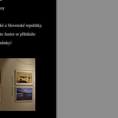
Roy
ké a Slovenské republiky.
o Junior se přihlásilo
snímky!