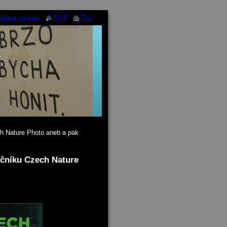
Mapa stránek
RSS
Tisk
ch Nature Photo aneb a pak
ročníku Czech Nature