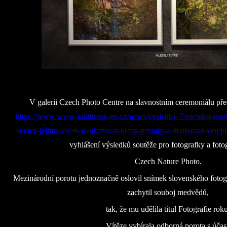
V galerii Czech Photo Centre na slavnostním ceremoniálu před
https://www.www-kulturaok-eu.cz/news/vysledky-7-rocniku-soute
soutez-jejimz-cilem-je-ukazovat-krasy-prirody-a-motivovat-verejno
vyhlášení výsledků soutěže pro fotografky a foto
Czech Nature Photo.
Mezinárodní porotu jednoznačně oslovil snímek slovenského fotog
zachytil souboj medvědů,
tak, že mu udělila titul Fotografie rok
Vítěze vybírala odborná porota s účas