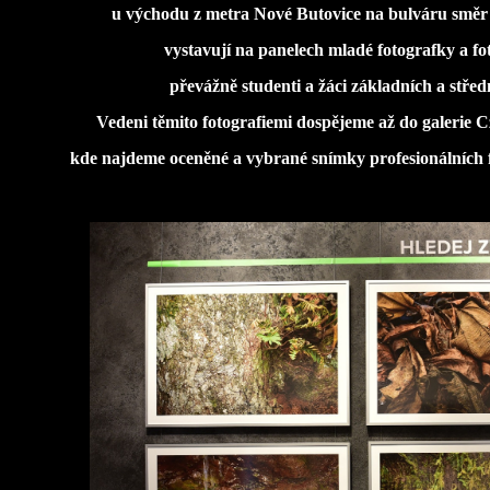
u východu z metra Nové Butovice na bulváru směr 
vystavují na panelech mladé fotografky a fo
převážně studenti a žáci základních a střed
Vedeni těmito fotografiemi dospějeme až do galerie 
kde najdeme oceněné a vybrané snímky profesionálních f