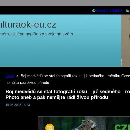
Úvodní stránka
turaok-eu.cz
 mém, ať lépe napíše za svoje na svém
Úvod
>
Boj medvědů se stal fotografií roku – již sedmého - ročníku Cze
nemějte rádi živou přírodu
Boj medvědů se stal fotografií roku – již sedmého - 
Photo aneb a pak nemějte rádi živou přírodu
15.05.2023 16:23