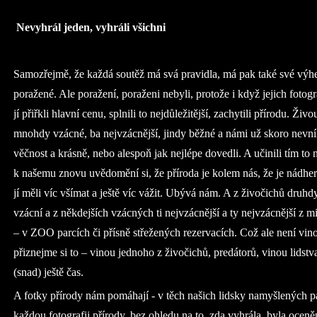
Nevyhrál jeden, vyhráli všichni
Samozřejmě, že každá soutěž má svá pravidla, má pak také své výh
poražené. Ale poražení, poraženi nebyli, protože i když jejich fotogr
jí přiřkli hlavní cenu, splnili to nejdůležitější, zachytili přírodu. Živo
mnohdy vzácné, ba nejvzácnější, jindy běžné a námi už skoro nevním
věčnost a krásně, nebo alespoň jak nejlépe dovedli. A učinili tím to n
k našemu znovu uvědomění si, že příroda je kolem nás, že je nádher
jí měli víc všímat a ještě víc vážit. Ubývá nám. A z živočichů druhdy
vzácní a z někdejších vzácných ti nejvzácnější a ty nejvzácnější z mi
– v ZOO parcích či přísně střežených rezervacích. Což ale není vinou
přiznejme si to – vinou jednoho z živočichů, predátorů, vinou lidst
(snad) ještě čas.
A fotky přírody nám pomáhají - v těch našich lidsky namyšlených pali
každou fotografii přírody, bez ohledu na to, zda vyhrála, byla oceně