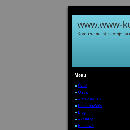
www.www-kul
Komu se nelíbí za moje na
Menu
Úvod
O nás
Archiv do 2012
Kniha návštěv
Blog
Aktuality
Bleskově