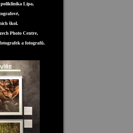
poliklinika Lípa,
tografové,
ních škol.
Czech Photo Centre,
otografek a fotografů.