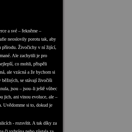
erce a své – řekněme –
afie neoslovily porotu tak, aby
u přírodu. Živočichy v ní žijící,
ané. Ale zachytili je pro
ejlepší, co mohli, přispěli
ná, ale vzácná a že bychom si
 běžných, se stávají živočiši
nula, jsou – jsou–li ještě vůbec
 jich, ani vinou evoluce, ale –
va. Uvědomme si to, dokud je
cích - rozsvítit. A tak díky za
na či vybrána nebo zůstala za