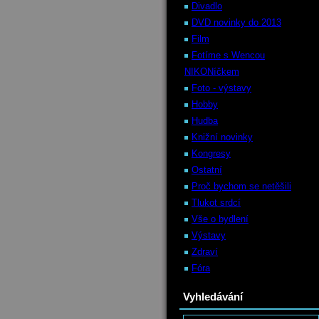
Divadlo
DVD novinky do 2013
Film
Fotíme s Wencou
NIKONíčkem
Foto - výstavy
Hobby
Hudba
Knižní novinky
Kongresy
Ostatní
Proč bychom se netěšili
Tlukot srdcí
Vše o bydlení
Výstavy
Zdraví
Fóra
Vyhledávání