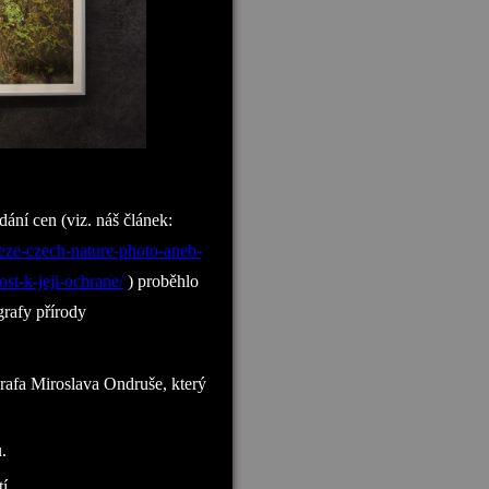
ání cen (viz. náš článek:
ze-czech-nature-photo-aneb-
st-k-jeji-ochrane/
) proběhlo
grafy přírody
rafa Miroslava Ondruše, který
u.
tí