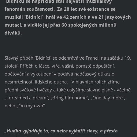
´Bídníků´se například stal největší muzikálový
fenomén současnosti. Za 28 let své existence se
muzikál ´Bídníci´ hrál ve 42 zemích a ve 21 jazykových
mutací, a vidělo jej přes 60 spokojených milionů
diváků.
Slavný příběh ´Bídníci´ se odehrává ve Francii na začátku 19.
století. Příběh o lásce, víře, vášni, pomstě odpuštění,
obětování a vykoupení – podává nadčasový důkaz o
nesmrtelnosti lidského ducha. V hlavních rolích zříme
přední světové hvězdy a také uslyšíme slavné písně - včetně
„I dreamed a dream“, „Bring him home“, „One day more“,
nebo „On my own“.
„Hudba vyjadřuje to, co nelze vyjádřit slovy, a přesto