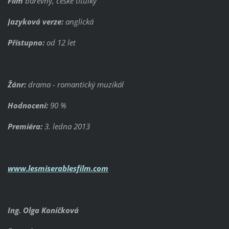
Film
barevný, české titulky
Jazyková verze:
anglická
Přístupno:
od 12 let
Žánr:
drama - romantický muzikál
Hodnocení:
90 %
Premiéra:
3. ledna 2013
www.lesmiserablesfilm.com
Ing. Olga Koníčková