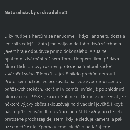
Naturalisticky či divadelně?!
Díky hudbě a hercům se nenudíme, i když Fantine tu dostala
jen roli vedlejší. Zato Jean Valjean do toho dává všechno a
Javert hraje odpudivce přímo dokonalého. Vizuálně
opulentní ztvárnění režiséra Toma Hoopera filmu přidává
filmu ´Bídníci´nový rozměr, protože na "naturalistické"
ztvárnění světa ´Bídníků´ si ještě nikdo předtím netroufl.
Proto jsem netrpělivě očekávala na i zde výbornou scénu v
pařížských stokách, která mi v paměti uvízla již po zhlédnutí
filmu z roku 1958 s Jeanem Gabinem. Domnívám se však, že
některé výjevy občas sklouzávají na divadelní jeviště, i když
nás to při sledování filmu vůbec neruší. Ne vždy herci zcela
přirozeně procházejí dějištěm, kdy je sleduje kamera, a pak
už se neděje nic. Zpomalujeme tak děj a potlačujeme