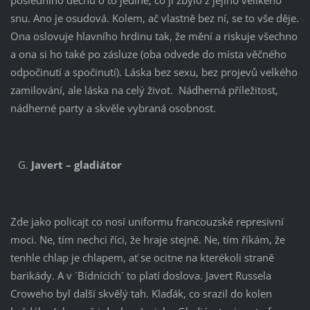
posledního dechu o to jediné, co jí zbylo z jejího velikého
snu. Ano je osudová. Kolem, ač vlastně bez ní, se to vše děje.
Ona oslovuje hlavního hrdinu tak, že mění a riskuje všechno
a ona si ho také po zásluze (oba odvede do místa věčného
odpočinutí a spočinutí). Láska bez sexu, bez projevů velkého
zamilování, ale láska na celý život. Nádherná příležitost,
nádherné party a skvěle vybraná osobnost.
Javert – gladiátor
Zde jako policajt co nosí uniformu francouzské represivní
moci. Ne, tím nechci říci, že hraje stejně. Ne, tím říkám, že
tenhle chlap je chlapem, ať se ocitne na kterékoli straně
barikády. A v ´Bídnících´ to platí doslova. Javert Russela
Croweho byl další skvělý tah. Klaďák, co srazil do kolen