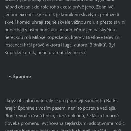
nápad obsadit do role toho exota právě jeho. Zdánlivě
jenom excentrický komik je komikem skvělým, protože ti
skvělí komici uhrají stejně skvěle vážnou roli, a přesto si v ní
ponechají vlastní podstatu. Vzpomeňme jen na skvělou
hereckou roli Miloše Kopeckého, který v Dietlově televizní
inscenaci hrál právě Viktora Huga, autora ´Bídníků´. Byl
Kopecký komik, nebo dramatický herec?
Éponine
I když oficiální materiály skoro pomíjejí Samanthu Barks
hrající Éponine s vosím pasem, není to postava vedlejší.
Plnokrevná krásná holka, která dokládá, že láska i marná
člověka promění. Vychovaná šejdířskými adoptivními rodiči
se stane kladnou postavou, která by klidně ze zášti, „ když