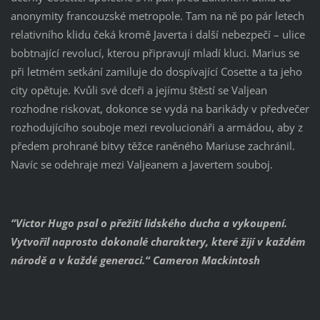
anonymity francouzské metropole. Tam na ně po pár letech
relativního klidu čeká kromě Javerta i další nebezpečí – ulice
bobtnající revolucí, kterou připravují mladí kluci. Marius se
při letmém setkání zamiluje do dospívající Cosette a ta jeho
city opětuje. Kvůli své dceři a jejímu štěstí se Valjean
rozhodne riskovat, dokonce se vydá na barikády v předvečer
rozhodujícího souboje mezi revolucionáři a armádou, aby z
předem prohrané bitvy těžce raněného Mariuse zachránil.
Navíc se odehraje mezi Valjeanem a Javertem souboj.
“Victor Hugo psal o přežití lidského ducha a vykoupení.
Vytvořil naprosto dokonalé charaktery, které žijí v každém
národě a v každé generaci.“ Cameron Mackintosh