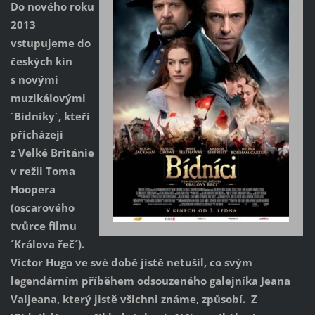
Do nového roku
2013
vstupujeme do
českých kin
s novými
muzikálovými
´Bídníky´, kteří
přicházejí
z Velké Británie
v režii Toma
Hoopera
(oscarového
tvůrce filmu
´Králova řeč´).
Victor Hugo ve své době jistě netušil, co svým
legendárním příběhem odsouzeného galejníka Jeana
Valjeana, který jistě všichni známe, způsobí. Z