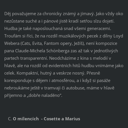
Děj považujeme za chronicky známý a jímavý. Jako vždy oko
nezůstane suché a i pánové jistě kradí setřou slzu dojetí.
Hudba je také naposlouchaná snad všemi generacemi.
Troufám si říci, že na rozdíl muzikálových pecek z dílny Loyd
Webera (Cats, Evita, Fantom opery, Ježíš), není kompozice
pana Claude-Michela Schönberga zas až tak v jednotlivých
partech transparentní. Neodcházíme z kina s melodií v
hlavě, ale na rozdíl od evidentních hitů hudbu vnímáme jako
celek. Kompaktní, hutný a veskrze nosný. Přesně
koresponduje s dějem i atmosférou, a i když si pasáže
nebroukáme ještě v tramvaji či autobuse, máme v hlavě
příjemno a „dobře naladěno“.
O milencích - Cosette a Marius