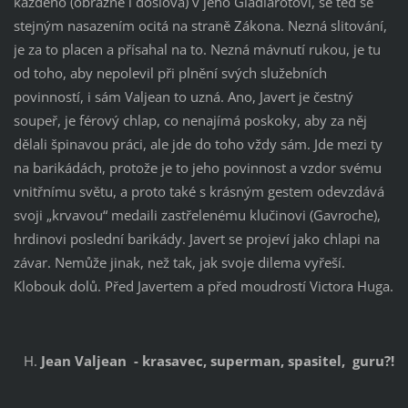
každého (obrazně i doslova) v jeho Gladiárotovi, se teď se
stejným nasazením ocitá na straně Zákona. Nezná slitování,
je za to placen a přísahal na to. Nezná mávnutí rukou, je tu
od toho, aby nepolevil při plnění svých služebních
povinností, i sám Valjean to uzná. Ano, Javert je čestný
soupeř, je férový chlap, co nenajímá poskoky, aby za něj
dělali špinavou práci, ale jde do toho vždy sám. Jde mezi ty
na barikádách, protože je to jeho povinnost a vzdor svému
vnitřnímu světu, a proto také s krásným gestem odevzdává
svoji „krvavou“ medaili zastřelenému klučinovi (Gavroche),
hrdinovi poslední barikády. Javert se projeví jako chlapi na
závar. Nemůže jinak, než tak, jak svoje dilema vyřeší.
Klobouk dolů. Před Javertem a před moudrostí Victora Huga.
Jean Valjean - krasavec, superman, spasitel, guru?!