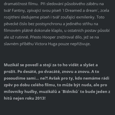
dramatičnost filmu. Při sledování působivého záběru na
tvář Fantiny, zpívající svou píseň ´I Dreamed a dream´, zcela
rozjitřeni sledujeme píseň i tvář zoufající exmilenky. Toto
pěvecké číslo bez postsynchronu a jediného střihu na
filmovém plátně dokonale klaplo, u ostatních postav působí
ale už rutinně. Přesto Hooper zrežíroval dílo, jež se na
slavném příběhu Victora Huga pouze nepřiživuje.
Muzikál se povedl a stojí za to ho vidět a slyšet a
prožít. Po desáté, po dvacáté, znovu a znovu. A to
posoudíme sami… ne?! Avšak pro ty, kdo nemáme rádi
zpěv po dobu celého filmu, to může být nuda, ale pro
milovníky hudby, muzikálů a ´Bídníků´ to bude jeden z
hitů nejen roku 2013!