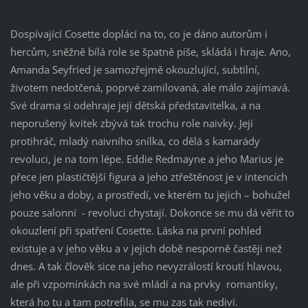
Dospívající Cosette doplácí na to, co je dáno autorům i
hercům, sněžně bílá role se špatně píše, skládá i hraje. Ano,
Amanda Seyfried je samozřejmě okouzlující, subtilní,
životem nedotčená, poprvé zamilovaná, ale málo zajímavá.
Své drama si odehraje její dětská představitelka, a na
neporušený kvítek zbývá tak trochu role naivky. Její
protihráč, mladý naivního snílka, co dělá s kamarády
revoluci, je na tom lépe. Eddie Redmayne a jeho Marius je
přece jen plastičtější figura a jeho ztřeštěnost je v intencích
jeho věku a doby, a prostředí, ve kterém tu jejich – bohužel
pouze salonní - revoluci chystají. Dokonce se mu dá věřit to
okouzlení při spatření Cosette. Láska na první pohled
existuje a v jeho věku a v jejich době nesporně častěji než
dnes. A tak člověk sice na jeho nevyzrálostí kroutí hlavou,
ale při vzpomínkách na své mládí a na prvky romantiky,
která ho tu a tam potrefila, se mu zas tak nediví.