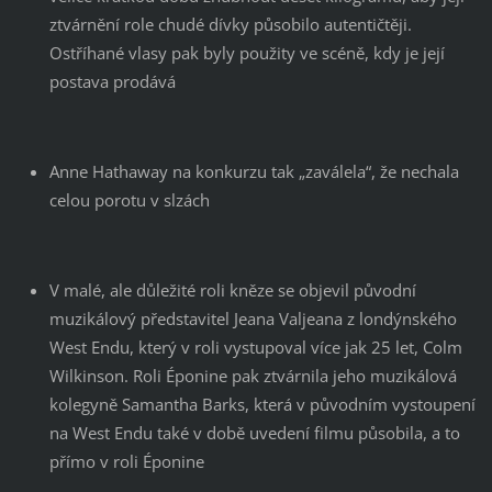
ztvárnění role chudé dívky působilo autentičtěji.
Ostříhané vlasy pak byly použity ve scéně, kdy je její
postava prodává
Anne Hathaway na konkurzu tak „zaválela“, že nechala
celou porotu v slzách
V malé, ale důležité roli kněze se objevil původní
muzikálový představitel Jeana Valjeana z londýnského
West Endu, který v roli vystupoval více jak 25 let, Colm
Wilkinson. Roli Éponine pak ztvárnila jeho muzikálová
kolegyně Samantha Barks, která v původním vystoupení
na West Endu také v době uvedení filmu působila, a to
přímo v roli Éponine