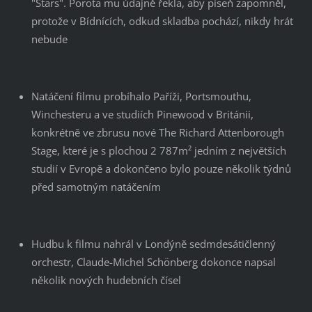
"Stars". Porota mu údajně řekla, aby píseň zapomněl,
protože v Bídnících, odkud skladba pochází, nikdy hrát
nebude
Natáčení filmu probíhalo Paříži, Portsmouthu,
Winchesteru a ve studiích Pinewood v Británii,
konkrétně ve zbrusu nové The Richard Attenborough
Stage, které je s plochou 2 787m² jedním z největších
studií v Evropě a dokončeno bylo pouze několik týdnů
před samotným natáčením
Hudbu k filmu nahrál v Londýně sedmdesátičlenný
orchestr, Claude-Michel Schönberg dokonce napsal
několik nových hudebních čísel