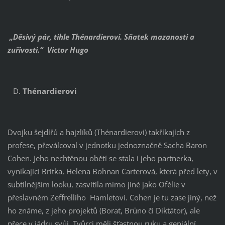
„Děsivý pár, tihle Thénardierovi. Sňatek mazanosti a
zuřivosti.“ Victor Hugo
Thénardierovi
Dvojku šejdířů a hajzlíků (Thénardierovi) takříkajích z
profese, převálcoval v jednotku jednoznačně Sacha Baron
Cohen. Jeho nechtěnou obětí se stala i jeho partnerka,
vynikající Britka, Helena Bohnan Carterová, která před lety, v
subtilnějším looku, zasvítila mimo jiné jako Ofélie v
přeslavném Zeffrelliho Hamletovi. Cohen je tu zase jiný, než
ho známe, z jeho projektů (Borat, Brüno či Diktátor), ale
přece v jádru svůj. Tvůrci měli šťastnou ruku a geniální