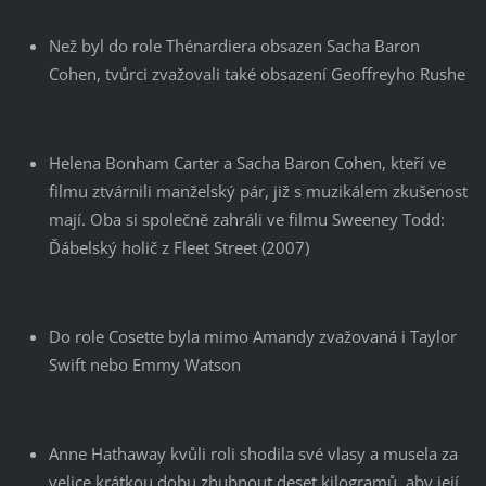
Než byl do role Thénardiera obsazen Sacha Baron
Cohen, tvůrci zvažovali také obsazení Geoffreyho Rushe
Helena Bonham Carter a Sacha Baron Cohen, kteří ve
filmu ztvárnili manželský pár, již s muzikálem zkušenost
mají. Oba si společně zahráli ve filmu Sweeney Todd:
Ďábelský holič z Fleet Street (2007)
Do role Cosette byla mimo Amandy zvažovaná i Taylor
Swift nebo Emmy Watson
Anne Hathaway kvůli roli shodila své vlasy a musela za
velice krátkou dobu zhubnout deset kilogramů, aby její