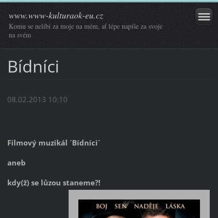
www.www-kulturaok-eu.cz
Komu se nelíbí za moje na mém, ať lépe napíše za svoje
na svém
Bídníci
08.02.2013 10:10
Filmový muzikál ´Bídníci´
aneb
kdy(ž) se lůzou staneme?!