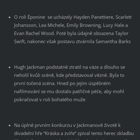
O roli Éponine se ucházely Hayden Panettiere, Scarlett
Johansson, Lea Michele, Emily Browning, Lucy Hale a
Evan Rachel Wood. Poté byla údajně obsazena Taylor
Swift, nakonec však postavu ztvárnila Samantha Barks
Hugh Jackman podstatně ztratil na váze a dlouho se
neholil kvůli scéně, kde představoval vězně. Byla to
první točená scéna. Hned po jejím úspěšném
nafilmování se mu dostalo patřičné péče, aby mohl
pokračovat v roli bohatého muže
Na úplně prvním konkurzu v Jackmanově životě k
divadelní hře “Kráska a zvíře“ zpíval tento herec skladbu