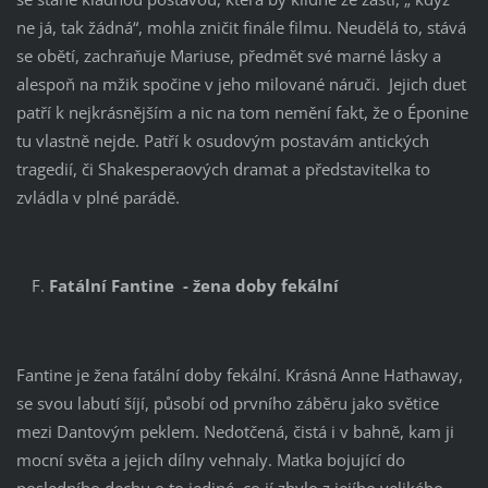
ne já, tak žádná“, mohla zničit finále filmu. Neudělá to, stává
se obětí, zachraňuje Mariuse, předmět své marné lásky a
alespoň na mžik spočine v jeho milované náruči. Jejich duet
patří k nejkrásnějším a nic na tom nemění fakt, že o Éponine
tu vlastně nejde. Patří k osudovým postavám antických
tragedií, či Shakesperaových dramat a představitelka to
zvládla v plné parádě.
Fatální Fantine - žena doby fekální
Fantine je žena fatální doby fekální. Krásná Anne Hathaway,
se svou labutí šíjí, působí od prvního záběru jako světice
mezi Dantovým peklem. Nedotčená, čistá i v bahně, kam ji
mocní světa a jejich dílny vehnaly. Matka bojující do