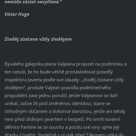
nemůže zůstat nevyřčené.“
Victor Hugo
Zloděj zůstane vždy zlodějem
Bývalého galejníka Jeana Valjeana propustí na podmínku a
ten netuší, že ho bude věčně pronásledovat posedlý
inspektora Javerta podle své zásady: „zloděj zůstane vždy
zlodějem“, protože Valjean pravidla podmínečného
propuštění zase jednu porušil. Jenže Valjeanovi se daří
unikat, začne žít pod změněnou identitou, stane se
ctihodným občanem a dokonce starostou, jenže ani tehdy
není před slídivým Javertem v bezpečí. Po smrti tovární
dělnice Fantine se ze soucitu a pocitu své viny ujme její
dcerky Cosette. Společně s ní pak před Zákonem utíká do