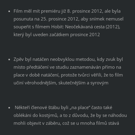
Film měl mít premiéru již 8. prosince 2012, ale byla
posunuta na 25. prosince 2012, aby snímek nemusel
soupeřit s filmem Hobit: Neočekávaná cesta (2012),
který byl uveden začátkem prosince 2012
Zpěv byl natáčen neobvyklou metodou, kdy zvuk byl
místo předtáčení ve studiu zaznamenáván přímo na
place v době natáčení, protože tvůrci věřili, že to film
učiní věrohodnějším, skutečnějším a syrovým
Někteří členové štábu byli „na place“ často také
oblékáni do kostýmů, a to z důvodu, že by se náhodou
mohli objevit v záběru, což se u mnoha filmů stává