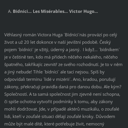
Bídníci… Les Misérables… Victor Hugo…
Věhlasný román Victora Huga ´Bídníci´nás provází po celý
život a už 20 let dokonce v naší jevištní podobě. Český
pojem ´bídníci´ je vžitý, úderný a jasný. I když… ´bídníkem´
je v češtině ten, kdo má přídech něčeho nekalého, něčeho
špatného, takříkajíc zevnitř ze svého rozhodnutí. Je to v něm
a jiný nebude! Tihle ´bídníci´ ale tací nejsou. Spíš by
odpovídali termínu ´lidé v mizérii´. Ano, kradou, porušují
zákony, překračují pravidla daná pro danou dobu. Ale kým?
Společností. A ta samá společnost jim zjevně není schopna,
či spíše ochotna vytvořit podmínky k tomu, aby zákony
mohli dodržovat. Jde, v případě aktérů muzikálu, o zoufalé
lidi, kteří v zoufalé situaci dělají zoufalé kroky. Důvodem
může být malé dítě, které potřebuje živit, nemocný