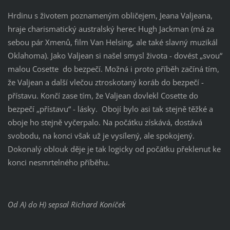
Hrdinu s životem poznameným obličejem, Jeana Valjeana,
hraje charismatický australský herec Hugh Jackman (má za
sebou pár Xmenů, film Van Helsing, ale také slavný muzikál
Oklahoma). Jako Valjean si našel smysl života - dovést „svou“
malou Cosette do bezpečí. Možná i proto příběh začíná tím,
že Valjean a další vlečou ztroskotaný koráb do bezpečí -
přístavu. Končí zase tím, že Valjean dovlekl Cosette do
bezpečí „přístavu“ - lásky. Obojí bylo asi tak stejně těžké a
oboje ho stejně vyčerpalo. Na počátku získává, dostává
svobodu, na konci však už je vysílený, ale spokojený.
Dokonalý oblouk děje je tak logicky od počátku překlenut ke
konci nesmrtelného příběhu.
Od A) do H) sepsal Richard Koníček