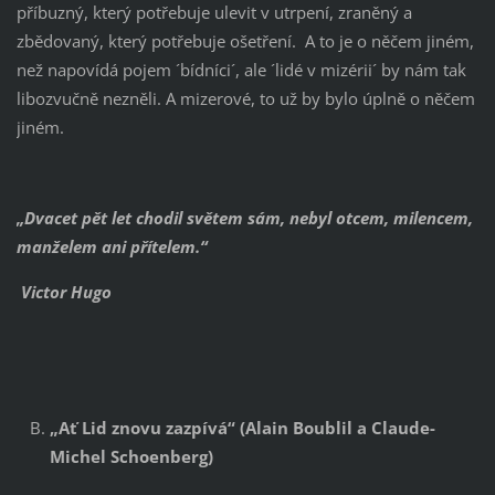
příbuzný, který potřebuje ulevit v utrpení, zraněný a
zbědovaný, který potřebuje ošetření. A to je o něčem jiném,
než napovídá pojem ´bídníci´, ale ´lidé v mizérii´ by nám tak
libozvučně nezněli. A mizerové, to už by bylo úplně o něčem
jiném.
„Dvacet pět let chodil světem sám, nebyl otcem, milencem,
manželem ani přítelem.“
Victor Hugo
„Ať Lid znovu zazpívá“ (Alain Boublil a Claude-
Michel Schoenberg)