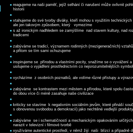
reagujeme na naši paměť, jejíž selhání či narušení může ovlivnit poh
historii
vtahujeme do své tvorby diváky, kteří mohou s využitím technických
ale jen takovým způsobem, který vymezíme
s až ironickým nadhledem se zamýšlíme nad stavem kultury, nad ro
tradicemi
zabýváme se tradicí, významem rodinných (mezigeneračních) vztah
a přitom se tím sami ochuzujeme
inspirujeme se přírodou a vlastními pocity, snažíme se o vyvážení a
usilujeme o vyjádření prostřednictvím co nejsrozumitelnějších symbo
vycházíme z osobních poznatků, ale volíme různé přístupy a výrazo
zabýváme se kontrastem mezi městem a přírodou, které spolu často 
do obou více či méně zasahuje naše civilizace
kriticky se stavíme k negativním sociálním jevům, které přináší so
s obnovenou svobodou a demokracií) jako nechtěné vedlejší produkt
zabýváme se i schematičností a mechanickým opakováním určitých
narazit v televizní i filmové tvorbě
využíváme autentické prostředí, v němž žijí naši blízcí a případně 