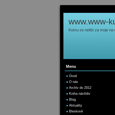
www.www-kul
Komu se nelíbí za moje na
Menu
Úvod
O nás
Archiv do 2012
Kniha návštěv
Blog
Aktuality
Bleskově