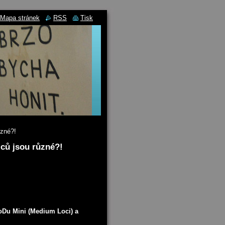
Mapa stránek
RSS
Tisk
ůzné?!
lců jsou různé?!
NoDu Mini (Medium Loci) a