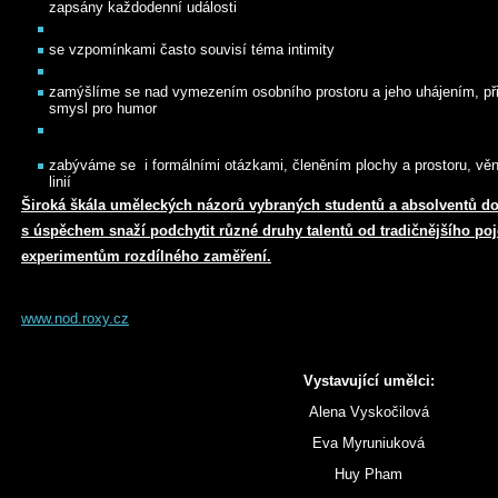
zapsány každodenní události
se vzpomínkami často souvisí téma intimity
zamýšlíme se nad vymezením osobního prostoru a jeho uhájením, p
smysl pro humor
zabýváme se i formálními otázkami, členěním plochy a prostoru, vě
linií
Široká škála uměleckých názorů vybraných studentů a absolventů do
s úspěchem snaží podchytit různé druhy talentů od tradičnějšího poj
experimentům rozdílného zaměření.
www.nod.roxy.cz
Vystavující umělci:
Alena Vyskočilová
Eva Myruniuková
Huy Pham