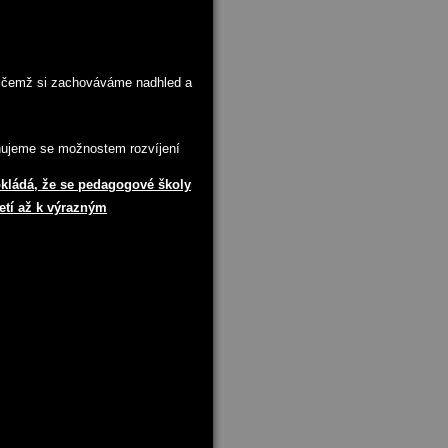
řičemž si zachováváme nadhled a
nujeme se možnostem rozvíjení
kládá, že se pedagogové školy
etí až k výrazným