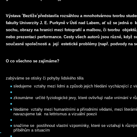
Výstava ´Beztíže´představila rozsáhlou a mnohotvárnou tvorbu stud
fakulty Univerzity J. E. Purkyně v Ústí nad Labem, ať už se jedná o 
sochu, obrazy na hranici mezi fotografií a malbou, či tvorbu objektů, 
nebo prezentaci performance. Cesty všech autorů jsou různé, když 
současné společnosti a její estetické problémy (např. podvody na s
O co všechno se zajímáme?
zabýváme se otisky či pohyby lidského těla
sledujeme vztahy mezi lidmi a způsob jejich hledání vycházející z vi
zkoumáme určité fyziologické jevy, které ovlivňují naše vnímání v r
hledáme vztahy mezi humanitními a přírodními vědami, mezi literárn
navazujeme tak na lettrismus a vizuální poezii
snažíme se postihnout vlastní vzpomínky, které se vztahují k různ
příběhům a situacím