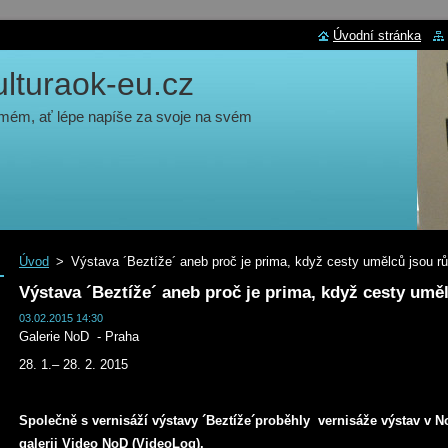
Úvodní stránka
turaok-eu.cz
 mém, ať lépe napíše za svoje na svém
Úvod
>
Výstava ´Beztíže´ aneb proč je prima, když cesty umělců jsou r
Výstava ´Beztíže´ aneb proč je prima, když cesty umě
03.02.2015 14:30
Galerie NoD - Praha
28. 1.– 28. 2. 2015
Společně s vernisáží výstavy ´Beztíže´proběhly vernisáže výstav v 
galerii Video NoD (VideoLog).