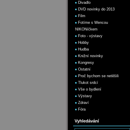
Divadlo
DVD novinky do 2013
Film
Fotíme s Wencou
NIKONíčkem
Foto - výstavy
Hobby
Hudba
Knižní novinky
Kongresy
Ostatní
Proč bychom se netěšili
Tlukot srdcí
Vše o bydlení
Výstavy
Zdraví
Fóra
Vyhledávání