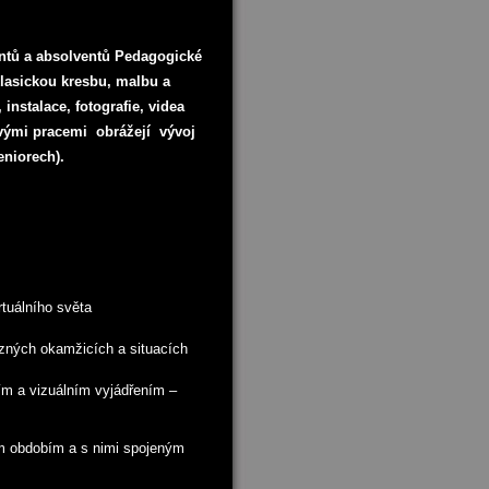
entů a absolventů Pedagogické
klasickou kresbu, malbu a
instalace, fotografie, videa
svými pracemi obrážejí vývoj
eniorech).
rtuálního světa
ůzných okamžicích a situacích
ím a vizuálním vyjádřením –
ým obdobím a s nimi spojeným