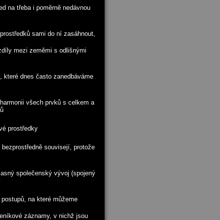
led na třeba i poměrně nedávnou
 prostředků sami do ní zasáhnout,
zdíly mezi zeměmi s odlišnými
ů, které dnes často zanedbáváme
 harmonii všech prvků s celkem a
lů
vé prostředky
bezprostředně souvisejí, protože
učasný společenský vývoj (spojený
y
 postupů, na které můžeme
deníkové záznamy, v nichž jsou