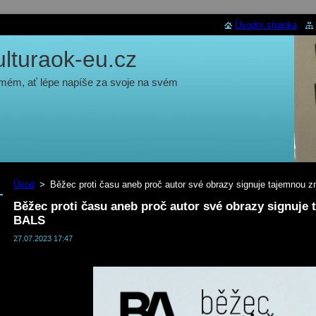
Úvodní stránka
turaok-eu.cz
 mém, ať lépe napíše za svoje na svém
Úvod
>
Běžec proti času aneb proč autor své obrazy signuje tajemnou 
Běžec proti času aneb proč autor své obrazy signuje
BALS
27.07.2023 17:47