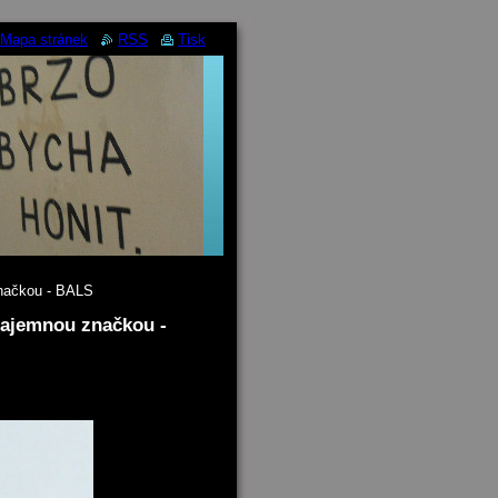
Mapa stránek
RSS
Tisk
značkou - BALS
 tajemnou značkou -