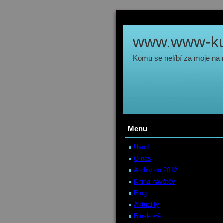
www.www-kul
Komu se nelíbí za moje na
Menu
Úvod
O nás
Archiv do 2012
Kniha návštěv
Blog
Aktuality
Bleskově