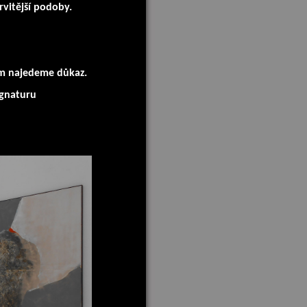
vitější podoby.
tom najedeme důkaz.
ignaturu