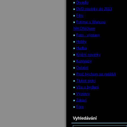
Divadlo
DVD novinky do 2013
Film
Fotíme s Wencou
NIKONíčkem
Foto - výstavy
Hobby
Hudba
Knižní novinky
Kongresy
Ostatní
Proč bychom se netěšili
Tlukot srdcí
Vše o bydlení
Výstavy
Zdraví
Fóra
Vyhledávání