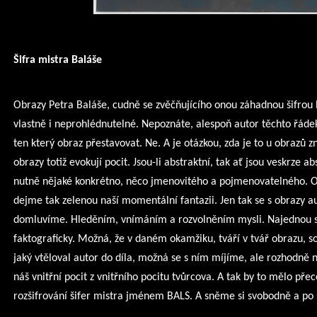
Šifra mistra Baláše
Obrazy Petra Baláše, cudně se zvěčňujícího onou záhadnou šifrou
vlastně i neprohlédnutelné. Nepoznáte, alespoň autor těchto řád
ten který obraz přestavovat. Ne. A je otázkou, zda je to u obrazů 
obrazy totiž evokují pocit. Jsou-li abstraktní, tak ať jsou veskrze 
nutně nějaké konkrétno, něco jmenovitého a pojmenovatelného. O
dejme tak zelenou naší momentální fantazii. Jen tak se s obrazy 
domluvíme. Hleděním, vnímáním a rozvolněním mysli. Najednou s
faktograficky. Možná, že v daném okamžiku, tváří v tvář obrazu, 
jaký vtěloval autor do díla, možná se s ním míjíme, ale rozhodně 
náš vnitřní pocit z vnitřního pocitu tvůrcova. A tak by to mělo př
rozšifrování šifer mistra jménem BALS. A sněme si svobodně a po