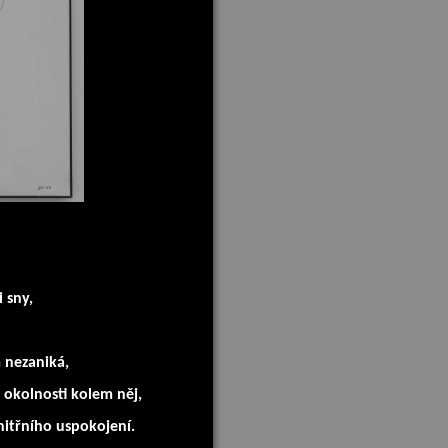
 sny,
m nezaniká,
i okolnosti kolem něj,
nitřního uspokojení.