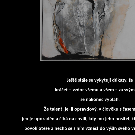
Ještě stále se vykytují důkazy, že
kráčet – vzdor všemu a všem – za svými
se nakonec vyplatí.
Že talent, je–li opravdový, v člověku s čase
jen je upozaděn a číhá na chvíli, kdy mu jeho nositel, č
povolí otěže a nechá se s ním vznést do výšin svého v