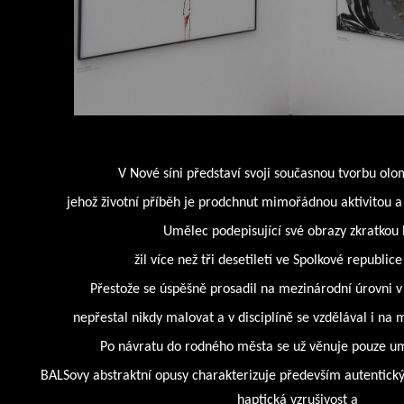
V Nové síni představí svoji současnou tvorbu olo
jehož životní příběh je prodchnut mimořádnou aktivitou a u
Umělec podepisující své obrazy zkratkou
žil více než tři desetiletí ve Spolkové republi
Přestože se úspěšně prosadil na mezinárodní úrovni v 
nepřestal nikdy malovat a v disciplíně se vzdělával i na
Po návratu do rodného města se už věnuje pouze um
BALSovy abstraktní opusy charakterizuje především autentický 
haptická vzrušivost a