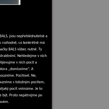
 BALS, jsou nepřehlédnutelné a
ek rozhodně, co konkrétně má
značky BALS vůbec nutné. Ty
abstraktními. Nehledejme v nich
bjevujme v nich pocit a
autora „domluvíme“. A
ouzníme. Pocitově. Ne,
souzníme s totožným pocitem,
nějaký pocit vnímáme. Je to
ece být. Proto nepátrejme po
 svém.