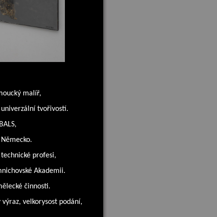
moucký malíř,
niverzální tvořivostí.
 BALS,
ce Německo.
technické profesi,
 mnichovské Akademii.
ělecké činnosti.
výraz, velkorysost podání,