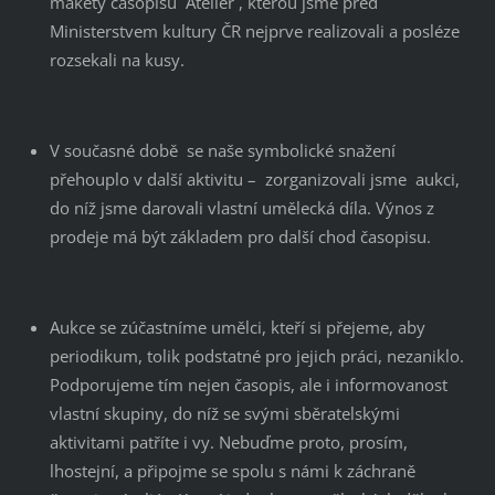
makety časopisu ´Ateliér´, kterou jsme před
Ministerstvem kultury ČR nejprve realizovali a posléze
rozsekali na kusy.
V současné době se naše symbolické snažení
přehouplo v další aktivitu – zorganizovali jsme aukci,
do níž jsme darovali vlastní umělecká díla. Výnos z
prodeje má být základem pro další chod časopisu.
Aukce se zúčastníme umělci, kteří si přejeme, aby
periodikum, tolik podstatné pro jejich práci, nezaniklo.
Podporujeme tím nejen časopis, ale i informovanost
vlastní skupiny, do níž se svými sběratelskými
aktivitami patříte i vy. Nebuďme proto, prosím,
lhostejní, a připojme se spolu s námi k záchraně