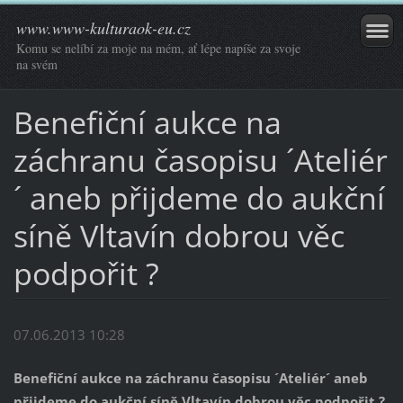
www.www-kulturaok-eu.cz
Komu se nelíbí za moje na mém, ať lépe napíše za svoje
na svém
Benefiční aukce na
záchranu časopisu ´Ateliér
´ aneb přijdeme do aukční
síně Vltavín dobrou věc
podpořit ?
07.06.2013 10:28
Benefiční aukce na záchranu časopisu ´Ateliér´ aneb
přijdeme do aukční síně Vltavín dobrou věc podpořit ?