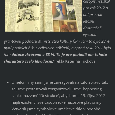
časopis nezískal
pro rok 2012 a
ani pro rok
letošní
dostatečně
vysokou
grantovou podporu Ministerstva kultury ČR – loni to bylo 23 %,
nyní pouhých 6 % z celkových nákladů, a oproti roku 2011 byla
tato
dotace zkrácena o 83 %. To je pro periodikum tohoto
charakteru zcela likvidační,
“ řekla Kateřina Tučková
Umělci - my sami jsme zareagovali na tuto zprávu tak,
že jsme protestovali zorganizovali jsme happening
v akci nazvané ´Destrukce´, abychom i 19. října 2012
hájili existenci své časopisecké názorové platformy.
Vytvořili jsme symbolické umělecké dílo v podobě