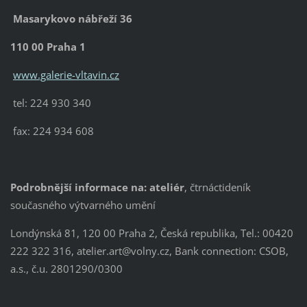
Masarykovo nábřeží 36
110 00 Praha 1
www.galerie-vltavin.cz
tel: 224 930 340
fax: 224 934 608
Podrobnější informace na:
ateliér
, čtrnáctideník
současného výtvarného umění
Londýnská 81, 120 00 Praha 2, Česká republika, Tel.: 00420
222 322 316, atelier.art@volny.cz, Bank connection: CSOB,
a.s., č.u. 2801290/0300