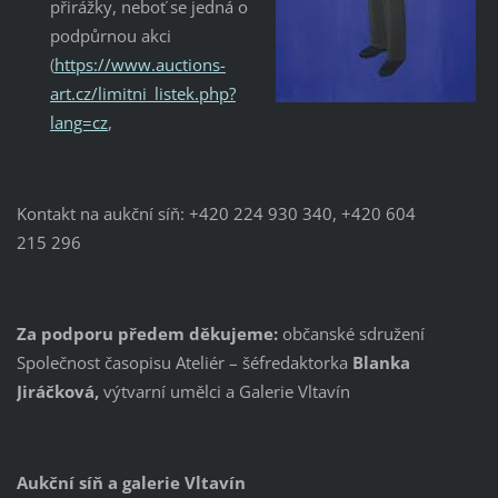
přirážky, neboť se jedná o
podpůrnou akci
(
https://www.auctions-
art.cz/limitni_listek.php?
lang=cz
,
Kontakt na aukční síň: +420 224 930 340, +420 604
215 296
Za podporu předem děkujeme:
občanské sdružení
Společnost časopisu Ateliér – šéfredaktorka
Blanka
Jiráčková,
výtvarní umělci a Galerie Vltavín
Aukční síň a galerie Vltavín