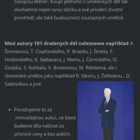
časopisu Ateliér. Koupí jednoho z uměleckých děl tak
obohatíme nejen svou sbírku a své privátní životní
prostředí, ale také budoucnost současných umělců.
Mezi autory 101 dražených děl nalezneme například
A.
Šimotovou, T. Císařovského, P. Brázdu, J. Štreita, F.
Hodonského, K. Gebauera, J. Mertu, J. Černického, O.
Zoubka, S. Kolíbala, V. Bromovou, M. Rittsteina, ale i
slovenské umělce jako například R. Sikoru, J. Želibskou., D.
Sadovskou a jiné.
Považujeme to za
mimořádnou aukci, ve které
budeme díla nabízet za
příznivé ceny a bez aukční