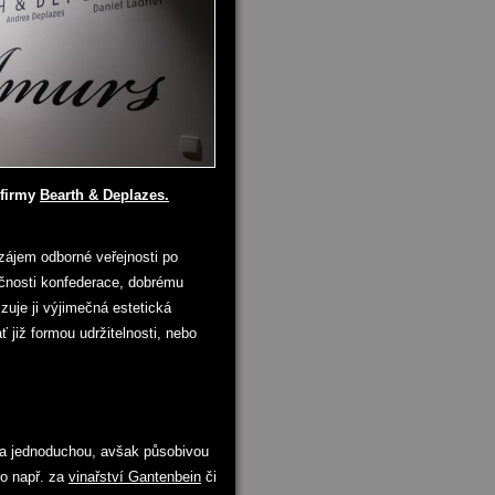
 firmy
Bearth & Deplazes.
zájem odborné veřejnosti po
nečnosti konfederace, dobrému
zuje ji výjimečná estetická
ť již formou udržitelnosti, nebo
l a jednoduchou, avšak působivou
ko např. za
vinařství Gantenbein
či