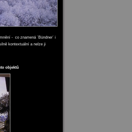
omnění - co znamená ´Bündner´ i
ilně kontextuální a nelze ji
hto objektů