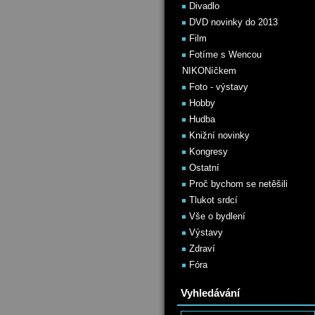
Divadlo
DVD novinky do 2013
Film
Fotíme s Wencou
NIKONíčkem
Foto - výstavy
Hobby
Hudba
Knižní novinky
Kongresy
Ostatní
Proč bychom se netěšili
Tlukot srdcí
Vše o bydlení
Výstavy
Zdraví
Fóra
Vyhledávání