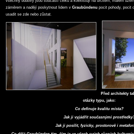
všechny budovy jsou součástí celku a koexistují na určitém, malém úze
záměrem a nadějí poskytnout lidem v
Graubündenu
pocit pohody, pocit
usadit se zde nebo zůstat.
Před architekty t
otázky typu, jako:
Co definuje kvalitu místa?
Jak ji vyjádřit současnými prostředky
Jak ji posílit, fyzicky, prostorově i metafo
Co dělá Graubünden tím, čím je ve všech svých různých kulturní