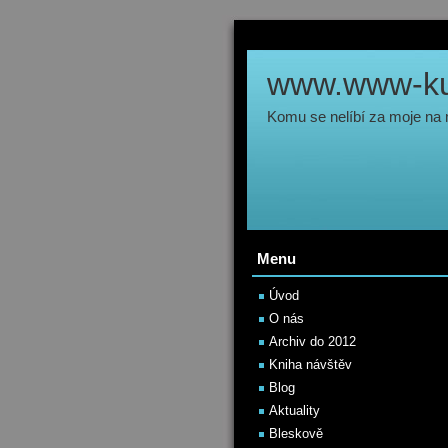
www.www-kul
Komu se nelíbí za moje na
Menu
Úvod
O nás
Archiv do 2012
Kniha návštěv
Blog
Aktuality
Bleskově