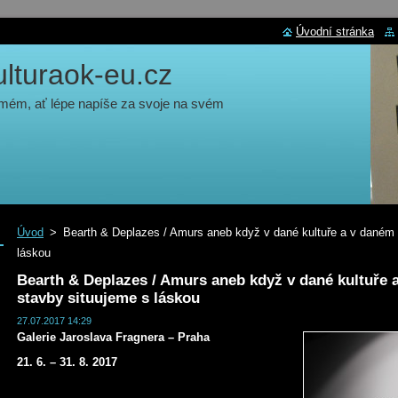
Úvodní stránka
turaok-eu.cz
 mém, ať lépe napíše za svoje na svém
Úvod
>
Bearth & Deplazes / Amurs aneb když v dané kultuře a v daném 
láskou
Bearth & Deplazes / Amurs aneb když v dané kultuře 
stavby situujeme s láskou
27.07.2017 14:29
Galerie Jaroslava Fragnera – Praha
21. 6. – 31. 8. 2017