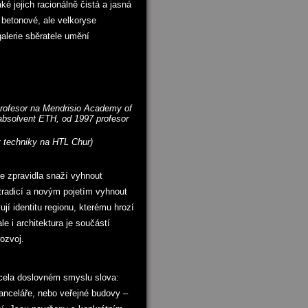
ké jejich racionálně čistá a jasná
 betonové, ale velkoryse
 galerie sběratele umění
profesor na Mendrisio Academy of
absolvent ETH, od 1997 profesor
t techniky na HTL Chur
)
 se zpravidla snaží vyhnout
tradicí a novým pojetím vyhnout
jí identitu regionu, kterému hrozí
e i architektura je součástí
rozvoj.
zcela doslovném smyslu slova:
anceláře, nebo veřejné budovy –