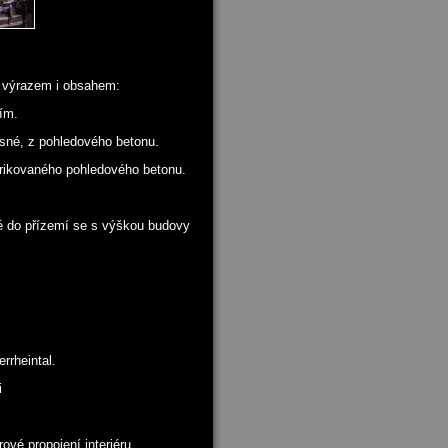
m výrazem i obsahem:
ím.
osné, z pohledového betonu.
abrikovaného pohledového betonu.
né do přízemí se s výškou budovy
rrheintal.
i
ové propojení interiéru.