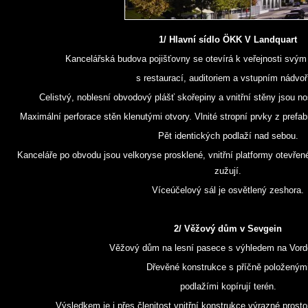
1/ Hlavní sídlo ÖKK V Landquart
Kancelářská budova pojišťovny se otevírá k veřejnosti svý
s restaurací, auditoriem a vstupním nádvoř
Celistvý, noblesní obvodový plášť skořepiny a vnitřní stěny jsou n
Maximální perforace stěn klenutými otvory. Vlnité stropní prvky z pref
Pět identických podlaží nad sebou.
Kanceláře po obvodu jsou velkoryse prosklené, vnitřní platformy otevře
zužují.
Víceúčelový sál je osvětlený zeshora.
2/ Věžový dům v Sevgein
Věžový dům na lesní pasece s výhledem na Vorde
Dřevěné konstrukce s příčně položeným
podlažími kopírují terén.
Výsledkem je i přes členitost vnitřní konstrukce výrazné prostor