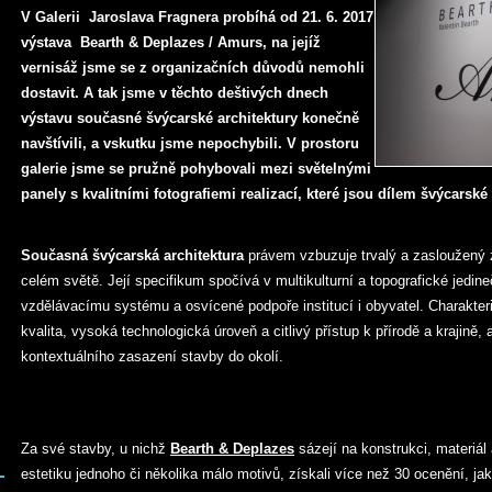
V Galerii Jaroslava Fragnera probíhá od 21. 6. 2017
výstava
Bearth & Deplazes / Amurs, na jejíž
vernisáž jsme se z organizačních důvodů nemohli
dostavit. A tak jsme v těchto deštivých dnech
výstavu současné švýcarské architektury konečně
navštívili, a vskutku jsme nepochybili. V prostoru
galerie jsme se pružně pohybovali mezi světelnými
panely s kvalitními fotografiemi realizací, které jsou dílem švýcarské
Současná švýcarská architektura
právem vzbuzuje trvalý a zasloužený 
celém světě. Její specifikum spočívá v multikulturní a topografické jedi
vzdělávacímu systému a osvícené podpoře institucí i obyvatel. Charakteri
kvalita, vysoká technologická úroveň a citlivý přístup k přírodě a krajině, a
kontextuálního zasazení stavby do okolí.
Za své stavby, u nichž
Bearth & Deplazes
sázejí na konstrukci, materiá
estetiku jednoho či několika málo motivů, získali více než 30 ocenění, ja