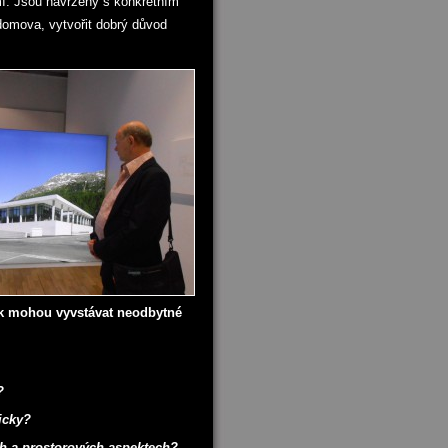
mí. Jsou navrženy s konkrétním
 domova, vytvořit dobrý důvod
ak mohou vyvstávat neodbytné
?
ricky?
ch a prostorových aspektech?