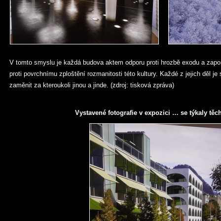
V tomto smyslu je každá budova aktem odporu proti hrozbě exodu a zap
proti povrchnímu zploštění rozmanitosti této kultury. Každé z jejich děl je s
zaměnit za kteroukoli jinou a jinde. (zdroj: tisková zpráva)
Vystavené fotografie v expozici … se týkaly těc