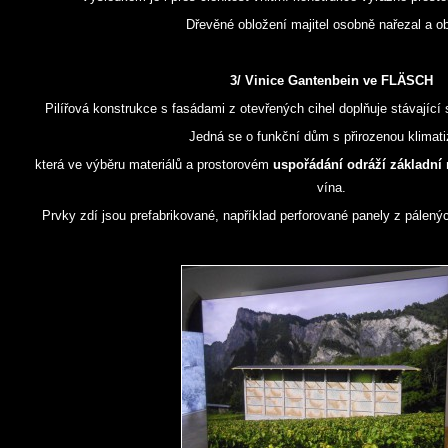
Dřevěné obložení majitel osobně nařezal a ob
3/ Vinice Gantenbein ve FLÄSCH
Pilířová konstrukce s fasádami z otevřených cihel doplňuje stávajíc
Jedná se o funkční dům s přirozenou klimati
která ve výběru materiálů a prostorovém
uspořádání odráží základní
vína.
Prvky zdí jsou prefabrikované, například perforované panely z pálený