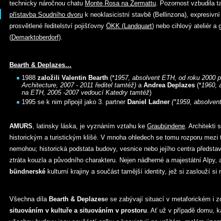
technicky náročnou chatu
Monte Rosa na Zermattu
. Pozornost vzbudila ta
přístavba Soudního dvoru
k neoklasicistní stavbě (Bellinzona), expresivní
prosvětlené ředitelství pojišťovny
ÖKK (Landquart
) nebo cihlový ateliér a
(
Demarktoberdorf)
.
Bearth & Deplazes…
1988
založili Valentin Bearth
(*
1957, absolvent ETH, od roku 2000 
Architecture, 2007 - 2011 ředitel tamtéž
)
a
Andrea Deplazes
(*
1960, 
na ETH, 2005 -2007 vedoucí Katedry tamtéž
)
1995 se k nim připojil jako 3. partner
Daniel Ladner
(*
1959, absolven
AMURS
, latinsky láska, je vyznáním vztahu ke
Graubündene
. Architekti
historickým a turistickým klišé. V mnoha ohledech se tomu rozporu mezi 
nemohou; historická podstata budovy, vesnice nebo jejího centra představu
ztráta kouzla a původního charakteru. Nejen nádherné a majestátní Alpy, al
bündnerské
kulturní krajiny a součást tamější identity, jež si zaslouží si 
Všechna díla
Bearth & Deplazes
e se zabývají situací v metaforickém i 
situováním v kultuře a situováním v prostoru
. Ať už v případě domu, k