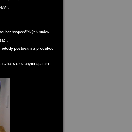
arvil.
í soubor hospodářských budov.
zací,
 metody pěstování a produkce
ch cihel s otevřenými spárami.