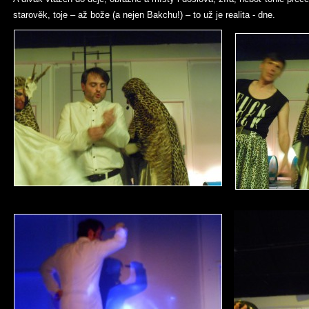
starověk, toje – až bože (a nejen Bakchu!) – to už je realita - dne.