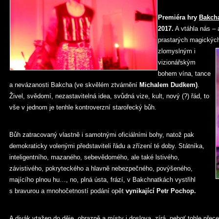
Premiéra hry
Bakch
2017.
A vtáhla nás – a
prastarých magických
zlomyslným i
vizionářským
bohem vína, tance
a nevázanosti Bakcha (ve skvělém ztvárnění
Michalem Dudkem)
.
Živel, svědomí, nezastavitelná idea, svůdná vize, kult, nový (?) řád, to
vše v jednom je tenhle kontroverzní starořecký bůh.
Bůh zatracovaný vlastně i samotnými oficiálními bohy, natož pak
demokraticky volenými představiteli řádu a zřízení té doby. Státníka,
inteligentního, mazaného, sebevědomého, ale také lstivého,
závistivého, pokryteckého a hlavně nebezpečného, povýšeného,
majícího plnou hu…, no, plná ústa, frází, v Bakchnatkách vystřihl
s bravurou a mnohočetností podání opět
vynikající Petr Pochop.
A divák vtažen do děje, obrazně a místy i doslova, zírá, neboť tohle přec