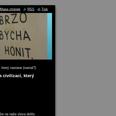
Mapa stránek
RSS
Tisk
 který nastane (nastal?)
civilizací, který
 že na naše slova došlo.