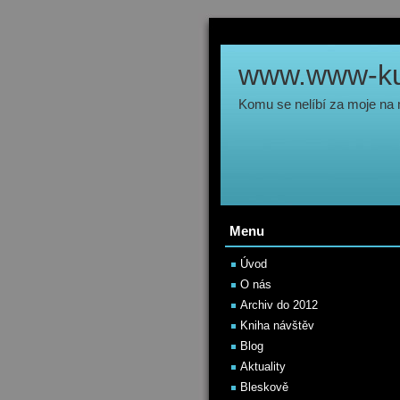
www.www-kul
Komu se nelíbí za moje na
Menu
Úvod
O nás
Archiv do 2012
Kniha návštěv
Blog
Aktuality
Bleskově