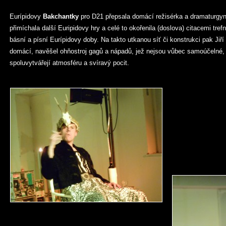
Eurípidovy
Bakchantky
pro D21 přepsala domácí režisérka a dramaturgy
přimíchala další Euripidovy hry a celé to okořenila (doslova) citacemi tr
básní a písní Eurípidovy doby. Na takto utkanou síť či konstrukci pak Jiří
domácí, navěšel ohňostroj gagů a nápadů, jež nejsou vůbec samoúčelné, 
spoluvytvářejí atmosféru a svíravý pocit.