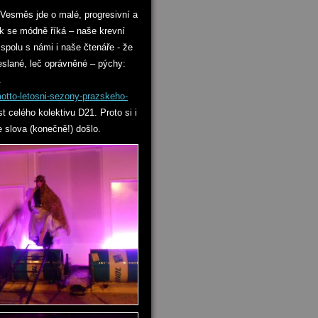
 Vesměs jde o malé, progresivní a
ak se módně říká – naše krevní
spolu s námi i naše čtenáře - že
eslané, leč oprávněné – pýchy:
.
motto-letosni-sezony-prazskeho-
 celého kolektivu D21. Proto si i
e slova (konečně!) došlo.