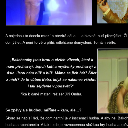
A najednou to docela mrazí a otevírá oči a … a hlavně, nutí přemýšlet. Či
domýšlet. A není to věru příliš odlehčené domýšlení. To nám věřte.
„Bakchantky jsou hrou o cizích vlivech, které k
nám přicházejí. Jejich kult a myšlenky pocházejí z
Asie. Jsou nám blíž a blíž. Máme se jich bát? Šílet
z nich? Je to vůbec třeba, když se nakonec všichni
i tak sejdeme v podsvětí
?“,
říká k dané materii režisér Jiří Ondra.
Se zpěvy a s hudbou míříme – kam, ale…?!
Skoro se nabízí říci, že dominantní je v inscenaci hudba. A aby ne! Bakcha
hudba a spontaneita. A tak i zde je rovnocennou složkou hry hudba a zpěv