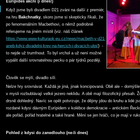
Eurípidés akční (i dnes!)
Když jsme byli divadlem D21 zváni na další z premiér,
na hru
Bakchnatky
, skoro jsme si skepticky říkali, že
po fenomenálním Macbethovi, o němž podrobně
referujeme na jiném místě (viz. náš článek
https://www.www-kulturaok-eu.cz/news/macbeth-v-d21-
aneb-kdyz-divadelni-krev-na-hercich-i-divacich-ulpi/
) -
to nejde už trumfnout. To byl vrchol a už není možné
vypálit další srovnatelnou pecku o pár týdnů později.
Člověk se mýlí, divadlo sílí.
Nelze hry srovnávat. Každá je jiná, jinak koncipovaná. Obě ale – domýšle
v mysli rozbublávají velké jezero neklidu. A obě mají filozofický přesah. Že
drsně dohledný. Navíc se opět potvrzuje, že dějiny jdou do kruhu a lidé jso
rozdané kdysi dávným Eurípidem v kolébce demokracie – antickém Řecku
ale pořád, pořád hratelné a také hrané. Mění se jen hráči, co je mají v ru
Pohled z kdysi do zanedlouho (ne-li dnes)