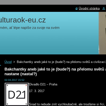
Úvodní stránka
turaok-eu.cz
 mém, ať lépe napíše za svoje na svém
Úvod
>
Bakchantky aneb jaké to je (bude?) na přelomu světů a civilizací,
Bakchantky aneb jaké to je (bude?) na přelomu světů a 
nastane (nastal?)
02.04.2017 15:52
Divadlo D21 – Praha
17. 3. 2017
Snad to nebude znít vychloubačně, ale troufáme si říci,