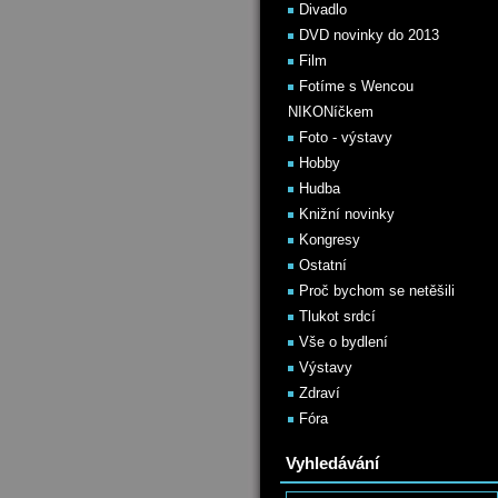
Divadlo
DVD novinky do 2013
Film
Fotíme s Wencou
NIKONíčkem
Foto - výstavy
Hobby
Hudba
Knižní novinky
Kongresy
Ostatní
Proč bychom se netěšili
Tlukot srdcí
Vše o bydlení
Výstavy
Zdraví
Fóra
Vyhledávání