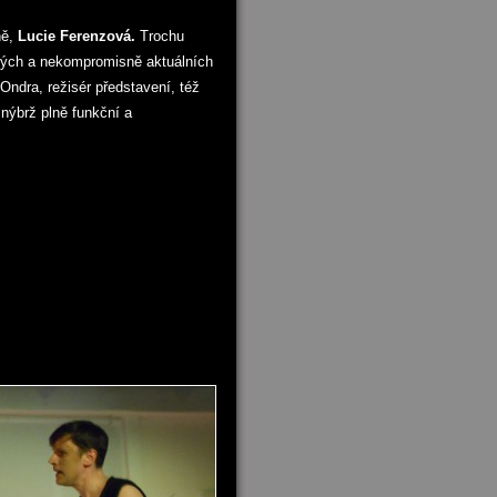
ně,
Lucie Ferenzová.
Trochu
efných a nekompromisně aktuálních
 Ondra, režisér představení, též
nýbrž plně funkční a