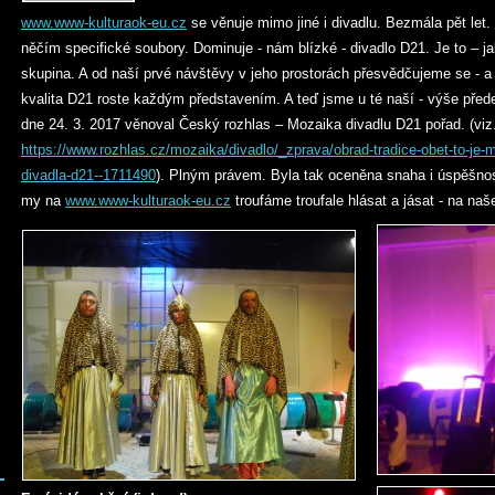
www.www-kulturaok-eu.cz
se věnuje mimo jiné i divadlu. Bezmála pět let.
něčím specifické soubory. Dominuje - nám blízké - divadlo D21. Je to – j
skupina. A od naší prvé návštěvy v jeho prostorách přesvědčujeme se - a 
kvalita D21 roste každým představením. A teď jsme u té naší - výše před
dne 24. 3. 2017 věnoval Český rozhlas – Mozaika divadlu D21 pořad. (viz
https://www.rozhlas.cz/mozaika/divadlo/_zprava/obrad-tradice-obet-to-je-
divadla-d21--1711490
). Plným právem. Byla tak oceněna snaha i úspěšnost
my na
www.www-kulturaok-eu.cz
troufáme troufale hlásat a jásat - na naš