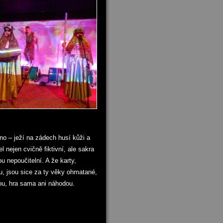
no – ježí na zádech husí kůži a
l nejen cvičně fiktivní, ale sakra
u nepoučitelní. A že karty,
, jsou sice za ty věky ohmatané,
kou, hra sama ani náhodou.