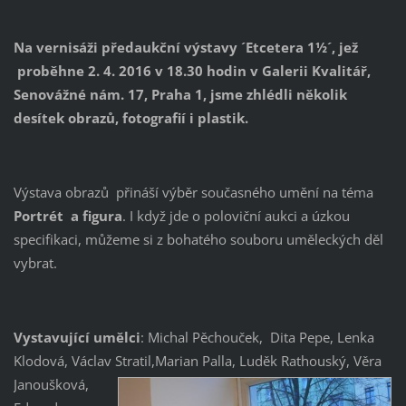
Na vernisáži předaukční výstavy ´Etcetera 1½´, jež
proběhne 2. 4. 2016 v 18.30 hodin v Galerii Kvalitář,
Senovážné nám. 17, Praha 1, jsme zhlédli několik
desítek obrazů, fotografií i plastik.
Výstava obrazů přináší výběr současného umění na téma
Portrét a figura
. I když jde o poloviční aukci a úzkou
specifikaci, můžeme si z bohatého souboru uměleckých děl
vybrat.
Vystavující umělci
: Michal Pěchouček, Dita Pepe, Lenka
Klodová, Václav Stratil,Marian Palla, Luděk Rathouský, Věra
Janou
šková,