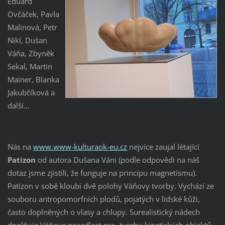
Eduard
Ovčáček, Pavla
Malinová, Petr
Nikl, Dušan
Váňa, Zbyněk
Sekal, Martin
Mainer, Blanka
Jakubčíková a
další…
Nás na
www.www-kulturaok-eu.cz
nejvíce zaujal létající
Patizon
od autora Dušana Váni (podle odpovědi na náš
dotaz jsme zjistili, že funguje na principu magnetismu).
Patizon v sobě kloubí dvě polohy Váňovy tvorby. Vychází ze
souboru antropomorfních plodů, pojatých v lidské kůži,
často doplněných o vlasy a chlupy. Surealistický nádech