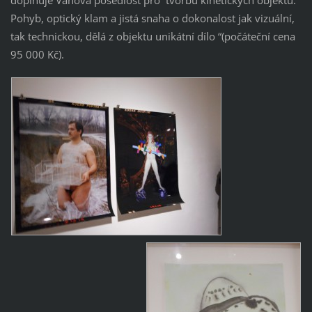
doplňuje Váňova posedlost pro tvorbu kinetických objektů.
Pohyb, optický klam a jistá snaha o dokonalost jak vizuální,
tak technickou, dělá z objektu unikátní dílo “(počáteční cena
95 000 Kč).