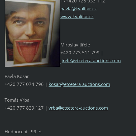
17+420 728 033 112
pavla@kvalitar.cz
www.kvalitar.cz
Miroslav Jiřele
+420 773 511 799 |
jirele@etcetera-auctions.com
Pavla Kosař
+420 777 074 796 |
kosar@etcetera-auctions.com
Tomáš Vrba
+420 777 829 127 |
vrba@etcetera-auctions.com
Hodnocení: 99 %