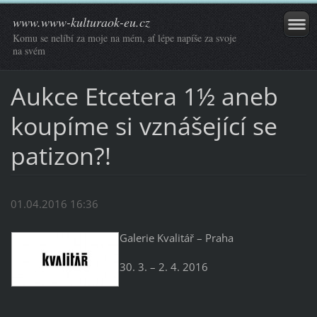
www.www-kulturaok-eu.cz
Komu se nelíbí za moje na mém, ať lépe napíše za svoje
na svém
Aukce Etcetera 1½ aneb
koupíme si vznášející se
patizon?!
01.04.2016 16:36
Galerie Kvalitář – Praha
30. 3. – 2. 4. 2016