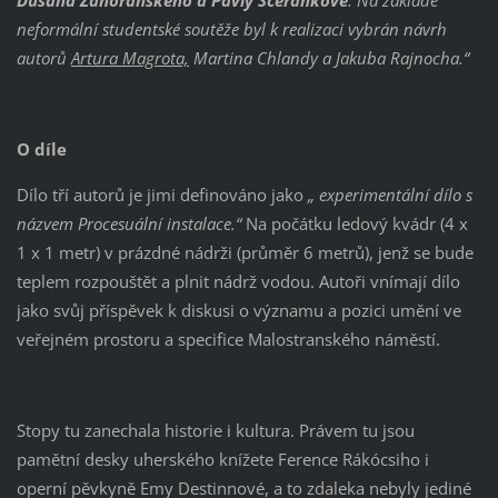
Dušana Zahoranského a Pavly Scerankové
. Na základě
neformální studentské soutěže byl k realizaci vybrán návrh
autorů
Artura Magrota,
Martina Chlandy a Jakuba Rajnocha.“
O díle
Dílo tří autorů je jimi definováno jako
„ experimentální dílo s
názvem Procesuální instalace.“
Na počátku ledový kvádr (4 x
1 x 1 metr) v prázdné nádrži (průměr 6 metrů), jenž se bude
teplem rozpouštět a plnit nádrž vodou. Autoři vnímají dílo
jako svůj příspěvek k diskusi o významu a pozici umění ve
veřejném prostoru a specifice Malostranského náměstí.
Stopy tu zanechala historie i kultura. Právem tu jsou
pamětní desky uherského knížete Ference Rákócsiho i
operní pěvkyně Emy Destinnové, a to zdaleka nebyly jediné