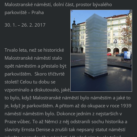
Malostranské náměstí, dolní část, prostor bývalého
parkoviště – Praha
30. 1. – 26. 2. 2017
Trvalo leta, než se historické
Malostranské náměstí stalo
opět náměstím a přestalo být
parkovištěm. Skoro třičtvrtě
století! Celou tu dobu se
vzpomínalo a diskutovalo, jaké
to bylo, když Malostranské náměstí bylo náměstím a jaké to
je, když je parkovištěm. A přitom až do okupace v roce 1939
náměstí náměstím bylo. Dokonce jedním z nejstarších v
Praze vůbec. To až Němci z něj odstranili sochu historika a
slavisty Ernsta Denise a zrušili tak nepsaný statut náměstí