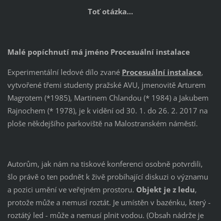
Toť otázka…
Malé popíchnutí má jméno Procesuální instalace
Experimentální ledové dílo zvané
Procesuální instalace
,
vytvořené třemi studenty pražské AVU, jmenovitě Arturem
Magrotem (*1985), Martinem Chlandou (* 1984) a Jakubem
Rajnochem (* 1978), je k vidění od 30. 1. do 26. 2. 2017 na
ploše někdejšího parkoviště na Malostranském náměstí.
Autorům, jak nám na tiskové konferenci osobně potvrdili,
šlo právě o ten podnět k živě probíhající diskuzi o významu
a pozici umění ve veřejném prostoru.
Objekt je z ledu
,
protože může a nemusí roztát. Je umístěn v bazénku, který -
roztátý led - může a nemusí plnit vodou. (Obsah nádrže je