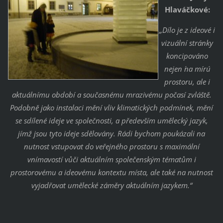
Hlaváčkové:
„Dílo je z ideové i
vizuální stránky
koncipováno
nejen ´na míru´
prostoru, ale i
aktuálnímu období a současnému mrazivému počasí zvláště.
Podobně jako instalaci mění vliv klimatických podmínek, mění
se sdílené ideje ve společnosti, a především umělecký jazyk,
jímž jsou tyto ideje sdělovány. Rádi bychom poukázali na
nutnost vstupovat do veřejného prostoru s maximální
vnímavostí vůči aktuálním společenským tématům i
prostorovému a ideovému kontextu místa, ale také na nutnost
vyjadřovat umělecké záměry aktuálním jazykem.“