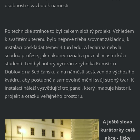
osobnosti s vazbou k náměstí.
Po technické stránce to byl celkem složitý projekt. Vzhledem
k svažitému terénu bylo nejprve třeba srovnat základnu, k
instalaci poskládat téměř 4 tun ledu. A ledařina nebyla
snadná profese, jak nakonec uznali a poznali vlastní kůži
studenti. Led byl autory vyřezán z rybníka Kumšík u
Dublovic na Sedlčansku a na náměstí sestaven do výchozího
kvádru, aby postupně a samovolně měnil svůj strohý tvar. K
instalaci náleží vysvětlující trojpanel, který mapuje historii,
projekt a otázku veřejného prostoru.
A ještě slovo
kurátorky celé
akce - Jitky