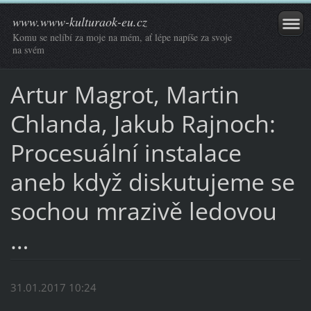
www.www-kulturaok-eu.cz
Komu se nelíbí za moje na mém, ať lépe napíše za svoje
na svém
Artur Magrot, Martin
Chlanda, Jakub Rajnoch:
Procesuální instalace
aneb když diskutujeme se
sochou mrazivě ledovou
…
31.01.2017 10:24