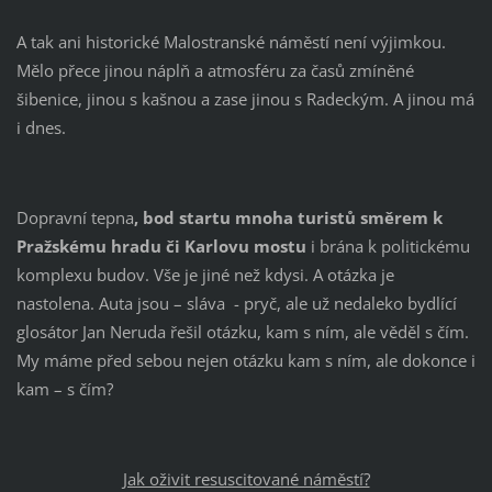
A tak ani historické Malostranské náměstí není výjimkou.
Mělo přece jinou náplň a atmosféru za časů zmíněné
šibenice, jinou s kašnou a zase jinou s Radeckým. A jinou má
i dnes.
Dopravní tepna
, bod startu mnoha turistů směrem k
Pražskému hradu či Karlovu mostu
i brána k politickému
komplexu budov. Vše je jiné než kdysi. A otázka je
nastolena. Auta jsou – sláva - pryč, ale už nedaleko bydlící
glosátor Jan Neruda řešil otázku, kam s ním, ale věděl s čím.
My máme před sebou nejen otázku kam s ním, ale dokonce i
kam – s čím?
Jak oživit resuscitované náměstí?