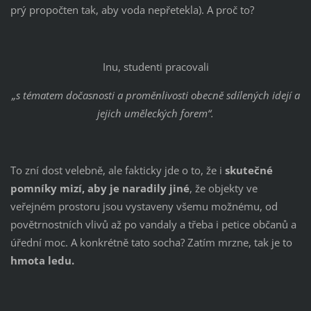
prý propočten tak, aby voda nepřetekla). A proč to?
Inu, studenti pracovali
„s tématem dočasnosti a proměnlivosti obecně sdílených idejí a
jejich uměleckých forem“.
To zní dost velebně, ale fakticky jde o to, že i
skutečné
pomníky mizí, aby je naradily jiné
, že objekty ve
veřejném prostoru jsou vystaveny všemu možnému, od
povětrnostních vlivů až po vandaly a třeba i petice občanů a
úřední moc. A konkrétně tato socha? Zatím mrzne, tak je to
hmota ledu.