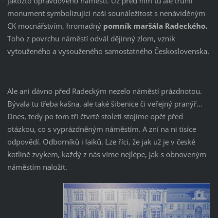
jakožto opravdového náměstí. Už před ním tu ale trůnil
monument symbolizující naši sounáležitost s nenáviděným
CK mocnářstvím, hromadný
pomník maršála Radeckého.
Toho z povrchu náměstí odvál dějinný zlom, vznik
vytouženého a vysouženého samostatného Československa.
Ale ani dávno před Radeckým nezelo náměstí prázdnotou.
Bývala tu třeba kašna, ale také šibenice či veřejný pranýř…
Dnes, tedy po tom tři čtvrtě století stojíme opět před
otázkou, co s vyprázdněným náměstím. A zní na ni tisíce
odpovědí. Odborníků i laiků. Lze říci, že jak už je v české
kotlině zvykem, každý z nás víme nejlépe, jak s obnoveným
náměstím naložit.