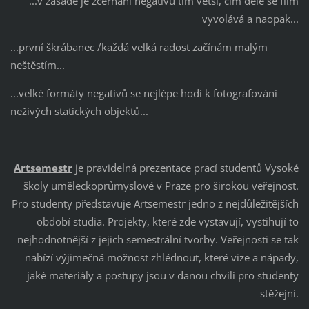
...v zásadě je zčernání negativu tím větší, čím déle se film
vyvolává a naopak...
...první škrábanec /každá velká radost začínám malým
neštěstím...
...velké formáty negativů se nejlépe hodí k fotografování
neživých statických objektů...
Artsemestr
je pravidelná prezentace prací studentů Vysoké
školy uměleckoprůmyslové v Praze pro širokou veřejnost.
Pro studenty představuje Artsemestr jedno z nejdůležitějších
období studia. Projekty, které zde vystavují, vystihují to
nejhodnotnější z jejich semestrální tvorby. Veřejnosti se tak
nabízí výjimečná možnost zhlédnout, které vize a nápady,
jaké materiály a postupy jsou v danou chvíli pro studenty
stěžejní.