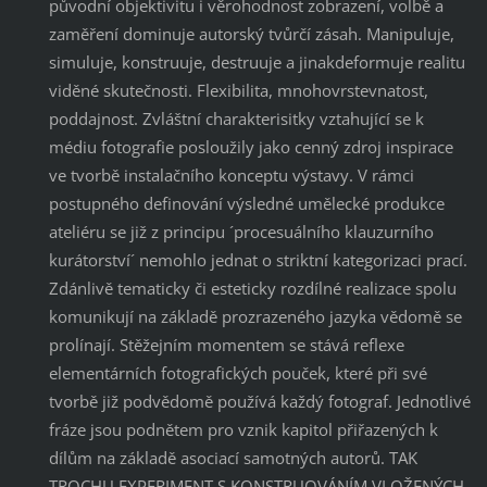
původní objektivitu i věrohodnost zobrazení, volbě a
zaměření dominuje autorský tvůrčí zásah. Manipuluje,
simuluje, konstruuje, destruuje a jinakdeformuje realitu
viděné skutečnosti. Flexibilita, mnohovrstevnatost,
poddajnost. Zvláštní charakterisitky vztahující se k
médiu fotografie posloužily jako cenný zdroj inspirace
ve tvorbě instalačního konceptu výstavy. V rámci
postupného definování výsledné umělecké produkce
ateliéru se již z principu ´procesuálního klauzurního
kurátorství´ nemohlo jednat o striktní kategorizaci prací.
Zdánlivě tematicky či esteticky rozdílné realizace spolu
komunikují na základě prozrazeného jazyka vědomě se
prolínají. Stěžejním momentem se stává reflexe
elementárních fotografických pouček, které při své
tvorbě již podvědomě používá každý fotograf. Jednotlivé
fráze jsou podnětem pro vznik kapitol přiřazených k
dílům na základě asociací samotných autorů. TAK
TROCHU EXPERIMENT S KONSTRUOVÁNÍM VLOŽENÝCH