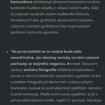
komunikace
představují obrazové kompozice na téma
konkrétní hudební skladby z oblasti vážné hudby. Dále
se zabývali vizuálním stylem hudebního festivalu
Dvořákova Praha, grafickým zpracováním časopisu
Labyrint a volnými grafickými listy inspirovanými
podzimní cestou do Japonska.
"
Na první pohled se to možná bude zdát
neuvěřitelné, ale všechny snímky na této výstavě
pocházejí ze stejného negativu. K
oncept klauzurní
výstavy
ateliéru fotografie r
eflektoval každodenní
proces v rámci konkrétního výtvarného vyjádření. Práce
s médiem fotografie již dávno není určena ostrými
hranicemi, naopak se proti jakýmkoli zaběhlým rámcům
značně vymezuje. Hledá nové roviny vyjádření, ať již v
poloze alternativních médií, náplní či postupů. Narušuje