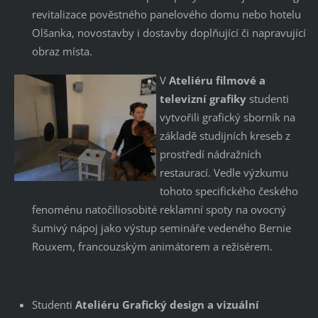
revitalizace pověstného panelového domu nebo hotelu
Olšanka, novostavby i dostavby doplňující či napravující
obraz místa.
V
Ateliéru filmové a
televizní grafiky
studenti
vytvořili grafický sborník na
základě studijních kreseb z
prostředí nádražních
restaurací. Vedle výzkumu
tohoto specifického českého
fenoménu natočiliosobité reklamní spoty na ovocný
šumivý nápoj jako výstup semináře vedeného Bernie
Rouxem, francouzským animátorem a režisérem.
Studenti
Ateliéru Grafický design a vizuální