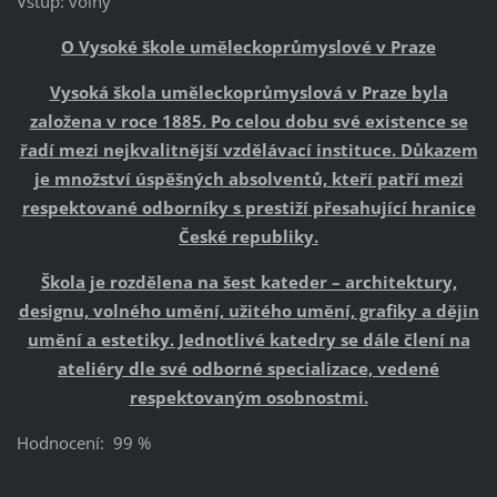
Vstup: volný
O Vysoké škole uměleckoprůmyslové v Praze
Vysoká škola uměleckoprůmyslová v Praze byla
založena v roce 1885. Po celou dobu své existence se
řadí mezi nejkvalitnější vzdělávací instituce. Důkazem
je množství úspěšných absolventů, kteří patří mezi
respektované odborníky s prestiží přesahující hranice
České republiky.
Škola je rozdělena na šest kateder – architektury,
designu, volného umění, užitého umění, grafiky a dějin
umění a estetiky. Jednotlivé katedry se dále člení na
ateliéry dle své odborné specializace, vedené
respektovaným osobnostmi.
Hodnocení: 99 %