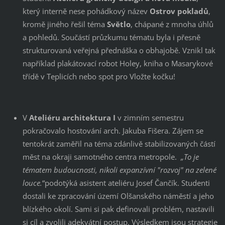
který interně nese pohádkový název
Ostrov pokladů
,
kromě jiného řešil téma
Světlo
, chápané z mnoha úhlů
a pohledů. Součástí průzkumu tématu byla i přesně
strukturovaná veřejná přednáška o obhajobě. Vznikl tak
například plakátovací robot Holey, kniha o Masarykové
třídě v Teplicích nebo spot pro Vložte kočku!
V
Ateliéru architektura I
v zimním semestru
pokračovalo hostování arch. Jakuba Fišera. Zájem se
tentokrát zaměřil na téma zdánlivě stabilizovaných částí
měst na okraji samotného centra metropole.
„To je
tématem budoucnosti, nikoli expanzívní "rozvoj" na zelené
louce.
“podotýká asistent ateliéru Josef Čančík. Studenti
dostali ke zpracování území Olšanského náměstí a jeho
blízkého okolí. Sami si pak definovali problém, nastavili
si cíl a zvolili adekvátní postup. Výsledkem jsou strategie