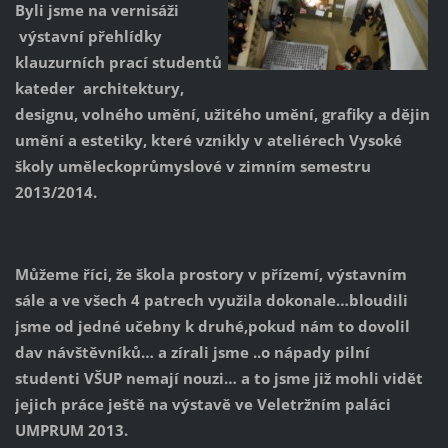
Byli jsme na vernisáži
výstavní přehlídky
klauzurních prací studentů
kateder architektury,
designu, volného umění, užitého umění, grafiky a dějin
umění a estetiky, které vznikly v ateliérech Vysoké
školy uměleckoprůmyslové v zimním
semestru
2013/2014.
Můžeme říci, že škola prostory v přízemí, výstavním
sále a ve všech 4 patrech využila dokonale…bloudili
jsme od jedné učebny k druhé,pokud nám to dovolil
dav návštěvníků… a zírali jsme ..o nápady pilní
studenti VŠUP nemají nouzi… a to jsme již mohli vidět
jejich práce ještě na výstavě ve Veletržním paláci
UMPRUM 2013.