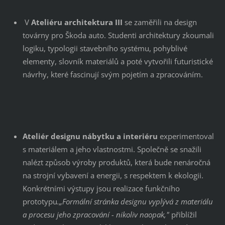
V
Ateliéru architektura III
se zaměřili na design
továrny pro Škoda auto. Studenti architektury zkoumali
logiku, typologii stavebního systému, pohyblivé
elementy, slovník materiálů a poté vytvořili futuristické
návrhy, které fascinují svým pojetím a zpracováním.
Ateliér designu nábytku a interiéru
experimentoval
s materiálem a jeho vlastnostmi. Společně se snažili
nalézt způsob výroby produktů, která bude nenáročná
na strojní vybavení a energii, s respektem k ekologii.
Konkrétními výstupy jsou realizace funkčního
prototypu
.„Formální stránka designu vyplývá z materiálu
a procesu jeho zpracování - nikoliv naopak,"
přiblížil