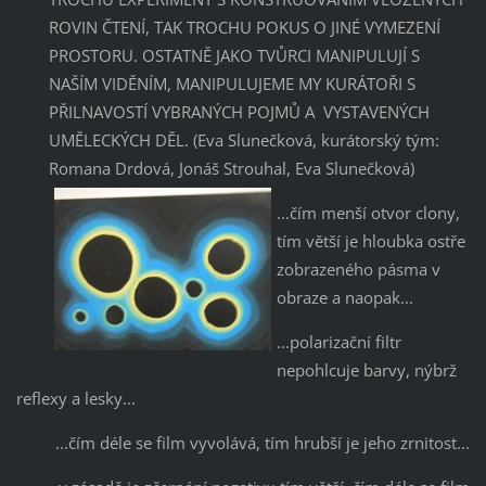
ROVIN ČTENÍ, TAK TROCHU POKUS O JINÉ VYMEZENÍ
PROSTORU. OSTATNĚ JAKO TVŮRCI MANIPULUJÍ S
NAŠÍM VIDĚNÍM, MANIPULUJEME MY KURÁTOŘI S
PŘILNAVOSTÍ VYBRANÝCH POJMŮ A VYSTAVENÝCH
UMĚLECKÝCH DĚL. (Eva Slunečková, kurátorský tým:
Romana Drdová, Jonáš Strouhal, Eva Slunečková)
...čím menší otvor clony,
tím větší je hloubka ostře
zobrazeného pásma v
obraze a naopak...
...polarizační filtr
nepohlcuje barvy, nýbrž
reflexy a lesky...
...čím déle se film vyvolává, tím hrubší je jeho zrnitost...