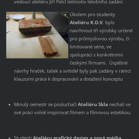
vedoucí ateliéru Jiří Pelcl leitmotiv letošního zadání.
Úkolem pro studenty
Ateliéru K.O.V
. bylo
navrhnout tři výrobky určené
pro průmyslovou výrobu, či
limitované série, ve
spolupráci s konkrétními
českými firmami. Úspěšné
návrhy hraček, tašek a svítidel byly pak zadány v rámci
klauzurní práce k dopracování a dotažení konceptu
Minulý semestr se posluchači
Ateliéru Skla
nechali ve
své práci volně inspirovat filmem a filmovou estetikou.
Studenti
Ateliéru grafický design a nová média
,