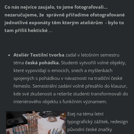
Co nás nejvíce zaujalo, to jsme fotografovali…
nezaručujeme, že správně přiřadíme ofotografované
jednotlivé exponáty těm kterým ateliérům - bylo to
tam příliš hektické
...
Ateliér Textilní tvorba
zadal v letošním semestru
téma
česká pohádka.
Studenti vytvořili volné objekty,
které vypovídají o emocích, snech a myšlenkách
spojených s pohádkou v návaznosti na tradiční české
řemeslo. Semestrální zadání volně přesáhlo do klauzur,
kde své zkušenosti a rešerše studenti transformovali do
interiérového objektu s funkčním významem.
Esej na téma letní
typografický zážitek, redesign
původní české značky