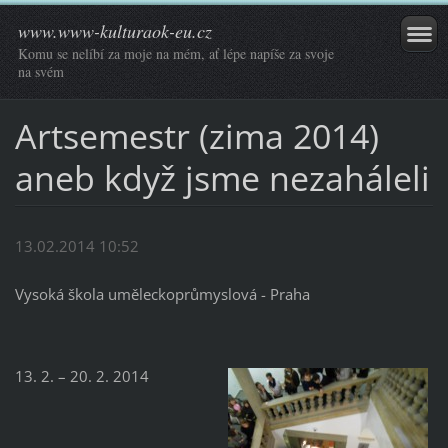
www.www-kulturaok-eu.cz
Komu se nelíbí za moje na mém, ať lépe napíše za svoje
na svém
Artsemestr (zima 2014)
aneb když jsme nezaháleli
13.02.2014 10:52
Vysoká škola uměleckoprůmyslová - Praha
13. 2. – 20. 2. 2014