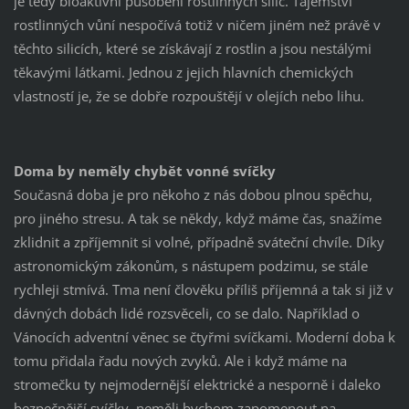
je tedy bioaktivní působení rostlinných silic. Tajemství
rostlinných vůní nespočívá totiž v ničem jiném než právě v
těchto silicích, které se získávají z rostlin a jsou nestálými
těkavými látkami. Jednou z jejich hlavních chemických
vlastností je, že se dobře rozpouštějí v olejích nebo lihu.
Doma by neměly chybět vonné svíčky
Současná doba je pro někoho z nás dobou plnou spěchu,
pro jiného stresu. A tak se někdy, když máme čas, snažíme
zklidnit a zpříjemnit si volné, případně sváteční chvíle. Díky
astronomickým zákonům, s nástupem podzimu, se stále
rychleji stmívá. Tma není člověku příliš příjemná a tak si již v
dávných dobách lidé rozsvěceli, co se dalo. Například o
Vánocích adventní věnec se čtyřmi svíčkami. Moderní doba k
tomu přidala řadu nových zvyků. Ale i když máme na
stromečku ty nejmodernější elektrické a nesporně i daleko
bezpečnější svíčky, neměli bychom zapomenout na