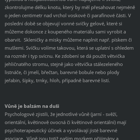
zkontrolujme délku knotu, který by měl přesahovat nejméně
o jeden centimetr nad vrchol voskové či parafínové části. V
poslední době se objevují vonné svíčky gelové, které si
můžeme dokonce z koupeného materiálu sami vyrobit a
obarvit. Skleničky a misky můžeme naplnit např. pískem či
mušlemi. Svíčku volíme takovou, která se uplatní s ohledem
na rozměr i typ svícnu. Ke zdobení se dá použít větvička
jehličnatého stromu, stejně jako větvička stálezeleného
listnáče, či jmelí, břečtan, barevné bobule nebo plody
jeřabin, šípky, trnky, hloh, případně barevné listí.
Vůně je balzám na duši
Psychologové zjistili, že jednotlivé vůně (jarní - svěží,
orientální, květinově ovocná či květinově orientální) mají
psychoterapeutický účinek a vyvolávají jisté barevné
asociace. Vůně jsou totiž naším mozkem přijímány a