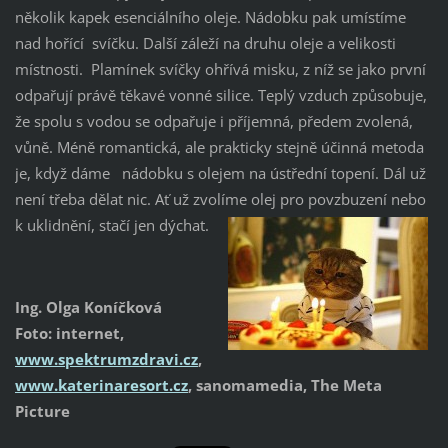
několik kapek esenciálního oleje. Nádobku pak umístíme
nad hořící svíčku. Další záleží na druhu oleje a velikosti
místnosti. Plamínek svíčky ohřívá misku, z níž se jako první
odpařují právě těkavé vonné silice. Teplý vzduch způsobuje,
že spolu s vodou se odpařuje i příjemná, předem zvolená,
vůně. Méně romantická, ale prakticky stejně účinná metoda
je, když dáme nádobku s olejem na ústřední topení. Dál už
není třeba dělat nic. Ať už zvolíme olej pro povzbuzení nebo
k uklidnění, stačí jen dýchat.
Ing. Olga Koníčková
Foto: internet,
www.spektrumzdravi.cz
,
www.katerinaresort.cz
, sanomamedia, The Meta
Picture