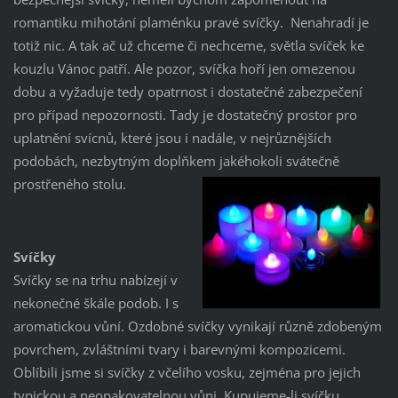
romantiku mihotání plaménku pravé svíčky. Nenahradí je
totiž nic. A tak ač už chceme či nechceme, světla svíček ke
kouzlu Vánoc patří. Ale pozor, svíčka hoří jen omezenou
dobu a vyžaduje tedy opatrnost i dostatečné zabezpečení
pro případ nepozornosti. Tady je dostatečný prostor pro
uplatnění svícnů, které jsou i nadále, v nejrůznějších
podobách, nezbytným doplňkem jakéhokoli svátečně
prostřeného stolu.
Svíčky
Svíčky se na trhu nabízejí v
nekonečné škále podob. I s
aromatickou vůní. Ozdobné svíčky vynikají různě zdobeným
povrchem, zvláštními tvary i barevnými kompozicemi.
Oblíbili jsme si svíčky z včelího vosku, zejména pro jejich
typickou a neopakovatelnou vůni. Kupujeme-li svíčku,