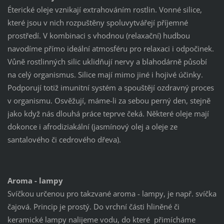
Éterické oleje vznikají extrahováním rostlin. Vonné silice,
které jsou v nich rozpuštěny spoluvytvářejí příjemné
prostředí. V kombinaci s vhodnou (relaxační) hudbou
navodíme přímo ideální atmosféru pro relaxaci i odpočinek.
Vůně rostlinných silic uklidňují nervy a blahodárně působí
na celý organismus. Silice mají mimo jiné i hojivé účinky.
Podporují totiž imunitní systém a spouštějí ozdravný proces
v organismu. Osvěžují, máme-li za sebou perný den, stejně
jako když nás dlouhá práce teprve čeká. Některé oleje mají
dokonce i afrodiziakální (jasmínový olej a oleje ze
santalového či cedrového dřeva).
Aroma - lampy
Svíčkou určenou pro takzvané aroma - lampy, je např. svíčka
čajová. Princip je prostý. Do vrchní části hliněné či
keramické lampy nalijeme vodu, do které přimícháme