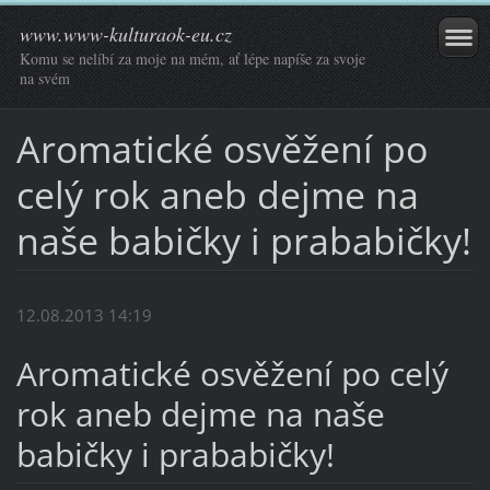
www.www-kulturaok-eu.cz
Komu se nelíbí za moje na mém, ať lépe napíše za svoje
na svém
Aromatické osvěžení po
celý rok aneb dejme na
naše babičky i prababičky!
12.08.2013 14:19
Aromatické osvěžení po celý
rok aneb dejme na naše
babičky i prababičky!