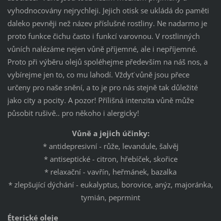
vyhodnocovány nejrychleji. Jejich otisk se ukládá do paměti
daleko pevněji než název příslušné rostliny. Ne nadarmo je
proto funkce čichu často i funkcí varovnou. V rostlinných
vůních nalézáme nejen vůně příjemné, ale i nepříjemné.
Proto při výběru olejů spoléhejme především na náš nos, a
vybírejme jen to, co mu lahodí. Vždyť vůně jsou přece
určeny pro naše snění, a to je pro nás stejně tak důležité
jako city a pocity. A pozor! Přílišná intenzita vůně může
působit rušivě.. pro někoho i alergicky!
Vůně a jejich účinky:
* antidepresivní - růže, levandule, šalvěj
* antiseptické - citron, hřebíček, skořice
* relaxační - vavřín, heřmánek, bazalka
* zlepšující dýchání - eukalyptus, borovice, anýz, majoránka,
tymián, peprmint
Éterické oleje