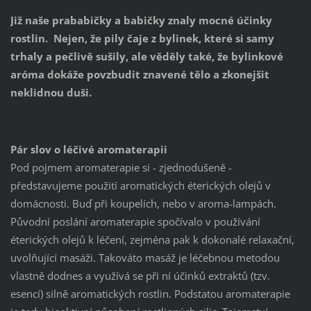
Již naše prababičky a babičky znaly mocné účinky
rostlin. Nejen, že pily čaje z bylinek, které si samy
trhaly a pečlivě sušily, ale věděly také, že bylinkové
aróma dokáže povzbudit znavené tělo a zkonejšit
neklidnou duši.
Pár slov o léčivé aromaterapii
Pod pojmem aromaterapie si - zjednodušeně -
představujeme použití aromatických éterických olejů v
domácnosti. Buď při koupelích, nebo v aroma-lampách.
Původní poslání aromaterapie spočívalo v používání
éterických olejů k léčení, zejména pak k dokonalé relaxační,
uvolňující masáži. Takováto masáž je léčebnou metodou
vlastně dodnes a využívá se při ní účinků extraktů (tzv.
esencí) silně aromatických rostlin. Podstatou aromaterapie