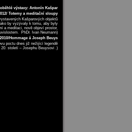
oběhlé výstavy: Antonín Kašpar
 2012/ Totemy a meditační sloupy
 vystavených Kašparových objektů
jako by vyzývaly k tomu, aby byly
ní a meditaci, nově objeví prostor,
uvislostem. PhDr. Ivan Neumann)
3. 2010/Hommage á Joseph Beuys
u poctu dnes již nežijící legendě
0. století – Josephu Beuysovi .)