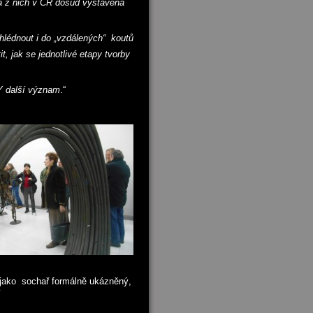
na z nich v ČR dosud vystavena
hlédnout i do „vzdálených“ koutů
it, jak se jednotlivé etapy tvorby
 další význam
.“
 jako sochař formálně ukázněný,
y