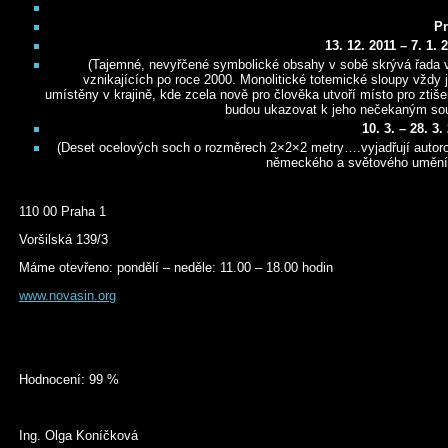
Pr
13. 12. 2011 – 7. 1.
(Tajemné, nevyřčené symbolické obsahy v sobě skrývá řada
vznikajících po roce 2000. Monolitické totemické sloupy vždy 
umístěny v krajině, kde zcela nově pro člověka utvoří místo pro ztiše
budou ukazovat k jeho nečekaným so
10. 3. – 28. 
(Deset ocelových soch o rozměrech 2×2×2 metry….vyjadřují autorov
německého a světového umění 2
110 00 Praha 1
Voršilská 139/3
Máme otevřeno: pondělí – neděle: 11.00 – 18.00 hodin
www.novasin.org
Hodnocení: 99 %
Ing. Olga Koníčková