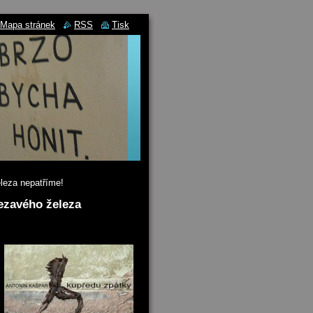
Mapa stránek
RSS
Tisk
leza nepatříme!
ezavého železa