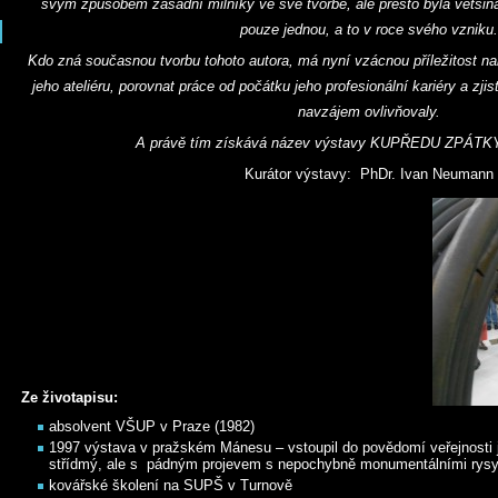
svým způsobem zásadní milníky ve své tvorbě, ale přesto byla větši
pouze jednou, a to v roce svého vzniku.
Kdo zná současnou tvorbu tohoto autora, má nyní vzácnou příležitost na
jeho ateliéru, porovnat práce od počátku jeho profesionální kariéry a zjist
navzájem ovlivňovaly.
A právě tím získává název výstavy KUPŘEDU ZPÁTKY
Kurátor výstavy: PhDr. Ivan Neumann
Ze životapisu:
absolvent VŠUP v Praze (1982)
1997 výstava v pražském Mánesu – vstoupil do povědomí veřejnosti
střídmý, ale s pádným projevem s nepochybně monumentálními rys
kovářské školení na SUPŠ v Turnově