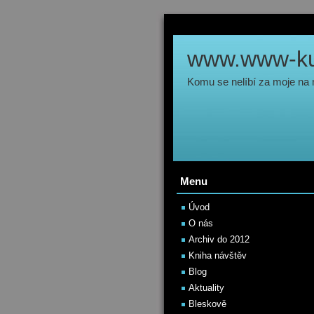
www.www-kul
Komu se nelíbí za moje na
Menu
Úvod
O nás
Archiv do 2012
Kniha návštěv
Blog
Aktuality
Bleskově