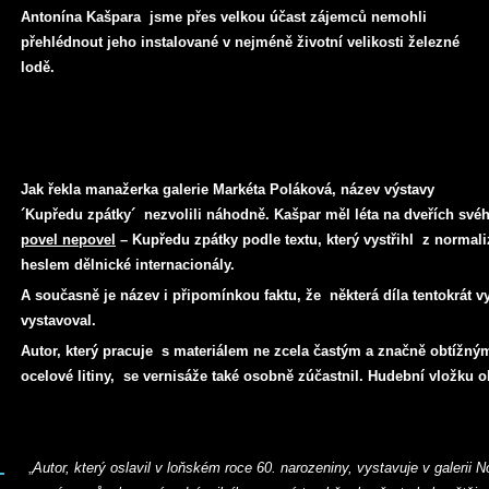
Antonína Kašpara jsme přes velkou účast zájemců nemohli
přehlédnout jeho instalované v nejméně životní velikosti železné
lodě.
Jak řekla manažerka galerie Markéta Poláková, název výstavy
´Kupředu zpátky´ nezvolili náhodně. Kašpar měl léta na dveřích své
povel nepovel
– Kupředu zpátky podle textu, který vystřihl z norma
heslem dělnické internacionály.
A současně je název i připomínkou faktu, že některá díla tentokrát v
vystavoval.
Autor, který pracuje
s materiálem ne zcela častým a značně obtížným,
ocelové litiny, se vernisáže také osobně zúčastnil. Hudební vložku o
„
Autor, který oslavil v loňském roce 60. narozeniny, vystavuje v galerii 