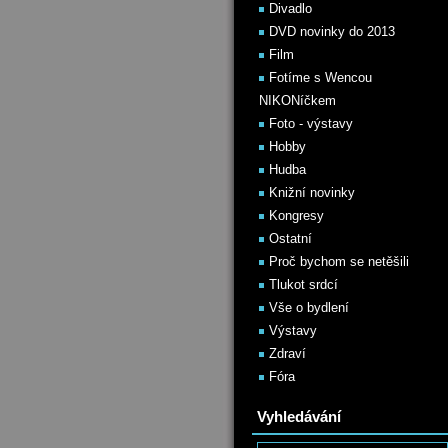
Divadlo
DVD novinky do 2013
Film
Fotíme s Wencou
NIKONíčkem
Foto - výstavy
Hobby
Hudba
Knižní novinky
Kongresy
Ostatní
Proč bychom se netěšili
Tlukot srdcí
Vše o bydlení
Výstavy
Zdraví
Fóra
Vyhledávání