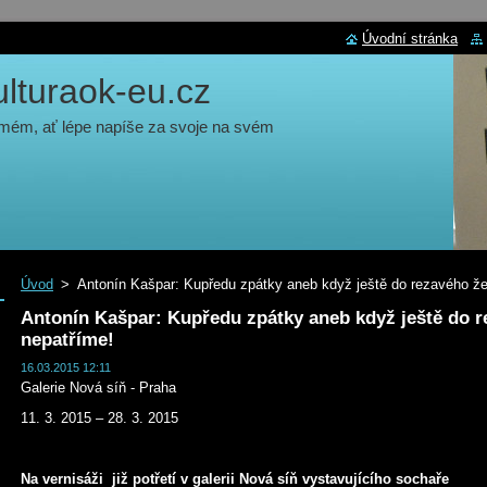
Úvodní stránka
turaok-eu.cz
 mém, ať lépe napíše za svoje na svém
Úvod
>
Antonín Kašpar: Kupředu zpátky aneb když ještě do rezavého že
Antonín Kašpar: Kupředu zpátky aneb když ještě do r
nepatříme!
16.03.2015 12:11
Galerie Nová síň - Praha
11. 3. 2015 – 28. 3. 2015
Na vernisáži již potřetí v galerii Nová síň vystavujícího sochaře