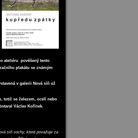
ho ateliéru pověšený tento
lizačního plakátu se známým
ystavená v galerii Nová síň už
 totiž se železem, ocelí nebo
bstaral Václav Kořínek.
Nová síň sochy, které považuje za