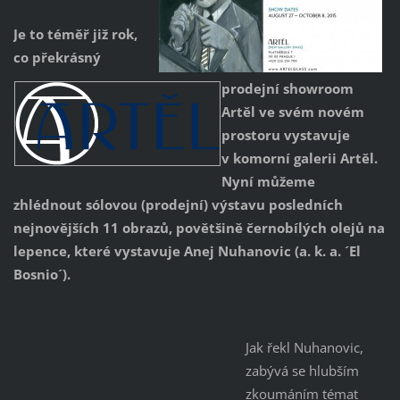
Je to téměř již rok,
co překrásný
prodejní showroom
Artěl ve svém novém
prostoru vystavuje
v komorní galerii Artěl.
Nyní můžeme
zhlédnout sólovou (prodejní) výstavu posledních
nejnovějších 11 obrazů, povětšině černobílých olejů na
lepence, které vystavuje Anej Nuhanovic (a. k. a. ´El
Bosnio´).
Jak řekl Nuhanovic,
zabývá se hlubším
zkoumáním témat