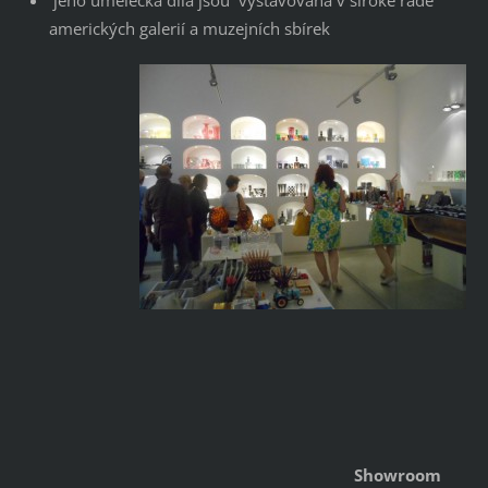
jeho umělecká díla jsou vystavována v široké řadě
amerických galerií a muzejních sbírek
Showroom