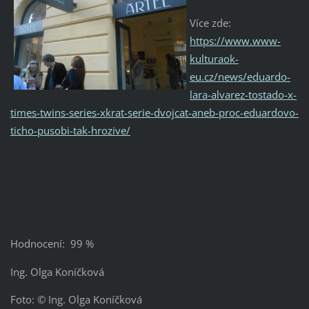
Více zde:
https://www.www-
kulturaok-
eu.cz/news/eduardo-
lara-alvarez-tostado-x-
times-twins-series-xkrat-serie-dvojcat-aneb-proc-eduardovo-
ticho-pusobi-tak-hrozive/
Hodnocení: 99 %
Ing. Olga Koníčková
Foto: © Ing. Olga Koníčková