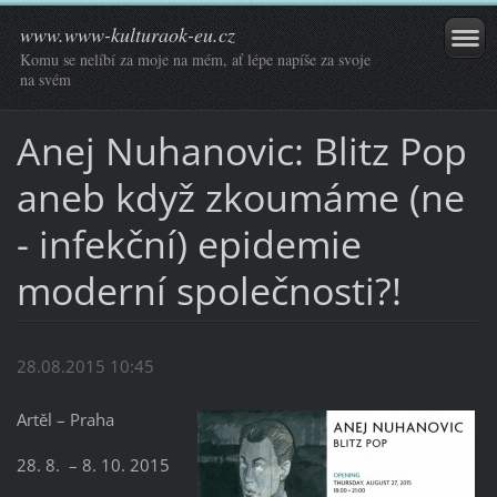
www.www-kulturaok-eu.cz
Komu se nelíbí za moje na mém, ať lépe napíše za svoje
na svém
Anej Nuhanovic: Blitz Pop
aneb když zkoumáme (ne
- infekční) epidemie
moderní společnosti?!
28.08.2015 10:45
Artěl – Praha
28. 8. – 8. 10. 2015