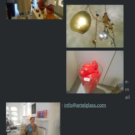
e-
m
ail
:
info@artelglass.com