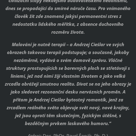
civilizační stopy někdejšího budovatelského hédonismu,
dnes se propadající do smírné náruče času. Pro vnímaného
člověk žít zde znamená jakýsi permanentní stres z
nedostatku lidského měřítka, z absence duchovního
rozměru života.
Malování je nutně terapií – a Andrzej Cieślar ve svých
obrazech takovou terapii podstupuje; a současně, jakoby
nezáměrně, vydává o svém domově zprávu. Vláčné
struktury prostupujících se barevných ploch se střetávají s
liniemi, jež nad nimi žijí vlastním životem a jako velká
zrcadla obrážejí smutnou realitu. Dívat se na jeho obrazy je
jako sledovat rezonanční desku nervózních proměn. A
přitom je Andrzej Cieślar bytostný romantik, jenž za
zrcadlem reálného světa objevuje svět nový, nové krajiny,
jež jsou oproti těm skutečným, fyzickým útěšné, s
bezděčným prvkem laskavého humoru.“
(
zdroj: Doc. PhDr. Pavel Šopák, Ph. D.)