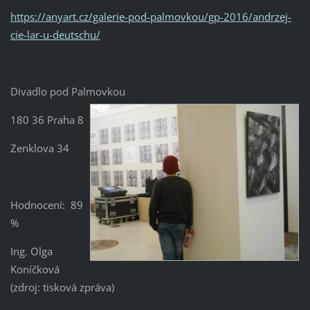
https://anyart.cz/galerie-pod-palmovkou/gp-2016/andrzej-
cie-lar-u-deutschu/
Divadlo pod Palmovkou
180 36 Praha 8
Zenklova 34
Hodnocení: 89
%
Ing. Olga
Koníčková
(zdroj: tisková zpráva)