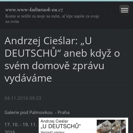
www.www-kulturaok-eu.cz
Komu se nelíbí za moje na mém, ať lépe napíše za svoje
na svém
Andrzej Cieślar: „U
DEUTSCHŮ“ aneb když o
svém domově zprávu
vydáváme
04.11.2016 09:33
Galerie pod Palmovkou - Praha
17. 10. - 19. 11.
2016