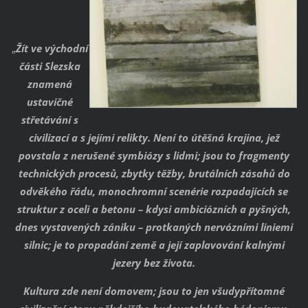
„
Žít ve východní
části Slezska
znamená
ustavičné
střetávání s
civilizací a s jejími relikty. Není to útěšná krajina, jež
povstala z nerušené symbiózy s lidmi; jsou to fragmenty
technických procesů, zbytky těžby, brutálních zásahů do
odvěkého řádu, monochromní scenérie rozpadajících se
struktur z oceli a betonu – kdysi ambiciózních a pyšných,
dnes vystavených zániku – protkaných nervózními liniemi
silnic; je to propadání země a její zaplavování kalnými
jezery bez života.
Kultura zde není domovem; jsou to jen všudypřítomné