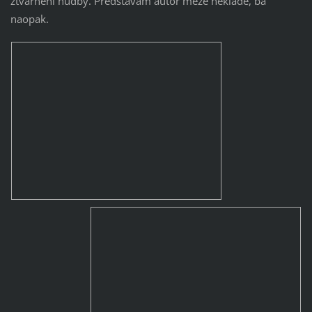
ztvárnění hudby. Představám autor meze neklade, ba
naopak.