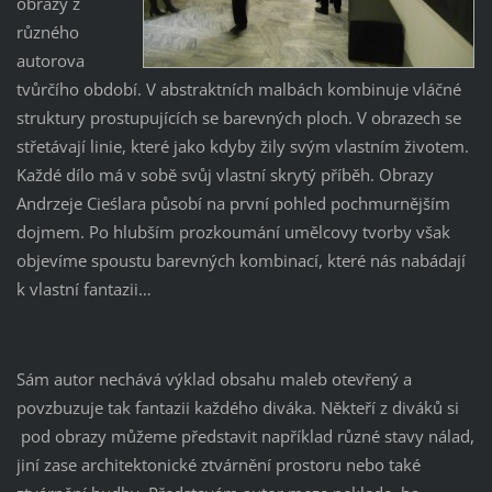
obrazy z
různého
autorova
tvůrčího období. V abstraktních malbách kombinuje vláčné
struktury prostupujících se barevných ploch. V obrazech se
střetávají linie, které jako kdyby žily svým vlastním životem.
Každé dílo má v sobě svůj vlastní skrytý příběh. Obrazy
Andrzeje Cieślara působí na první pohled pochmurnějším
dojmem. Po hlubším prozkoumání umělcovy tvorby však
objevíme spoustu barevných kombinací, které nás nabádají
k vlastní fantazii…
Sám autor nechává výklad obsahu maleb otevřený a
povzbuzuje tak fantazii každého diváka. Někteří z diváků si
pod obrazy můžeme představit například různé stavy nálad,
jiní zase architektonické ztvárnění prostoru nebo také