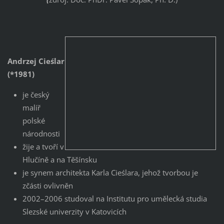
Andrzej Cieślar
(*1981)
je český
malíř
polské
národnosti
žije a tvoří v
Hlučíně a na Těšínsku
je synem architekta Karla Cieślara, jehož tvorbou je
zčásti ovlivněn
2002–2006 studoval na Institutu pro umělecká studia
Slezské univerzity v Katovicích