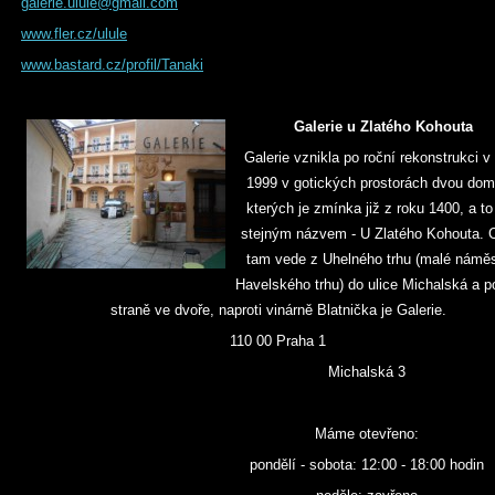
galerie.ulule@gmail.com
www.fler.cz/ulule
www.bastard.cz/profil/Tanaki
Galerie u Zlatého Kohouta
Galerie vznikla po roční rekonstrukci v
1999 v gotických prostorách dvou dom
kterých je zmínka již z roku 1400, a to
stejným názvem - U Zlatého Kohouta. 
tam vede z Uhelného trhu (malé náměs
Havelského trhu) do ulice Michalská a p
straně ve dvoře, naproti vinárně Blatnička je Galerie.
110 00 Praha 1
Michalská 3
Máme otevřeno:
pondělí - sobota: 12:00 - 18:00 hodin