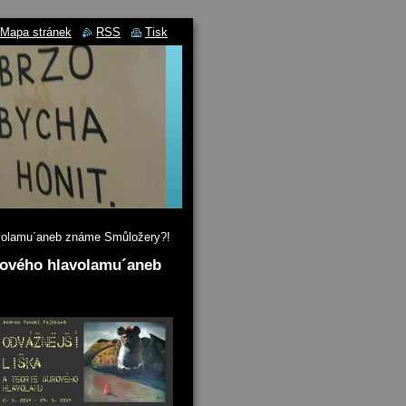
Mapa stránek
RSS
Tisk
lavolamu´aneb známe Smůložery?!
urového hlavolamu´aneb