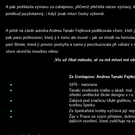
A pak prohlásila výstavu za zahájenou, přičemž přečetla název výstavy, kt
poněkud jazykolamný, i když jinak mluví česky výborně.
A ještě na závěr autorka Andrea Tanaki Fejtková poděkovala všem, kteří 
pak panu profesorovi, který ji k tomu ale musel – jak se shodli na formulac
paní Mirele, která jí prostor poskytla a sama ji povzbuzovala při váhání s 
slovo ukončila moudrou větou:
„
Víc už říkat nebudu, ať za mě mluví mé ob
Ze životapisu: Andrea Tanaki Fejtk
1976 - narozena
Tanaki studovala malbu u akad. mal.
střední umělecké škole designu s.r.o.
Zabývá pod značkou Ululé grafikou, 
tvorbou šperku
Ze šperkařské tvorby vyčnívá její ne
Žije v Praze se svým přítelem, dvě
dalších stvoření, které zvěčňuje na 