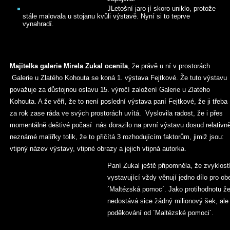
JLetošní jaro jí skoro uniklo, protože
stále malovala u stojanu kvůli výstavě. Nyní si to teprve
vynahradí.
Majitelka galerie Mirela Zukal ocenila
, že právě u ní v prostorách
Galerie u Zlatého Kohouta se koná 1. výstava Fejtkové. Že tuto výstavu
považuje za důstojnou oslavu 15. výročí založení Galerie u Zlatého
Kohouta. A že věří, že to není poslední výstava paní Fejtkové, že ji třeba
za rok zase ráda ve svých prostorách uvítá. Vyslovila radost, že i přes
momentálně deštivé počasí nás dorazilo na první výstavu dosud relativn
neznámé malířky tolik, že to přičítá 3 rozhodujícím faktorům, jimiž jsou:
vtipný název výstavy, vtipné obrazy a jejich vtipná autorka.
Paní Zukal ještě připomněla, že zvyklostí 
vystavující vždy věnují jedno dílo pro 
´Maltézská pomoc´. Jako protihodnotu že
nedostává sice žádný milionový šek, ale
poděkování od ´Maltézské pomoci´.