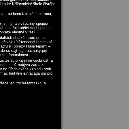
ídů a ke
Křížovnické škole čistého
hovní podporu takového patrona,
 je jiný, ale všechny spojuje
ch spatřuje určitý souboj dobra
obraze vlastně vítězí
 dalších obrazů, které se na
 převažující tendenci fantaskní
adřuje i obrazy klasičtějšími –
zde se dají najít náznaky její
mus – fantasknost
ktu, že autorka svou osobností a
acemi, což nebývá zas tak
v ne úřednického vzhledu tvoří
em až brutálně extravagantní pro
řece jen trochu fantaskní a