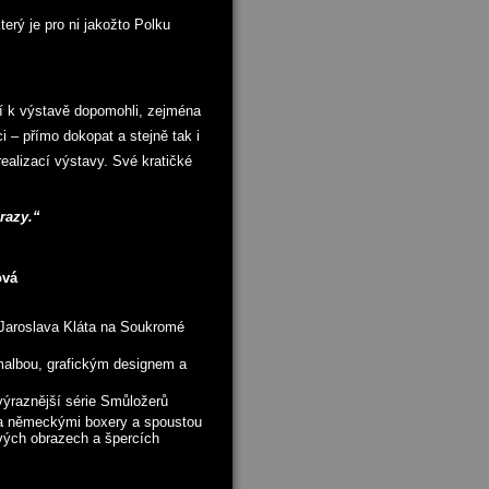
erý je pro ni jakožto Polku
jí k výstavě dopomohli, zejména
i – přímo dokopat a stejně tak i
realizací výstavy. Své kratičké
razy.“
ová
 Jaroslava Kláta na Soukromé
malbou, grafickým designem a
jvýraznější série Smůložerů
ma německými boxery a spoustou
svých obrazech a špercích