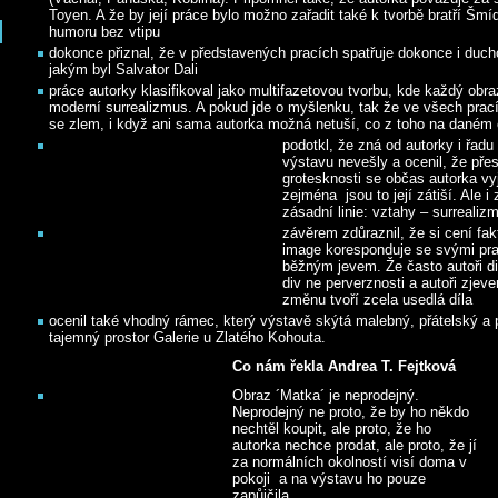
Toyen. A že by její práce bylo možno zařadit také k tvorbě bratří Šm
humoru bez vtipu
dokonce přiznal, že v představených pracích spatřuje dokonce i duc
jakým byl Salvator Dali
práce autorky klasifikoval jako multifazetovou tvorbu, kde každý obraz
moderní surrealizmus. A pokud jde o myšlenku, tak že ve všech prací
se zlem, i když ani sama autorka možná netuší, co z toho na daném 
podotkl, že zná od autorky i řadu
výstavu nevešly a ocenil, že přes
grotesknosti se občas autorka vyj
zejména jsou to její zátiší. Ale i 
zásadní linie: vztahy – surrealiz
závěrem zdůraznil, že si cení fa
image koresponduje se svými pr
běžným jevem. Že často autoři di
div ne perverznosti a autoři zjev
změnu tvoří zcela usedlá díla
ocenil také vhodný rámec, který výstavě skýtá malebný, přátelský a p
tajemný prostor Galerie u Zlatého Kohouta.
Co nám řekla Andrea T. Fejtková
Obraz ´Matka´ je neprodejný.
Neprodejný ne proto, že by ho někdo
nechtěl koupit, ale proto, že ho
autorka nechce prodat, ale proto, že jí
za normálních okolností visí doma v
pokoji a na výstavu ho pouze
zapůjčila.