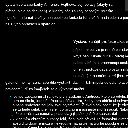
výtvarnice a šperkařky A. Tanaki Fejtkové. Její obrazy (akryly na
plátně, oleje na deskách) a kresby nás zaujaly osobitým pojetím
figurálních témat, svébytnou poetikou fantaskních světů, nadhledem a 
na svých obrazech a špercích.
Výstavu zahájil profesor akade
připomínkou, že je mírně parado
když paní Mirela Zukal (Polka) v
galerii takříkajíc zachraňuje čes
umění, protože dává prostor i m
neznámým autorům, kteří jinak v
galeriích nemají šanci svá díla vystavit, dát jim tak impulz do další práce
povědomí lidí zajímajících se o výtvarné umění
rovněž zavzpomínal na své první setkání s Andreou, které se odehrál
ním na školu, kde učí, Andrea přišla s tím, že by tam chtěla absolvo
a pana profesora zaujaly svou vyzrálostí. Získal však pocit, že je zby
že tu bude dělat, přemýšlel, co bychom ji asi ještě mohli naučit. Nak
jí škola měla co naučit a posunula její práce ještě o kousek dál
k vlastním obrazům autorky řekl, že v nich převažuje fantaskní grote
absurditu doby, a možná nevědomě navazuje na tvorbu podobně se vyj
(Váchal, Panuška, Kobliha). Připomněl také, že autorka považuje za