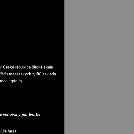
 České republice široké škále
 řádu maltézských rytířů zakládá
omoci trpícím.
je věnovaný její tvorbě
luje fakta