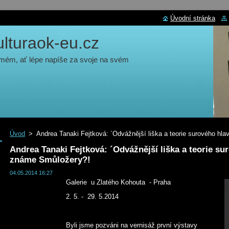
Úvodní stránka
turaok-eu.cz
 mém, ať lépe napíše za svoje na svém
Úvod
>
Andrea Tanaki Fejtková: ´Odvážnější liška a teorie surového h
Andrea Tanaki Fejtková: ´Odvážnější liška a teorie s
známe Smůložery?!
04.05.2014 16:27
Galerie u Zlatého Kohouta - Praha
2. 5. - 29. 5.2014
Byli jsme pozváni na vernisáž první výstavy