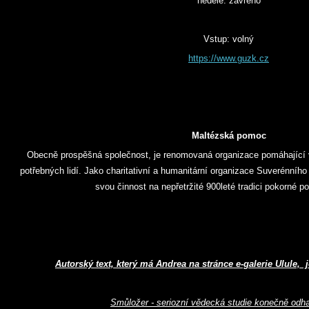
neděle: zavřeno
Vstup: volný
https://www.guzk.cz
Maltézská pomoc
Obecně prospěšná společnost, je renomovaná organizace pomáhající v
potřebných lidí. Jako charitativní a humanitární organizace Suverénního
svou činnost na nepřetržité 900leté tradici pokorné p
Autorský text, který má Andrea na stránce e-galerie Ulule, 
Smůložer - seriozní vědecká studie konečně odha