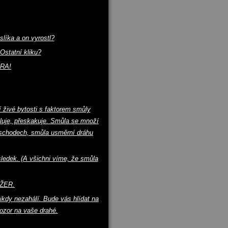
líka a on vyrostl?
Ostatní kliku?
ERA!
 živé bytosti s faktorem smůly
uluje, přeskakuje. Smůla se množí
 schodech, smůla usměrní dráhu
sledek. (A všichni víme, že smůla
OŽER.
ikdy nezahálí. Bude vás hlídat na
ozor na vaše drahé.