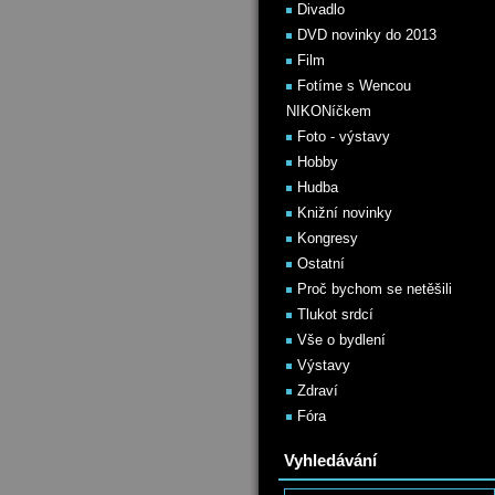
Divadlo
DVD novinky do 2013
Film
Fotíme s Wencou
NIKONíčkem
Foto - výstavy
Hobby
Hudba
Knižní novinky
Kongresy
Ostatní
Proč bychom se netěšili
Tlukot srdcí
Vše o bydlení
Výstavy
Zdraví
Fóra
Vyhledávání