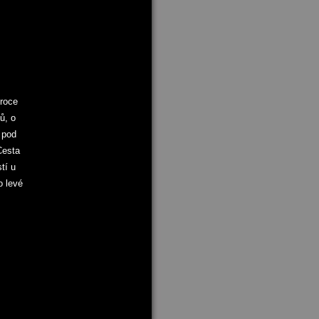
 roce
ů, o
 pod
Cesta
tí u
o levé