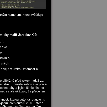
jemným humorem, které zvěčňuje
mický malíř Jaroslav Klát
xní,
e své
ké
ladým a
 jiných
 a vejít v určitou známost a
o přibližně před rokem, když za
vat stáž. Přinesla sebou své práce
tečné, aby a jejich školu šla, co
onec se ale ukázalo, že přece jen
sknost, kterou autorka reaguje na
adřujících autorů v 80. letech
 svého guru svébytnou malířku