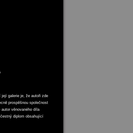
ě
její galerie je, že autoři zde
obecně prospěšnou společnost
 autor věnovaného díla
 čestný diplom obsahující