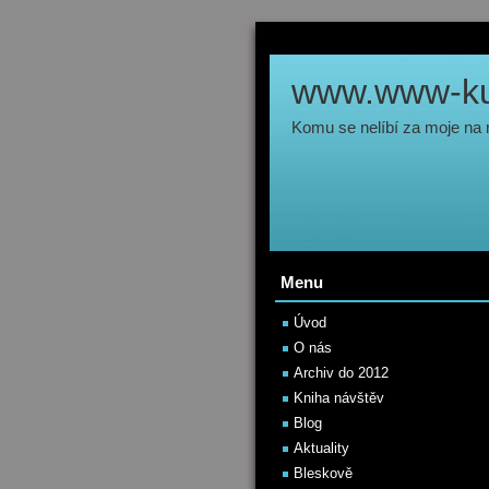
www.www-kul
Komu se nelíbí za moje na
Menu
Úvod
O nás
Archiv do 2012
Kniha návštěv
Blog
Aktuality
Bleskově