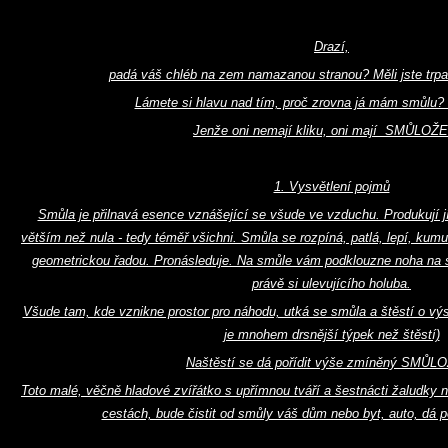
Drazí,
padá váš chléb na zem namazanou stranou? Měli jste trpas
Lámete si hlavu nad tím, proč zrovna já mám smůlu? 
Jenže oni nemají kliku, oni mají SMŮLOŽ
1. Vysvětlení pojmů
Smůla je přilnavá esence vznášející se všude ve vzduchu. Produkují jí
větším než nula - tedy téměř všichni. Smůla se rozpíná, patlá, lepí, kum
geometrickou řadou. Pronásleduje. Na smůle vám podklouzne noha na
právě si ulevujícího holuba.
Všude tam, kde vznikne prostor pro náhodu, utká se smůla a štěstí o vý
je mnohem drsnější týpek než štěstí)
Naštěstí se dá pořídit výše zmíněný SMŮL
Toto malé, věčně hladové zvířátko s upřímnou tváří a šestnácti žaludky n
cestách, bude čistit od smůly váš dům nebo byt, auto, dá p