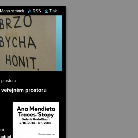
Mapa stránek
RSS
Tisk
 prostoru
 veřejném prostoru
mni
editel