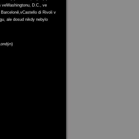
m veWashingtonu, D.C., ve
arceloně,vCastello di Rivoli v
u, ale dosud nikdy nebylo
Londýn)