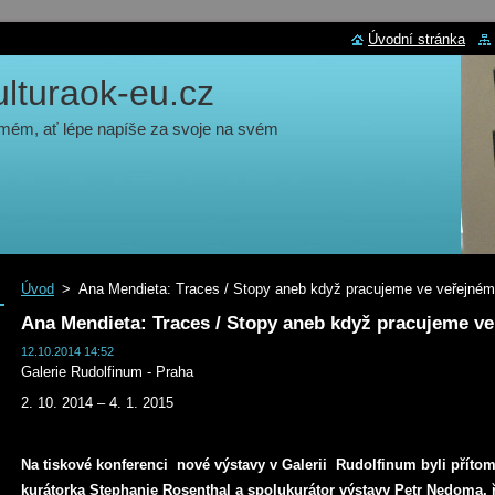
Úvodní stránka
turaok-eu.cz
 mém, ať lépe napíše za svoje na svém
Úvod
>
Ana Mendieta: Traces / Stopy aneb když pracujeme ve veřejném
Ana Mendieta: Traces / Stopy aneb když pracujeme ve
12.10.2014 14:52
Galerie Rudolfinum - Praha
2. 10. 2014 – 4. 1. 2015
Na tiskové konferenci nové výstavy v Galerii Rudolfinum byli příto
kurátorka Stephanie Rosenthal a spolukurátor výstavy Petr Nedoma, ř