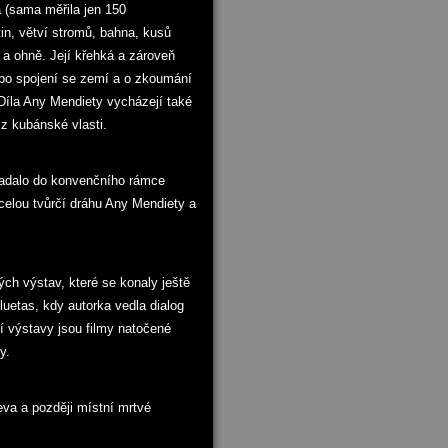
a (sama měřila jen 150
tin, větví stromů, bahna, kusů
u a ohně. Její křehká a zároveň
e po spojení se zemí a o zkoumání
Díla Any Mendiety vycházejí také
 z kubánské vlasti.
apadalo do konvenčního rámce
celou tvůrčí dráhu Any Mendiety a
h výstav, které se konaly ještě
luetas, kdy autorka vedla dialog
tí výstavy jsou filmy natočené
y.
eva a později místní mrtvé