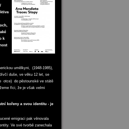
/
ktiva
soch,
také
p k
nost
erickou umělkyni, (1948-1985),
ívčí duše, ve věku 12 let, se
ace otce) do pěstounské ve státě
ůžeme říci, že je však velmi
tní kořeny a svou identitu - je
nucené emigraci pak věnovala
entity. Ve své tvorbě zanechala