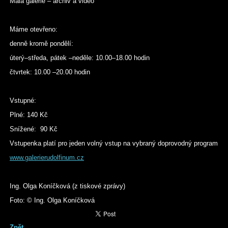
Malá galerie – archiv a video
Máme otevřeno:
denně kromě pondělí:
úterý–středa, pátek –neděle: 10.00–18.00 hodin
čtvrtek: 10.00 –20.00 hodin
Vstupné:
Plné: 140 Kč
Snížené: 90 Kč
Vstupenka platí pro jeden volný vstup na vybraný doprovodný program
www.galerierudolfinum.cz
Ing. Olga Koníčková (z tiskové zprávy)
Foto: © Ing. Olga Koníčková
Zpět