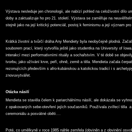
Výstava nesleduje jen chronologii, ale nabízí pohled na celoživotní dílo u
doby a zaktualizuje ho pro 21. století. Výstava se zaměřuje na neuvěřite
stejně jako na její kritický potenciál, postoj k feminismu a její význam pro 
Krátká životní a tvůrčí dráha Any Mendiety byla neobyčejně plodná. Zač
souborem prací, který vytvořila ještě jako studentka na University of Iow
interakcí mezi performativními rituály a sochařstvím. V té době se objevily
tvorbu, jako užívání krve, peří, ohně, země a těla. Mendieta začala čerpat
rezonujících především s afro-kubánskou a katolickou tradicí i s archetyp
znovuvytvářet.
Otázka násilí
Mendieta se stavěla čelem k pariarchálnímu násilí, ale dokázala se vyhn
z opakovaných sebe-otevření jejích současníků. Používala zvířecí těla a
ceremoniálu a posvátné oběti….
Poté, co umělkyně v roce 1985 náhle zemřela (obviněn a z obvinění osvoboz