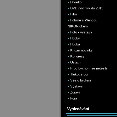
Divadlo
DVD novinky do 2013
Film
Fotíme s Wencou
NIKONíčkem
Foto - výstavy
Hobby
Hudba
Knižní novinky
Kongresy
Ostatní
Proč bychom se netěšili
Tlukot srdcí
Vše o bydlení
Výstavy
Zdraví
Fóra
Vyhledávání