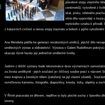
působivé stopy vlastního těl
centimetrů), vytvořené z kvě
skal, písku, střelného prach
silná díla vypovídají o touz
mýtického vztahu k přírodě. 
z katarzních cvičení a nesou stopy traumatu a bolesti z jejího vykořenění
Ana Mendieta patřila ke generaci novátorských umělců, jejichž dílo nez
uměleckých výstav a sběratelství. Výstava v Galerii Rudolfinum pokrývá 
ukazuje různé fazety její jedinečné umělecké tvorby.
Jedním z těžišť výstavy bude rekonstrukce dvou významných samostatnýc
za života umělkyně - jejich součástí je i klíčový soubor prací s názvem Si
mezi krajinou a ženským tělem (založený na její vlastní siluetě).. Součás
osmičkovou kamerou, fotografie, diapozitivy, kresby, tisky, objekty a soch
V Římě pracovala se dřevem, nejdříve to byly ploché sochy z lipového dř
stromy.