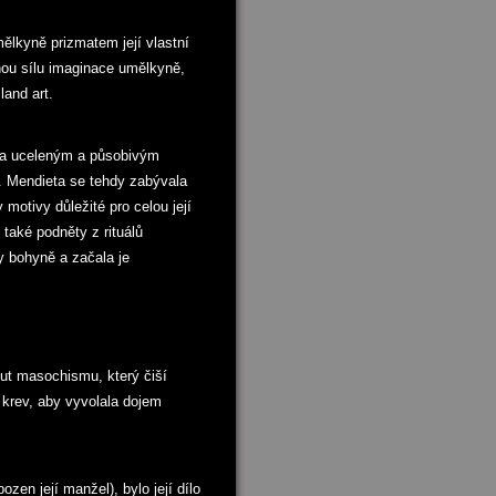
mělkyně prizmatem její vlastní
lnou sílu imaginace umělkyně,
land art.
ala uceleným a působivým
a. Mendieta se tehdy zabývala
 motivy důležité pro celou její
 také podněty z rituálů
y bohyně a začala je
out masochismu, který čiší
 krev, aby vyvolala dojem
en její manžel), bylo její dílo