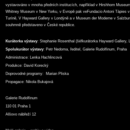
vystavováno v mnoha předních institucích, například v Hirshhorn Museu
Whitney Museum v New Yorku, v Evropě pak veFundacio Antoni Tàpies v B
Turíně, V Hayward Gallery v Londýně a v Museum der Moderne v Salzburg
souhrnně představeno v České republice.
Kurátorka výstavy
: Stephanie Rosenthal (šéfkurátorka Hayward Gallery, 
Spolukurátor výstavy
: Petr Nedoma, ředitel, Galerie Rudolfinum, Praha
Administrace: Lenka Hachlincová
Produkce: David Korecký
Doprovodné programy: Marian Pliska
Propagace: Nikola Bukajová
Galerie Rudolfinum
110 01 Praha 1
Alšovo nábřeží 12