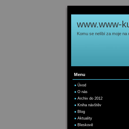
www.www-kul
Komu se nelíbí za moje na
Menu
Úvod
O nás
Archiv do 2012
Kniha návštěv
Blog
Aktuality
Bleskově