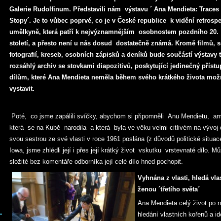
Galerie Rudolfinum. Představili nám výstavu ´ Ana Mendieta: Traces 
Stopy´. Je to vůbec poprvé, co je v České republice k vidění retrospe
umělkyně, která patří k nejvýznamnějším osobnostem pozdního 20.
století, a přesto není u nás dosud dostatečně známá. Kromě filmů, 
fotografií, kreseb, osobních zápisků a deníků bude součástí výstavy 
rozsáhlý archiv se stovkami diapozitivů, poskytující jedinečný přístu
dílům, které Ana Mendieta neměla během svého krátkého života mož
vystavit.
Poté, co jsme zapálili svíčky, abychom si připomněli Anu Mendietu, am
která se na Kubě narodila a která byla ve věku velmi citlivém na vývoj d
svou sestrou ze své vlasti v roce 1961 poslána (z důvodů politické situ
Iowa, jsme zhlédli její i přes její krátký život vskutku vrstevnaté dílo. M
složité bez komentáře odborníka její celé dílo hned pochopit.
Vyhnána z vlasti, hledá vlas
ženou ´třetího světa´
Ana Mendieta celý život po 
hledání vlastních kořenů a id