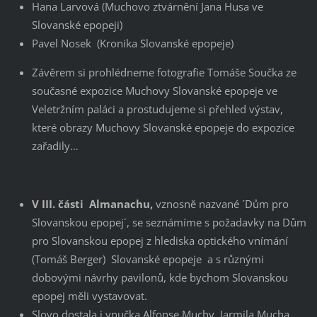
Hana Larvová (Muchovo ztvárnění Jana Husa ve
Slovanské epopeji)
Pavel Nosek (Kronika Slovanské epopeje)
Závěrem si prohlédneme fotografie Tomáše Součka ze
současné expozice Muchovy Slovanské epopeje ve
Veletržním paláci a prostudujeme si přehled výstav,
které obrazy Muchovy Slovanské epopeje do expozice
zařadily…
V III. části Almanachu,
vznosně nazvané ´Dům pro
Slovanskou epopej´, se seznámíme s požadavky na Dům
pro Slovanskou epopej z hlediska optického vnímání
(Tomáš Berger) Slovanské epopeje a s různými
dobovými návrhy pavilonů, kde bychom Slovanskou
epopej měli vystavovat.
Slovo dostala i vnučka Alfonse Muchy, Jarmila Mucha