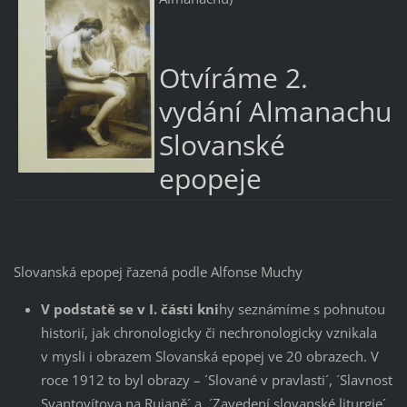
Otvíráme 2.
vydání Almanachu
Slovanské
epopeje
Slovanská epopej řazená podle Alfonse Muchy
V podstatě se v I. části kni
hy seznámíme s pohnutou
historií, jak chronologicky či nechronologicky vznikala
v mysli i obrazem Slovanská epopej ve 20 obrazech. V
roce 1912 to byl obrazy – ´Slované v pravlasti´, ´Slavnost
Svantovítova na Rujaně´ a ´Zavedení slovanské liturgie´.