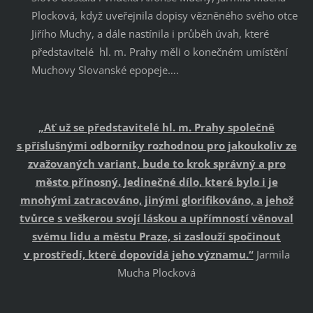
Plocková, když uveřejnila dopisy vězněného svého otce
Jiřího Muchy, a dále nastínila i průběh úvah, které
představitelé hl. m. Prahy měli o konečném umístění
Muchovy Slovanské epopeje….
„Ať už se představitelé hl. m. Prahy společně
s příslušnými odborníky rozhodnou pro jakoukoliv ze
zvažovaných variant, bude to krok správný a pro
město přínosný. Jedinečné dílo, které bylo i je
mnohými zatracováno, jinými glorifikováno, a jehož
tvůrce s veškerou svojí láskou a upřímností věnoval
svému lidu a městu Praze, si zaslouží spočinout
v prostředí, které dopovídá jeho významu.“
Jarmila
Mucha Plocková