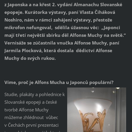
z Japonska a na křest 2. vydání Almanachu Slovanské
epopeje. Kurátorka
výstavy, paní Vlasta Čiháková
Noshiro, nám v rámci zahájení výstavy, přestože
mikrofon nefungoval, sdělila úžasnou věc: „Japonci
mají třetí největší sbírku děl Alfonse Muchy na světě.“
Vernisáže se zúčastnila vnučka Alfonse Muchy, paní
Jarmila Plocková, která dostala dědictví Alfonse
Muchy do svých rukou.
Víme, proč je Alfons Mucha u Japonců populární?
Studie, plakáty a pohlednice k
Slovanské epopeji a české
tvorbě Alfonse Muchy
můžeme zhlédnout vůbec
v Čechách první prezentaci