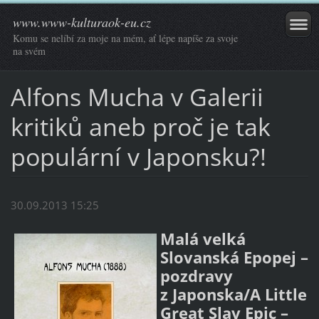
www.www-kulturaok-eu.cz
Komu se nelíbí za moje na mém, ať lépe napíše za svoje
na svém
Alfons Mucha v Galerii
kritiků aneb proč je tak
populární v Japonsku?!
30.09.2013 15:25
Malá velká
Slovanská Epopej –
pozdravy
z Japonska/A Little
Great Slav Epic –