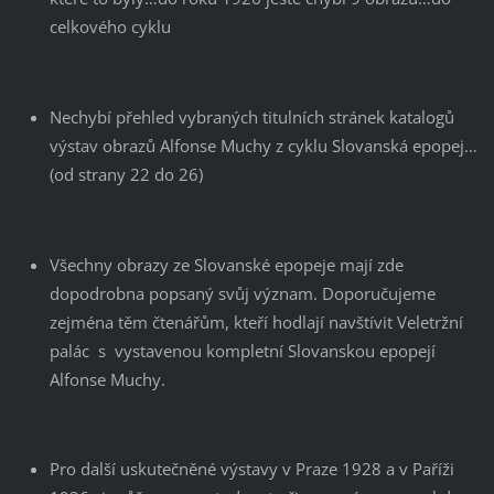
celkového cyklu
Nechybí přehled vybraných titulních stránek katalogů
výstav obrazů Alfonse Muchy z cyklu Slovanská epopej…
(od strany 22 do 26)
Všechny obrazy ze Slovanské epopeje mají zde
dopodrobna popsaný svůj význam. Doporučujeme
zejména těm čtenářům, kteří hodlají navštívit Veletržní
palác s vystavenou kompletní Slovanskou epopejí
Alfonse Muchy.
Pro další uskutečněné výstavy v Praze 1928 a v Paříži