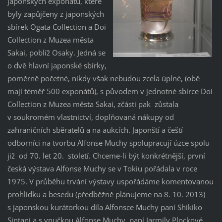
japonských exponátů, které
byly zapůjčeny z japonských
sbírek Ogata Collection a Doi
Collection z Muzea města
Sakai, poblíž Osaky. Jedná se
o dvě hlavní japonské sbírky,
poměrně početné, nikdy však nebudou zcela úplné, (obě
mají téměř 500 exponátů), s původem v jednotné sbírce Doi
Collection z Muzea města Sakai, zčásti pak zůstala
v soukromém vlastnictví, doplňovaná nákupy od
zahraničních sběratelů a na aukcích. Japonští a čeští
odborníci na tvorbu Alfonse Muchy spolupracují úzce spolu
již od 70. let 20. století. Chceme-li být konkrétnější, první
česká výstava Alfonse Muchy se v Tokiu pořádala v roce
1975. V průběhu trvání výstavy uspořádáme komentovanou
prohlídku a besedu (předběžně plánujeme na 8. 10. 2013)
s japonskou kurátorkou díla Alfonsce Muchy paní Shikiko
Sintani a s vnučkou Alfonse Muchy, paní Jarmily Plockové,