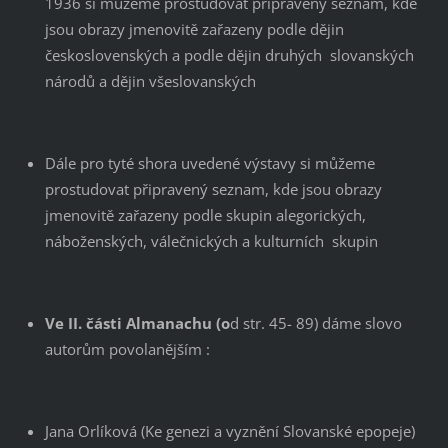
1936 si můžeme prostudovat připravený seznam, kde
jsou obrazy jmenovitě zařazeny podle dějin
československých a podle dějin druhých slovanských
národů a dějin všeslovanských
Dále pro tyté shora uvedené výstavy si můžeme
prostudovat připravený seznam, kde jsou obrazy
jmenovitě zařazeny podle skupin alegorických,
náboženských, válečnických a kulturních skupin
Ve II. části Almanachu (o
d str. 45- 89) dáme slovo
autorům povolanějším :
Jana Orlíková (Ke genezi a vyznění Slovanské epopeje)