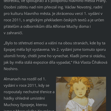
teoretiků, ve spolupráci a s podporou hlavního města Prahy.
Osobní záštitu nad ním převzal ing. Václav Novotný, radní
pro kulturu hlavního města. Je zkrácenou verzí 1. vydání v
roce 2011, s anglickým překladem českých textů a je určen
přátelům a odborníkům díla Alfonse Muchy doma i
v zahraničí.
„Bylo to střetnutí emocí a vášní na obou stranách, kde by ta
Epopej měla být vystavena. Ve 2. vydání jsme tomuto sporu
ulomili hroty, chtěli jsme ho vynechat. Kladli jsme si otázku,
jak by měla stálá expozice díla vypadat,“ říká Vlasta Čiháková
Noshiro.
Almanach na rozdíl od 1.
vydání v roce 2011, kdy se
rozpoutaly nechutné třenice a
hádky ohledně umístění
Muchovy Epopeje, kterou
jsme z Moravského Krumlova