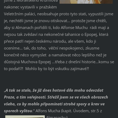
nakonec vystavili v pražském
Veletržním paláci, neobsahuje proto tyto stati, vypustili jsme
je, nechtěli jsme je znovu otiskovat… protože jsme chtěli,
aby si Almanach pořídili ti, kdo Alfonse Muchu rádi mají a
nejsou tak zvědaví na nekonečné tahanice o Epopej, která
přece patří nejen českému národu, ale všem, kdo ji
oceníme… tak, do toho, věční nespokojenci, zkusme
konečně něco vymyslet a namalovat něco lepšího než je
důstojná Muchova Epopej …třeba z dnešní historie…komu se
to podaří?! Mohlo by to být vskutku zajímavé?!
„
A tak se stalo, že již dnes hotové dílo mohu odevzdat
Praze, a tím veřejnosti. Střežil jsem se ve všech obrazech
všeho, co by mohlo připomínati strohé spory a krev ve
sporech vylitou
.“ Alfons Mucha (kapit. Úvodem, str.5 z
Almanachu)