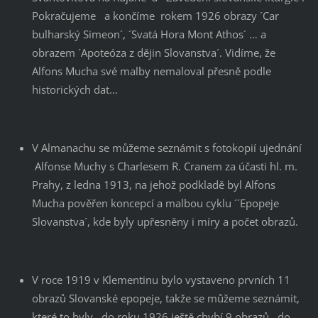
Pokračujeme a končíme rokem 1926 obrazy ´Car
bulharský Simeon´, ´Svatá Hora Mont Athos´ … a
obrazem ´Apoteóza z dějin Slovanstva´. Vidíme, že
Alfons Mucha své malby nemaloval přesně podle
historických dat…
V Almanachu se můžeme seznámit s fotokopií ujednání
Alfonse Muchy s Charlesem R. Cranem za účasti hl. m.
Prahy, z ledna 1913, na jehož podkladě byl Alfons
Mucha pověřen koncepcí a malbou cyklu ´´Epopeje
Slovanstva´, kde byly upřesněny i míry a počet obrazů.
V roce 1919 v Klementinu bylo vystaveno prvních 11
obrazů Slovanské epopeje, takže se můžeme seznámit,
které to byly…do roku 1926 ještě chybí 9 obrazů…do