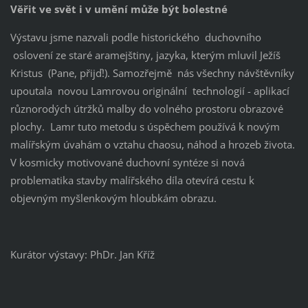
Věřit ve svět i v umění může být bolestné
Výstavu jsme nazvali podle historického duchovního
oslovení ze staré aramejštiny, jazyka, kterým mluvil Ježíš
Kristus (Pane, přijď!). Samozřejmě nás všechny návštěvníky
upoutala novou Lamrovou originální technologií - aplikací
různorodých útržků malby do volného prostoru obrazové
plochy. Lamr tuto metodu s úspěchem používá k novým
malířským úvahám o vztahu chaosu, náhod a hrozeb života.
V kosmicky motivované duchovní syntéze si nová
problematika stavby malířského díla otevírá cestu k
objevným myšlenkovým hloubkám obrazu.
Kurátor výstavy: PhDr. Jan Kříž