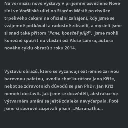
Na vernisáži nové výstavy v příjemně osvětlené Nové
síni ve Voršilské ulici na Starém Městě po chvilce
trpělivého čekání na oficiální zahájení, kdy jsme se
vzájemně potkávali a radostně zdravili, a mysleli jsme
si snad také přitom
"Pane, konečně přijď",
jsme mohli
konečně spatřit na vlastní oči Aleše Lamra, autora
nového cyklu obrazů z roku 2014.
Výstavu obrazů, které se vyzančují extrémně zářivou
barevnou paletou, uvedla choť kurátora Jana Kříže,
neboť ze zdravotních důvodů se pan PhDr. Jan Kříž
nemohl dostavit. Jak jsme se dozvěděli, abstrakce ve
výtvarném umění se ještě zdaleka nevyčerpala. Poté
jsme si sborově zazpívali píseň …Maranatha…