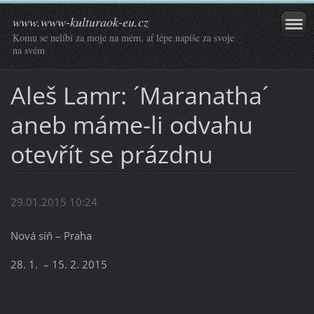
www.www-kulturaok-eu.cz
Komu se nelíbí za moje na mém, ať lépe napíše za svoje
na svém
Aleš Lamr: ´Maranatha´
aneb máme-li odvahu
otevřít se prázdnu
29.01.2015 10:24
Nová síň – Praha
28. 1. – 15. 2. 2015