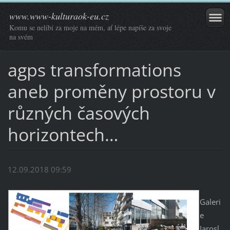
www.www-kulturaok-eu.cz
Komu se nelíbí za moje na mém, ať lépe napíše za svoje
na svém
agps transformations
aneb proměny prostoru v
různých časových
horizontech…
12.09.2018 09:59
Galeri
e
Jarosl