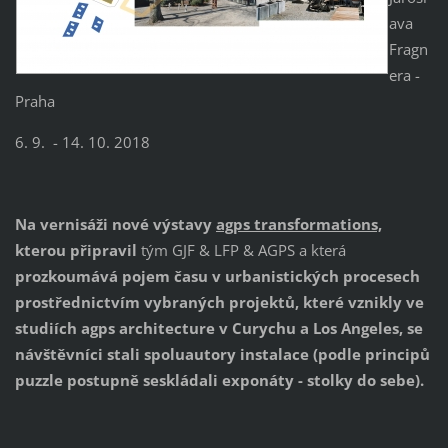
ava
Fragn
era -
Praha
6. 9. - 14. 10. 2018
Na vernisáži nové výstavy
agps transformations,
kterou připravil
tým GJF & LFP & AGPS a která
prozkoumává pojem času v urbanistických procesech
prostřednictvím vybraných projektů, které vznikly ve
studiích agps architecture v Curychu a Los Angeles, se
návštěvníci stali spoluautory instalace (podle principů
puzzle postupně seskládali exponáty - stolky do sebe).