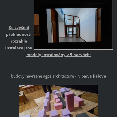
Ke zvýšení
přehlednosti
rozsáhlé
instalace jsou
modely instalovány v 5 barvách:
budovy navržené agps architecture - v barvě
fialové