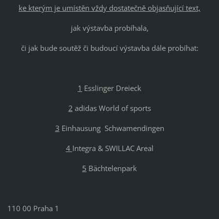
ke kterým je umístěn vždy dostatečně objasňující text,
jak výstavba probíhala,
či jak bude soutěž či budoucí výstavba dále probíhat:
1
Esslinger Dreieck
2
adidas World of sports
3
Einhausung Schwamendingen
4
Integra & SWILLAC Areal
5
Bächtelenpark
110 00 Praha 1