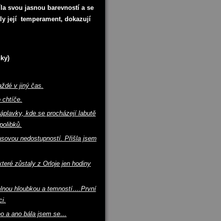
íla svou jasnou barevností a se
aly její temperament, dokazují
ky)
ždé v jiný čas.
 chtíče.
plavky, kde se procházejí labutě
polibků.
asovou nedostupností. Přišla jsem
teré zůstaly z Orloje jen hodiny
telnou hloubkou a temností….První
i.
no a ano bála jsem se…