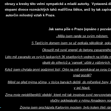
obrazy a kresby této velmi sympatické a mladé autorky. Vystavená d
stopami divoce rozmáchlých tahů malířčina štětce, aniž by tak zapír
autorčin milostný vztah k Praze.
Jak sama píše o Praze (opsáno z pozván
„
Měla jsem rande se svým městem.
S Tančícím domem jsem se už potkala několikrát, poka
Okouzlil mě svojí energií do betonu zasazeného
Léto mě zavanulo ve svých laskavých 36 stupňových vedrech na křídla ná
obuté do střevíců a ´vansek´ ušité z vášnivých 
Když jsem chytala první podzimní listí, Orloj na mě pomrkával se svou č
snad pozdě?
Měnil se před mýma očima, v tisíce barvách deště, do mlčenlivé ženy, k
v její hlavě.
Zima moje nejoblíbenější období, které mě tak inspiruje svojí nevyzpyta
vločky poklepávaly v rytmu Amadeovy noc
Zrovna jsem procházela Karlovým mostem, bylo kolem třetí rá