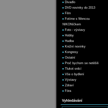
Divadlo
DVD novinky do 2013
Film
Fotíme s Wencou
NIKONíčkem
Foto - výstavy
Hobby
Hudba
Knižní novinky
Kongresy
Ostatní
Proč bychom se netěšili
Tlukot srdcí
Vše o bydlení
Výstavy
Zdraví
Fóra
Vyhledávání