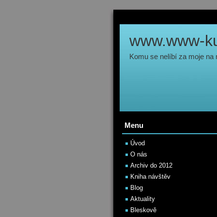
www.www-kul
Komu se nelíbí za moje na
Menu
Úvod
O nás
Archiv do 2012
Kniha návštěv
Blog
Aktuality
Bleskově