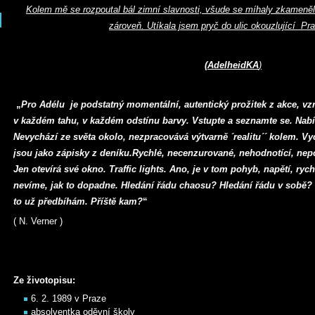
Kolem mě se rozpoutal bál zimní slavnosti, všude se míhaly zkamenělé 
zároveň. Utíkala jsem pryč do ulic okouzlující Pr
(AdelheidKA
)
„
Pro Adélu je podstatný momentální, autentický prožitek z akce, vz
v každém tahu, v každém odstínu barvy. Vstupte a seznamte se. Nab
Nevychází ze světa okolo, nezpracovává výtvarně ´realitu´´ kolem. V
jsou jako zápisky z deníku.Rychlé, necenzurované, nehodnotící, ne
Jen otevírá své okno. Traffic lights. Ano, je v tom pohyb, napětí, r
nevíme, jak to dopadne. Hledání řádu chaosu? Hledání řádu v sobě? 
to už předbíhám. Příště kam?
“
( N. Verner )
Ze životopisu:
6. 2. 1989 v Praze
absolventka oděvní školy