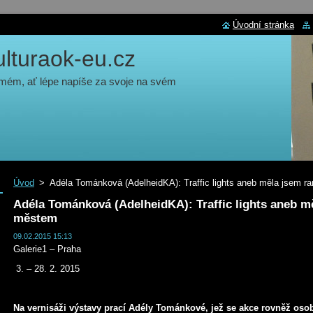
Úvodní stránka
turaok-eu.cz
 mém, ať lépe napíše za svoje na svém
Úvod
>
Adéla Tománková (AdelheidKA): Traffic lights aneb měla jsem 
Adéla Tománková (AdelheidKA): Traffic lights aneb m
městem
09.02.2015 15:13
Galerie1 – Praha
3. – 28. 2. 2015
Na vernisáži výstavy prací Adély Tománkové, jež se akce rovněž osob