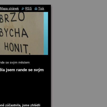
Mapa stránek
RSS
Tisk
rande se svým městem
ěla jsem rande se svým
ně zúčastnila, jsme zhlédli