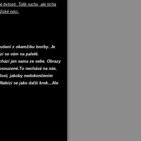
bytosti. Tolik ruchu, ale ticha
ažské noci.
rušení z okamžiku tvorby. Je
ízí se vám na paletě.
ychází jen sama ze sebe. Obrazy
posouzené.To nechává na nás.
ychlost, jakoby nedokončením
Nabízí se jako další krok…Ale