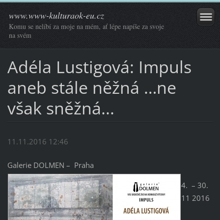
www.www-kulturaok-eu.cz
Komu se nelíbí za moje na mém, ať lépe napíše za svoje
na svém
Adéla Lustigová: Impuls
aneb stále něžná …ne
však sněžná...
11.11.2016 12:46
Galerie DOLMEN – Praha
4. – 30.
11 2016