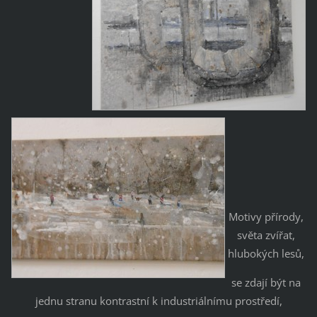
Motivy přírody,
světa zvířat,
hlubokých lesů,
se zdají být na
jednu stranu kontrastní k industriálnímu prostředí,