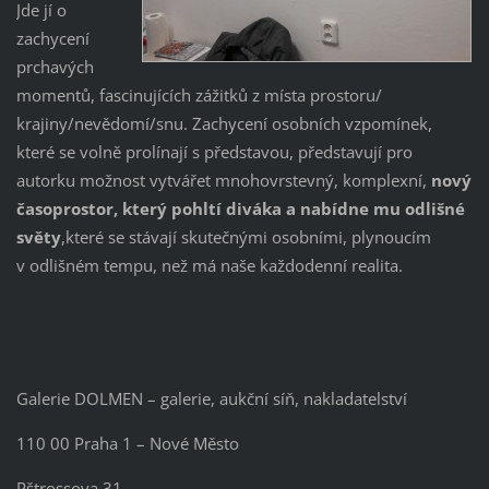
Jde jí o
zachycení
prchavých
momentů, fascinujících zážitků z místa prostoru/
krajiny/nevědomí/snu. Zachycení osobních vzpomínek,
které se volně prolínají s představou, představují pro
autorku možnost vytvářet mnohovrstevný, komplexní,
nový
časoprostor, který pohltí diváka a nabídne mu odlišné
světy
,které se stávají skutečnými osobními, plynoucím
v odlišném tempu, než má naše každodenní realita.
Galerie DOLMEN – galerie, aukční síň, nakladatelství
110 00 Praha 1 – Nové Město
Pštrossova 31