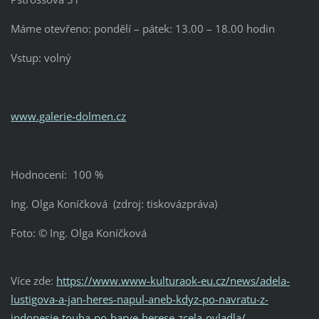
Máme otevřeno: pondělí – pátek: 13.00 – 18.00 hodin
Vstup: volný
www.galerie-dolmen.cz
Hodnocení: 100 %
Ing. Olga Koníčková (zdroj: tiskovázpráva)
Foto: © Ing. Olga Koníčková
Více zde:
https://www.www-kulturaok-eu.cz/news/adela-
lustigova-a-jan-heres-napul-aneb-kdyz-po-navratu-z-
indonesie-touha-po-barve-herese-zcela-ovladla/