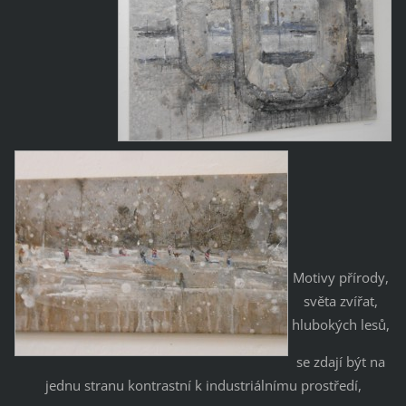
Motivy přírody,
světa zvířat,
hlubokých lesů,
se zdají být na
jednu stranu kontrastní k industriálnímu prostředí,