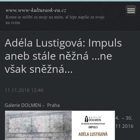
www.www-kulturaok-eu.cz
Komu se nelíbí za moje na mém, ať lépe napíše za svoje
na svém
Adéla Lustigová: Impuls
aneb stále něžná …ne
však sněžná...
11.11.2016 12:46
Galerie DOLMEN – Praha
4. – 30.
11 2016