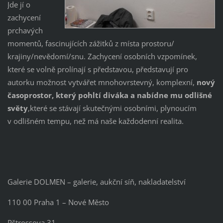
Jde jí o
zachycení
prchavých
momentů, fascinujících zážitků z místa prostoru/
krajiny/nevědomí/snu. Zachycení osobních vzpomínek,
které se volně prolínají s představou, představují pro
autorku možnost vytvářet mnohovrstevný, komplexní,
nový
časoprostor, který pohltí diváka a nabídne mu odlišné
světy
,které se stávají skutečnými osobními, plynoucím
v odlišném tempu, než má naše každodenní realita.
Galerie DOLMEN – galerie, aukční síň, nakladatelství
110 00 Praha 1 – Nové Město
Pštrossova 31