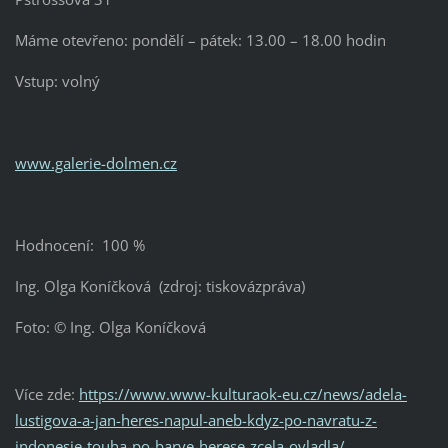
Máme otevřeno: pondělí – pátek: 13.00 – 18.00 hodin
Vstup: volný
www.galerie-dolmen.cz
Hodnocení: 100 %
Ing. Olga Koníčková (zdroj: tiskovázpráva)
Foto: © Ing. Olga Koníčková
Více zde:
https://www.www-kulturaok-eu.cz/news/adela-
lustigova-a-jan-heres-napul-aneb-kdyz-po-navratu-z-
indonesie-touha-po-barve-herese-zcela-ovladla/