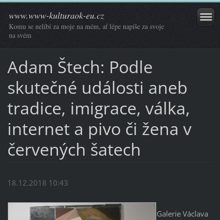
www.www-kulturaok-eu.cz
Komu se nelíbí za moje na mém, ať lépe napíše za svoje
na svém
Adam Štech: Podle
skutečné události aneb
tradice, imigrace, válka,
internet a pivo či žena v
červených šatech
18.12.2018 10:43
Galerie Václava