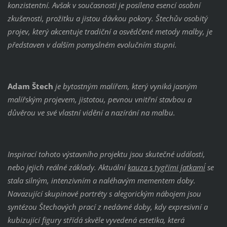
konzistentní. Avšak v současnosti je posílena esencí osobní
zkušenosti, prožitku a jistou dávkou pokory. Štechův osobitý
projev, který akcentuje tradiční a osvědčené metody malby, je
představen v dalším pomyslném evolučním stupni.
Adam Štech
je bytostným malířem, který vyniká jasným
malířským projevem, jistotou, pevnou vnitřní stavbou a
důvěrou ve své vlastní vidění a nazírání na malbu.
Inspirací tohoto výstavního projektu jsou skutečné události,
nebo jejich reálné základy. Aktuální
kauza s tygřími ´jatkami
´ se
stala silným, intenzivním a naléhavým mementem doby.
Navazující skupinové portréty s alegorickým nábojem jsou
syntézou Štechových prací z nedávné doby, kdy expresivní a
kubizující figury střídá skvěle vyvedená estetika, která