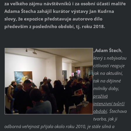
za velkého zájmu návštěvníků i za osobní účasti malíře
Adama Štecha zahájil kurátor výstavy Jan Kudrna
slovy, že expozice představuje autorovo dílo
především z posledního období, tj. roku 2018.
„
Adam Štech
,
který s nebývalou
citlivostí reaguje
jak na aktuální,
tak na dějinné
milníky doby,
prožívá
intenzivní tvůrčí
období
. Štechova
tvorba, jak ji
odborná veřejnost přijala okolo roku 2010, je stále silná a