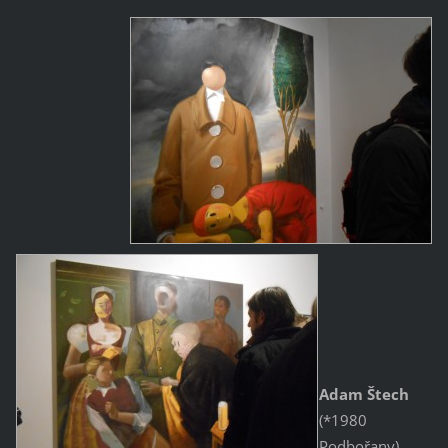
Adam Štech
(*1980
Podbořany)