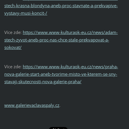
stech-krasna-blondyna-aneb-proc-stavnate-a-prekvapive-
vystavy-musi-koncit-/
Více zde:
https://www.www-kulturaok-eu.cz/news/adam-
stech-zyvot-aneb-proc-nas-chce-stale-prekvapovat-a-
sokovat/
Více zde:
https://www.www-kulturaok-eu.cz/news/praha-
nova-galerie-start-aneb-tvorime-misto-ve-kterem-se-sny-
stavaji-skutecnosti-nova-galerie-praha/
www.galerievaclavaspaly.cz
.