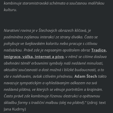
kombinuje staromistrovská schémata a současnou malířskou
kulturu.
Narativní rovina je v Štechových obrazech klíčová, je
podmíněna zvýšenou interakcí ze strany diváka. Často se
pohybuje ve švejkovském koloritu nebo pracuje s citlivou
nadsázkou. Právě zde je nepsaným apoštolem obraz
Tradice,
imigrace, válka, internet a pivo
,
v němž se cítíme doslova
obehnáni téměř erbovními symboly naší nedávné minulosti,
aktuální současnosti a dost možná i blízké budoucnosti, a to
vše v naléhavém, avšak citlivém přednesu.
Adam Štech
takto
navazuje sympatickým a vyhledávaným odkazem na svá
nedávná plátna, ve kterých se věnuje portrétům a krajinám.
Často právě zde kombinuje řízenou destrukci a opětovnou
skladbu formy s tradiční malbou (olej na plátně)
.“ (zdroj: text
Jana Kudrny)