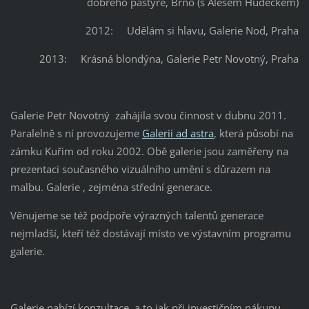
dobrého pastýře, Brno (s Alešem Hudečkem)
2012: Udělám si hlavu, Galerie Nod, Praha
2013: Krásná blondýna, Galerie Petr Novotný, Praha
Galerie Petr Novotný zahájila svou činnost v dubnu 2011.
Paralelně s ní provozujeme
Galerii ad astra
, která působí na
zámku Kuřim od roku 2002. Obě galerie jsou zaměřeny na
prezentaci současného vizuálního umění s důrazem na
malbu. Galerie , zejména střední generace.
Věnujeme se též podpoře výrazných talentů generace
nejmladší, kteří též dostávají místo ve výstavním programu
galerie.
Galerie nabízí konzultace, a to jak při investičním nákupu