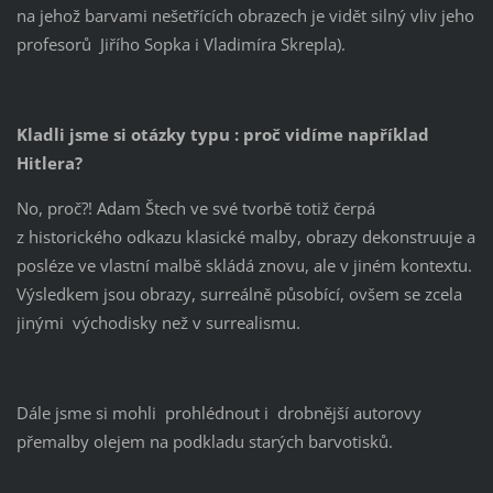
na jehož barvami nešetřících obrazech je vidět silný vliv jeho
profesorů Jiřího Sopka i Vladimíra Skrepla).
Kladli jsme si otázky typu : proč vidíme například
Hitlera?
No, proč?! Adam Štech ve své tvorbě totiž čerpá
z historického odkazu klasické malby, obrazy dekonstruuje a
posléze ve vlastní malbě skládá znovu, ale v jiném kontextu.
Výsledkem jsou obrazy, surreálně působící, ovšem se zcela
jinými východisky než v surrealismu.
Dále jsme si mohli prohlédnout i drobnější autorovy
přemalby olejem na podkladu starých barvotisků.