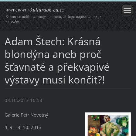
www.www-kulturaok-eu.cz
Komu se nelíbí za moje na mém, ať lépe napíše za svoje
na svém
Adam Štech: Krásná
blondýna aneb proč
šťavnaté a překvapivé
výstavy musí končit?!
03.10.2013 16:58
Galerie Petr Novotný
4. 9. - 3. 10. 2013