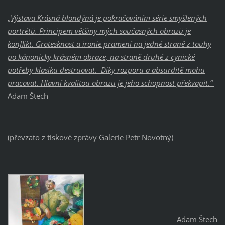
„
Výstava ´Krásná blondýna´ je pokračováním série smyšlených
portrétů. Principem většiny mých současných obrazů je
konflikt. Grotesknost a ironie pramení na jedné straně z touhy
po kánonicky krásném obraze, na straně druhé z cynické
potřeby klasiku destruovat. Díky rozporu a absurditě mohu
pracovat. Hlavní kvalitou obrazu je jeho schopnost překvapit.“
Adam Štech
(převzato z tiskové zprávy Galerie Petr Novotný)
Adam Štech