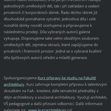
jednotlivých uměleckých děl, tak i při zakládání a vedení
privátních či korporátních sbírek. Řadu těchto sbírek již
dlouhodobě pomáháme vytvářet. Jednotlivá díla i celé
rozsáhlé sbírky rovněž oceňujeme a připravujeme k
následnému prodeji. Díla vybraných autorů galerie
vykupuje. Disponujeme také velmi obsáhlým souborem
uměleckých děl, zejména obrazů, které zapůjčujeme do
privátních i firemních prostor. Jedná se o vybraná kvalitní
díla špičkových autorů střední a mladší generace.
Spoluorganizujeme
Kurz přípravy ke studiu na Fakultě
architektury
. Kurz zahrnuje kompletní přípravu k talentovým
zkouškám na FaA - kreslení, dále tematické přednášky z
dějin architektury a současné architektury. Vyučují architekti,
VŠ pedagogové a další přizvaní odborníci. Další informace
naleznete na:
www.kurzarchitektury.cz/