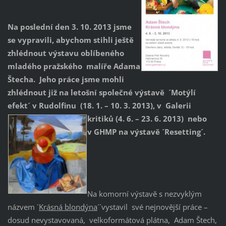
Na poslední den 3. 10. 2013 jsme
se vypravili, abychom stihli ještě
zhlédnout výstavu oblíbeného
mladého pražského malíře Adama
Štecha. Jeho práce jsme mohli
zhlédnout již na letošní společné výstavě ´Motýlí
efekt´ v Rudolfinu (18. 1. – 10. 3. 2013),
v Galerii
kritiků (4. 6. – 23. 6. 2013) nebo
v GHMP na výstavě ´Resetting´.
Na komorní výstavě s nezvyklým
názvem ´
Krásná blondýna
´´vystavil své nejnovější práce –
dosud nevystavovaná, velkoformátová plátna, Adam Štech,