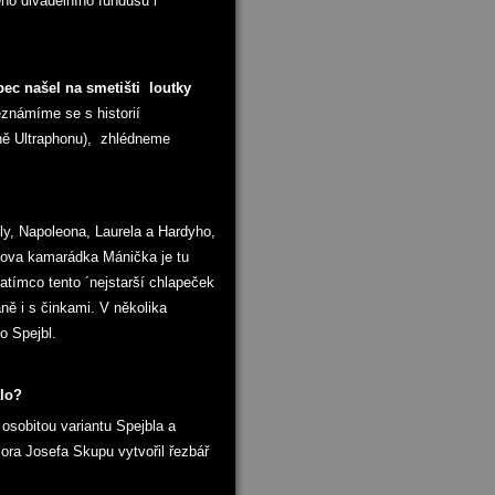
ho divadelního fundusu i
pec našel na smetišti
loutky
eznámíme se s historií
dně Ultraphonu), zhlédneme
ly, Napoleona, Laurela a Hardyho,
nkova kamarádka Mánička je tu
zatímco tento ´nejstarší chlapeček
aně i s činkami. V několika
o Spejbl.
alo?
osobitou variantu Spejbla a
ora Josefa Skupu vytvořil řezbář