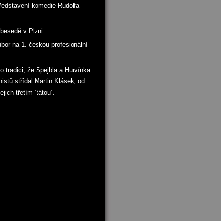
představení komedie Rudolfa
 besedě v Plzni.
bor na 1. českou profesionální
o tradici, že Spejbla a Hurvínka
istů střídal Martin Klásek, od
jich třetím ´tátou´.