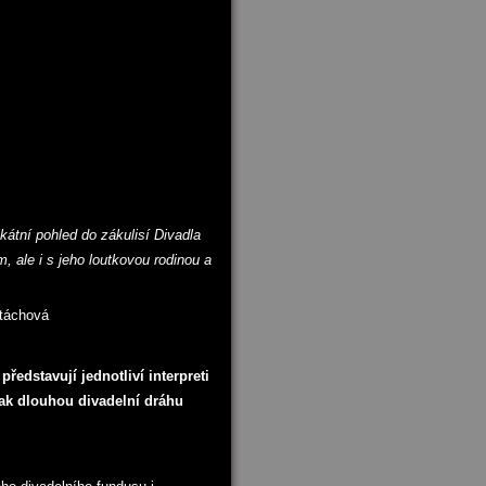
kátní pohled do zákulisí Divadla
 ale i s jeho loutkovou rodinou a
Štáchová
ředstavují jednotliví interpreti
 tak dlouhou divadelní dráhu