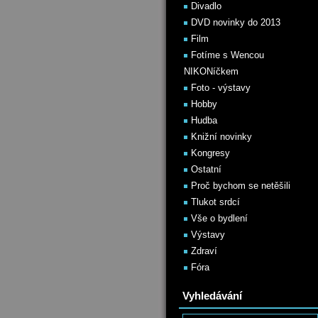
Divadlo
DVD novinky do 2013
Film
Fotíme s Wencou
NIKONíčkem
Foto - výstavy
Hobby
Hudba
Knižní novinky
Kongresy
Ostatní
Proč bychom se netěšili
Tlukot srdcí
Vše o bydlení
Výstavy
Zdraví
Fóra
Vyhledávání