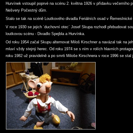
Hurvínek vstoupil poprvé na scénu 2. května 1926 v přídavku večerního 
Nešvery Počestný dům.
Stalo se tak na scéně Loutkového divadla Feriálních osad v Řemeslnické
V roce 1930 se jejich ´duchovní otec´ Josef Skupa rozhodl přebudovat sou
loutkovou scénu - Divadlo Spejbla a Hurvínka.
Od roku 1954 začal Skupu alternovat Miloš Kirschner a navázal tak na jeh
mluví vždy stejný herec. Od roku 1974 se s ním v rolích hlavních protagon
roku 1982 už pravidelně a po smrti Miloše Kirschnera v roce 1996 se stal je