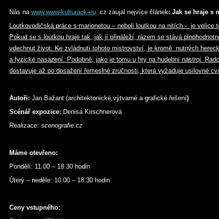
Nás na
www.www-kulturaok-eu
. cz zaujal nejvíce článek
: Jak se hraje s
Loutkovodičská práce s marionetou – neboli loutkou na nitích - je velice 
Pokud se s loutkou hraje tak, jak jí přináleží, rázem se stává plnohodnot
vdechnut život. Ke zvládnutí tohoto mistrovství, je kromě nutných hereck
a fyzické nasazení. Podobně, jako je tomu u hry na hudební nástroj. Rad
dostavuje až po dosažení řemeslné zručnosti, která vyžaduje usilovné cvi
Autoři:
Jan Bažant (architektonické,výtvarné a grafické řešení
)
Scénář expozice:
Denisa Kirschnerová
Realizace:
scenografie.cz
Máme otevřeno:
Pondělí: 11.00 – 18.30 hodin
Úterý – neděle: 10.00 – 18.30 hodin
Ceny vstupného: