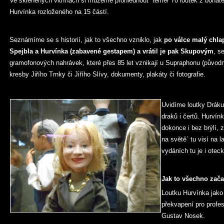
Ve skleněných vitrínách si můžeme prohlédnout téměř 70 loutek z bohaté
Hurvínka rozloženého na 15 částí.
Seznámíme se s historií, jak to všechno vzniklo, jak
po válce malý chla
Spejbla a Hurvínka (zabavené gestapem) a vrátil je pak Skupovým
, s
gramofonových nahrávek, které přes 85 let vznikají u Supraphonu (půvo
kresby Jiřího Trnky či Jiřího Slívy, dokumenty, plakáty či fotografie.
Uvidíme loutky Dráku
draků i čertů. Hurví
dokonce i bez brýlí, 
na světě´ tu visí na l
vydáních tu je i oteck
Jak to všechno zač
Loutku Hurvínka jako 
překvapení pro profes
Gustav Nosek.