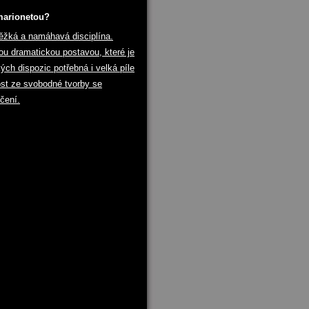
 marionetou?
těžká a namáhavá disciplína.
nou dramatickou postavou, které je
ých dispozic potřebná i velká píle
ost ze svobodné tvorby se
čení.