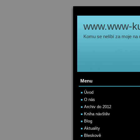
www.www-kul
Komu se nelíbí za moje na
Menu
Úvod
O nás
Archiv do 2012
Kniha návštěv
Blog
Aktuality
Bleskově