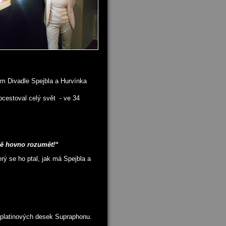
m Divadle Spejbla a Hurvínka
cestoval celý svět - ve 34
jně hovno rozumět!“
rý se ho ptal, jak má Spejbla a
5 platinových desek Supraphonu.