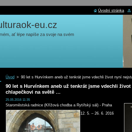
Úvodní stránka
turaok-eu.cz
 mém, ať lépe napíše za svoje na svém
Úvod
>
90 let s Hurvínkem aneb už tenkrát jsme vdechli život nyní nej
90 let s Hurvínkem aneb už tenkrát jsme vdechli život
chlapečkovi na světě …
25.05.2016 11:35
Staroměstská radnice (Křížová chodba a Rytířský sál) - Praha
12. 5. – 26. 6. 2016