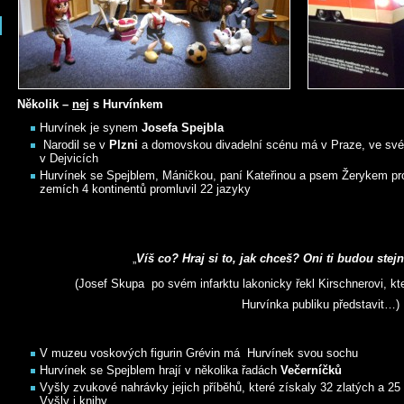
Několik –
nej
s Hurvínkem
Hurvínek je synem
Josefa Spejbla
Narodil se v
Plzni
a domovskou divadelní scénu má v Praze, ve své
v Dejvicích
Hurvínek se Spejblem, Máničkou, paní Kateřinou a psem Žerykem pro
zemích 4 kontinentů promluvil 22 jazyky
„
Víš
co? Hraj si to, jak chceš? Oni ti budou ste
(Josef Skupa po svém infarktu lakonicky řekl Kirschnerovi, kte
Hurvínka publiku představit…)
V muzeu voskových figurin Grévin má Hurvínek svou sochu
Hurvínek se Spejblem hrají v několika řadách
Večerníčků
Vyšly zvukové nahrávky jejich příběhů, které získaly 32 zlatých a 2
Vyšly i knihy…