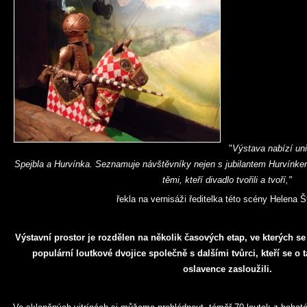
"
Výstava nabízí uni
Spejbla a Hurvínka. Seznamuje návštěvníky nejen s jubilantem Hurvínkem,
těmi, kteří divadlo tvořili a tvoří,"
řekla na vernisáži ředitelka této scény Helena 
Výstavní prostor je rozdělen na několik časových etap, ve kterých se p
populární loutkové dvojice společně s dalšími tvůrci, kteří se o
oslavence zasloužili.