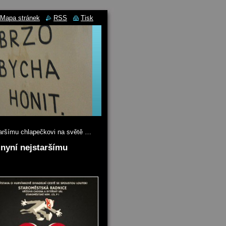
Mapa stránek
RSS
Tisk
staršímu chlapečkovi na světě …
 nyní nejstaršímu