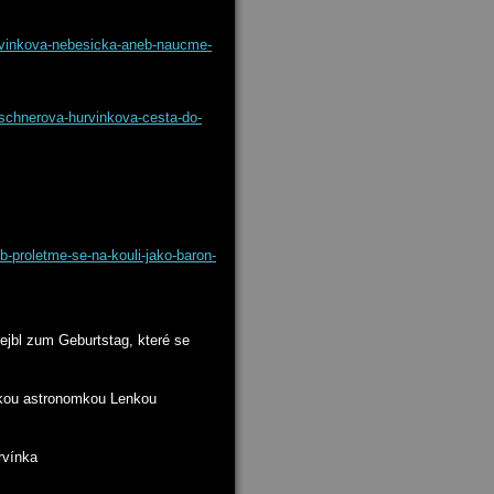
rvinkova-nebesicka-aneb-naucme-
rschnerova-hurvinkova-cesta-do-
b-proletme-se-na-kouli-jako-baron-
ejbl zum Geburtstag, které se
skou astronomkou Lenkou
rvínka