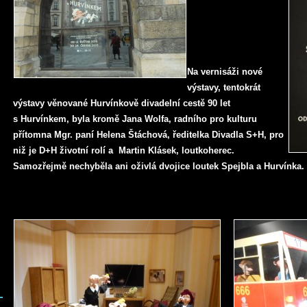
Na vernisáži nové
výstavy, tentokrát
výstavy věnované Hurvínkově divadelní cestě 90 let
s Hurvínkem, byla kromě Jana Wolfa, radního pro kulturu
přítomna Mgr. paní Helena Štáchová, ředitelka Divadla S+H, pro
niž je D+H životní rolí a Martin Klásek, loutkoherec.
Samozřejmě nechyběla ani oživlá dvojice loutek Spejbla a Hurvínka.