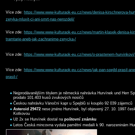
Více zde:
https://www.www-kulturaok-eu.cz/news/denisa-kirschnerova-hu
zeryka-mluvit-ci-ani-smrt-nas-nerozdeli/
Více zde:
https://www.www-kulturaok-eu.cz/news/martin-klasek-denisa-ki
tramtarie-aneb-jak-zachranime-zerycka-/
Více zde:
https://www.www-kulturaok-eu.cz/news/o-prastenem-hurvinkovi/
Více zde:
https://www.www-kulturaok-eu.cz/news/jak-pan-spejbl-prasil-ane
prasil-/
Nejprodávanějším titulem je německá nahrávka Hurvínek und Herr Sp
prodalo 101.403 kusů zvukových nosičů
Českou nahrávku Vánoční kapr u Spejblů si koupilo 92 039 zájemců
Asteroid 29472
nese jméno Hurvínek, byl objevený 27. 10. 1997 če
Kotkovou
Už 2x se Hurvínek dostal na
poštovní známku
Letos Česká mincovna vydala pamětní medaili k 90. narozeninám Hu