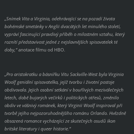
„Snímek Vita a Virginia, odehrávající se na pozadí života
bohémské smetánky v Anglii dvacátých let minulého století,
vypráví fascinující pravdivý příběh o milostném vztahu, který
roznítí představivost jedné z nejslavnějších spisovatelek té
doby,“
anotace filmu od HBO.
„Pro aristokratku a básnířku Vitu Sackville-West byla Virginia
Woolf geniální spisovatelka, jejíž tvorbu i životní postoje
obdivovala. Jejich osobní setkání v bouřlivých meziválečných
letech, době bujarých večírků i politických otřesů, změnilo
obdiv ve vášnivý románek, který Virginii Woolf inspiroval při
tvorbě jejího nejpozoruhodnějšího románu Orlando. Hvězdně
obsazená romance vycházející ze skutečných osudů ikon
britské literatury i queer historie.“