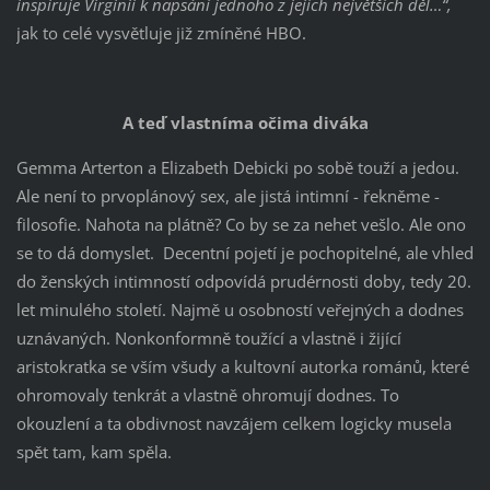
inspiruje Virginii k napsání jednoho z jejích největších děl…“,
jak to celé vysvětluje již zmíněné HBO.
A teď vlastníma očima diváka
Gemma Arterton a Elizabeth Debicki po sobě touží a jedou.
Ale není to prvoplánový sex, ale jistá intimní - řekněme -
filosofie. Nahota na plátně? Co by se za nehet vešlo. Ale ono
se to dá domyslet. Decentní pojetí je pochopitelné, ale vhled
do ženských intimností odpovídá prudérnosti doby, tedy 20.
let minulého století. Najmě u osobností veřejných a dodnes
uznávaných. Nonkonformně toužící a vlastně i žijící
aristokratka se vším všudy a kultovní autorka románů, které
ohromovaly tenkrát a vlastně ohromují dodnes. To
okouzlení a ta obdivnost navzájem celkem logicky musela
spět tam, kam spěla.