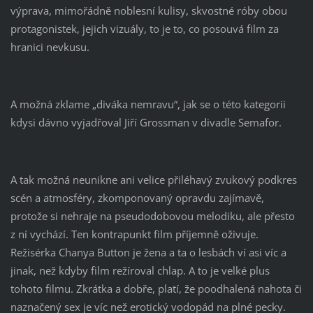
výprava, mimořádně noblesní kulisy, skvostné róby obou
protagonistek, jejich vizuály, to je to, co posouvá film za
hranici nevkusu.
A možná zklame „diváka nemravu“, jak se o této kategorii
kdysi dávno vyjadřoval Jiří Grossman v divadle Semafor.
A tak možná neunikne ani velice přiléhavý zvukový podkres
scén a atmosféry, zkomponovaný opravdu zajímavě,
protože si nehraje na pseudodobovou melodiku, ale přesto
z ní vychází. Ten kontrapunkt film příjemně oživuje.
Režisérka Chanya Button je žena a ta o lesbách ví asi víc a
jinak, než kdyby film režíroval chlap. A to je velké plus
tohoto filmu. Zkrátka a dobře, platí, že poodhalená nahota či
naznačený sex je víc než erotický vodopád na plné pecky.