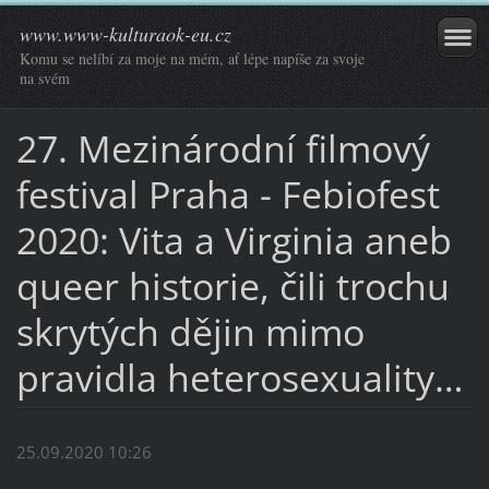
www.www-kulturaok-eu.cz
Komu se nelíbí za moje na mém, ať lépe napíše za svoje
na svém
27. Mezinárodní filmový
festival Praha - Febiofest
2020: Vita a Virginia aneb
queer historie, čili trochu
skrytých dějin mimo
pravidla heterosexuality…
25.09.2020 10:26