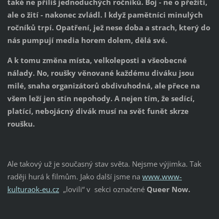
také ne příliš jednoduchých ročníků. Boj - ne o přežití,
ale o žití - nakonec zvládl. I když pamětníci minulých
ročníků trpí. Opatření, jež nese doba a strach, který do
nás pumpují media horem dolem, dělá své.
A k tomu změna místa, velkoleposti a všeobecné
nálady. No, roušky věnované každému diváku jsou
milé, snaha organizátorů obdivuhodná, ale přece na
všem leží jen stín nepohody. A nejen tím, že sedící,
platící, nebojácný divák musí na svět funět skrze
roušku.
Ale takový už je současný stav světa. Nejsme výjimka. Tak
raději hurá k filmům. Jako další jsme na
www.www-
kulturaok-eu.cz
„lovili“ v sekci označené
Queer Now.