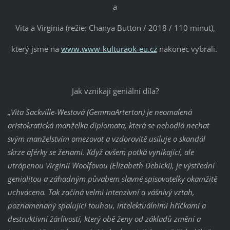
a
Vita a Virginia (režie: Chanya Button / 2018 / 110 minut),
který jsme na
www.www-kulturaok-eu.cz
nakonec vybrali.
Jak vznikají geniální díla?
„Vita Sackville-Westová (GemmaArterton) je neomalená
aristokratická manželka diplomata, která se nehodlá nechat
svým manželstvím omezovat a vzdorovitě usiluje o skandál
skrze aférky se ženami. Když ovšem potká vynikající, ale
utrápenou Virginii Woolfovou (Elizabeth Debicki), je výstřední
genialitou a záhadným půvabem slavné spisovatelky okamžitě
uchvácena. Tak začíná velmi intenzivní a vášnivý vztah,
poznamenaný spalující touhou, intelektuálními hříčkami a
destruktivní žárlivostí, který obě ženy od základů změní a