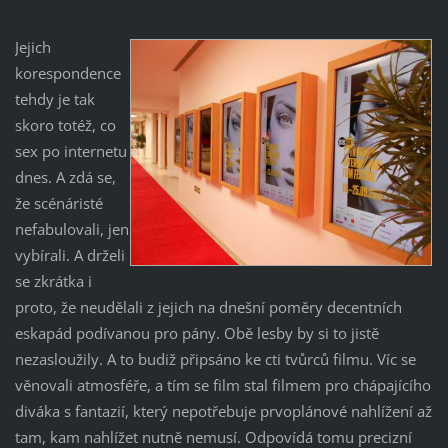
Jejich
korespondence
tehdy je tak
skoro totéž, co
sex po internetu
dnes. A zdá se,
že scénáristé
nefabulovali, jen
vybírali. A drželi
se zkrátka i
proto, že neudělali z jejich na dnešní poměry decentních
eskapád podívanou pro pány. Obě lesby by si to jistě
nezasloužily. A to budiž připsáno ke cti tvůrců filmu. Víc se
věnovali atmosféře, a tím se film stal filmem pro chápajícího
diváka s fantazií, který nepotřebuje prvoplánové nahlížení až
tam, kam nahlížet nutně nemusí. Odpovídá tomu precizní