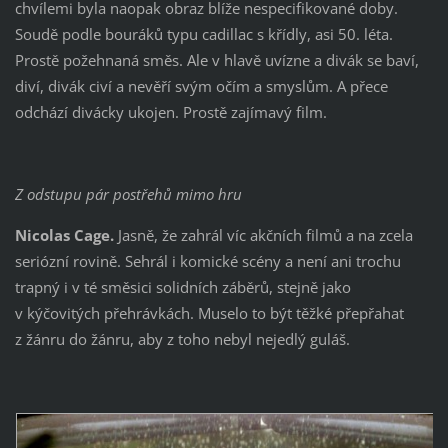
chvílemi byla naopak obraz blíže nespecifikované doby.
Soudě podle bouráků typu cadillac s křídly, asi 50. léta.
Prostě požehnaná směs. Ale v hlavě uvízne a divák se baví,
diví, divák civí a nevěří svým očím a smyslům. A přece
odchází divácky ukojen. Prostě zajímavý film.
Z odstupu pár postřehů mimo hru
Nicolas Cage.
Jasně, že zahrál víc akčních filmů a na zcela
seriózní rovině. Sehrál i komické scény a není ani trochu
trapný i v té směsici solidních záběrů, stejně jako
v kýčovitých přehrávkách. Muselo to být těžké přepřahat
z žánru do žánru, aby z toho nebyl nejedlý guláš.