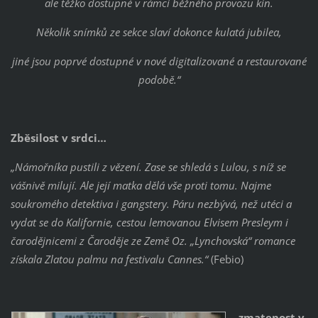
ale těžko dostupné v rámci běžného provozu kin.
Několik snímků ze sekce slaví dokonce kulatá jubilea,
jiné jsou poprvé dostupné v nové digitalizované a restaurované
podobě.“
Zběsilost v srdci…
„Námořníka pustili z vězení. Zase se shledá s Lulou, s níž se
vášnivě milují. Ale její matka dělá vše proti tomu. Najme
soukromého detektiva i gangstery. Páru nezbývá, než utéci a
vydat se do Kalifornie, cestou lemovanou Elvisem Presleym i
čarodějnicemi z Čaroděje ze Země Oz. „Lynchovská“ romance
získala Zlatou palmu na festivalu Cannes.“
(Febio)
… zmatenost v