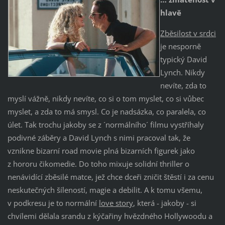
hlavě
Zběsilost v srdci
je nesporně
typický David
Lynch. Nikdy
nevíte, zda to
myslí vážně, nikdy nevíte, co si o tom myslet, co si vůbec
myslet, a zda to má smysl. Co je nadsázka, co paralela, co
úlet. Tak trochu jakoby se z ´normálního´ filmu vystříhaly
podivné záběry a David Lynch s nimi pracoval tak, že
vznikne bizarní road movie plná bizarních figurek jako
z hororu čikomedie. Do toho mixuje solidní thriller o
nenávidící zběsilé matce, jež chce dceři zničit štěstí i za cenu
neskutečných šíleností, magie a debilit. A k tomu všemu,
v podkresu je to normální
love story
, která - jakoby - si
chvílemi dělala srandu z kýčařiny hvězdného Hollywoodu a