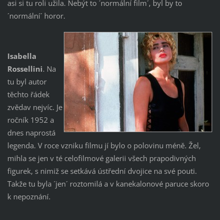
asi si tu roli užila. Nebýt to ´normální film´, byl by to
´normální´ horor.
Isabella
Rossellini
. Na
tu byl autor
těchto řádek
zvědav nejvíc. Je
ročník 1952 a
dnes naprostá
legenda. V roce vzniku filmu jí bylo o polovinu méně. Žel,
mihla se jen v té celofilmové galerii všech prapodivných
figurek, s nimiž se setkává ústřední dvojice na své pouti.
Takže tu byla ´jen´ roztomilá a v kanekalonové paruce skoro
k nepoznání.