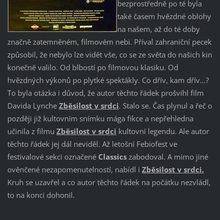
bezprostředně po té byla
také časem hvězdné oblohy
na našem, až do té doby
značně zatemněném, filmovém nebi. Příval zahraniční pecek
způsobil, že nebylo lze vidět vše, co se ze světa do našich kin
konečně valilo. Od blbostí po filmovou klasiku. Od
hvězdných výkonů po plytké spektákly. Co dřív, kam dřív…?
To byla otázka i důvod, že autor těchto řádek prošvihl film
Davida Lynche
Zběsilost v srdci
. Stalo se. Čas plynul a řeč o
později již kultovním snímku mága fikce a nepřehledna
učinila z filmu
Zběsilost v srdci
kultovní legendu. Ale autor
těchto řádek jej dál neviděl. Až letošní Febiofest ve
festivalové sekci označené
Classics
zabodoval. A mimo jiné
ověnčené nezapomenutelností, nabídl i
Zběsilost v srdci.
Kruh se uzavřel a co autor těchto řádek na počátku nezvládl,
to na konci dohonil.