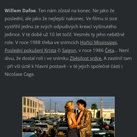
Willem Dafoe
. Ten nám zůstal na konec. Ne jako že
poslední, ale jako že nejlepší nakonec. Ve filmu si sice
vystřihl jednu ze svých odpudivých kreací vyšinutého
jedince. V té době už 10 let točil. Vesměs ty jeho neběžné
role. V roce 1988 třeba ve snímcích
Hořící Mississippi
,
Poslední pokušení Krista
či
Saigon,
v roce 1986
Četa
… Není
divu, že dostal roli i ve snímku
Zběsilost srdce.
A zastínil tam
- při vší úctě k hlavní postavě - v té jejich společné části i
Nicolase Cage.