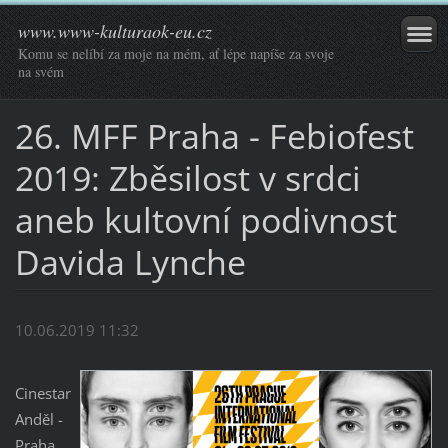
www.www-kulturaok-eu.cz
Komu se nelíbí za moje na mém, ať lépe napíše za svoje
na svém
26. MFF Praha - Febiofest
2019: Zběsilost v srdci
aneb kultovní podivnost
Davida Lynche
10.06.2019 11:32
Cinestar
Anděl -
Praha