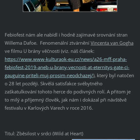
Febiofest nám ale nabídl i hodně zajímavé srovnání stran
Willema Dafoe. Fenomenální ztvárnění
Vincenta van Gogha
ve filmu U brány věčnosti (viz. náš článek:
https://www.www-kulturaok-eu.cz/news/a26-mff-praha-
febiofest-2019-aneb-u-brany-vecnosti-at-eternitys-gate-ci-
gauguine-priteli-muj-prosim-neodchazej/
), který byl natočen
o 28 let později. Skvělá satisfakce svébytného
zaškatulkování tohoto herce do podivných rolí. A přitom je
to milý a příjemný člověk, jak nám i dokázal při návštěvě
festivalu v Karlových Varech v roce 2016.
Titul: Zběsilost v srdci (Wild at Heart)