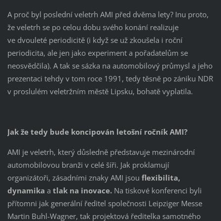
A proč byl poslední veletrh AMI před dvěma lety? Inu proto,
že veletrh se po celou dobu svého konání realizuje
ve dvouleté periodicitě (i když se už zkoušela i roční
periodicita, ale jen jako experiment a pořadatelům se
neosvědčila). A tak se sázka na automobilový průmysl a jeho
prezentaci tehdy v tom roce 1991, tedy těsně po zániku NDR
v proslulém veletržním městě Lipsku, bohatě vyplatila.
Jak že tedy bude koncipován letošní ročník AMI?
AMI je veletrh, který důsledně představuje mezinárodní
automobilovou branži v celé šíři. Jak proklamují
organizátoři, zásadními znaky AMI jsou
flexibilita,
dynamika
a
tlak na inovace.
Na tiskové konferenci byli
přítomni jak generální ředitel společnosti Leipziger Messe
Martin Buhl-Wagner, tak projektová ředitelka samotného