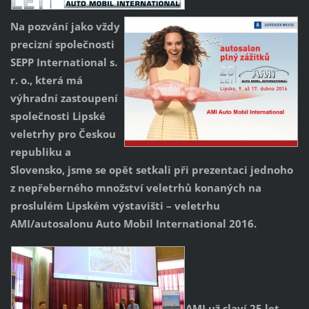
Na pozvání jako vždy
precizní společnosti
SEPP International s.
r. o., která má
výhradní zastoupení
společnosti Lipské
veletrhy pro Českou
republiku a
Slovensko, jsme se opět setkali při prezentaci jednoho
z nepřeberného množství veletrhů konaných na
proslulém Lipském výstavišti – veletrhu
AMI/autosalonu Auto Mobil International 2016.
AMI už slav
í 25 let