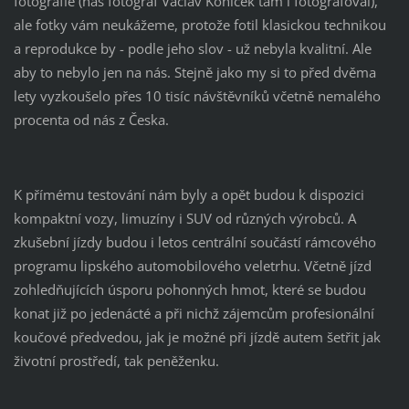
fotografie (náš fotograf Václav Koníček tam i fotografoval),
ale fotky vám neukážeme, protože fotil klasickou technikou
a reprodukce by - podle jeho slov - už nebyla kvalitní. Ale
aby to nebylo jen na nás. Stejně jako my si to před dvěma
lety vyzkoušelo přes 10 tisíc návštěvníků včetně nemalého
procenta od nás z Česka.
K přímému testování nám byly a opět budou k dispozici
kompaktní vozy, limuzíny i SUV od různých výrobců. A
zkušební jízdy budou i letos centrální součástí rámcového
programu lipského automobilového veletrhu. Včetně jízd
zohledňujících úsporu pohonných hmot, které se budou
konat již po jedenácté a při nichž zájemcům profesionální
koučové předvedou, jak je možné při jízdě autem šetřit jak
životní prostředí, tak peněženku.