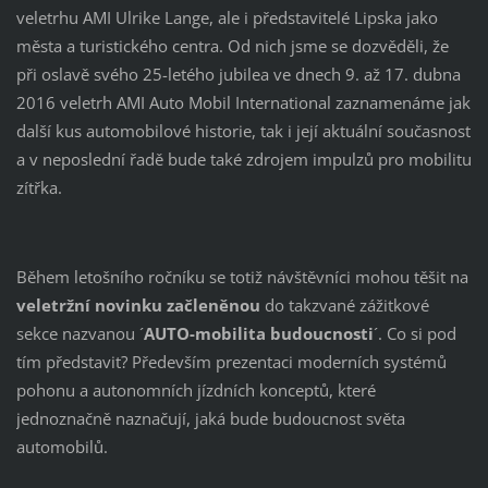
veletrhu AMI Ulrike Lange, ale i představitelé Lipska jako
města a turistického centra. Od nich jsme se dozvěděli, že
při oslavě svého 25-letého jubilea ve dnech 9. až 17. dubna
2016 veletrh AMI Auto Mobil International zaznamenáme jak
další kus automobilové historie, tak i její aktuální současnost
a v neposlední řadě bude také zdrojem impulzů pro mobilitu
zítřka.
Během letošního ročníku se totiž návštěvníci mohou těšit na
veletržní novinku začleněnou
do takzvané zážitkové
sekce nazvanou ´
AUTO-mobilita budoucnosti
´. Co si pod
tím představit? Především prezentaci moderních systémů
pohonu a autonomních jízdních konceptů, které
jednoznačně naznačují, jaká bude budoucnost světa
automobilů.