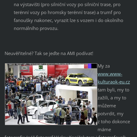
na výstavišti (pro silniční vozy po silniční trase, pro
terénní vozy po hromsky terénní trase) a trumf pro
fanoušky nakonec, vyrazit lze s vozem i do okolního
normálního provozu.
Neuvěřitelné? Tak se jeďte na AMI podívat!
My za
www.www-
kulturaok-eu.cz
tam byli, my to
zažili, a my to
můžeme
potvrdit, my
z toho dokonce
máme