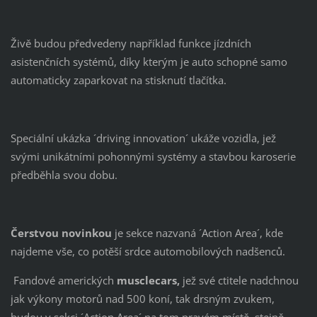
Živě budou předvedeny například funkce jízdních
asistenčních systémů, díky kterým je auto schopné samo
automaticky zaparkovat na stisknutí tlačítka.
Speciální ukázka ´driving innovation´ ukáže vozidla, jež
svými unikátními pohonnými systémy a stavbou karoserie
předběhla svou dobu.
Čerstvou novinkou
je sekce nazvaná ´Action Area´, kde
najdeme vše, co potěší srdce automobilových nadšenců.
Fandové amerických
musclecars,
jež své ctitele nadchnou
jak výkony motorů nad 500 koní, tak drsným zvukem,
budou v sekci ´Action Area´ na tom pravém místě, stejně