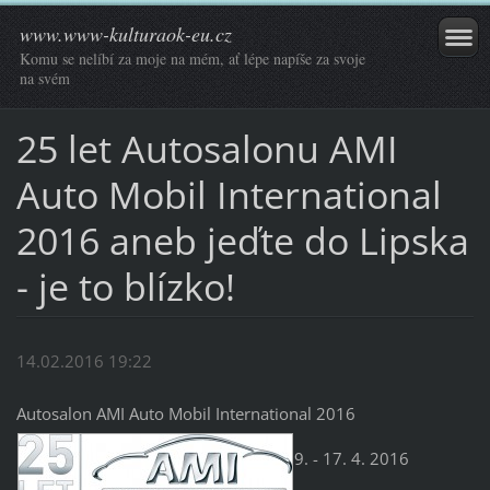
www.www-kulturaok-eu.cz
Komu se nelíbí za moje na mém, ať lépe napíše za svoje
na svém
25 let Autosalonu AMI
Auto Mobil International
2016 aneb jeďte do Lipska
- je to blízko!
14.02.2016 19:22
Autosalon AMI Auto Mobil International 2016
9. - 17. 4. 2016