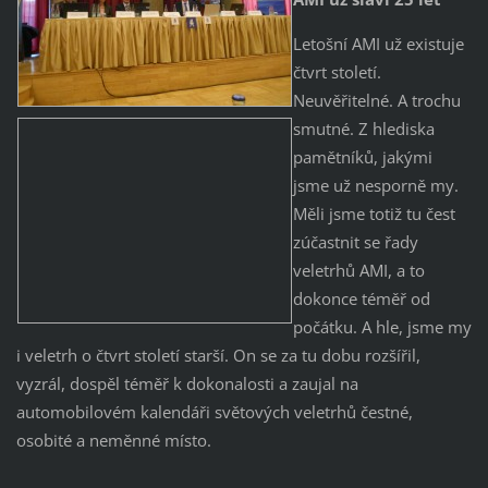
Letošní AMI už existuje
čtvrt století.
Neuvěřitelné. A trochu
smutné. Z hlediska
pamětníků, jakými
jsme už nesporně my.
Měli jsme totiž tu čest
zúčastnit se řady
veletrhů AMI, a to
dokonce téměř od
počátku. A hle, jsme my
i veletrh o čtvrt století starší. On se za tu dobu rozšířil,
vyzrál, dospěl téměř k dokonalosti a zaujal na
automobilovém kalendáři světových veletrhů čestné,
osobité a neměnné místo.