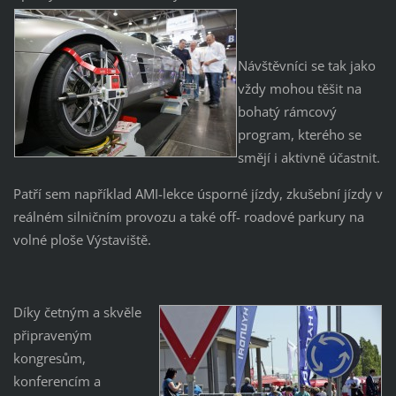
Návštěvníci se tak jako
vždy mohou těšit na
bohatý rámcový
program, kterého se
smějí i aktivně účastnit.
Patří sem například AMI-lekce úsporné jízdy, zkušební jízdy v
reálném silničním provozu a také off- roadové parkury na
volné ploše Výstaviště.
Díky četným a skvěle
připraveným
kongresům,
konferencím a