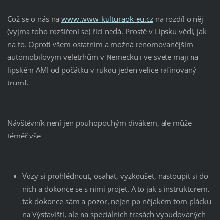
Což se o nás na
www.www-kulturaok-eu.cz
na rozdíl o něj
(vyjma toho rozšíření se) říci nedá. Prostě v Lipsku vědí, jak
na to. Oproti všem ostatním a možná renomovanějším
automobilovým veletrhům v Německu i ve světě mají na
lipském AMI od počátku v rukou jeden velice rafinovaný
trumf.
Návštěvník není jen pouhopouhým divákem, ale může
téměř vše.
Vozy si prohlédnout, osahat, vyzkoušet, nastoupit si do
nich a dokonce se s nimi projet. A to jak s instruktorem,
tak dokonce sám a pozor, nejen po nějakém tom plácku
na Výstavišti, ale na speciálních trasách vybudovaných