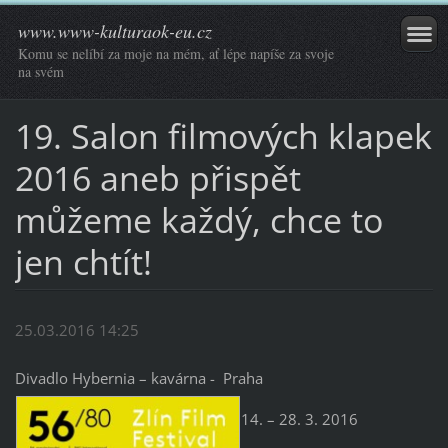
www.www-kulturaok-eu.cz
Komu se nelíbí za moje na mém, ať lépe napíše za svoje
na svém
19. Salon filmových klapek
2016 aneb přispět
můžeme každý, chce to
jen chtít!
25.03.2016 14:25
Divadlo Hybernia – kavárna - Praha
14. – 28. 3. 2016