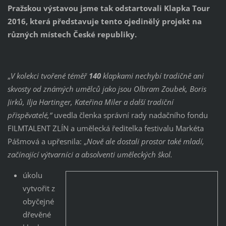
Pražskou výstavou jsme tak odstartovali Klapka Tour
2016, která představuje tento ojedinělý projekt na
různých místech České republiky.
„
V kolekci tvořené téměř
140
klapkami nechybí tradičně ani
skvosty od známých umělců jako jsou Olbram Zoubek, Boris
Jirků, Ilja Hartinger, Kateřina Miler a další tradiční
přispěvatelé,“
uvedla členka správní rady nadačního fondu
FILMTALENT ZLÍN a umělecká ředitelka festivalu Markéta
Pášmová a upřesnila: „
Nově ale dostali prostor také mladí,
začínající výtvarníci a absolventi uměleckých škol.
úkolu
vytvořit z
obyčejné
dřevěné