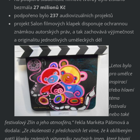
bezmála
27 milionů Kč
podpořeno bylo
237
audiovizuálních projektů
projekt Salon filmových klapek disponuje ochrannou
známkou autorských práv, a tak zachovává výjimečnost
a originalitu jednotlivých uměleckých děl
„
Letos bylo
pro umělce
inspirací
třeba hlavní
téma
festivalu
nebo také
festivalový Zlín a jeho atmosféra,“
řekla Markéta Pášmová a
dodala: „
Ze zkušenosti z předchozích let víme, že k oblíbeným
patří klapky známých výtvarníku zvučných jmen, které bývají