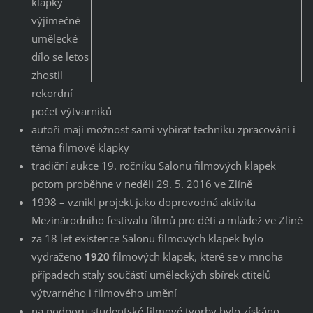
klapky
výjimečné
umělecké
dílo se letos
zhostil
rekordní
počet výtvarníků
autoři mají možnost sami vybírat techniku zpracování i
téma filmové klapky
tradiční aukce 19. ročníku Salonu filmových klapek
potom proběhne v neděli 29. 5. 2016 ve Zlíně
1998 – vznikl projekt jako doprovodná aktivita
Mezinárodního festivalu filmů pro děti a mládež ve Zlíně
za 18 let existence Salonu filmových klapek bylo
vydraženo
1920
filmových klapek, které se v mnoha
případech staly součástí uměleckých sbírek ctitelů
výtvarného i filmového umění
na podporu studentské filmové tvorby bylo získáno