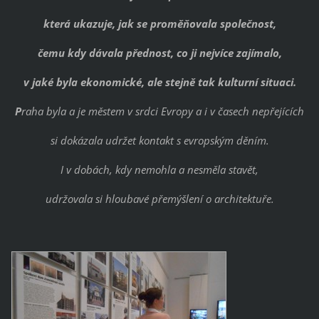
která ukazuje, jak se proměňovala společnost,
čemu kdy dávala přednost, co ji nejvíce zajímalo,
v jaké byla ekonomické, ale stejně tak kulturní situaci.
P
raha byla a je městem v srdci Evropy a i v časech nepřejících
si dokázala udržet kontakt s evropským děním.
I v dobách, kdy nemohla a nesměla stavět,
udržovala si hloubavé přemýšlení o architektuře.