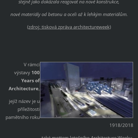
stejně jako dokázala reagovat na nové konstrukce,
nové materiály od betonu a oceli až k lehkým materiálům.
(zdroj: tisková zpráva architectureweek)
V rámci
výstavy
100
Years of
Architecture
,
jejíž název je u
příležitosti
pamětního roku
1918/2018
také mottem letošního Architecture Weeku,