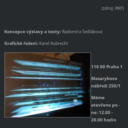
(zdroj: RKF)
Koncepce výstavy a texty
:
Radomíra Sedláková
Grafické řešení:
Karel Aubrecht
110 00 Praha 1
Masarykovo
nábřeží 250/1
Máme
otevřeno po -
ne: 12.00 -
20.00 hodin