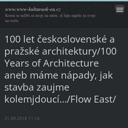
www.www-kulturaok-eu.cz
Komu se nelíbí za moje na mém, ať lépe napíše za svoje
na svém
100 let československé a
pražské architektury/100
Years of Architecture
aneb máme nápady, jak
stavba zaujme
kolemjdoucí…/Flow East/
21.09.2018 11:16