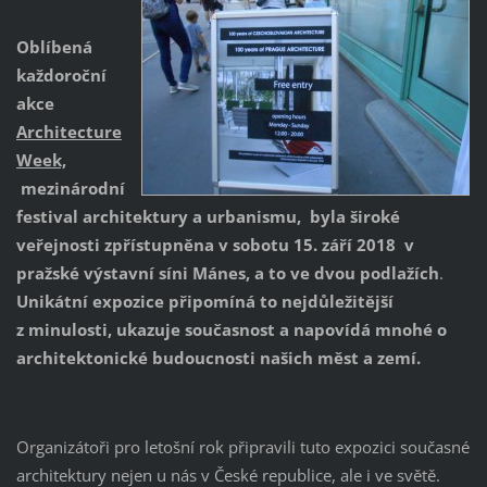
Oblíbená
každoroční
akce
Architecture
Week,
mezinárodní
festival architektury a urbanismu, byla široké
veřejnosti zpřístupněna v sobotu 15. září 2018 v
pražské v
ýstavní síni Mánes, a to ve dvou podlažích
.
Unikátní expozice připo
míná to nejdůležitější
z minulosti, ukazuje současnost a napovídá mnohé o
architektonické budoucnosti našich měst a zemí.
Organizátoři pro letošní rok připravili tuto expozici současné
architektury nejen u nás v České republice, ale i ve světě.