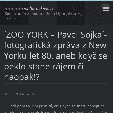
www.www-kulturaok-eu.cz
Komu se nelíbí za moje na mém, ať lépe napíše za svoje
na svém
´ZOO YORK – Pavel Sojka´-
fotografická zpráva z New
Yorku let 80. aneb když se
peklo stane rájem či
naopak!?
08.01.2014 14:05
Fotil jsem to, čím jsem žil, aniž bych se snažil napojit na
módní trendy, protože smyslem a cílem života je život sám,