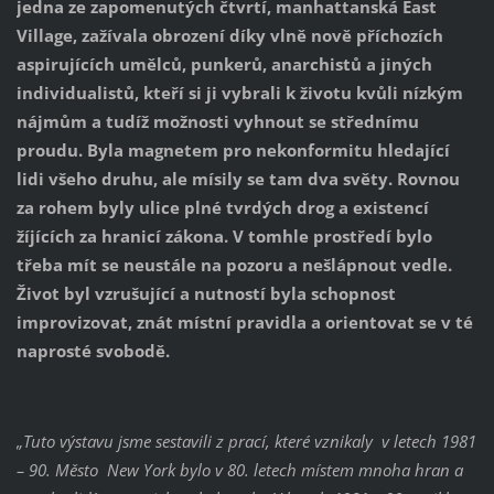
jedna ze zapomenutých čtvrtí, manhattanská East
Village, zažívala obrození díky vlně nově příchozích
aspirujících umělců, punkerů, anarchistů a jiných
individualistů, kteří si ji vybrali k životu kvůli nízkým
nájmům a tudíž možnosti vyhnout se střednímu
proudu. Byla magnetem pro nekonformitu hledající
lidi všeho druhu, ale mísily se tam dva světy. Rovnou
za rohem byly ulice plné tvrdých drog a existencí
žíjících za hranicí zákona. V tomhle prostředí bylo
třeba mít se neustále na pozoru a nešlápnout vedle.
Život byl vzrušující a nutností byla schopnost
improvizovat, znát místní pravidla a orientovat se v té
naprosté svobodě.
„Tuto výstavu jsme sestavili z prací, které vznikaly v letech 1981
– 90. Město New York bylo v 80. letech místem mnoha hran a