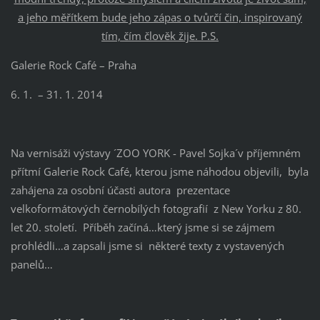
a jeho měřítkem bude jeho zápas o tvůrčí čin, inspirovaný
tím, čím člověk žije. P.S.
Galerie Rock Café – Praha
6. 1. – 31. 1. 2014
Na vernisáži výstavy ´ZOO YORK - Pavel Sojka´v příjemném
přítmí Galerie Rock Café, kterou jsme náhodou objevili, byla
zahájena za osobní účasti autora prezentace
velkoformátových černobílých fotografií z New Yorku z 80.
let 20. století. Příběh začíná…který jsme si se zájmem
prohlédli…a zapsali jsme si některé texty z vystavených
panelů…