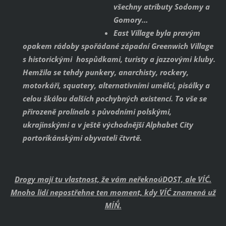
všechny atributy Sodomy a
Gomory…
East Village byla pravým
opakem rádoby spořádané západní Greenwich Village
s historickými hospůdkami, turisty a jazzovými kluby.
Hemžila se tehdy punkery, anarchisty, rockery,
motorkáři, squatery, alternativními umělci, pisálky a
celou škálou dalších pochybných existencí. To vše se
přirozeně prolínalo s původními polskými,
ukrajinskými a v ještě východnější Alphabet City
portorikánskými obyvateli čtvrtě.
Drogy mají tu vlastnost, že vám neřeknou´DOST, ale ´VÍC´.
Mnoho lidí nepostřehne ten moment, kdy ´VÍC´ znamená už
´MÍŇ´.