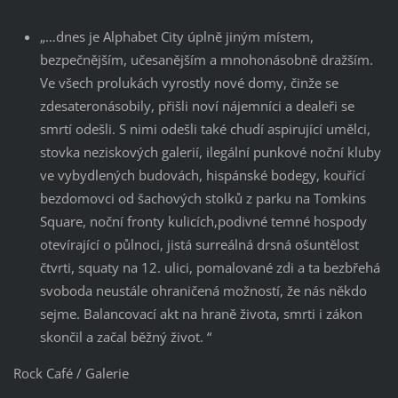
„…dnes je Alphabet City úplně jiným místem,
bezpečnějším, učesanějším a mnohonásobně dražším.
Ve všech prolukách vyrostly nové domy, činže se
zdesateronásobily, přišli noví nájemníci a dealeři se
smrtí odešli. S nimi odešli také chudí aspirující umělci,
stovka neziskových galerií, ilegální punkové noční kluby
ve vybydlených budovách, hispánské bodegy, kouřící
bezdomovci od šachových stolků z parku na Tomkins
Square, noční fronty kulicích,podivné temné hospody
otevírající o půlnoci, jistá surreálná drsná ošuntělost
čtvrti, squaty na 12. ulici, pomalované zdi a ta bezbřehá
svoboda neustále ohraničená možností, že nás někdo
sejme. Balancovací akt na hraně života, smrti i zákon
skončil a začal běžný život. “
Rock Café / Galerie