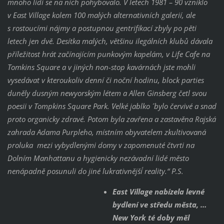
mnoho lidí se na nich pohybovalo. V letech 1981 – 90 vzniklo
v East Village kolem 100 malých alternativních galerií, ale
s rostoucími nájmy a postupnou gentrifikací zbyly po pěti
letech jen dvě. Desítka malých, většinu ilegálních klubů dávala
příležitost hrát začínajícím punkovým kapelám, v Life Cafe na
Tomkins Square a v jiných non-stop kavárnách jste mohli
vysedávat v kteroukoliv denní či noční hodinu, block parties
duněly dusným newyorským létem a Allen Ginsberg četl svou
poesii v Tompkins Square Park. ´´Velké jablko ´´ bylo červivé a snad
proto organicky zdravé. Potom byla zavřena a zastavěna Rajská
zahrada Adama Purpleho, místním obyvatelem zkultivovaná
proluka mezi vybydlenými domy v zapomenuté čtvrti na
Dolním Manhattanu a hygienicky nezávadní lidé město
nenápadně posunuli do jiné ´lukrativnější´ reality.“ P.S.
East Village nabízela levné
bydlení ve středu města, …
New York té doby měl