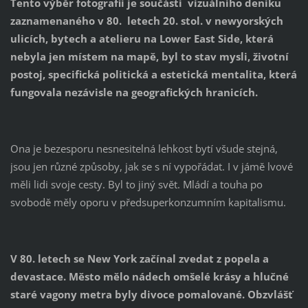
Tento výběr fotografií je součástí vizuálního deníku
zaznamenaného v 80. letech 20. stol. v newyorských
ulicích, bytech a atelieru na Lower East Side, která
nebyla jen místem na mapě, byl to stav mysli, životní
postoj, specifická politická a estetická mentalita, která
fungovala nezávisle na geografických hranicích.
Ona je bezesporu nesnesitelná lehkost bytí všude stejná,
jsou jen různé způsoby, jak se s ní vypořádat. I v jámě lvové
měli lidi svoje cesty. Byl to jiný svět. Mládí a touha po
svobodě měly oporu v předsuperkonzumním kapitalismu.
V 80. letech se New York začínal zvedat z popela a
devastace. Město mělo nádech omšelé krásy a hlučné
staré vagony metra byly divoce pomalované. Obzvlášť