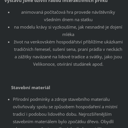
Výstavu jsme oživili řadou interaktivních prvků
animovaná počítačová hra provede návštěvníky
všedním dnem na statku
na modelu krávy si vyzkoušíme, jak nesnadné je dojení
mléka
život na venkovském hospodářství přiblížíme ukázkami
tradičních řemesel, sušení sena, praní prádla v neckách
a zážitky navázané na lidové tradice a svátky, jako jsou
Velikonoce, otvírání studánek apod.
Stavební materiál
Přírodní podmínky a zdroje stavebního materiálu
ovlivňovaly spolu se způsobem hospodaření a místní
tradicí i podobou lidového dobu. Nejrozšířenějším
stavebním materiálem bylo zpočátku dřevo. Obydlí