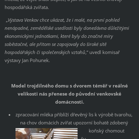
hospodářská zvířata.
„
Výstava Venkov chce ukázat, že i malé, na první pohled
nenápadné, zemědělské usedlosti byly donedávna důležitými
ekonomickými jednotkami, které byly do značné míry
soběstačné, ale přitom se zapojovaly do široké sítě
hospodářských či společenských vztahů
,“ uvedl komisař
výstavy Jan Pohunek.
Model trojdílného domu s dvorem téměř v reálné
velikosti nás přenese do původní venkovské
domácnosti.
zpracování mléka přiblíží dřevěný lis k výrobě tvarohu,
na chov domácích zvířat upozorní bohatě zdobený
koňský chomout
šu