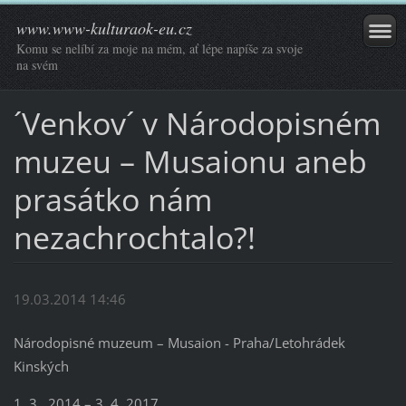
www.www-kulturaok-eu.cz
Komu se nelíbí za moje na mém, ať lépe napíše za svoje
na svém
´Venkov´ v Národopisném
muzeu – Musaionu aneb
prasátko nám
nezachrochtalo?!
19.03.2014 14:46
Národopisné muzeum – Musaion - Praha/Letohrádek
Kinských
1. 3. 2014 – 3. 4. 2017