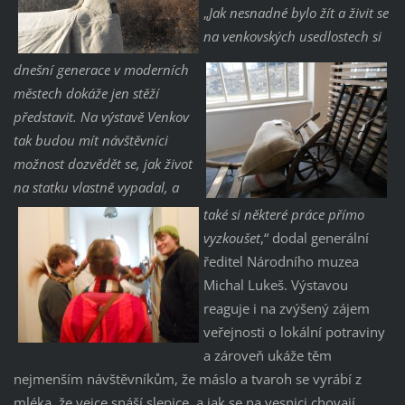
„
Jak nesnadné bylo žít a živit se
na venkovských usedlostech si
dnešní generace v moderních
městech dokáže jen stěží
představit. Na výstavě Venkov
tak budou mít návštěvníci
možnost dozvědět se, jak život
na statku vlastně vypadal, a
také si některé práce přímo
vyzkoušet
,“ dodal generální
ředitel Národního muzea
Michal Lukeš. Výstavou
reaguje i na zvýšený zájem
veřejnosti o lokální potraviny
a zároveň ukáže těm
nejmenším návštěvníkům, že máslo a tvaroh se vyrábí z
mléka, že vejce snáší slepice, a jak se na vesnici chovají