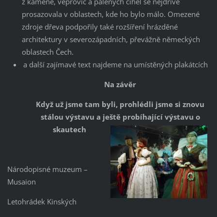
z kamene, vepřovic a pálených cihel se nejdříve
prosazovala v oblastech, kde ho bylo málo. Omezené
zdroje dřeva podpořily také rozšíření hrázděné
architektury v severozápadních, převážně německých
oblastech Čech.
a další zajímavé text najdeme na umístěných plakátcích
Na závěr
Když už jsme tam byli, prohlédli jsme si znovu
stálou výstavu a ještě probíhající výstavu o
skautech
Národopisné muzeum –
Musaion
Letohrádek Kinských