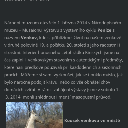
Národní muzeum otevřelo 1. března 2014 v Národopisném
muzeu – Musaionu výstavu z výstavního cyklu
Peníze
s
názvem
Venkov,
kde si přiblížíme život na našem venkově
v druhé polovině 19. a počátku 20. století s jeho radostmi i
strastmi. Interiér honosného Letohrádku Kinských jsme na
čas zaplnili venkovským stavením s autentickými předměty,
které naši předkové používali při každodenních a sezónních
pracích. Můžeme si sami vyzkoušet, jak se tlouklo máslo, jak
bylo náročné podojit krávu, nebo co vše obnášel chov
domácích zvířat. V rámci zahájení výstavy jsme v sobotu 1.
3. 2014 mohli zhlédnout i menší masopustní průvod.
Kousek venkova ve městě