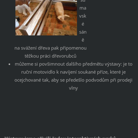
ma
vsk
é
sán
ě
na svážení dřeva pak připomenou
těžkou práci dřevorubců
můžeme si povšimnout dalšího předmětu výstavy: je to
ruční motovidlo k navíjení soukané příze, které je
ocejchované tak, aby se předešlo podvodům při prodeji
vlny