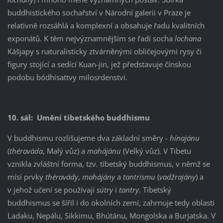
buddhistického sochařství v Národní galerii v Praze je
relativně rozsáhlá a komplexní a obsahuje řadu kvalitních
exponátů. K těm nejvýznamnějším se řadí socha
lochana
Kášjapy s naturalisticky ztvárněnými obličejovými rysy či
figury stojící a sedící Kuan-jin, jež představuje čínskou
podobu bódhisattvy milosrdenství.
10. sál: Umění tibetského buddhismu
V buddhismu rozlišujeme dva základní směry -
hínajánu
(
théraváda
, Malý vůz) a
mahájánu
(Velký vůz). V Tibetu
vznikla zvláštní forma, tzv. tibetský buddhismus, v němž se
mísí prvky
théravády
,
mahájány
a
tantrismu
(
vadžrajány
) a
v jehož učení se používají
sútry
i
tantry
. Tibetský
buddhismus se šířil i do okolních zemí, zahrnuje tedy oblasti
Ladaku, Nepálu, Sikkimu, Bhútánu, Mongolska a Burjatska. V