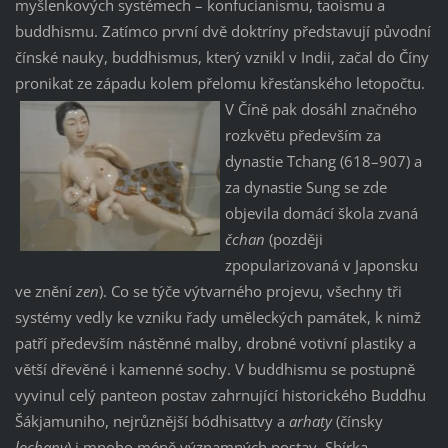
myšlenkových systémech – konfucianismu, taoismu a
buddhismu. Zatímco první dvě doktríny představují původní
čínské nauky, buddhismus, který vznikl v Indii, začal do Číny
pronikat ze západu kolem přelomu kře
sťanského letopočtu.
V Číně pak dosáhl značného
rozkvětu především za
dynastie Tchang (618–907) a
za dynastie Sung se zde
objevila domácí škola zvaná
čchan
(později
zpopularizovaná v Japonsku
ve znění
zen
). Co se týče výtvarného projevu, všechny tři
systémy vedly ke vzniku řady uměleckých památek, k nimž
patří především nástěnné malby, drobné votivní plastiky a
větší dřevěné i kamenné sochy. V buddhismu se postupně
vyvinul celý panteon postav zahrnující historického Buddhu
Šákjamuniho, nejrůznější bódhisattvy a
arhaty
(čínsky
lochany
) i mnoho méně významných postav. Sbírka