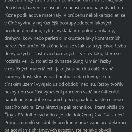
Po čištění, barvení a sušení se nanáší v mnoha vrstvách na
různé podkladové materiály. V průběhu několika tisíciletí se
v Číně vyvinuly nejrůznější postupy zdobení lakových
předmětů malbou, rytím, vykládáním polodrahokamy,
drahými kovy nebo perletí či inkrustace laky kontrastních
barev. Pro umění čínského laku se však stala typickou řezba
do vysokých – často vícebarevných – vrstev laku, která se
rozšířila ve 12. století za dynastie Sung
.
Umění řezby
v rozličných materiálech, jako jsou nefrit a další drahé
kameny, kost, slonovina, bambus nebo dřevo, se na
čínském území vyvíjelo už od období neolitu. Řezby tvořily
nezbytnou součást vybavení pracoven vzdělanců-literátů,
například v podobě osobních pečetí, nádob na štětce nebo
psacího náčiní. Emailérství je pak technikou, která přišla do
Číny z Předního východu a je zde doložena již ve 14. století.
Pomocí emailů se zdobily předměty používané pro dekoraci
palácových a chrámových prostor, stejně jako obydlí