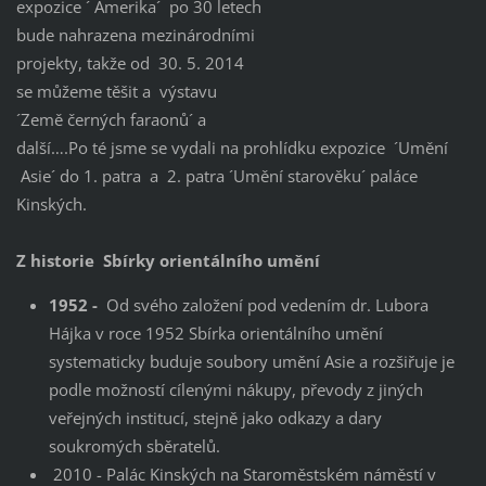
expozice ´ Amerika´ po 30 letech
bude nahrazena mezinárodními
projekty, takže od 30. 5. 2014
se můžeme těšit a výstavu
´Země černých faraonů´ a
další….Po té jsme se vydali na prohlídku expozice ´Umění
Asie´ do 1. patra a 2. patra ´Umění starověku´ paláce
Kinských.
Z historie Sbírky orientálního umění
1952 -
Od svého založení pod vedením dr. Lubora
Hájka v roce 1952 Sbírka orientálního umění
systematicky buduje soubory umění Asie a rozšiřuje je
podle možností cílenými nákupy, převody z jiných
veřejných institucí, stejně jako odkazy a dary
soukromých sběratelů.
2010 - Palác Kinských na Staroměstském náměstí v