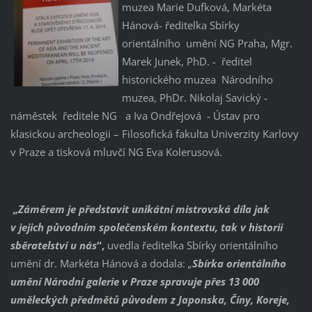
muzea Marie Dufková, Markéta
Hánová- ředitelka Sbírky
orientálního umění NG Praha, Mgr.
Marek Junek, PhD. - ředitel
historického muzea Národního
muzea, PhDr. Nikolaj Savický -
náměstek ředitele NG a Iva Ondřejová - Ústav pro
klasickou archeologii – Filosofická fakulta Univerzity Karlovy
v Praze a tisková mluvčí NG Eva Kolerusová.
„Záměrem je představit unikátní mistrovská díla jak
v jejich původním společenské
m kontextu, tak v historii
sběratelství u nás
“,
uvedla ředitelka Sbírky orientálního
umění dr. Markéta Hánová a dodala:
„
Sbírka orientálního
umění Národní galerie v Praze spravuje přes 13 000
uměleckých předmětů původem z Japonska, Číny, Koreje,