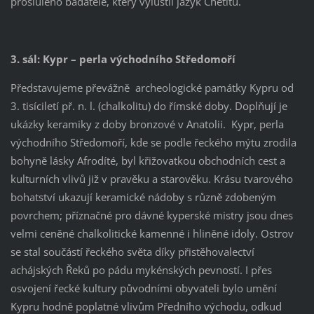
proslulého badatele, který vyluštil jazyk Chetitů.
3. sál: Kypr – perla východního Středomoří
Představujeme převážně archeologické památky Kypru od
3. tisíciletí př. n. l. (chalkolitu) do římské doby. Doplňují je
ukázky keramiky z doby bronzové v Anatolii. Kypr, perla
východního Středomoří, kde se podle řeckého mýtu zrodila
bohyně lásky Afrodíté, byl křižovatkou obchodních cest a
kulturních vlivů již v pravěku a starověku. Krásu tvarového
bohatství ukazují keramické nádoby s různě zdobeným
povrchem; příznačné pro dávné kyperské mistry jsou dnes
velmi ceněné chalkolitické kamenné i hliněné idoly. Ostrov
se stal součástí řeckého světa díky přistěhovalectví
achájských Řeků po pádu mykénských pevností. I přes
osvojení řecké kultury původními obyvateli bylo umění
Kypru hodně poplatné vlivům Předního východu, odkud