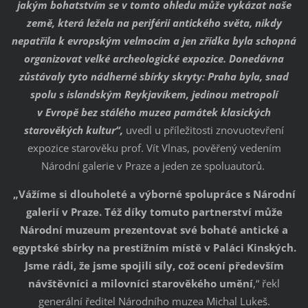
jakým bohatstvím se v tomto ohledu může vykázat naše
země, která ležela na periférii antického světa, nikdy
nepatřila k evropským velmocím a jen zřídka byla schopná
organizovat velké archeologické expozice. Donedávna
zůstávaly tyto nádherné sbírky skryty: Praha byla, snad
spolu s islandským Reykjavíkem, jedinou metropolí
v Evropě bez stálého muzea památek klasických
starověkých kultur“,
uvedl u příležitosti znovuotevření
expozice starověku prof. Vít Vlnas, pověřený vedením
Národní galerie v Praze a jeden ze spoluautorů.
„Vážíme si dlouholeté a výborné spolupráce s Národní
galerií v Praze. Též díky tomuto partnerství může
Národní muzeum prezentovat své bohaté antické a
egyptské sbírky na prestižním místě v Paláci Kinských.
Jsme rádi, že jsme spojili síly, což ocení především
návštěvníci a milovníci starověkého umění
,“ řekl
generální ředitel Národního muzea Michal Lukeš.