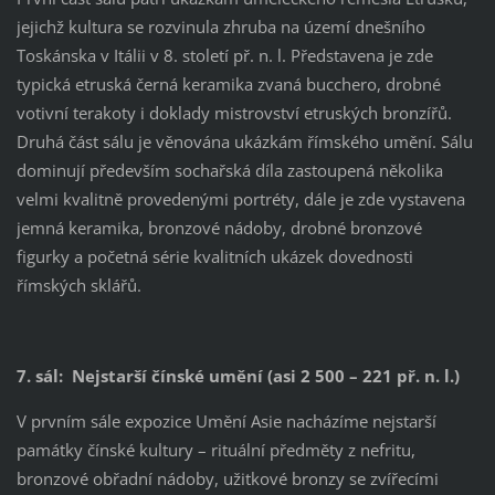
jejichž kultura se rozvinula zhruba na území dnešního
Toskánska v Itálii v 8. století př. n. l. Představena je zde
typická etruská černá keramika zvaná bucchero, drobné
votivní terakoty i doklady mistrovství etruských bronzířů.
Druhá část sálu je věnována ukázkám římského umění. Sálu
dominují především sochařská díla zastoupená několika
velmi kvalitně provedenými portréty, dále je zde vystavena
jemná keramika, bronzové nádoby, drobné bronzové
figurky a početná série kvalitních ukázek dovednosti
římských sklářů.
7. sál:
Nejstarší čínské umění (asi 2 500 – 221 př. n. l.)
V prvním sále expozice Umění Asie nacházíme nejstarší
památky čínské kultury – rituální předměty z nefritu,
bronzové obřadní nádoby, užitkové bronzy se zvířecími