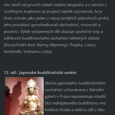
vliv zesílil od prvních staletí našeho letopočtu a v zemích s
rozdílnými tradicemi se projevil natolik významně, že je
dnes vnímán jako jeden z nejvýraznějších jednotících prvků.
Jeho pronikání zprostředkovali obchodníci, misionáři a
poutníci. Výběr vystavených děl ukazuje společné rysy a
odlišnosti buddhistického sochařství některých oblastí
jihovýchodní Asie: Barmy (Myanmy), Thajska, Laosu,
Kambodži, Vietnamu a Jávy.
12. sál: Japonské buddhistické umění
Sbírka japonského buddhistického
sochařství uchovávaná v Národní
galerii v Praze reprezentuje mladší
fázi
mahájánového
buddhismu než
kolekce čínská a většinu děl z této