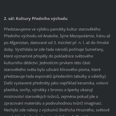
2. sál: Kultury Předního východu
Představujeme ve výběru památky kultur starověkého
Předního východu od Anatolie, Sýrie Mezopotámie, Íránu až
po Afganistan, datované od 3. tisíciletí př. n. l. až do římské
doby. Vystřídala se zde řada národů počínaje Sumeřany,
které významně přispěly do pokladnice světového
kulturního dědictví. Jednotícím prvkem této části
starověkého světa bylo užívání klínového písma, které
představuje řada exponátů (především tabulky a válečky).
Další vystavené předměty jako například keramika, votivní
plastika, sochy, výrobky z bronzu a šperky ukazují
mistrovství starověkých tvůrců, zejména pokud jde o
zpracování materiálu a podivuhodnou tvůrčí imaginaci.
Nechybí zde nálezy z výzkumů Bedřicha Hrozného, světově