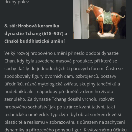
druhy polev.
8. sál: Hrobová keramika
dynastie Tchang (618–907) a
čínské buddhistické umění
Velký rozvoj hrobového umění přineslo období dynastie
Chan, kdy byla zavedena masová produkce, při které se
sochy tlačily do jednoduchých či párových forem. Často se
zpodobovaly figury dvorních dam, ozbrojenců, postavy
úředníků, různá mytologická zvířata, skupiny tanečníků a
hudebníků ale i nápodoby předmětů z denního života
zesnulého. Za dynastie Tchang dosáhl vrcholu rozkvět
hrobového sochařství jak po stránce kvantitativní, tak i
technické a umělecké. Typickým byl obrat směrem k větší
plasticitě a realismu v zobrazování, s důrazem na zachycení
dynamiky a přirozeného pohybu figur. K výtvarnému účinku