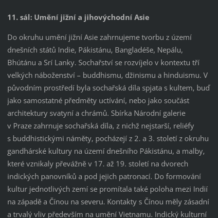
11. sál:
Umění jižní a jihovýchodní Asie
Do okruhu umění jižní Asie zahrnujeme tvorbu z území
dnešních států Indie, Pákistánu, Bangladéše, Nepálu,
Bhútánu a Srí Lanky. Sochařství se rozvíjelo v kontextu tří
velkých náboženství – buddhismu, džinismu a hinduismu. V
původním prostředí byla sochařská díla spjata s kultem, buď
jako samostatné předměty uctívání, nebo jako součást
architektury svatyní a chrámů. Sbírka Národní galerie
v Praze zahrnuje sochařská díla, z nichž nejstarší, reliéfy
s buddhistickými náměty, pocházejí z 2. a 3. století z okruhu
gandhárské kultury na území dnešního Pákistánu, a malby,
které vznikaly převážně v 17. až 19. století na dvorech
indických panovníků a pod jejich patronací. Do formování
kultur jednotlivých zemí se promítala také poloha mezi Indií
na západě a Čínou na severu. Kontakty s Čínou měly zásadní
a trvalý vliv především na umění Vietnamu. Indický kulturní