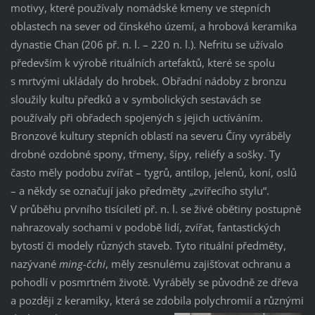
motivy, které používaly nomádské kmeny ve stepních
oblastech na sever od čínského území, a hrobová keramika
dynastie Chan (206 př. n. l. – 220 n. l.). Nefritu se užívalo
především k výrobě rituálních artefaktů, které se spolu
s mrtvými ukládaly do hrobek. Obřadní nádoby z bronzu
sloužily kultu předků a v symbolických sestavách se
používaly při obřadech spojených s jejich uctíváním.
Bronzové kultury stepních oblastí na severu Číny vyráběly
drobné ozdobné spony, třmeny, šípy, reliéfy a sošky. Ty
často měly podobu zvířat – tygrů, antilop, jelenů, koní, oslů
– a někdy se označují jako předměty „zvířecího stylu“.
V průběhu prvního tisíciletí př. n. l. se živé obětiny postupně
nahrazovaly sochami v podobě lidí, zvířat, fantastických
bytostí či modely různých staveb. Tyto rituální předměty,
nazývané
ming-čchi
, měly zesnulému zajišťovat ochranu a
pohodlí v posmrtném životě. Vyráběly se původně ze dřeva
a později z keramiky, která se zdobila polychromií a různými