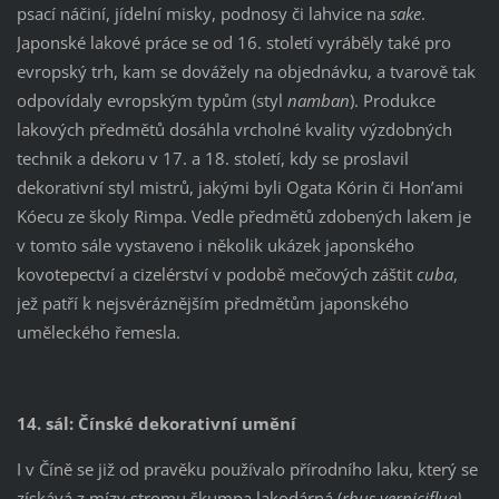
psací náčiní, jídelní misky, podnosy či lahvice na
sake
.
Japonské lakové práce se od 16. století vyráběly také pro
evropský trh, kam se dovážely na objednávku, a tvarově tak
odpovídaly evropským typům (styl
namban
). Produkce
lakových předmětů dosáhla vrcholné kvality výzdobných
technik a dekoru v 17. a 18. století, kdy se proslavil
dekorativní styl mistrů, jakými byli Ogata Kórin či Hon’ami
Kóecu ze školy Rimpa. Vedle předmětů zdobených lakem je
v tomto sále vystaveno i několik ukázek japonského
kovotepectví a cizelérství v podobě mečových záštit
cuba
,
jež patří k nejsvéráznějším předmětům japonského
uměleckého řemesla.
14. sál: Čínské dekorativní umění
I v Číně se již od pravěku používalo přírodního laku, který se
získává z mízy stromu škumpa lakodárná (
rhus verniciflua)
.