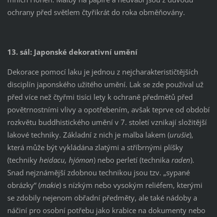
ochrany před světlem čtyřikrát do roka obměňovány.
13. sál: Japonské dekorativní umění
Dekorace pomocí laku je jednou z nejcharakterističtějších
disciplín japonského užitého umění. Lak se zde používal už
před více než čtyřmi tisíci lety k ochraně předmětů před
povětrnostními vlivy a opotřebením, avšak teprve od období
rozkvětu buddhistického umění v 7. století vznikají složitější
lakové techniky. Základní z nich je malba lakem (
urušie
),
která může být vykládána zlatými a stříbrnými plíšky
(techniky
heidacu, hjómon
) nebo perletí (technika
raden
).
Snad nejznámější zdobnou technikou jsou tzv. „sypané
obrázky“ (
makie
) s nízkým nebo vysokým reliéfem, kterými
se zdobily nejenom obřadní předměty, ale také nádoby a
náčiní pro osobní potřebu jako krabice na dokumenty nebo