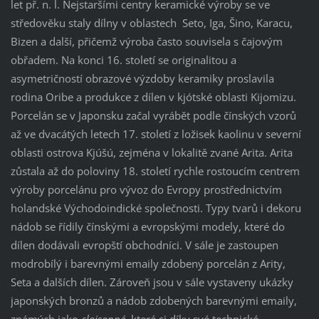
let př. n. l. Nejstaršími centry keramické výroby se ve
středověku staly dílny v oblastech Seto, Iga, Šino, Karacu,
Bizen a další, přičemž výroba často souvisela s čajovým
obřadem. Na konci 16. století se originalitou a
asymetričností obrazové výzdoby keramiky proslavila
rodina Oribe a produkce z dílen v kjótské oblasti Kijomizu.
Porcelán se v Japonsku začal vyrábět podle čínských vzorů
až ve dvacátých letech 17. století z ložisek kaolinu v severní
oblasti ostrova Kjúšú, zejména v lokalitě zvané Arita. Arita
zůstala až do poloviny 18. století rychle rostoucím centrem
výroby porcelánu pro vývoz do Evropy prostřednictvím
holandské Východoindické společnosti. Typy tvarů i dekoru
nádob se řídily čínskými a evropskými modely, které do
dílen dodávali evropští obchodníci. V sále je zastoupen
modrobílý i barevnými emaily zdobený porcelán z Arity,
Seta a dalších dílen. Zároveň jsou v sále vystaveny ukázky
japonských bronzů a nádob zdobených barevnými emaily,