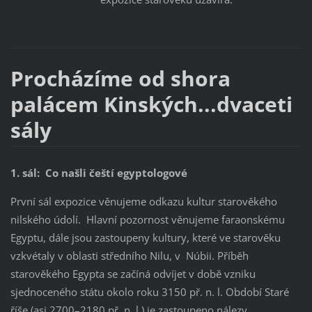
Procházíme od shora
palácem Kinských...dvaceti
sály
1. sál: Co našli čeští egyptologové
První sál expozice věnujeme odkazu kultur starověkého
nilského údolí. Hlavní pozornost věnujeme faraonskému
Egyptu, dále jsou zastoupeny kultury, které ve starověku
vzkvétaly v oblasti středního Nilu, v Núbii. Příběh
starověkého Egypta se začíná odvíjet v době vzniku
sjednoceného státu okolo roku 3150 př. n. l. Období Staré
říše (asi 2700–2180 př. n. l.) je zastoupeno nálezy