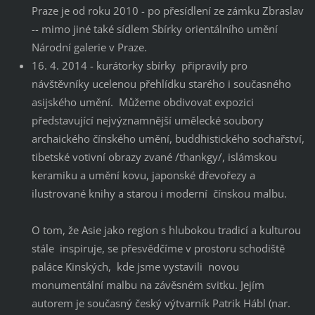
Praze je od roku 2010 - po přesídlení ze zámku Zbraslav
-- mimo jiné také sídlem Sbírky orientálního umění
Národní galerie v Praze.
16. 4. 2014 - kurátorky sbírky připravily pro
návštěvníky ucelenou přehlídku starého i současného
asijského umění. Můžeme obdivovat expozici
představující nejvýznamnější umělecké soubory
archaického čínského umění, buddhistického sochařství,
tibetské votivní obrazy zvané /thankgy/, islámskou
keramiku a umění kovu, japonské dřevořezy a
ilustrované knihy a starou i moderní čínskou malbu.
O tom, že Asie jako region s hlubokou tradicí a kulturou
stále inspiruje, se přesvědčíme v prostoru schodiště
paláce Kinských, kde jsme vystavili novou
monumentální malbu na závěsném svitku. Jejím
autorem je současný český výtvarník Patrik Hábl (nar.