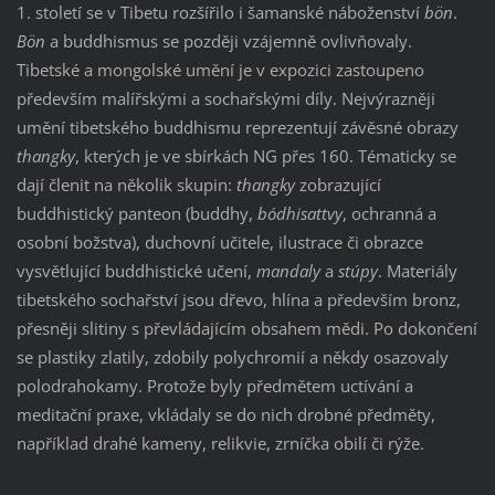
1. století se v Tibetu rozšířilo i šamanské náboženství
bön
.
Bön
a buddhismus se později vzájemně ovlivňovaly.
Tibetské a mongolské umění je v expozici zastoupeno
především malířskými a sochařskými díly. Nejvýrazněji
umění tibetského buddhismu reprezentují závěsné obrazy
thangky
, kterých je ve sbírkách NG přes 160. Tématicky se
dají členit na několik skupin:
thangky
zobrazující
buddhistický panteon (buddhy,
bódhisattvy
, ochranná a
osobní božstva), duchovní učitele, ilustrace či obrazce
vysvětlující buddhistické učení,
mandaly
a
stúpy
. Materiály
tibetského sochařství jsou dřevo, hlína a především bronz,
přesněji slitiny s převládajícím obsahem mědi. Po dokončení
se plastiky zlatily, zdobily polychromií a někdy osazovaly
polodrahokamy. Protože byly předmětem uctívání a
meditační praxe, vkládaly se do nich drobné předměty,
například drahé kameny, relikvie, zrníčka obilí či rýže.