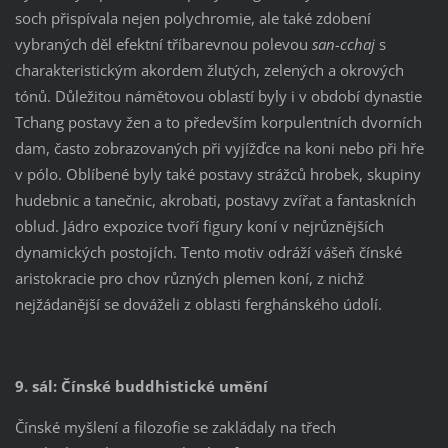
soch přispívala nejen polychromie, ale také zdobení
vybraných děl efektní tříbarevnou polevou
san-cchaj
s
charakteristickým akordem žlutých, zelených a okrových
tónů. Důležitou námětovou oblastí byly i v období dynastie
Tchang postavy žen a to především korpulentních dvorních
dam, často zobrazovaných při vyjížďce na koni nebo při hře
v pólo. Oblíbené byly také postavy strážců hrobek, skupiny
hudebnic a tanečnic, akrobati, postavy zvířat a fantaskních
oblud. Jádro expozice tvoří figury koní v nejrůznějších
dynamických postojích. Tento motiv odráží vášeň čínské
aristokracie pro chov různých plemen koní, z nichž
nejžádanější se dováželi z oblasti ferghánského údolí.
9. sál: Čínské buddhistické umění
Čínské myšlení a filozofie se zakládaly na třech