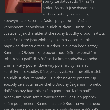
sbírky lze datovat do 17. až 19.
století. Vyznačují se dynamickou
řezbou, bohatým zlacením,
kovovými aplikacemi a často i polychromií. V sále
věnovaném japonskému buddhistickému umění jsou
vystaveny jak charakteristické sochy Buddhy či bódhisattvů,
z nichž některé jsou zdobeny lakem a zlacením, tak
například domácí oltář s Buddhou a dvěma bódhisattvy,
Kannon a Džizóem. K nejpozoruhodnějším exponátům
tohoto sálu patří dřevěná socha krále podsvětí zvaného
Emma, který podle lidové víry po smrti vynáší nad
zemřelými rozsudky. Dále je zde vystaveno několik maleb
s buddhistickou tematikou, z nichž některé představují
epizody ze života historického Buddhy Šákjamuniho nebo
další postavy buddhistického panteonu. K těm patří
především bódhisattva milosrdenství, jenž je v Japonsku
znám pod jménem Kannon, ale také Buddha Amida nebo
mnich Hónen. Malby na papíře a hedvábí jsou z důvodů