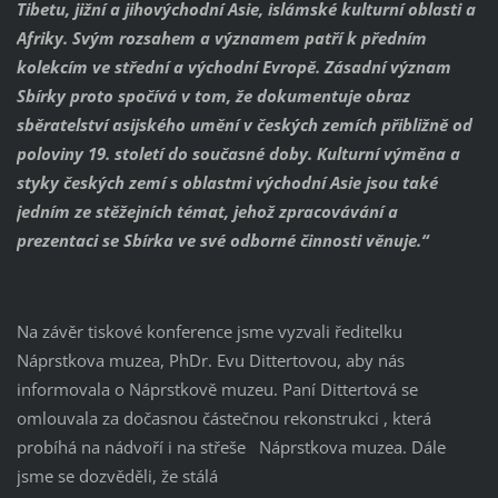
Tibetu, jižní a jihovýchodní Asie, islámské kulturní oblasti a
Afriky. Svým rozsahem a významem patří k předním
kolekcím ve střední a východní Evropě.
Zásadní význam
Sbírky proto spočívá v tom, že dokumentuje obraz
sběratelství asijského umění v českých zemích přibližně od
poloviny 19. století do současné doby. Kulturní výměna a
styky českých zemí s oblastmi východní Asie jsou také
jedním ze stěžejních témat, jehož zpracovávání a
prezentaci se Sbírka ve své odborné činnosti věnuje.“
Na závěr tiskové konference jsme vyzvali ředitelku
Náprstkova muzea, PhDr. Evu Dittertovou, aby nás
informovala o Náprstkově muzeu. Paní Dittertová se
omlouvala za dočasnou částečnou rekonstrukci , která
probíhá na nádvoří i na střeše Náprstkova muzea.
Dále
jsme se dozvěděli, že stálá