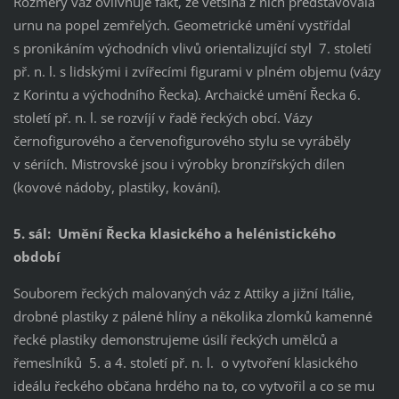
Rozměry váz ovlivňuje fakt, že většina z nich představovala
urnu na popel zemřelých. Geometrické umění vystřídal
s pronikáním východních vlivů orientalizující styl 7. století
př. n. l. s lidskými i zvířecími figurami v plném objemu (vázy
z Korintu a východního Řecka). Archaické umění Řecka 6.
století př. n. l. se rozvíjí v řadě řeckých obcí. Vázy
černofigurového a červenofigurového stylu se vyráběly
v sériích. Mistrovské jsou i výrobky bronzířských dílen
(kovové nádoby, plastiky, kování).
5. sál: Umění Řecka klasického a helénistického
období
Souborem řeckých malovaných váz z Attiky a jižní Itálie,
drobné plastiky z pálené hlíny a několika zlomků kamenné
řecké plastiky demonstrujeme úsilí řeckých umělců a
řemeslníků 5. a 4. století př. n. l. o vytvoření klasického
ideálu řeckého občana hrdého na to, co vytvořil a co se mu