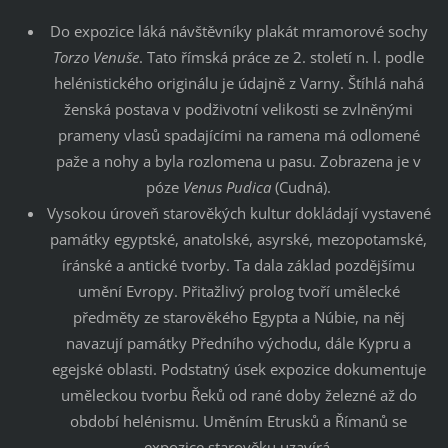
Do expozice láká návštěvníky plakát mramorové sochy
Torzo Venuše
. Tato římská práce ze 2. století n. l. podle
helénistického originálu je údajně z Varny. Štíhlá nahá
ženská postava v podživotní velikosti se zvlněnými
prameny vlasů spadajícími na ramena má odlomené
paže a nohy a byla rozlomena u pasu. Zobrazena je v
póze
Venus Pudica
(Cudná).
Vysokou úroveň starověkých kultur dokládají vystavené
památky egyptské, anatolské, asyrské, mezopotamské,
íránské a antické tvorby. Ta dala základ pozdějšímu
umění Evropy. Přitažlivý prolog tvoří umělecké
předměty ze starověkého Egypta a Núbie, na něj
navazují památky Předního východu, dále Kypru a
egejské oblasti. Podstatný úsek expozice dokumentuje
uměleckou tvorbu Řeků od rané doby železné až do
období helénismu. Uměním Etrusků a Římanů se
expozice starověku uzavírá.