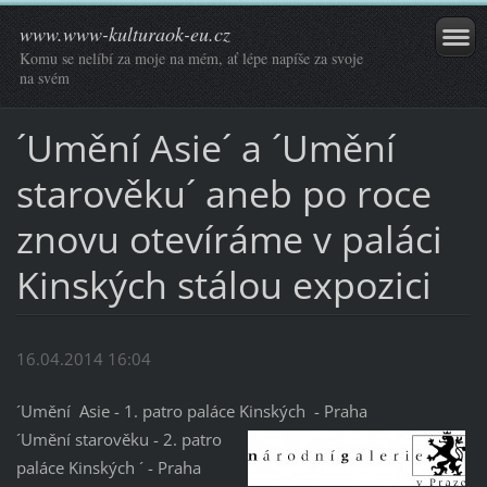
www.www-kulturaok-eu.cz
Komu se nelíbí za moje na mém, ať lépe napíše za svoje
na svém
´Umění Asie´ a ´Umění
starověku´ aneb po roce
znovu otevíráme v paláci
Kinských stálou expozici
16.04.2014 16:04
´Umění Asie - 1. patro paláce Kinských - Praha
´Umění starověku - 2. patro
paláce Kinských ´ - Praha