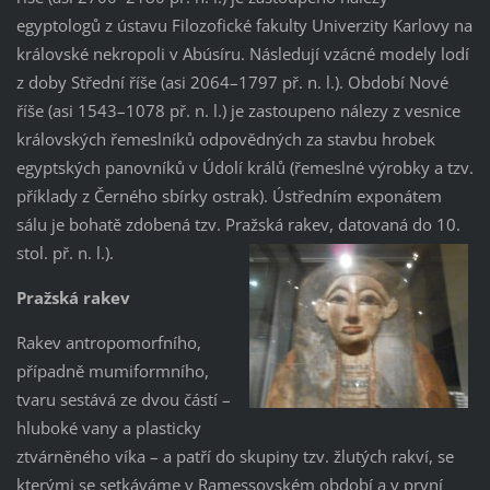
egyptologů z ústavu Filozofické fakulty Univerzity Karlovy na
královské nekropoli v Abúsíru. Následují vzácné modely lodí
z doby Střední říše (asi 2064–1797 př. n. l.). Období Nové
říše (asi 1543–1078 př. n. l.) je zastoupeno nálezy z vesnice
královských řemeslníků odpovědných za stavbu hrobek
egyptských panovníků v Údolí králů (řemeslné výrobky a tzv.
příklady z Černého sbírky ostrak). Ústředním exponátem
sálu je bohatě zdobená tzv. Pražská rakev, datovaná do 10.
stol. př. n. l.).
Pražská rakev
Rakev antropomorfního,
případně mumiformního,
tvaru sestává ze dvou částí –
hluboké vany a plasticky
ztvárněného víka – a patří do skupiny tzv. žlutých rakví, se
kterými se setkáváme v Ramessovském období a v první