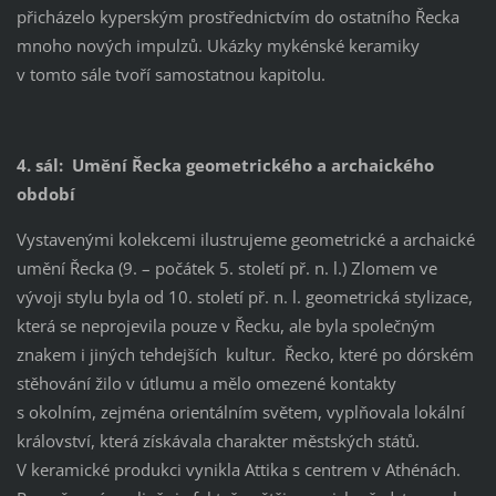
přicházelo kyperským prostřednictvím do ostatního Řecka
mnoho nových impulzů. Ukázky mykénské keramiky
v tomto sále tvoří samostatnou kapitolu.
4. sál: Umění Řecka geometrického a archaického
období
Vystavenými kolekcemi ilustrujeme geometrické a archaické
umění Řecka (9. – počátek 5. století př. n. l.) Zlomem ve
vývoji stylu byla od 10. století př. n. l. geometrická stylizace,
která se neprojevila pouze v Řecku, ale byla společným
znakem i jiných tehdejších kultur. Řecko, které po dórském
stěhování žilo v útlumu a mělo omezené kontakty
s okolním, zejména orientálním světem, vyplňovala lokální
království, která získávala charakter městských států.
V keramické produkci vynikla Attika s centrem v Athénách.