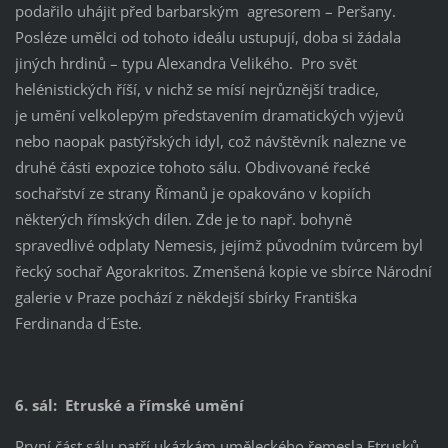
podařilo uhájit před barbarským agresorem – Peršany.
Posléze umělci od tohoto ideálu ustupují, doba si žádala
jiných hrdinů – typu Alexandra Velikého. Pro svět
helénistických říší, v nichž se mísí nejrůznější tradice,
je umění velkolepým představením dramatických výjevů
nebo naopak pastýřských idyl, což návštěvník nalezne ve
druhé části expozice tohoto sálu. Obdivované řecké
sochařství ze strany Římanů je opakováno v kopiích
některých římských dílen. Zde je to např. bohyně
spravedlivé odplaty Nemesis, jejímž původním tvůrcem byl
řecký sochař Agorakritos. Zmenšená kopie ve sbírce Národní
galerie v Praze pochází z někdejší sbírky Františka
Ferdinanda d´Este.
6. sál:
Etruské a římské umění
První část sálu patří ukázkám uměleckého řemesla Etrusků,