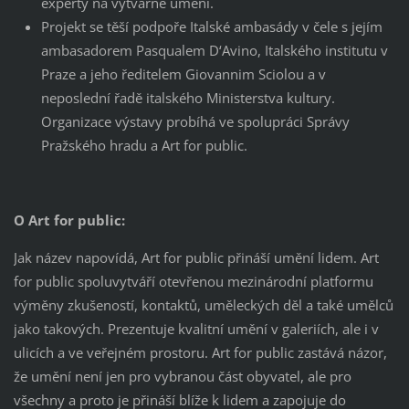
experty na výtvarné umění.
Projekt se těší podpoře Italské ambasády v čele s jejím
ambasadorem Pasqualem D‘Avino, Italského institutu v
Praze a jeho ředitelem Giovannim Sciolou a v
neposlední řadě italského Ministerstva kultury.
Organizace výstavy probíhá ve spolupráci Správy
Pražského hradu a Art for public.
O Art for public:
Jak název napovídá, Art for public přináší umění lidem. Art
for public spoluvytváří otevřenou mezinárodní platformu
výměny zkušeností, kontaktů, uměleckých děl a také umělců
jako takových. Prezentuje kvalitní umění v galeriích, ale i v
ulicích a ve veřejném prostoru. Art for public zastává názor,
že umění není jen pro vybranou část obyvatel, ale pro
všechny a proto je přináší blíže k lidem a zapojuje do