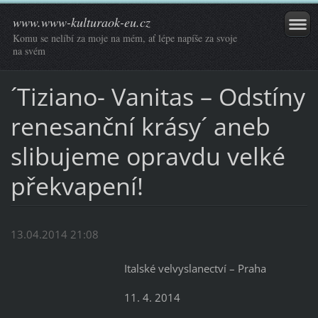
www.www-kulturaok-eu.cz
Komu se nelíbí za moje na mém, ať lépe napíše za svoje
na svém
´Tiziano- Vanitas – Odstíny
renesanční krásy´ aneb
slibujeme opravdu velké
překvapení!
13.04.2014 21:08
Italské velvyslanectví – Praha
11. 4. 2014