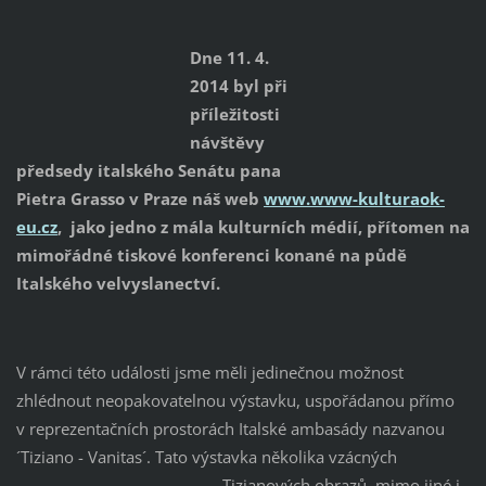
Dne 11. 4.
2014 byl při
příležitosti
návštěvy
předsedy italského Senátu pana
Pietra Grasso v Praze náš web
www.www-kulturaok-
eu.cz
, jako jedno z mála kulturních médií, přítomen na
mimořádné tiskové konferenci konané na půdě
Italského velvyslanectví.
V rámci této události jsme měli jedinečnou možnost
zhlédnout neopakovatelnou výstavku, uspořádanou přímo
v reprezentačních prostorách Italské ambasády nazvanou
´Tiziano - Vanitas´. Tato výstavka několika
vzácných
Tizianových obrazů, mimo jiné i