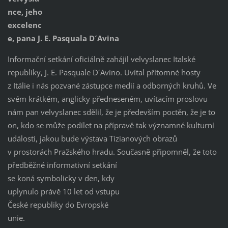
nce, jeho
excelenc
e, pana J. E. Pasquala D´Avina
Informační setkání oficiálně zahájil velvyslanec Italské
republiky, J. E. Pasquale D´Avino. Uvítal přítomné hosty
z Itálie i nás pozvané zástupce medií a odborných kruhů. Ve
svém krátkém, anglicky předneseném, uvítacím proslovu
nám pan velvyslanec sdělil, že je především poctěn, že je to
on, kdo se může podílet na přípravě tak významné kulturní
události, jakou bude výstava Tizianových obrazů
v prostorách Pražského hradu. Současně připomněl, že toto
předběžné
informativní setkání
se koná symbolicky v den, kdy
uplynulo právě 10 let od vstupu
České republiky do Evropské
unie.