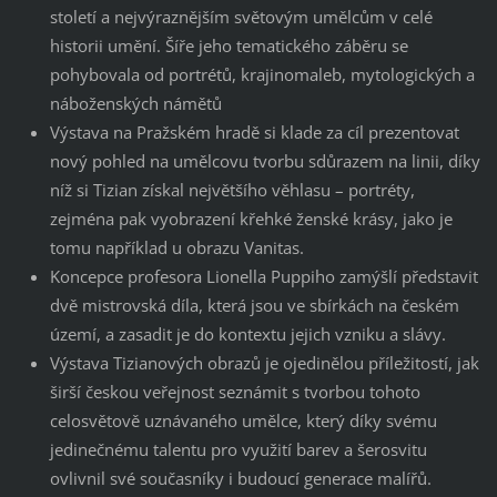
století a nejvýraznějším světovým umělcům v celé
historii umění. Šíře jeho tematického záběru se
pohybovala od portrétů, krajinomaleb, mytologických a
náboženských námětů
Výstava na Pražském hradě si klade za cíl prezentovat
nový pohled na umělcovu tvorbu sdůrazem na linii, díky
níž si Tizian získal největšího věhlasu – portréty,
zejména pak vyobrazení křehké ženské krásy, jako je
tomu například u obrazu Vanitas.
Koncepce profesora Lionella Puppiho zamýšlí představit
dvě mistrovská díla, která jsou ve sbírkách na českém
území, a zasadit je do kontextu jejich vzniku a slávy.
Výstava Tizianových obrazů je ojedinělou příležitostí, jak
širší českou veřejnost seznámit s tvorbou tohoto
celosvětově uznávaného umělce, který díky svému
jedinečnému talentu pro využití barev a šerosvitu
ovlivnil své současníky i budoucí generace malířů.