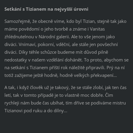
Setkání s Tizianem na nejvyšší úrovni
Samozřejmě, že obecně víme, kdo byl Tizian, stejně tak jako
máme povědomí o jeho tvorbě a známe i Vanitas
zhlédnutelnou v Národní galerii. Ale to vše jenom jako
diváci. Vnímaví, pokorní, vděční, ale stále jen povšechní
diváci. Díky téhle schůzce budeme mít důvod pilně
nedostatky v našem vzdělání dohánět. To proto, abychom se
na setkání s Tizianem příští rok náležitě připravili. Prý na ní
totiž zažijeme ještě hodně, hodně velkých překvapení…
A tak, i když člověk už je takový, že se stále zlobí, jak ten čas
letí, tak v tomto případě je to vlastně moc dobře. Čím
rychleji nám bude čas ubíhat, tím dříve se podíváme mistru
Tizianovi pod ruku a do dílny…