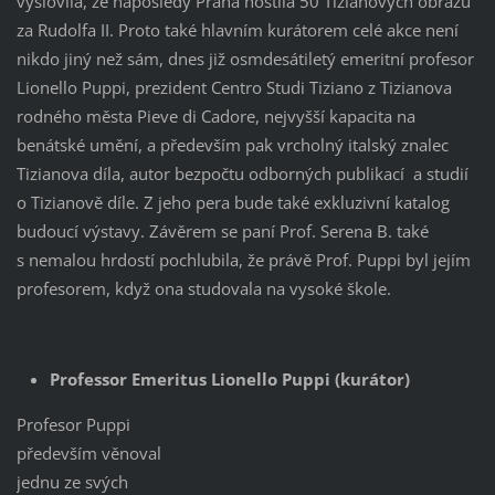
vyslovila, že naposledy Praha hostila 50 Tizianových obrazů
za Rudolfa II. Proto také hlavním kurátorem celé akce není
nikdo jiný než sám, dnes již osmdesátiletý emeritní profesor
Lionello Puppi, prezident Centro Studi Tiziano z Tizianova
rodného města Pieve di Cadore, nejvyšší kapacita na
benátské umění, a především pak vrcholný italský znalec
Tizianova díla, autor bezpočtu odborných publikací a studií
o Tizianově díle. Z jeho pera bude také exkluzivní katalog
budoucí výstavy. Závěrem se paní Prof. Serena B. také
s nemalou hrdostí pochlubila, že právě Prof. Puppi byl jejím
profesorem, když ona studovala na vysoké škole.
Professor Emeritus Lionello Puppi (kurátor)
Profesor Puppi
především věnoval
jednu ze svých