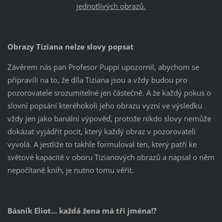
jednotlivých obrazů.
Obrazy Tiziana nelze slovy popsat
Závěrem nás pan Profesor Puppi upozornil, abychom se
připravili na to, že díla Tiziana jsou a vždy budou pro
pozorovatele srozumitelné jen částečně. A že každý pokus o
slovní popsání kteréhokoli jeho obrazu vyzní ve výsledku
vždy jen jako banální výpověď, protože nikdo slovy nemůže
dokázat vyjádřit pocit, který každý obraz v pozorovateli
vyvolá. A jestliže to takhle formuloval ten, který patří ke
světové kapacitě v oboru Tizianových obrazů a napsal o něm
nepočítaně knih, je nutno tomu věřit.
Básník Eliot... každá žena má tři jména!?