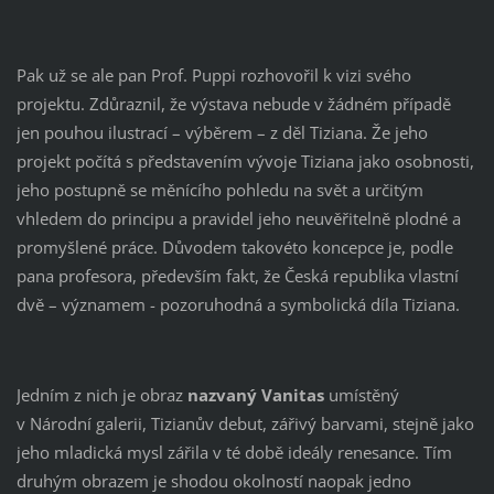
Pak už se ale pan Prof. Puppi rozhovořil k vizi svého
projektu. Zdůraznil, že výstava nebude v žádném případě
jen pouhou ilustrací – výběrem – z děl Tiziana. Že jeho
projekt počítá s představením vývoje Tiziana jako osobnosti,
jeho postupně se měnícího pohledu na svět a určitým
vhledem do principu a pravidel jeho neuvěřitelně plodné a
promyšlené práce. Důvodem takovéto koncepce je, podle
pana profesora, především fakt, že Česká republika vlastní
dvě – významem - pozoruhodná a symbolická díla Tiziana.
Jedním z nich je obraz
nazvaný Vanitas
umístěný
v Národní galerii, Tizianův debut, zářivý barvami, stejně jako
jeho mladická mysl zářila v té době ideály renesance. Tím
druhým obrazem je shodou okolností naopak jedno