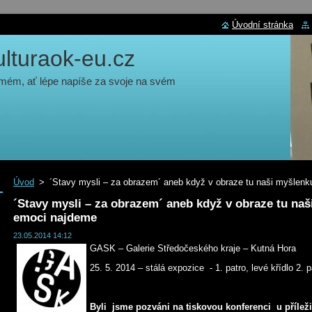
Úvodní stránka
turaok-eu.cz
 mém, ať lépe napíše za svoje na svém
Úvod
>
´Stavy mysli – za obrazem´ aneb když v obraze tu naši myšlenk
´Stavy mysli – za obrazem´ aneb když v obraze tu naš
emoci najdeme
23.05.2014 14:12
GASK – Galerie Středočeského kraje – Kutná Hora
25. 5. 2014 – stálá expozice - 1. patro, levé křídlo 2. p
Byli jsme pozváni na tiskovou konferenci u příleži