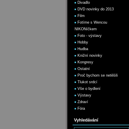
Divadlo
DVD novinky do 2013
Film
Fotíme s Wencou
NIKONíčkem
Foto - výstavy
Hobby
Hudba
Knižní novinky
Kongresy
Ostatní
Proč bychom se netěšili
Tlukot srdcí
Vše o bydlení
Výstavy
Zdraví
Fóra
Vyhledávání