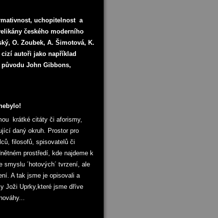
ormativnost, uchopitelnost a
elikány českého moderního
rský, O. Zoubek, A. Šimotová, K.
 cizí autoři jako například
ho původu John Gibbons,
nebylo!
ou krátké citáty či aforismy,
ující daný okruh. Prostor pro
ů, filosofů, spisovatelů či
nětném prostředí, kde najdeme k
 smyslu ´hotových´ tvrzení, ale
í. A tak jsme je opisovali a
zy Joži Uprky,které jsme dříve
vnováhy...