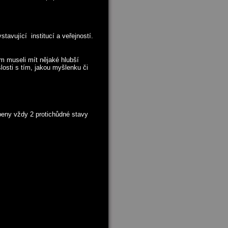
tavující institucí a veřejností.
m museli mít nějaké hlubší
sti s tím, jakou myšlenku či
peny vždy 2 protichůdné stavy