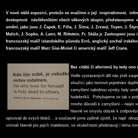
V nové stálé expozici, protože se snažíme o její inspirativnost, inf
dostupnost návštěvníkům všech věkových skupin, představujeme v
umění, jako jsou J. Čapek, E. Filla, J. Šíma, J. Zrzavý, Toyen, J. Šty
Malich, J. Sopko, A. Lamr, M. Rittstein, Fr. Skála jr. Zastoupeni jsou i
francouzský malíř islandského původu Erró, anglický sochař irské
francouzský malíř Marc Giai-Miniet či americký malíř Jeff Crane.
Bez citátů či aforismů by tedy ono 
Vedle vystavených děl nás jistě zaujm
sloužící jako textové pojednání doplň
zamyšlení nabídnou výroky řady umělc
hudebníků. Pohybujeme se tak v pod
mnoho důvodů k zamyšlení – nejen ve
hlavně ve smyslu otázek k zodpovězen
opisovali do svých bloků… a současně jsme zpětně zjistili, že např. obra
vnímali hlavně pro jejich malebnost, ve skutečnosti představují i téma ro