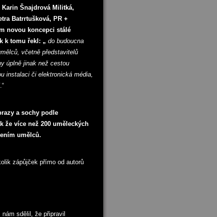
 Karin Šnajdrová Militká,
tra Batrrtušková, PR +
ám novou koncepci stálé
k k tomu řekl: „
do budoucna
umělců, včetně představitelů
y úplně jinak než cestou
 instalaci či elektronická média,
.“
brazy a sochy podle
ak že více než 200 uměleckých
žením umělců.
lik zápůjček přímo od autorů
ám sdělil, že připravil