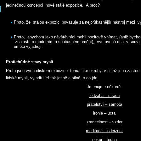
jedinečnou koncepci nové stálé expozice. A proč?
Proto, že stálou expozici považuje za nejprůkaznější nástroj mezi vys
Proto, abychom jako návštěvníci mohli pocitově vnímat, (aniž bycho
znalosti o moderním a současném umění), vystavená díla v souvislo
emoci vyjadřují.
Protichůdné stavy mysli
Proto jsou východiskem expozice tematické okruhy, v nichž jsou zastou
lidské mysli, vyjadřující tak jasně a silně, o co jde.
Jmenujme některé:
odvaha – strach
přátelství – samota
ironie – úcta
zranitelnost – vzdor
meditace – odcizení
pokoj – touha