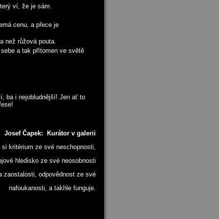
který ví, že je sám.
nemá cenu, a přece je
la než růžová pouta.
d sebe a tak přítomen ve světě
í, ba i nejobludnější! Jen ať to
fese!
Josef Čapek: Kurátor v galerii
 si kritérium ze své neschopnosti,
jové hledisko ze své neosobnosti
a zaostalosti, odpovědnost ze své
nafoukanosti, a takhle funguje.