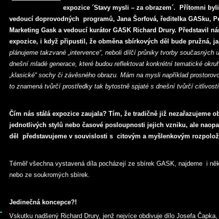
expozice ´Stavy mysli – za obrazem´. Přítomni byli
vedoucí doprovodných programů, Jana Šorfová, ředitelka GASku, Pe
Marketing Gask a vedoucí kurátor GASK Richard Drury. Představil n
expozice, i když připustil, že obměna sbírkových děl bude pružná, ja
plánujeme takzvané „intervence“, neboli dílčí průniky tvorby současných 
dnešní mladé generace, které budou reflektovat konkrétní tematické okruh
„klasické“ sochy či závěsného obrazu. Mám na mysli například prostorovou
to znamená tvůrčí prostředky tak bytostně spjaté s dnešní tvůrčí citlivostí
Čím nás stálá expozice zaujala? Tím, že tradičně již nezařazujeme o
jednotlivých stylů nebo časové posloupnosti jejich vzniku, ale naop
děl představujeme v souvislosti s citovým a myšlenkovým rozpolo
Téměř všechna vystavená díla pocházejí ze sbírek GASK, najdeme i něko
nebo ze soukromých sbírek.
Jedinečná koncepce?!
Vskutku nadšený Richard Drury, jenž nejvíce obdivuje dílo Josefa Čapka, n