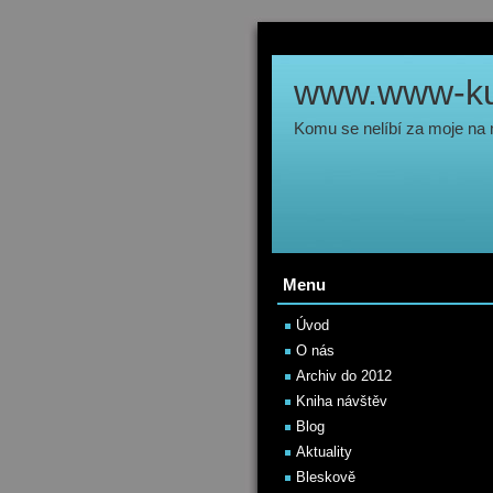
www.www-kul
Komu se nelíbí za moje na
Menu
Úvod
O nás
Archiv do 2012
Kniha návštěv
Blog
Aktuality
Bleskově