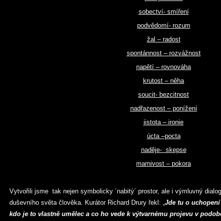
sobectví- smíření
podvědomí- rozum
žal – radost
spontánnost – rozvážnost
napětí – rovnováha
krutost – něha
soucit- bezcitnost
nadřazenost – ponížení
jistota – ironie
úcta –pocta
naděje- skepse
marnivost – pokora
Vytvořili jsme tak nejen symbolicky ´nabitý´ prostor, ale i výmluvný dia
duševního světa člověka. Kurátor Richard Drury řekl: „
Jde tu o uchopení
kdo je to vlastně umělec a co ho vede k výtvarnému projevu v podob