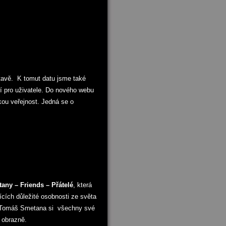
tavě. K tomut datu jsme také
cí pro uživatele. Do nového webu
ckou veřejnost. Jedná se o
ny – Friends – Přátelé
, která
jících důležité osobnosti ze světa
, žeTomáš Smetana si všechny své
 obrazně.