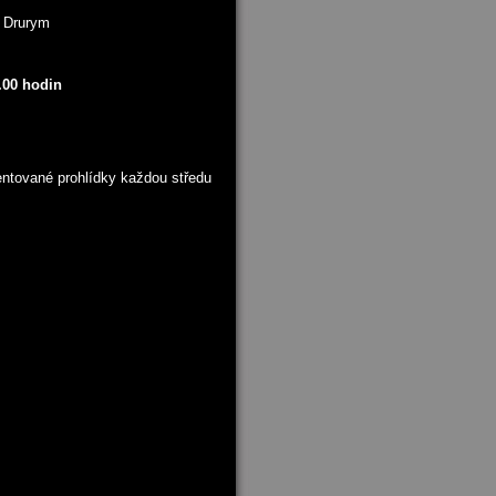
 Drurym
7.00 hodin
entované prohlídky každou středu