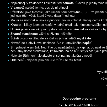
Nejhlouběji v základech lidskosti tkví
samota
. Člověk je jediný tvor, 
V samotě
najdeš jen to, cos do ní přinesl
Přátelství
jako filosofie, jako umění není nezbytné (…)…Pro přežití 
jednouz těch věcí, které životu dávají hodnotu…
Mají-li se
volnost
a láska vylučovat, volím volnost. Raději černá kříd
Krutost
- Nikdy jsem se necítil v jedné chvíli tak hluboce vzdálen o
Umění
je více nepokoj než jistota: vždy je v něm veliká složka touhy
Životní statečnost:
vážiti si života i těžkého
Štěstí
prospívá tělu, ale za růst svých sil vděčí mysl
žalu
Netvoří se z chvilkové inspirace. Ale z ustavičného
napětí
Smyslnost v umění
. Nechť je co nejněžnější, láskyplná, co nejdivějš
není smyslnost předstíraná, imitovaná, ba co hůř: smyslnost jako pro
Nejenže
Bůh
není, ale zkuste si sehnat instalatéra v neděli
Odcizení
- Nejsem jako oni. Ale můžu se tak tvářit
Vytvoří
vývo
Doprovodné programy
17 . 6. 2014 od 16.00 hodin