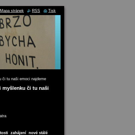
Mapa stránek
RSS
Tisk
u či tu naši emoci najdeme
i myšlenku či tu naši
atra
tosti zahájení nové stálé