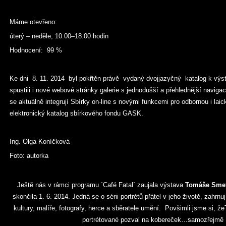
Máme otevřeno:
úterý – neděle, 10.00–18.00 hodin
Hodnocení: 99 %
Ke dni 8. 11. 2014 byl pokřtěn právě vydaný dvojjazyčný katalog k výs
spustili i nové webové stránky galerie s jednodušší a přehlednější naviga
se aktuálně integrují Sbírky on-line s novými funkcemi pro odbornou i lai
elektronický katalog sbírkového fondu GASK.
Ing. Olga Koníčková
Foto: autorka
Ještě nás v rámci programu ´Café Fatal´ zaujala výstava
Tomáše Smeta
skončila 1. 6. 2014. Jedná se o sérii portrétů přátel v jeho životě, zahrnu
kultury, malíře, fotografy, herce a sběratele umění. Povšimli jsme si
portrétované pozval na kobereček…samozřejmě