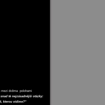
log mezi dvěma polohami
 snad té nejzásadnější otázky:
ě, kterou vidíme?“