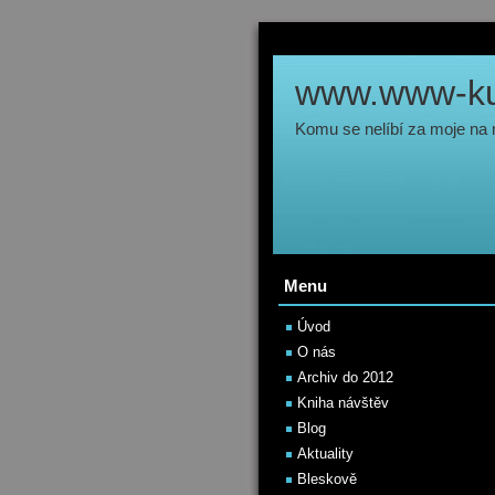
www.www-kul
Komu se nelíbí za moje na
Menu
Úvod
O nás
Archiv do 2012
Kniha návštěv
Blog
Aktuality
Bleskově