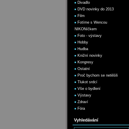
Divadlo
DVD novinky do 2013
Film
Fotíme s Wencou
NIKONíčkem
Foto - výstavy
Hobby
Hudba
Knižní novinky
Kongresy
Ostatní
Proč bychom se netěšili
Tlukot srdcí
Vše o bydlení
Výstavy
Zdraví
Fóra
Vyhledávání