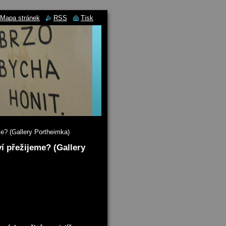
Mapa stránek
RSS
Tisk
e? (Gallery Portheimka)
í přežijeme? (Gallery