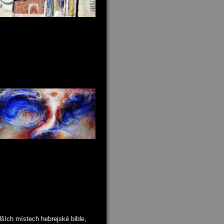
lších místech hebrejské bible,