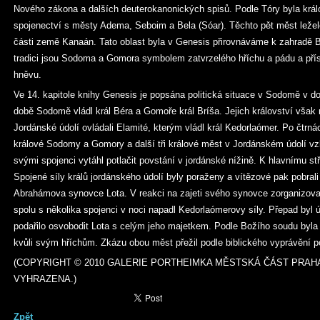
Nového zákona a dalších deuterokanonických spisů. Podle Tóry byla kr
spojenectví s městy Adema, Seboim a Bela (Sóar). Těchto pět měst leželo
části země Kanaán. Tato oblast byla v Genesis přirovnáváme k zahradě 
tradici jsou Sodoma a Gomora symbolem zatvrzelého hříchu a pádu a pří
hněvu.
Ve 14. kapitole knihy Genesis je popsána politická situace v Sodomě v do
době Sodomě vládl král Béra a Gomoře král Bríša. Jejich království však 
Jordánské údolí ovládali Elamité, kterým vládl král Kedorlaómer. Po čtrná
králové Sodomy a Gomory a další tři králové měst v Jordánském údolí vzb
svými spojenci vytáhl potlačit povstání v jordánské nížině. K hlavnímu stř
Spojené síly králů jordánského údolí byly poraženy a vítězové pak pobrali
Abrahámova synovce Lota. V reakci na zajeti svého synovce zorganizov
spolu s několika spojenci v noci napadl Kedorlaómerovy síly. Přepad by
podařilo osvobodit Lota s celým jeho majetkem. Podle Božího soudu byl
kvůli svým hříchům. Zkázu obou měst přežil podle biblického vyprávění p
(COPYRIGHT © 2010 GALERIE PORTHEIMKA MĚSTSKÁ ČÁST PRAHA
VYHRAZENA.)
Zpět