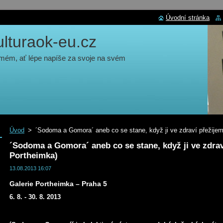
Úvodní stránka
turaok-eu.cz
 mém, ať lépe napíše za svoje na svém
Úvod
>
´Sodoma a Gomora´ aneb co se stane, když ji ve zdraví přežijem
´Sodoma a Gomora´ aneb co se stane, když ji ve zdrav
Portheimka)
13.08.2013 16:07
Galerie Portheimka – Praha 5
6. 8. - 30. 8. 2013