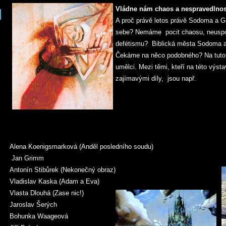
Vládne nám chaos a nespravedlno
A proč právě letos právě Sodoma a
sebe? Nemáme pocit chaosu, neuspořá
defétismu? Biblická města Sodoma a
Čekáme na něco podobného? Na tuto 
umělci. Mezi těmi, kteří na této výst
zajímavými díly, jsou např.
Alena Koenigsmarková (Anděl posledního soudu)
Jan Grimm
Antonín Stibůrek (Nekonečný obraz)
Vladislav Kaska (Adam a Eva)
Vlasta Dlouhá (Zase nic!)
Jaroslav Šerých
Bohunka Waageová