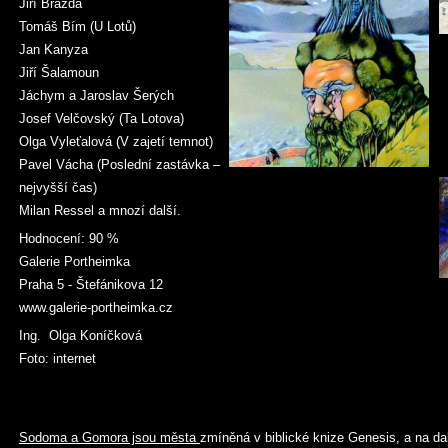
Jiří Brázda
Tomáš Bím (U Lotů)
Jan Kanyza
Jiří Šalamoun
Jáchym a Jaroslav Šerých
Josef Velčovský (Ta Lotova)
Olga Vyleťalová (V zajetí temnot)
Pavel Vácha (Poslední zastávka –
nejvyšší čas)
Milan Ressel a mnozí další.
Hodnocení: 90 %
Galerie Portheimka
Praha 5 - Štefánikova 12
www.galerie-portheimka.cz
Ing. Olga Koníčková
Foto: internet
Sodoma a Gomora jsou města
zmíněná v biblické knize Genesis, a na da