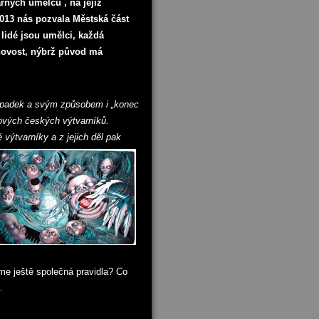
ných umělců , na jejíž
2013 nás pozvala Městská část
 lidé jsou umělci, každá
 novost, nýbrž původ má
 úpadek a svým způsobem i „konec
čkových českých výtvarníků.
ýtvarníky a z jejich děl pak
e ještě společná pravidla? Co
.