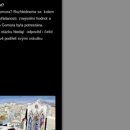
st?
 Gomora? Rozhlédneme se kolem
danosti, znejistění hodnot a
 Gomora byla potrestána.
otázku hledají odpověď i čeští
avě podíleli svými vskutku