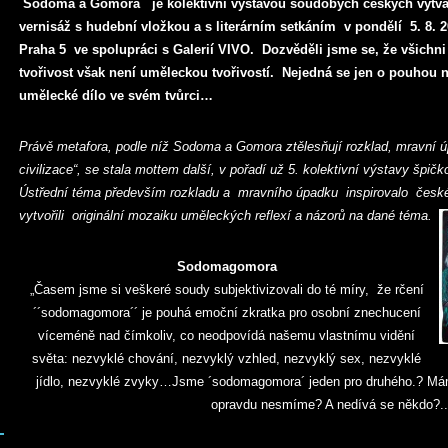
´Sodoma a Gomora´´ je kolektivní výstavou soudobých českých výtvar
vernisáž s hudební vložkou a s literárním setkáním v pondělí 5. 8. 
Praha 5 ve spolupráci s Galerií VIVO. Dozvěděli jsme se, že všichni
tvořivost však není uměleckou tvořivostí. Nejedná se jen o pouhou
umělecké dílo ve svém tvůrci…
Právě metafora, podle níž Sodoma a Gomora ztělesňují rozklad, mravní
civilizace“, se stala mottem další, v pořadí už 5. kolektivní výstavy špi
Ústřední téma především rozkladu a mravního úpadku inspirovalo české v
vytvořili originální mozaiku uměleckých reflexí a názorů na dané téma.
Sodomagomora
„Časem jsme si veškeré soudy subjektivizovali do té míry, že rčení
´´sodomagomora´´ je pouhá emoční zkratka pro osobní znechucení
víceméně nad čímkoliv, co neodpovídá našemu vlastnímu vidění
světa: nezvyklé chování, nezvyklý vzhled, nezvyklý sex, nezvyklé
jídlo, nezvyklé zvyky…Jsme ´sodomagomora´ jeden pro druhého.? Mám
opravdu nesmíme? A nedívá se někdo?..