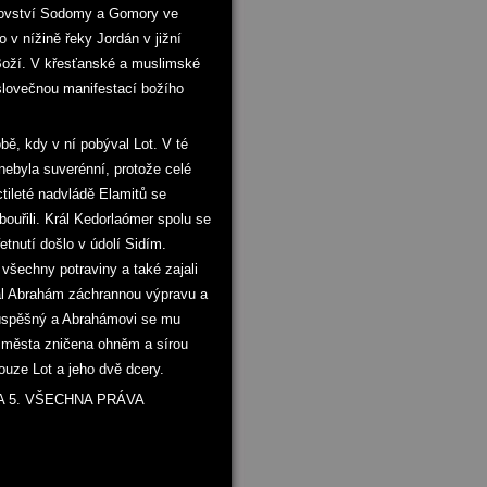
álovství Sodomy a Gomory ve
 v nížině řeky Jordán v jižní
Boží. V křesťanské a muslimské
slovečnou manifestací božího
bě, kdy v ní pobýval Lot. V té
nebyla suverénní, protože celé
ctileté nadvládě Elamitů se
ouřili. Král Kedorlaómer spolu se
etnutí došlo v údolí Sidím.
 všechny potraviny a také zajali
al Abrahám záchrannou výpravu a
l úspěšný a Abrahámovi se mu
a města zničena ohněm a sírou
ouze Lot a jeho dvě dcery.
 5. VŠECHNA PRÁVA