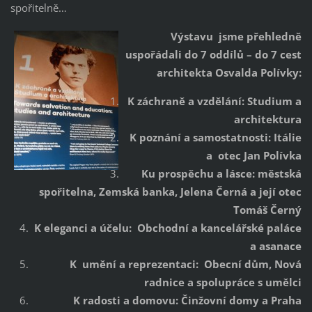
spořitelně…
Výstavu jsme přehledně
uspořádali do 7 oddílů – do 7 cest
architekta Osvalda Polívky:
K záchraně a vzdělání: Studium a
architektura
K poznání a samostatnosti: Itálie
a otec Jan Polívka
Ku prospěchu a lásce: městská
spořitelna, Zemská banka, Jelena Černá a její otec
Tomáš Černý
K eleganci a účelu: Obchodní a kancelářské paláce
a asanace
K umění a reprezentaci: Obecní dům, Nová
radnice a spolupráce s umělci
K radosti a domovu: Činžovní domy a Praha