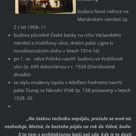
budova Nové radnice na
Mariánském náměstí čp.
2 z let 1908–11
budova původně České banky na rohu Václavského
náměstí a Vodičkovy ulice, dnešní palác Ligna (v
novoklasicistním slohu v letech 1914-16)
po 1. sv. válce Polívka navrhl budovu ve Vodičkově
ulici čp. 699 dokončenou v r. 1928 (Osvobozené
divadlo)
ve stylu moderny (spolu s Adolfem Foehrem) navrhl
palác Dunaj na Národní třídě čp. 138 postavený v letech
1928–30
„Na českou techniku nepůjdu, protože se mně nic
neshoduje. Možná, že beztoho půjdu na rok do Vídně, bude-
li to tam s architekturou lepší než zde, kde je to dosti