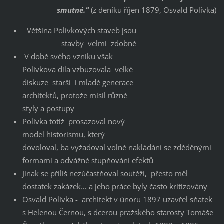
smutné.“
(z deníku říjen 1879, Osvald Polívka)
Většina Polívkových staveb jsou
stavby velmi zdobné
V době svého vzniku však
Polívkova díla vzbuzovala velké
diskuze starší i mladé generace
architektů, protože mísil různé
styly a postupy
Polívka totiž prosazoval nový
model historismu, který
dovoloval, ba vyžadoval volné nakládání se zděděnými
formami a odvážné stupňování efektů
Jinak se příliš nezúčastňoval soutěží, přesto měl
dostatek zakázek… a jeho práce byly často kritizovány
Osvald Polívka - architekt v únoru 1897 uzavřel sňatek
s Helenou Černou, s dcerou pražského starosty Tomáše