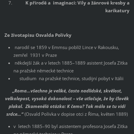
K přírodě a imaginaci: Vily a žánrové kresby a
karikatury
Ze životapisu Osvalda Polívky
narodil se 1859 v Emmsu poblíž Lince v Rakousku,
zemřel 1931 v Praze
někdejší žák a v letech 1885–1889 asistent Josefa Zítka
na pražské německé technice
studium na pražské technice, studijní pobyt v Itálii
„Roma…všechno je veliké, často nadlidské, skvělost,
velkolepost, vysoká dokonalost – vše utlačuje, že by člověk
plakal. Zkamenělá otázka: K čemu? Tak málo se tu vidí
srdce…“
(Osvald Polívka v dopise otci z Říma, květen 1889)
v letech 1885–90 byl asistentem profesora Josefa Zítka