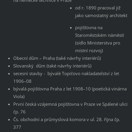
na německé technice v Praze
od r. 1890 pracoval již
jako samostatný architekt
pojišťovna na
Staroměstském náměstí
(sídlo Ministerstva pro
místní rozvoj)
Obecní dům – Praha (také návrhy interiérů)
Slovanský dům (také návrhy interiérů)
secesní stavby - bývalé Topičovo nakladatelství z let
1906–08
bývalá pojišťovna Praha z let 1908–10 (poetická vinárna
Viola)
První česká vzájemná pojišťovna v Praze ve Spálené ulici
čp. 76
Čs. obchodní a průmyslová komora v ul. 28. října čp.
377