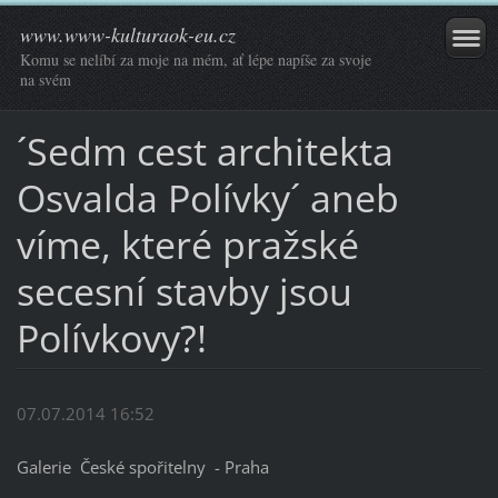
www.www-kulturaok-eu.cz
Komu se nelíbí za moje na mém, ať lépe napíše za svoje
na svém
´Sedm cest architekta
Osvalda Polívky´ aneb
víme, které pražské
secesní stavby jsou
Polívkovy?!
07.07.2014 16:52
Galerie České spořitelny - Praha