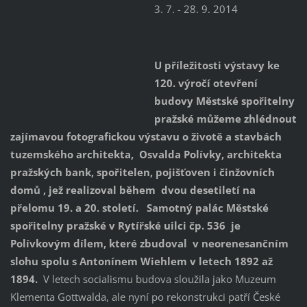
3. 7. - 28. 9. 2014
U příležitosti výstavy ke
120. výročí otevření
budovy Městské spořitelny
pražské můžeme zhlédnout
zajímavou fotografickou výstavu o životě a stavbách
tuzemského architekta, Osvalda Polívky, architekta
pražských bank, spořitelen, pojišťoven i činžovních
domů , jež realizoval během dvou desetiletí na
přelomu 19. a 20. století. Samotný palác Městské
spořitelny pražské v Rytířské uilci čp. 536 je
Polívkovým dílem, které zbudoval v neorenesančním
slohu spolu s Antonínem Wiehlem v letech 1892 až
1894.
V letech socialismu budova sloužila jako Muzeum
Klementa Gottwalda, ale nyní po rekonstrukci patří České