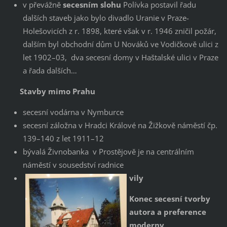
v převážně
secesním slohu
Polívka postavil řadu
dalších staveb jako bylo divadlo Uranie v Praze-
Holešovicích z r. 1898, které však v r. 1946 zničil požár,
dalším byl obchodní dům U Nováků ve Vodičkově ulici z
let 1902–03, dva secesní domy v Haštalské ulici v Praze
a řada dalších…
Stavby mimo Prahu
secesní vodárna v Nymburce
secesní záložna v Hradci Králové na Žižkově náměstí čp.
139–140 z let 1911–12
bývalá Živnobanka v Prostějově je na centrálním
náměstí v sousedství radnice
vily
Konec secesní tvorby
autora a preference
moderny