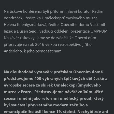
Na tiskové konferenci byli přítomni hlavní kurátor Radim
Vondráček, ředitelka Uměleckoprůmyslového muzea
Helena Koenigsmarková, ředitel Obecního domu Vlastimil
Ježek a Dušan Seidl, vedoucí oddělení prezentace UMPRUM.
Na závěr tiskovky jsme se dozvěděli, že Obecní dům
připravuje na rok 2016 velkou retrospektivu Jiřího
Anderleho, k jeho osmdesátinám.
Na dlouhodobé výstavě v pražském Obecním domě
představujeme 400 vybraných špičkových děl české a
evropské secese ze sbírek Uměleckoprůmyslového
muzea v Praze. Představujeme návštěvníkům užité
secesní umění jako reformní umělecký proud, který
byl součástí převratného modernizačního a
emancipačního úsilí konce 19. století. Nechybí zde ani