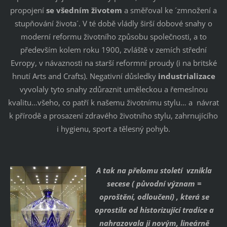
propojení
se všedním životem
a směřoval ke ´zmnožení a
stupňování života´. V té době vládly širší dobové snahy o
moderní reformu životního způsobu společnosti, a to
především kolem roku 1900, zvláště v zemích střední
Evropy, v návaznosti na starší reformní proudy (i na britské
hnutí Arts and Crafts). Negativní důsledky
industrializace
vyvolaly tyto snahy zdůraznit uměleckou a řemeslnou
kvalitu…všeho, co patří k našemu životnímu stylu… a návrat
k přírodě a prosazení zdravého životního stylu, zahrnujícího
i hygienu, sport a tělesný pohyb.
A tak na přelomu století vznikla
secese ( původní význam =
oproštění, odloučení) , která se
oprostila od historizující tradice a
nahrazovala ji novým, lineárně