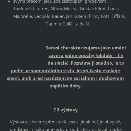
svými pracemi jsou zde zastoupeni především H.
Toulouse-Lautrec, Alfons Mucha, Gustav Klimt, Louis
Majorelle, Leopold Bauer, Jan Kotěra, firmy Lötz, Tiffany,
Daum a Gallé…a další
Secesi charakterizujeme jako umění
závěru jedné epochy (období - fin
de siècle). Poznáme ji snadno, a to
podle ornamentálního stylu, který často evokuje
snění, únik před narůstajícím sociálním i duchovním
napětím doby.
Cíl výstavy
Výstavou chceme představit secesi jinak než je obvyklé,
představit ji jako umělecký proud, který usiloval o úzké