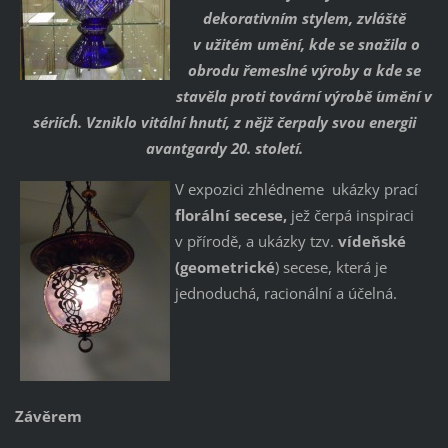
dekorativním stylem, zvláště
v užitém umění, kde se snažila o
obrodu řemeslné výroby a kde se
stavěla proti tovární výrobě ´umění v
sériích´. Vzniklo vitální hnutí, z nějž čerpaly svou energii
avantgardy 20. století.
V expozici zhlédneme ukázky prací
florální secese,
jež čerpá inspiraci
v přírodě, a ukázky tzv.
vídeňské
(geometrické
) secese, která je
jednoduchá, racionální a účelná.
Závěrem