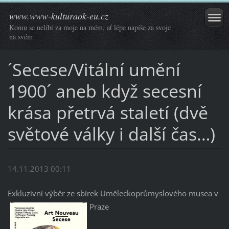
www.www-kulturaok-eu.cz
Komu se nelíbí za moje na mém, ať lépe napíše za svoje
na svém
´Secese/Vitální umění
1900´ aneb když secesní
krása přetrvá staletí (dvě
světové války i další čas…)
14.11.2013 00:11
Exkluzivní výběr ze sbírek Uměleckoprůmyslového musea v
Praze