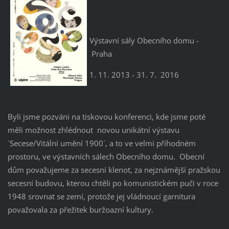
Výstavní sály Obecního domu -
Praha
1. 11. 2013 - 31. 7. 2016
Byli jsme pozváni na tiskovou konferenci, kde jsme poté
měli možnost zhlédnout novou unikátní výstavu
´Secese/Vitální umění 1900´, a to ve velmi příhodném
prostoru, ve výstavních sálech Obecního domu. Obecní
dům považujeme za secesní klenot, za nejznámější pražskou
secesní budovu, kterou chtěli po komunistickém puči v roce
1948 srovnat se zemí, protože jej vládnoucí garnitura
považovala za přežitek buržoazní kultury.