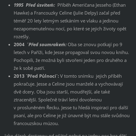
1995 ´Před úsvitem´:
Příběh Američana Jesseho (Ethan
Hawke) a Francouzky Celine (Julie Delpy) začal před
téměř 20 lety letmým setkáním ve vlaku a jedinou
nezapomenutelnou nocí, po které se jejich životy opět
rozešly.
2004 ´
Před soumrakem´:
Oba se znovu potkají po 9
letech v Paříži, kde Jesse propagoval svou novou knihu.
Pochopili, že možná byli stvořeni jeden pro druhého a
že k sobě patří.
2013 ´Před Půlnocí´:
V tomto snímku jejich příběh
pokračuje. Jesse a Celine jsou manželé a vychovávají
dvě dcery. Oba jsou starší, moudřejší, ale také
ztracenější. Společně tráví letní dovolenou
v prosluněném Řecku. Jesse tu hledá inspiraci pro další
psaní, ale pro Celine je již únavné být mu stále svůdnou
francouzskou múzou.
Jako dárek dostanou od přátel pobyt na jednu noc bez dětí