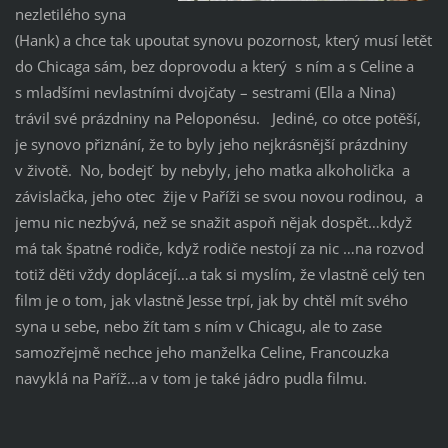
nezletilého syna
(Hank) a chce tak upoutat synovu pozornost, který musí letět
do Chicaga sám, bez doprovodu a který s ním a s Celine a
s mladšími nevlastními dvojčaty – sestrami (Ella a Nina)
trávil své prázdniny na Peloponésu. Jediné, co otce potěší,
je synovo přiznání, že to byly jeho nejkrásnější prázdniny
v životě. No, bodejť by nebyly, jeho matka alkoholička a
závislačka, jeho otec žije v Paříži se svou novou rodinou, a
jemu nic nezbývá, než se snažit aspoň nějak dospět…když
má tak špatné rodiče, když rodiče nestojí za nic …na rozvod
totiž děti vždy doplácejí…a tak si myslím, že vlastně celý ten
film je o tom, jak vlastně Jesse trpí, jak by chtěl mít svého
syna u sebe, nebo žít tam s ním v Chicagu, ale to zase
samozřejmě nechce jeho manželka Celine, Francouzka
navyklá na Paříž…a v tom je také jádro pudla filmu.