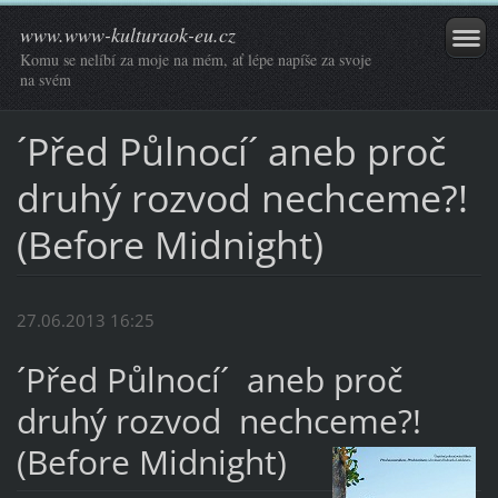
www.www-kulturaok-eu.cz
Komu se nelíbí za moje na mém, ať lépe napíše za svoje
na svém
´Před Půlnocí´ aneb proč
druhý rozvod nechceme?!
(Before Midnight)
27.06.2013 16:25
´Před Půlnocí´ aneb proč
druhý rozvod nechceme?!
(Before Midnight)