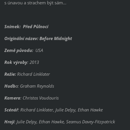
s únavou a strachem být sám…
Snímek: Před Půlnocí
Originální název: Before Midnight
Země původu:
USA
Rok výroby
: 2013
Režie:
Richard Linklater
Hudb
a: Graham Reynolds
Kamera
: Christos Voudouris
Scénář
: Richard Linklater, Julie Delpy, Ethan Hawke
Hrají
: Julie Delpy, Ethan Hawke, Seamus Davey-Fitzpatrick