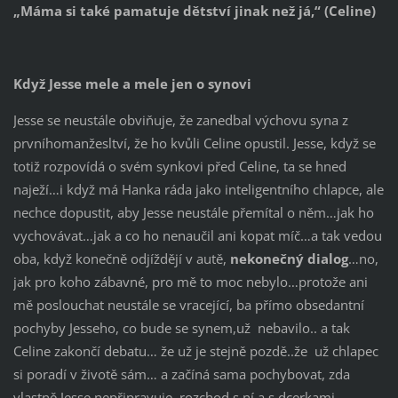
„Máma si také pamatuje dětství jinak než já,“ (Celine)
Když Jesse mele a mele jen o synovi
Jesse se neustále obviňuje, že zanedbal výchovu syna z
prvníhomanžesltví, že ho kvůli Celine opustil. Jesse, když se
totiž rozpovídá o svém synkovi před Celine, ta se hned
naježí…i když má Hanka ráda jako inteligentního chlapce, ale
nechce dopustit, aby Jesse neustále přemítal o něm…jak ho
vychovávat…jak a co ho nenaučil ani kopat míč…a tak vedou
oba, když konečně odjíždějí v autě,
nekonečný dialog
…no,
jak pro koho zábavné, pro mě to moc nebylo…protože ani
mě poslouchat neustále se vracející, ba přímo obsedantní
pochyby Jesseho, co bude se synem,už nebavilo.. a tak
Celine zakončí debatu… že už je stejně pozdě..že už chlapec
si poradí v životě sám… a začíná sama pochybovat, zda
vlastně Jesse nepřipravuje rozchod s ní a s dcerkami …