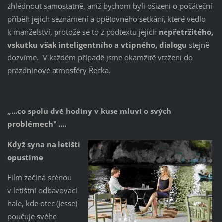
zhlédnout samostatně, aniž bychom byli ošizeni o počáteční
příběh jejich seznámení a opětovného setkání, které vedlo
k manželství, protože se to z podtextu jejich
nepřetržitého,
vskutku však inteligentního a vtipného, dialogu
stejně
dozvíme. V každém případě jsme okamžitě vtaženi do
prázdninové atmosféry Řecka.
„...co spolu dvě hodiny v kuse mluví o svých
problémech" ....
Když syna na letišti
opustíme
Film začíná scénou
v letištní odbavovací
hale, kde otec (Jesse)
poučuje svého