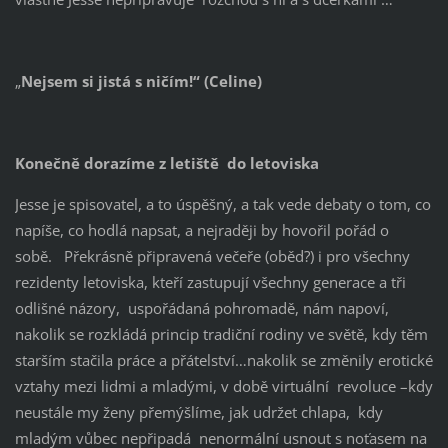
„
Nejsem si jistá s ničím!“ (Celine)
Konečně dorazíme z letiště do letoviska
Jesse je spisovatel, a to úspěšný, a tak vede debaty o tom, co
napíše, co hodlá napsat, a nejraději by hovořil pořád o
sobě. Překrásně připravená večeře (oběd?) i pro všechny
rezidenty letoviska, kteří zastupují všechny generace a tři
odlišné názory, uspořádaná pohromadě, nám napoví,
nakolik se rozkládá princip tradiční rodiny ve světě, kdy těm
starším stačila práce a přátelství…nakolik se změnily erotické
vztahy mezi lidmi a mladými, v době virtuální revoluce –kdy
neustále my ženy přemýšlíme, jak udržet chlapa, kdy
mladým vůbec nepřipadá nenormální usnout s noťasem na