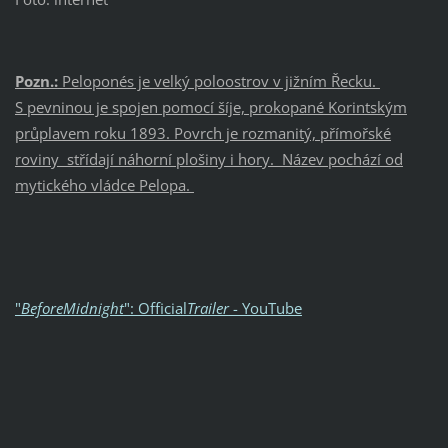
Pozn.:
Peloponés je velký poloostrov v jižním Řecku.
S pevninou je spojen pomocí šíje, prokopané Korintským
průplavem roku 1893. Povrch je rozmanitý, přímořské
roviny střídají náhorní plošiny i hory. Název pochází od
mytického vládce Pelopa.
"
BeforeMidnight
": Official
Trailer
- YouTube