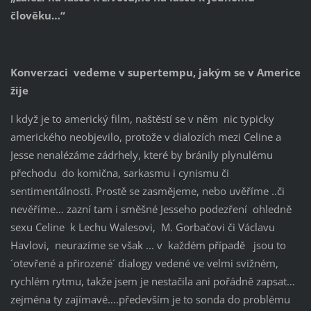
člověku…“
Konverzaci vedeme v supertempu, jakým se v Americe
žije
I když je to americký film, naštěstí se v něm nic typicky
amerického neobjevilo, protože v dialozích mezi Celine a
Jesse nenalézáme zádrhely, které by bránily plynulému
přechodu do komična, sarkasmu i cynismu či
sentimentálnosti. Prostě se zasmějeme, nebo uvěříme ..či
nevěříme… zazní tam i směšné Jesseho podezření ohledně
sexu Celine k Lechu Walesovi, M. Gorbačovi či Václavu
Havlovi, neurazíme se však ... v každém případě jsou to
´otevřené a přirozené´ dialogy vedené ve velmi svižném,
rychlém rytmu, takže jsem je nestačila ani pořádně zapsat…
zejména ty zajímavé….především je to sonda do problému