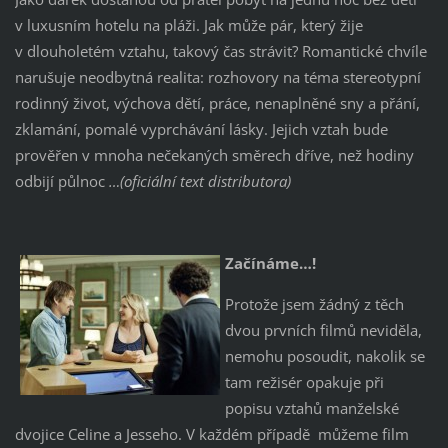
v luxusním hotelu na pláži. Jak může pár, který žije
v dlouholetém vztahu, takový čas strávit? Romantické chvíle
narušuje neodbytná realita: rozhovory na téma stereotypní
rodinný život, výchova dětí, práce, nenaplněné sny a přání,
zklamání, pomalé vyprchávání lásky. Jejich vztah bude
prověřen v mnoha nečekaných směrech dříve, než hodiny
odbijí půlnoc
…(oficiální text distributora)
Začínáme…!
Protože jsem žádný z těch
dvou prvních filmů neviděla,
nemohu posoudit, nakolik se
tam režisér opakuje při
popisu vztahů manželské
dvojice Celine a Jesseho. V každém případě můžeme film