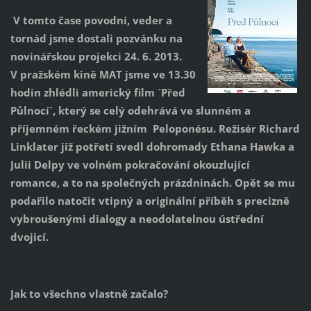
V tomto čase povodní, veder a
tornád jsme dostali pozvánku na
novinářskou projekci 24. 6. 2013.
V pražském kině MAT jsme ve 13.30
hodin zhlédli americký film ´Před
Půlnocí´, který se celý odehrává ve slunném a
příjemném řeckém jižním Peloponésu. Režisér Richard
Linklater již potřetí svedl dohromady Ethana Hawka a
Julii Delpy ve volném pokračování okouzlující
romance, a to na společných prázdninách. Opět se mu
podařilo natočit vtipný a originální příběh s precizně
vybroušenými dialogy a neodolatelnou ústřední
dvojicí.
Jak to všechno vlastně začalo?