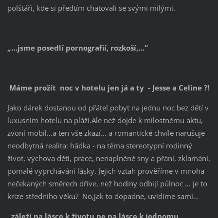
polštáři, kde si předtím chatovali se svými milými.
„…jsme posedlí pornografií, rozkoší,…“
Máme prožít noc v hotelu jen já a ty - Jesse a Celine ?!
Jako dárek dostanou od přátel pobyt na jednu noc bez dětí v
luxusním hotelu na pláži.Ale než dojde k milostnému aktu,
zvoní mobil…a ten vše zkazí… a romantické chvíle narušuje
neodbytná realita: hádka - na téma stereotypní rodinný
život, výchova dětí, práce, nenaplněné sny a přání, zklamání,
pomalé vyprchávání lásky. Jejich vztah prověříme v mnoha
nečekaných směrech dříve, než hodiny odbijí půlnoc … je to
krize středního věku? No,jak to dopadne, uvidíme sami…
„záleží na lásce k životu,ne na lásce k jednomu