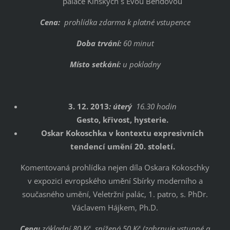
paláce Kinských s Evou Bendovou
Cena:
prohlídka zdarma k platné vstupence
Doba trvání:
60 minut
Místo setkání:
u pokladny
3. 12. 2013
: úterý
16.30 hodin
Gesto, křivost, hysterie.
Oskar Kokoschka v kontextu expresivních
tendencí umění 20. století.
Komentovaná prohlídka nejen díla Oskara Kokoschky
v expozici evropského umění Sbírky moderního a
současného umění, Veletržní palác, 1. patro, s. PhDr.
Václavem Hájkem, Ph.D.
Cena
:
základní 80 Kč, snížená 50 Kč (zahrnuje vstupné a