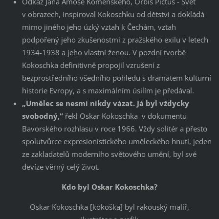
Odkaz Jana Amose Komenského, Orbis Pictus - Svět
v obrazech, inspiroval Kokoschku od dětství a dokládá
mimo jiného jeho úzký vztah k Čechám, vztah
podpořený jeho zkušenostmi z pražského exilu v letech
1934-1938 a jeho vlastní ženou. V pozdní tvorbě
Kokoschka definitivně propojil vzrušení z
bezprostředního všedního pohledu s dramatem kulturní
historie Evropy, a s maximálním úsilím je předával.
„Umělec se nesmí nikdy vázat. Já byl vždycky
svobodný,“
řekl Oskar Kokoschka v dokumentu
Bavorského rozhlasu v roce 1966. Vždy solitér a přesto
spolutvůrce expresionistického uměleckého hnutí, jeden
ze zakladatelů moderního světového umění, byl své
devíze věrný celý život.
Kdo byl Oskar Kokoschka?
Oskar Kokoschka [kokoška] byl rakouský malíř,