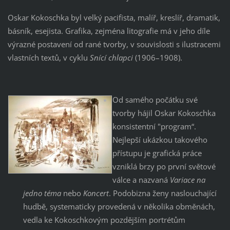
Oskar Kokoschka byl velký pacifista, malíř, kreslíř, dramatik,
básník, esejista. Grafika, zejména litografie má v jeho díle
výrazné postavení od rané tvorby, v souvislosti s ilustracemi
vlastních textů, v cyklu
Snící chlapci
(1906–1908).
Od samého počátku své
tvorby hájil Oskar Kokoschka
konsistentní "program“.
Nejlepší ukázkou takového
přístupu je grafická práce
vzniklá brzy po první světové
válce a nazvaná
Variace na
jedno téma
nebo
Koncert
. Podobizna ženy naslouchající
hudbě, systematicky provedená v několika obměnách,
vedla ke Kokoschkovým pozdějším portrétům