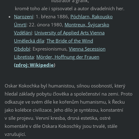
ilustrátor a grafik,
kromě toho ale i spisovatel a autor divadelních her.
Narození
:
1. března 1886,
Pöchlarn, Rakousko
Úmrtí
:
22. února 1980,
Montreux, Švýcarsko
Vzdělání
:
University of Applied Arts Vienna
Umělecká díla
:
The Bride of the Wind
Období
:
Expresionismus
,
Vienna Secession
Libretista
:
Mörder, Hoffnung der Frauen
(zdroj:
Wikipedie
)
Oskar Kokochka byl humanistou, silnou osobností, který
hledal základy pobytu člověka a společenství na zemi. Proto
odkazuje ve svém díle ke kořenům humanismu, k Řecku
jako kolébce civilizace. Jeho dílo je syntézou, konstantní
v síle projevu. Vervní kresba, drsná estetika, ostré
komentáře v díle Oskara Kokoschky jsou trvalé, stále
vzrušující.