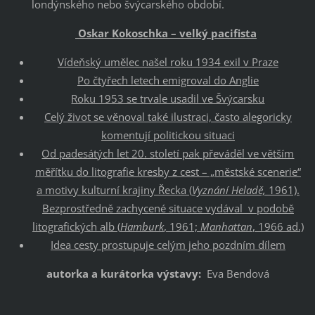
londýnského nebo švýcarského období.
Oskar Kokoschka – velký pacifista
Vídeňský umělec našel roku 1934 exil v Praze
Po čtyřech letech emigroval do Anglie
Roku 1953 se trvale usadil ve Švýcarsku
Celý život se věnoval také ilustraci, často alegoricky
komentují politickou situaci
Od padesátých let 20. století pak převáděl ve větším
měřítku do litografie kresby z cest – „městské scenerie“
a motivy kulturní krajiny Řecka (
Vyznání Heladě,
1961).
Bezprostředně zachycené situace vydával v podobě
litografických alb (
Hamburk
, 1961;
Manhattan
, 1966 ad.)
Idea cesty prostupuje celým jeho pozdním dílem
autorka a kurátorka výstavy:
Eva Bendová