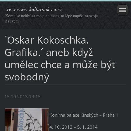
www.www-kulturaok-eu.cz
Komu se nelíbí za moje na mém, ať lépe napíše za svoje
na svém
´Oskar Kokoschka.
Grafika.´ aneb když
umělec chce a může být
svobodný
15.10.2013 14:15
Konírna paláce Kinských – Praha 1
4. 10. 2013 – 5. 1. 2014