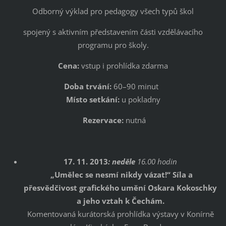
Odborný výklad pro pedagogy všech typů škol
spojený s aktivním představením části vzdělávacího
programu pro školy.
Cena:
vstup i prohlídka zdarma
Doba trvání:
60–90 minut
Místo setkání:
u pokladny
Rezervace:
nutná
17. 11. 2013
: neděle
16.00 hodin
„Umělec se nesmí nikdy vázat!“ Síla a
přesvědčivost grafického umění Oskara Kokoschky
a jeho vztah k Čechám.
Komentovaná kurátorská prohlídka výstavy v Konírně