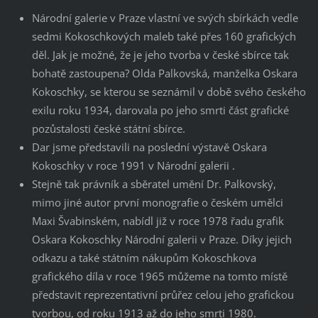
Národní galerie v Praze vlastní ve svých sbírkách vedle
sedmi Kokoschkových maleb také přes 160 grafických
děl. Jak je možné, že je jeho tvorba v české sbírce tak
bohatě zastoupena? Olda Palkovská, manželka Oskara
Kokoschky, se kterou se seznámil v době svého českého
exilu roku 1934, darovala po jeho smrti část grafické
pozůstalosti české státní sbírce.
Dar jsme představili na poslední výstavě Oskara
Kokoschky v roce 1991 v Národní galerii .
Stejně tak právník a sběratel umění Dr. Palkovský,
mimo jiné autor první monografie o českém umělci
Maxi Švabinském, nabídl již v roce 1978 řadu grafik
Oskara Kokoschky Národní galerii v Praze. Díky jejich
odkazu a také státním nákupům Kokoschkova
grafického díla v roce 1965 můžeme na tomto místě
představit reprezentativní průřez celou jeho grafickou
tvorbou, od roku 1913 až do jeho smrti 1980.