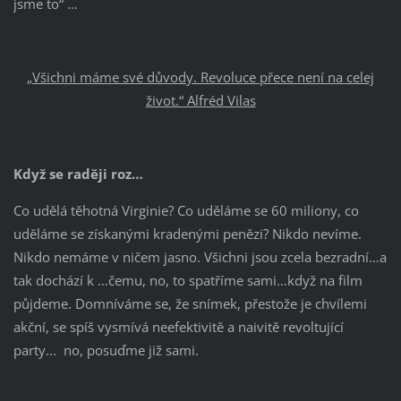
jsme to“ …
„Všichni máme své důvody. Revoluce přece není na celej
život.“ Alfréd Vilas
Když se raději roz…
Co udělá těhotná Virginie? Co uděláme se 60 miliony, co
uděláme se získanými kradenými penězi? Nikdo nevíme.
Nikdo nemáme v ničem jasno. Všichni jsou zcela bezradní…a
tak dochází k …čemu, no, to spatříme sami…když na film
půjdeme. Domníváme se, že snímek, přestože je chvílemi
akční, se spíš vysmívá neefektivitě a naivitě revoltující
party... no, posuďme již sami.