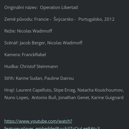
Originální název: Operation Libertad
Země původu: Francie - Švýcarsko - Portugalsko, 2012
Režie: Nicolas Wadimoff
Scénář: Jacob Berger, Nicolas Wadimoff
Kamera: FranckRabel
Hudba: Christof Steinmann
Střih: Karine Sudan, Pauline Dairou
Hrají: Laurent Capelluto, Stipe Erceg, Natacha Koutchoumov,
Nuno Lopes, Antonio Buíl, Jonathan Genet, Karine Guignard
https://www.youtube.com/watch?
feature=player_embedded&v=h3ZcCjuLee8#t=3