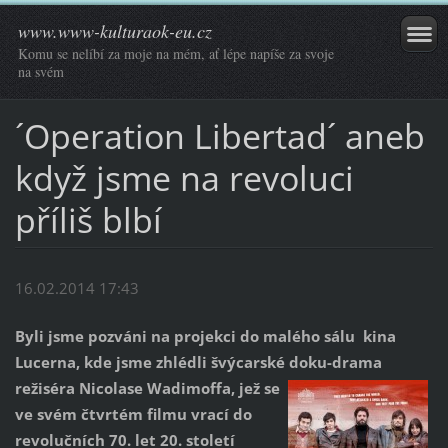
www.www-kulturaok-eu.cz
Komu se nelíbí za moje na mém, ať lépe napíše za svoje
na svém
´Operation Libertad´ aneb
když jsme na revoluci
příliš blbí
16.02.2014 17:43
Byli jsme pozváni na projekci do malého sálu kina
Lucerna, kde jsme zhlédli švýcarské doku-drama
režiséra Nicolase
Wadimoffa, jež se
ve svém čtvrtém filmu vrací do
revolučních 70. let 20. století