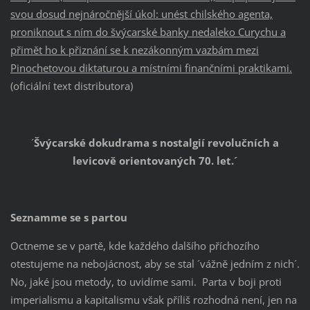
svou dosud nejnáročnější úkol: unést chilského agenta,
proniknout s ním do švýcarské banky nedaleko Curychu a
přimět ho k přiznání se k nezákonným vazbám mezi
Pinochetovou diktaturou a místními finančními praktikami.
(oficiální text distributora)
´
Švýcarské dokudrama s nostalgií revolučních a
levicově orientovaných 70. let.´
Seznamme se s partou
Octneme se v partě, kde každého dalšího příchozího
otestujeme na nebojácnost, aby se stal ´vážně jedním z nich´.
No, jaké jsou metody, to uvidíme sami. Parta v boji proti
imperialismu a kapitalismu však příliš rozhodná není, jen na