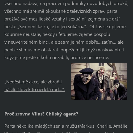
všechno nadává, na pracovní podmínky novodobých otroků,
všechno má zřejmě okoukané z televizních zpráv, parta
prožívá své mezilidské vztahy i sexuální, zejména se drží
hesla: „Sex není láska, je to jen šukárna“. Občas se opijeme,
kouříme neustále, někdy i fetujeme, žijeme pospolu
v neuvěřitelném binci, ale zatím je nám dobře…zatím… ale
peníze si musíme obstarat loupežemi (i když maskovaní)…i
když jsme ještě nikoho nezabili, protože nechceme.
„Neděsí mě akce, ale zbraň i
násilí, člověk to nedělá rád…“.
Proč zrovna Vilas? Chilský agent?
Parta několika mladých žen a mužů (Markus, Charlie, Amálie,