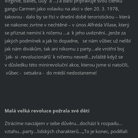
Virginie, Balles, Guy a …) a další připravuje svou členku
gangu Carmen jako volavku na akci v den 20. 3. 1978,
takovou - dalo by se říci v dnešní době teroristickou – která
se nakonec zvrtne v nechtěné – v únos Alfréda Vilase, který
se přiznat nemíní k ničemu …a k jeho uvěznění…jenže za
jakých podmínek a jak to dopadne, se nám vůbec už nelíbí
jak nám divákům, tak ani nikomu z party…ale vnitřní boj
´jak- si -revolucionářů´ k ničemu nevedl…zvláště když se
v důsledku této minirevoluční akce, kterou jsme si natočili,
vůbec - setsakra - do médií nedostaneme!
Malá velká revoluce požrala své děti
Ztrácíme navzájem v sebe důvěru…dochází k rozpadu…
vztahu…party…lidských charakterů…„To je konec, podělali