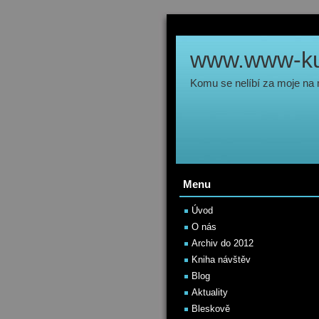
www.www-kul
Komu se nelíbí za moje na
Menu
Úvod
O nás
Archiv do 2012
Kniha návštěv
Blog
Aktuality
Bleskově