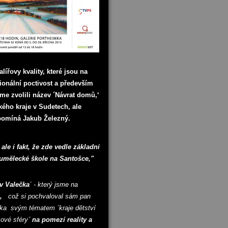
ířovy kvality, které jsou na
sionální poctivost a především
me zvolili název ´Návrat domů,‘
ého kraje v Sudetech, ale
řipomíná Jakub Železný.
le i fakt, že zde vedle základní
 umělecké škole na Santošce,"
v Valečka
´ - který jsme na
i,
což si pochvaloval sám pan
čka
svým tématem ´kraje dětství
sové sféry
´ na pomezí reality a