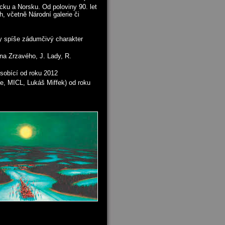
cku a Norsku. Od poloviny 90. let
, včetně Národní galerie či
avy spíše zádumčivý charakter
na Zrzavého, J. Lady, R.
ůsobící od roku 2012
ie, MICL, Lukáš Miffek) od roku