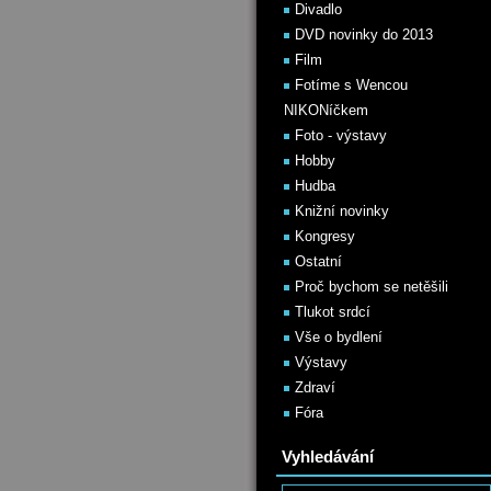
Divadlo
DVD novinky do 2013
Film
Fotíme s Wencou
NIKONíčkem
Foto - výstavy
Hobby
Hudba
Knižní novinky
Kongresy
Ostatní
Proč bychom se netěšili
Tlukot srdcí
Vše o bydlení
Výstavy
Zdraví
Fóra
Vyhledávání