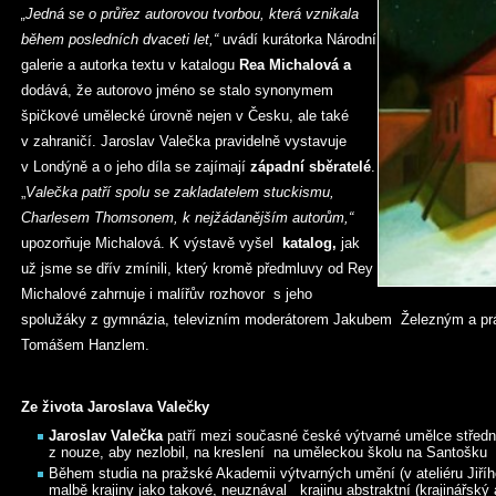
„Jedná se o průřez autorovou tvorbou, která vznikala
během posledních dvaceti let,“
uvádí kurátorka Národní
galerie a autorka textu v katalogu
Rea Michalová a
dodává, že autorovo jméno se stalo synonymem
špičkové umělecké úrovně nejen v Česku, ale také
v zahraničí. Jaroslav Valečka pravidelně vystavuje
v Londýně a o jeho díla se zajímají
západní sběratelé
.
„
Valečka patří spolu se
zakladatelem stuckismu,
Charlesem Thomsonem, k nejžádanějším autorům,“
upozorňuje Michalová. K výstavě vyšel
katalog,
jak
už jsme se dřív zmínili, který kromě předmluvy od Rey
Michalové zahrnuje i malířův rozhovor s jeho
spolužáky z gymnázia, televizním moderátorem Jakubem Železným a pr
Tomášem Hanzlem.
Ze života Jaroslava Valečky
Jaroslav Valečka
patří mezi současné české výtvarné umělce střední
z nouze, aby nezlobil, na kreslení na uměleckou školu na Santošku
Během studia na pražské Akademii výtvarných umění (v ateliéru Jiřího
malbě krajiny jako takové, neuznával krajinu abstraktní (krajinářský