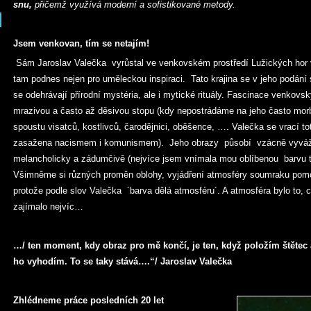
snu,
přičemž využívá moderní a sofistikované metody.
Jsem venkovan, tím se netajím!
Sám Jaroslav Valečka vyrůstal ve venkovském prostředí Lužických hor 
tam podnes nejen pro uměleckou inspiraci. Tato krajina se v jeho podán
se odehrávají přírodní mystéria, ale i mytické rituály. Fascinace venkovs
mrazivou a často až děsivou stopu (kdy nepostrádáme na jeho často mor
spoustu visatců, kostlivců, čarodějnici, oběšence, …. Valečka se vrací tot
zasažena nacismem i komunismem). Jeho obrazy působí vzácně vyváže
melancholicky a zádumčivě (nejvíce jsem vnímala mou oblíbenou barvu 
Všimněme si různých proměn oblohy, vyjádření atmosféry soumraku pomo
protože podle slov Valečka ´barva dělá atmosféru´. A atmosféra bylo to, 
zajímalo nejvíc…
…/ ten moment, kdy obraz pro mě končí, je ten, když položím štětec
ho vyhodím. To se taky stává….“/ Jaroslav Valečka
Zhlédneme práce posledních 20 let