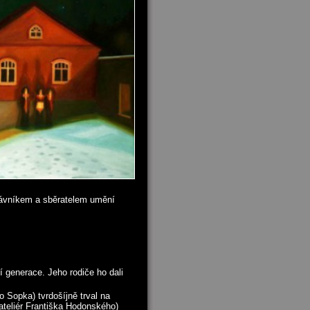
ávníkem a sběratelem umění
 generace. Jeho rodiče ho dali
 Sopka) tvrdošíjně trval na
 ateliér Františka Hodonského)