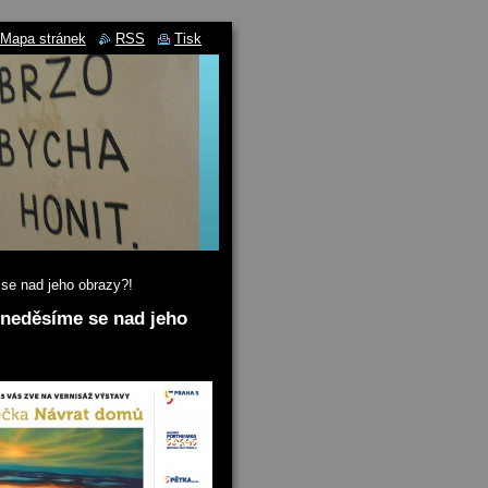
Mapa stránek
RSS
Tisk
 se nad jeho obrazy?!
 neděsíme se nad jeho