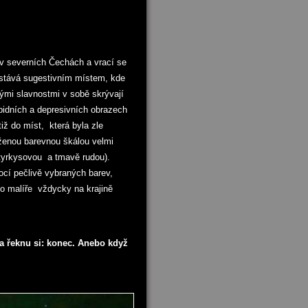
v severních Čechách a vrací se
í stává sugestivním místem, kde
kými slavnostmi v sobě skrývají
bidních a depresivních obrazech
iž do míst, která byla zle
nou barevnou škálou velmi
tyrkysovou a tmavě rudou).
cí pečlivě vybraných barev,
co malíře vždycky na krajině
 a řeknu si: konec. Anebo když