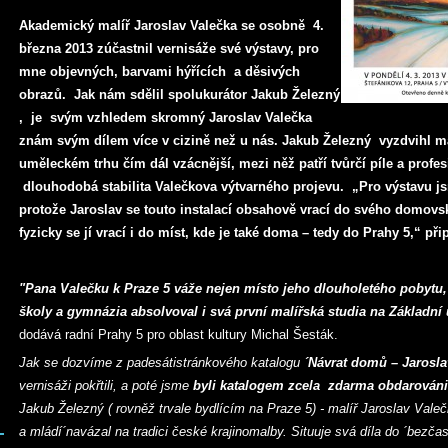
Akademický malíř Jaroslav Valečka se osobně 4.
března 2013 zúčastnil vernisáže své výstavy, pro
mne objevných, barvami hýřících a děsivých
obrazů.
Jak nám sdělil spolukurátor Jakub Železný
, je svým vzhledem skromný Jaroslav Valečka
znám svým dílem více v cizině než u nás. Jakub Železný vyzdvihl mal
uměleckém trhu čím dál vzácnější, mezi něž patří tvůrčí píle a profe
dlouhodobá stabilita Valečkova výtvarného projevu. „Pro výstavu js
protože Jaroslav se touto instalací obsahově vrací do svého domovsk
fyzicky se jí vrací i do míst, kde je také doma – tedy do Prahy 5,“ p
"Pana Valečku k Praze 5 váže nejen místo jeho dlouholetého pobytu, a
školy a gymnázia absolvoval i svá první malířská studia na Základní
dodává radní Prahy 5 pro oblast kultury Michal Šesták.
Jak se dozvíme z padesátistránkového katalogu
´Návrat domů – Jarosla
vernisáži pokřtili, a poté jsme
byli katalogem zcela zdarma obdarován
Jakub Železný ( rovněž trvale bydlícím na Praze 5) - malíř Jaroslav Vale
a mládí´navázal na tradici české krajinomalby. Situuje svá díla do ´bezča