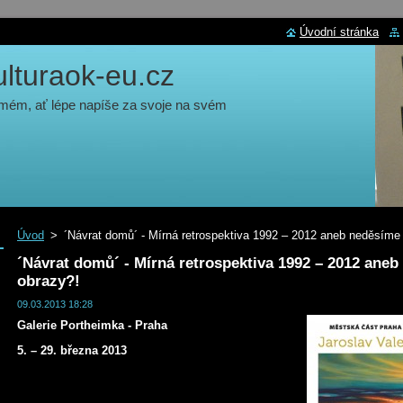
Úvodní stránka
turaok-eu.cz
 mém, ať lépe napíše za svoje na svém
Úvod
>
´Návrat domů´ - Mírná retrospektiva 1992 – 2012 aneb neděsíme
´Návrat domů´ - Mírná retrospektiva 1992 – 2012 aneb
obrazy?!
09.03.2013 18:28
Galerie Portheimka - Praha
5. – 29. března 2013