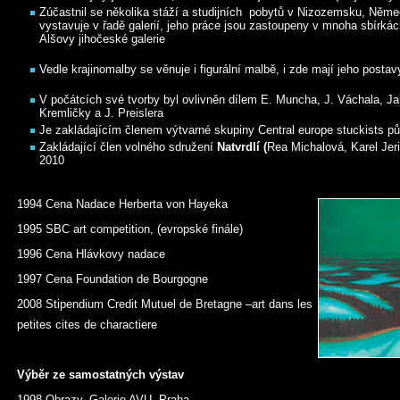
Zúčastnil se několika stáží a studijních pobytů v Nizozemsku, Něme
vystavuje v řadě galerií, jeho práce jsou zastoupeny v mnoha sbírkách
Alšovy jihočeské galerie
Vedle krajinomalby se věnuje i figurální malbě, i zde mají jeho post
V počátcích své tvorby byl ovlivněn dílem E. Muncha, J. Váchala, Ja
Kremličky a J. Preislera
Je zakládajícím členem výtvarné skupiny Central europe stuckists p
Zakládající člen volného sdružení
Natvrdlí (
Rea Michalová, Karel Jer
2010
1994 Cena Nadace Herberta von Hayeka
1995 SBC art competition, (evropské finále)
1996 Cena Hlávkovy nadace
1997 Cena Foundation de Bourgogne
2008 Stipendium Credit Mutuel de Bretagne –art dans les
petites cites de charactiere
Výběr ze samostatných výstav
1998 Obrazy, Galerie AVU, Praha