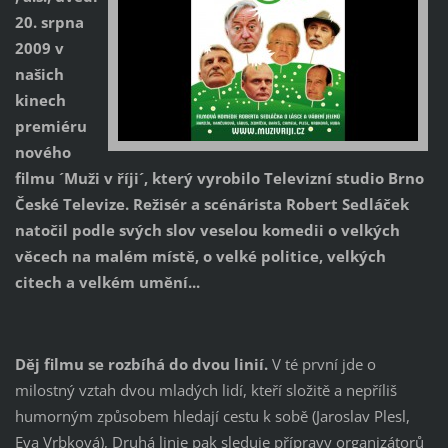
20. srpna
2009 v
našich
kinech
premiéru
nového
filmu ´Muži v říji´, který vyrobilo Televizní studio Brno
České Televize. Režisér a scénárista Robert Sedláček
natočil podle svých slov veselou komedii o velkých
věcech na malém místě, o velké politice, velkých
citech a velkém umění...
Děj filmu se rozbíhá do dvou linií.
V té první jde o
milostný vztah dvou mladých lidí, kteří složitě a nepříliš
humorným způsobem hledají cestu k sobě (Jaroslav Plesl,
Eva Vrbková), Druhá linie pak sleduje přípravy organizátorů