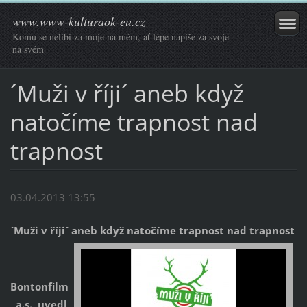
www.www-kulturaok-eu.cz
Komu se nelíbí za moje na mém, ať lépe napíše za svoje
na svém
´Muži v říji´ aneb když
natočíme trapnost nad
trapnost
03.04.2013 13:55
´Muži v říji´ aneb když natočíme trapnost nad trapnost
Bontonfilm
, a.s., uvedl