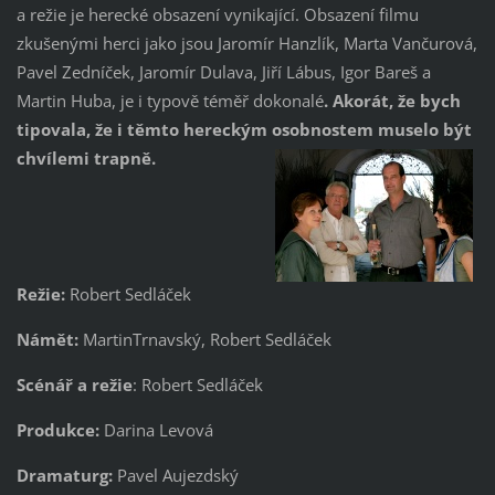
a režie je herecké obsazení vynikající. Obsazení filmu
zkušenými herci jako jsou Jaromír Hanzlík, Marta Vančurová,
Pavel Zedníček, Jaromír Dulava, Jiří Lábus, Igor Bareš a
Martin Huba, je i typově téměř dokonalé
. Akorát, že bych
tipovala, že i těmto hereckým osobnostem muselo být
chvílemi trapně.
Režie:
Robert Sedláček
Námět:
MartinTrnavský, Robert Sedláček
Scénář a režie
: Robert Sedláček
Produkce:
Darina Levová
Dramaturg:
Pavel Aujezdský