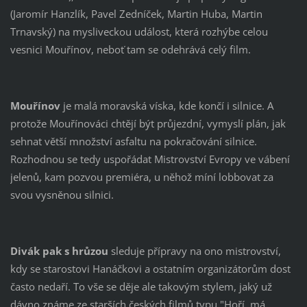
(Jaromír Hanzlík, Pavel Zedníček, Martin Huba, Martin
Trnavský) na mysliveckou událost, která rozhýbe celou
vesnici Mouřínov, neboť tam se odehrává celý film.
Mouřínov
je malá moravská víska, kde končí i silnice. A
protože Mouřínováci chtějí být průjezdní, vymyslí plán, jak
sehnat větší množství asfaltu na pokračování silnice.
Rozhodnou se tedy uspořádat Mistrovství Evropy ve vábení
jelenů, kam pozvou premiéra, u něhož míní lobbovat za
svou vysněnou silnici.
Divák pak s hrůzou
sleduje přípravy na ono mistrovství,
kdy se starostovi Hanáčkovi a ostatním organizátorům dost
často nedaří. To vše se děje ale takovým stylem, jaký už
dávno známe ze starších českých filmů typu "Hoří, má