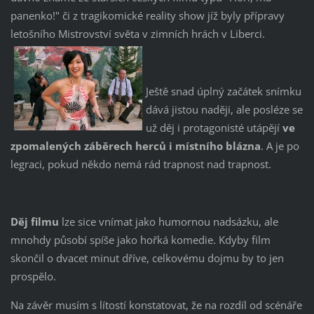
panenko!" či z tragikomické reality show jíž byly přípravy
letošního Mistrovství světa v zimních hrách v Liberci.
Ještě snad úplný začátek snímku
dává jistou naději, ale posléze se
už děj i protagonisté utápějí
ve
zpomalených záběrech herců i místního blázna
. A je po
legraci, pokud někdo nemá rád trapnost nad trapnost.
Děj filmu
lze sice vnímat jako humornou nadsázku, ale
mnohdy působí spíše jako hořká komedie. Kdyby film
skončil o dvacet minut dříve, celkovému dojmu by to jen
prospělo.
Na závěr musím s lítostí konstatovat, že na rozdíl od scénáře