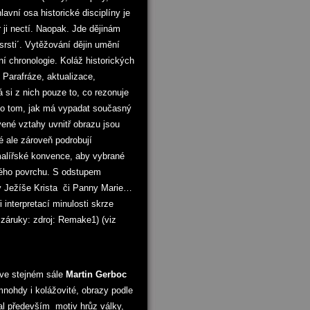
hlavní osa historické disciplíny je
 ji nectí. Naopak. Jde dějinám
srsti´. Vytěžování dějin umění
ání chronologie. Koláž historických
 Parafráze, aktualizace,
 si z nich pouze to, co rezonuje
 o tom, jak má vypadat současný
né vztahy uvnitř obrazu jsou
é ale zároveň podrobují
malířské konvence, aby vybrané
ského povrchu. S odstupem
avy Ježíše Krista či Panny Marie…
interpretací minulosti skrze
 záruky: zdroj: Remake1)
(viz
 ve stejném sále
Martin Gerboc
mnohdy i kolážovité, obrazy podle
ral především motiv hrůz války,