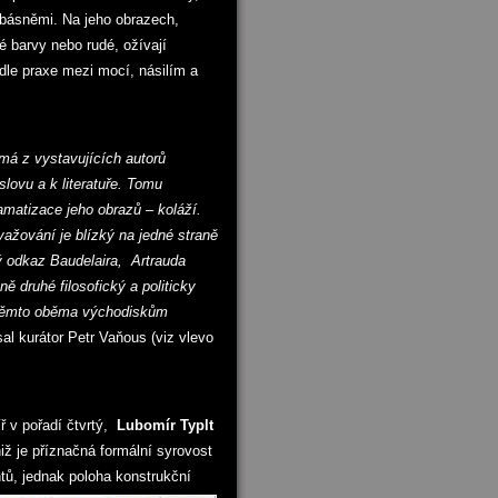
 básněmi. Na jeho obrazech,
é barvy nebo rudé, ožívají
dle praxe mezi mocí, násilím a
 má z vystavujících autorů
lovu a k literatuře. Tomu
amatizace jeho obrazů – koláží.
žování je blízký na jedné straně
ý odkaz Baudelaira, Artrauda
ě druhé filosofický a politicky
k těmto oběma východiskům
al kurátor Petr Vaňous (viz vlevo
 v pořadí čtvrtý,
Lubomír Typlt
niž je příznačná formální syrovost
ů, jednak poloha konstrukční