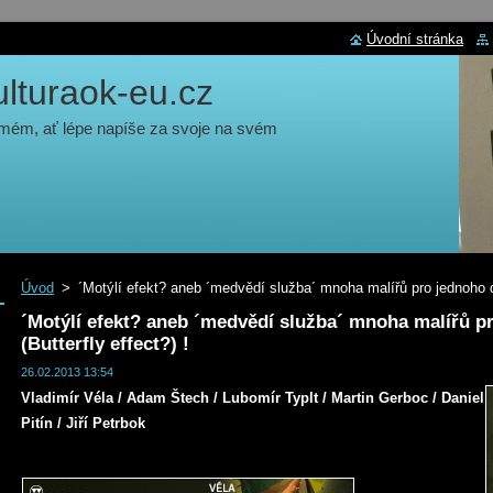
Úvodní stránka
turaok-eu.cz
 mém, ať lépe napíše za svoje na svém
Úvod
>
´Motýlí efekt? aneb ´medvědí služba´ mnoha malířů pro jednoho di
´Motýlí efekt? aneb ´medvědí služba´ mnoha malířů p
(Butterfly effect?) !
26.02.2013 13:54
Vladimír Véla / Adam Štech / Lubomír Typlt / Martin Gerboc / Daniel
Pitín / Jiří Petrbok