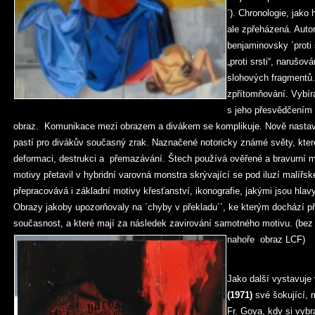
´). Chronologie, jako 
ale zpřeházená. Autor
benjaminovsky ´proti 
„proti srsti“, narušov
slohových fragmentů.
zpřítomňování. Vybírá
s jeho přesvědčením
obraz. Komunikace mezi obrazem a divákem se komplikuje. Nově nastave
pastí pro divákův současný zrak. Naznačené notoricky známé světy, kter
deformaci, destrukci a přemazávání. Štech používá ověřené a bravurní 
motivy přetavil v hybridní varovná monstra skrývající se pod iluzí malíř
přepracovává i základní motivy křesťanství, ikonografie, jakými jsou hl
Obrazy jakoby upozorňovaly na ´chyby v překladu´´, ke kterým dochází při 
současnost, a které mají za následek zavirování samotného motivu. (bez
nahoře obraz LCF)
Jako další vystavuje
(1971)
své šokující, 
Fr. Goya, kdy si vyb