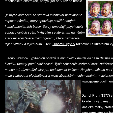
mechanické abstrakce, pohybující se v rovině utopie.
„V mých obrazech se střetává intenzivní barevnost a
exprese námětu, který opravňuje použití ostrých
komplementárních barev. Barvy umocňují psychedelii
zobrazovaných scén. Vyhýbám se literárním námětům,
stačí mi konstelace mezi figurami, která naznačuje
jejich vztahy a
jejich auru,
" řekl
Lubomír Typlt v
rozhovoru s kurátorem v
´Jednou rovinou Typltových obrazů je mimovolný návrat do času dětství a
člověku formují první zkušenosti. Typlt zobecňuje rozhraní mezi zvědavo
mohou mít různé důsledky pro budoucnost jedince. Na jeho malbách není 
mezi vazbou na předmětnost a mezi abstraktním odhmotněním v autonom
www.galerierudolfinu
Daniel Pitín (1977) v
Akademii výtvarných 
klasické malby profe
konceptuálním atelie