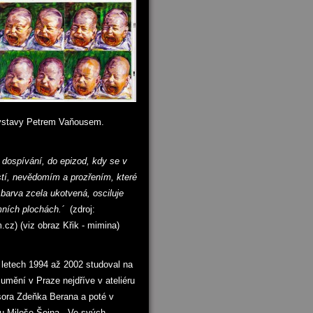
ýstavy Petrem Vaňousem.
 dospívání, do epizod, kdy se v
stí, nevědomím a prozřením, které
barva zcela ukotvená, osciluje
ních plochách.´
(zdroj:
m.cz)
(viz obraz Křik - mimina)
letech 1994 až 2002 studoval na
umění v Praze nejdříve v ateliéru
sora Zdeňka Berana a poté v
ru Miloše Šejna. Ve svých