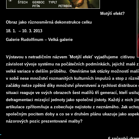
Motýlí efekt?
Obraz jako různosměrná dekonstrukce celku
18. 1. – 10. 3. 2013
Galerie Rudolfinum – Velká galerie
Výstavou s netradičním názvem ´Motýlí efekt´ vyjadřujeme citlivou
závislost vývoje systému na počátečních podmínkách, jejichž malé
velké variace v delším průběhu. Otevíráme tak otázky možností malíř
v sobě nese množství rozmanitých kulturních impulzů a stop z různě 
začátky nelze zpětně díky množství převrstvení a rychlost distribuce d
situaci reaguje ve svých obrazech šest malířů tří generací, kteří usilu
defragmentaci mizející jednoty jako společné jistoty. Každý z nich 
artikulace zpřítomňuje a zobecňuje nejistotu z neznámého. Jak uchop
společným pocitem doby a co se v druhém plánu ukazuje jako aspekt,
názorových pozic prezentované malby?
6 způsobů dramatizace