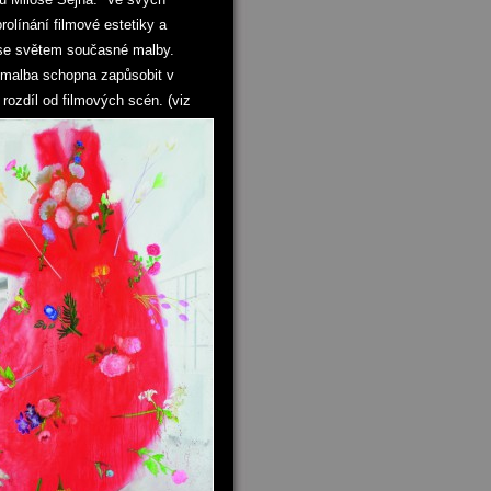
olínání filmové estetiky a
 se světem současné malby.
e malba schopna zapůsobit v
rozdíl od filmových scén.
(viz