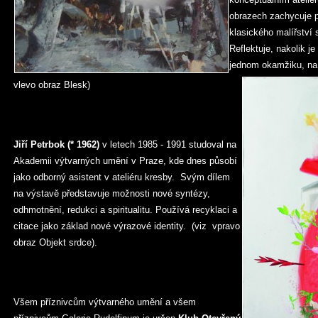
obrazech zachycuje pr
klasického malířství
Reflektuje, nakolik j
jednom okamžiku, na 
vlevo obraz Blesk)
Jiří Petrbok (* 1962)
v letech 1985 - 1991 studoval na
Akademii výtvarných umění v Praze, kde dnes působí
jako odborný asistent v ateliéru kresby. Svým dílem
na výstavě představuje možnosti nové syntézy,
odhmotnění, redukci a spiritualitu. Používá recyklaci a
citace jako základ nové výrazové identity. (viz vpravo
obraz Objekt srdce).
Všem příznivcům výtvarného umění a všem