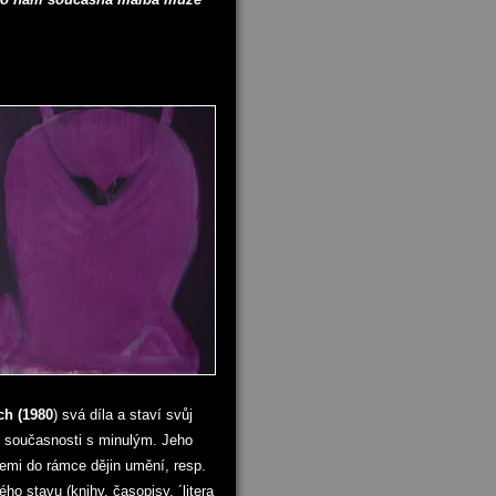
ch (1980
) svá díla a staví svůj
i současnosti s minulým. Jeho
cemi do rámce dějin umění, resp.
ho stavu (knihy, časopisy, ´litera