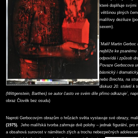
které doplňuje svými
většinou plných čern
malířovy deziluze (po
sexem).
´Malíř Martin Gerboc
nejblíže ke psanému s
odpovídá i způsob dr
Povaze Gerbocova uva
básnický i dramatick
nebo Brechta, na stran
diskurz 20. století 
(Wittgenstein, Barthes) se autor často ve svém díle přímo odkazuje´,
naps
obraz Člověk bez osudu)
Naproti Gerbocovým obrazům o hrůzách světa vystavuje své obrazy, malíř
(1975).
Jeho malířská tvorba zahrnuje dvě polohy – jednak figurální, pro 
a obsahová surovost v námětech zlých a trochu nebezpečných adolescent