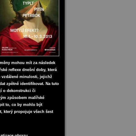
 změny mohou mít za následek
ské reflexe dnešní doby, která
vzdálené minulosti, jejichž
at zpětně identifikovat. Na tuto
jí o dekonstrukci či
jiným způsobem malířské
it to, co by mohlo být
 který propojuje všech šest
 obrazu