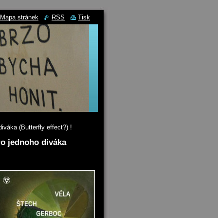
Mapa stránek
RSS
Tisk
váka (Butterfly effect?) !
ro jednoho diváka