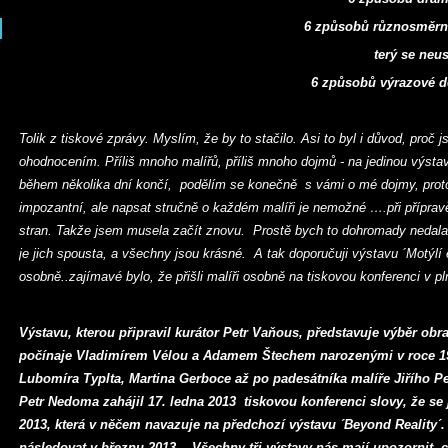
6 způsobů různosměrné dekonst
terý se neustále ro
6 způsobů výrazové defragmen
Tolik z tiskové zprávy. Myslím, že by to stačilo. Asi to byl i důvod, proč
ohodnocením. Příliš mnoho malířů, příliš mnoho dojmů - na jedinou výst
během několika dní končí, podělím se konečně s vámi o mé dojmy, protož
impozantní, ale napsat stručně o každém malíři je nemožné ….při přípravě
stran. Takže jsem musela začít znovu. Prostě bych to dohromady nedala.
je jich spousta, a všechny jsou krásné. A tak doporučuji výstavu ´Motýlí e
osobně..zajímavé bylo, že přišli malíři osobně na tiskovou konferenci v p
Výstavu, kterou připravil kurátor Petr Vaňous, představuje výběr obra
počínaje Vladimírem Vélou a Adamem Štechem narozenými v roce 198
Lubomíra Typlta, Martina Gerboce až po padesátníka malíře Jiřího P
Petr Nedoma
zahájil 17. ledna 2013 tiskovou konferenci slovy, že se 
2013, která v něčem navazuje na předchozí výstavu ´Beyond Reality´. 
následovat v březnu 2013. Všechny tři výstavy nás mají upozornit