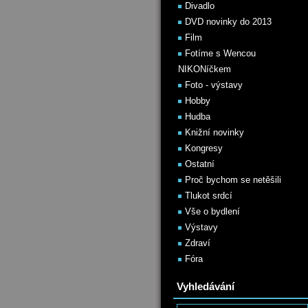
Divadlo
DVD novinky do 2013
Film
Fotíme s Wencou
NIKONíčkem
Foto - výstavy
Hobby
Hudba
Knižní novinky
Kongresy
Ostatní
Proč bychom se netěšili
Tlukot srdcí
Vše o bydlení
Výstavy
Zdraví
Fóra
Vyhledávání