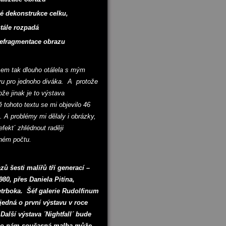
rukce celku,
zpadá
tace obrazu
 jsem tak dlouho otálela s mým
avu pro jednoho diváka. A protože
e jinak je to výstava
 tohoto textu se mi objevilo 46
 A problémy mi dělaly i obrázky,
fekt´ zhlédnout raději
lném počtu.
zů šesti malířů tří generací –
0, přes Daniela Pitína,
etrboka. Šéf galerie Rudolfinum
jedná o první výstavu v roce
Další výstava ´Nightfall´ bude
, co nám současná malba může