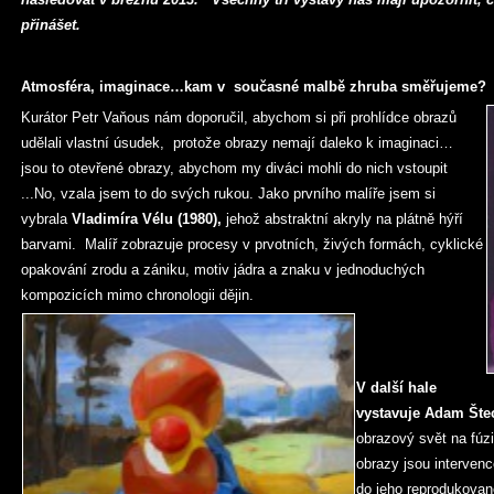
přinášet.
Atmosféra, imaginace…kam v současné malbě zhruba směřujeme?
Kurátor Petr Vaňous nám doporučil, abychom si při prohlídce obrazů
udělali vlastní úsudek, protože obrazy nemají daleko k imaginaci…
jsou to otevřené obrazy, abychom my diváci mohli do nich vstoupit
...No, vzala jsem to do svých rukou. Jako prvního malíře jsem si
vybrala
Vladimíra Vélu (1980),
jehož abstraktní akryly na plátně hýří
barvami. Malíř zobrazuje procesy v prvotních, živých formách, cyklické
opakování zrodu a zániku, motiv jádra a znaku v jednoduchých
kompozicích mimo chronologii dějin.
V další hale
vystavuje Adam Šte
obrazový svět na fúz
obrazy jsou interven
do jeho reprodukované