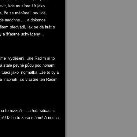
vit, kde musíme žít jako
a, že se měníme i my lidé,
zde nadchne .. . a dokonce
tem předvádí, jak se dá hrát s
eny a šťastně uchváceny…
jsme vyděšeni…ale Radim si to
 Má stále pevně půdu pod nohami
situaci jako normálka…že to byla
a napnutí, co vlastně ten Radim
to rozzuří … a řeší situaci s
 Už ho tu zase máme! A nechal