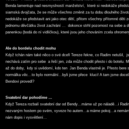
Benda lamentuje nad nesmyslností manželství, které si nedokáže předsta
siamská dvojčata, že se může všechno změnit za tu dobu dlouhého život
nedokáže se představit ani jako otec dětí, přitom všechny přítomné děti 
jednomu děvčátku život zachrání … dokonce strhl pozornost na sebe a dě
panenkou (bodá do ní vidličkou), které jsou jeho chováním zcela ohrom
Ale do bordelu chodit mohu
Když tchán nám také něco o své dceři Tereze řekne, co Radim netušil, 
nechává zatím pro sebe a řeší jen, zda může chodit přesto i do botelu.
až do doby, kdy si uvědomí, kdo ten Jan Benda vlastně je. Přesto bere 
normálka věc…to bylo normální…byli jsme přece kluci! A tam jsme docel
Bendovi provedl?
Svatební dar pohodíme …
Když Tereza rozbalí svatební dar od Bendy…máme už po náladě…i Radima 
nezvaným hostem po svém, vyveze ho autem…a máme pokoj…a nemáme!
nám dopis i vysvětlení…