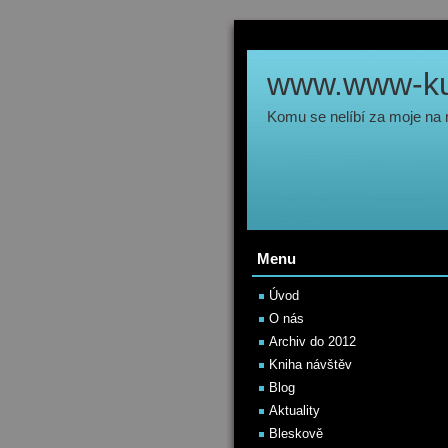
www.www-kul
Komu se nelíbí za moje na
Menu
Úvod
O nás
Archiv do 2012
Kniha návštěv
Blog
Aktuality
Bleskově