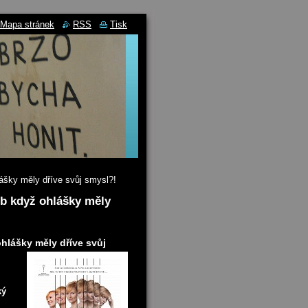
Mapa stránek
RSS
Tisk
hlášky měly dříve svůj smysl?!
neb když ohlášky měly
ohlášky měly dříve svůj
ký