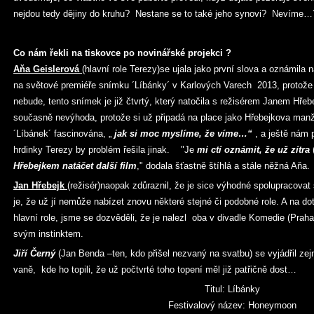
nejdou tedy dějiny do kruhu? Nestane se to také jeho synovi? Nevíme…?
Co nám řekli na tiskovce po novinářské projekci ?
Aňa Geislerová
(hlavní role Terezy)se ujala jako první slova a oznámila
na světové premiéře snímku ´Líbánky´ v Karlových Varech 2013, protože ro
nebude, tento snímek je již čtvrtý, který natočila s režisérem Janem Hřeb
současně nevýhoda, protože si už připadá na place jako Hřebejkova manže
´Líbánek´ fascinována, „
jak si moc myslíme, že víme…“
, a ještě nám 
hrdinky Terezy by problém řešila jinak. "Je
mi ctí oznámit, že už zítra
Hřebejkem natáčet další film
," dodala šťastně štíhlá a stále něžná Aňa.
Jan Hřebejk
(režisér)naopak zdůraznil, že je sice výhodné spolupracova
je, že už jí nemůže nabízet znovu některé stejné či podobné role. A na dota
hlavní role, jsme se dozvěděli, že je nalezl oba v divadle Komedie (Praha 1
svým instinktem.
Jiří Černý
(Jan Benda –ten, kdo přišel nezvaný na svatbu) se vyjádřil ze
vaně, kde ho topili, že už počtvrté toho topení měl již patřičně dost…
Titul: Líbánky
Festivalový název: Honeymoon