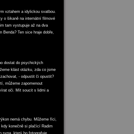
ým vztahem a idylickou svatbou.
 o šikaně na internátní filmové
dim tam vystupuje až na dva
 Benda? Ten sice hraje dobře,
no dostat do psychických
ůžeme klást otázku, zda co jsme
zachovat, - odpustit či opustit?
ostí, můžeme zapomenout
at oči. Mít soucit s lidmi a
í výkon nemá chybu. Můžeme říci,
, kdy konečně si plačící Radim
ho syna, který ho fotografuje…