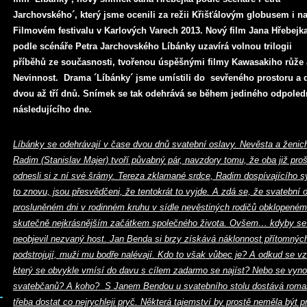
Jarchovského´, který jsme ocenili za režii Křišťálovým globusem i n
Filmovém festivalu v Karlových Varech 2013. Nový film Jana Hřebejk
podle scénáře Petra Jarchovského Líbánky uzavírá volnou trilogii
příběhů ze současnosti, tvořenou úspěšnými filmy Kawasakiho růže 
Nevinnost. Drama ´Líbánky´ jsme umístili do sevřeného prostoru a 
dvou až tří dnů. Snímek se tak odehrává se během jediného odpoledn
následujícího dne.
Líbánky se odehrávají v čase dvou dnů svatební oslavy. Nevěsta a ženic
Radim (Stanislav Majer) tvoří půvabný pár, navzdory tomu, že oba již pro
odnesli si z ní své šrámy. Tereza zklamané srdce, Radim dospívajícího s
to znovu, jsou přesvědčeni, že tentokrát to vyjde. A zdá se, že svatební o
prosluněném dni v rodinném kruhu v sídle nevěstiných rodičů obklopeném
skutečně nejkrásnějším začátkem společného života. Ovšem… kdyby se 
neobjevil nezvaný host. Jan Benda si brzy získává náklonnost přítomnýc
podstrojují, muži mu bodře nalévají. Kdo to však vůbec je? A odkud se vz
který se obvykle vmísí do davu s cílem zadarmo se najíst? Nebo se vynoř
svatebčanů? A koho? S Janem Bendou u svatebního stolu dostává romanti
třeba dostat co nejrychleji pryč. Některá tajemství by prostě neměla být 