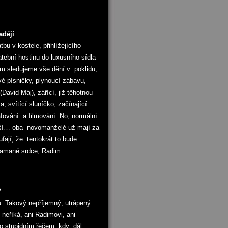
adějí
u v kostele, přihlížejícího
ební hostinu do luxusního sídla
tím sledujeme vše dění v poklidu,
dové písničky, plynoucí zábavu,
(David Máj), zářící, již těhotnou
 svítící sluníčko, začínající
afování a filmování. No, normální
jší… oba novomanželé už mají za
fají, že tentokrát to bude
lamané srdce, Radim
?
. Takový nepříjemný, utrápený
neříká, ani Radimovi, ani
ho stupidním řečem, kdy dál