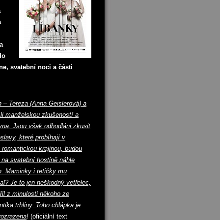
a
a
a
do
e, svatební noci a části
h – Tereza (Anna Geislerová) a
šli manželskou zkušeností a
yna. Jsou však odhodláni zkusit
slavy, které probíhají v
 romantickou krajinou, budou
na svatební hostině náhle
h. Maminky i tetičky mu
al? Je to jen neškodný vetřelec,
il z minulosti někoho ze
ka trhliny. Toho chlápka je
prozrazena
!
(oficiální text