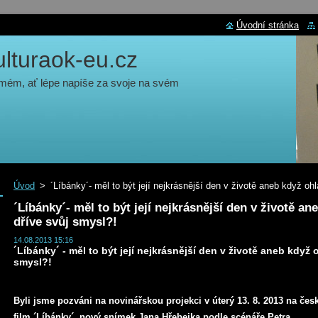
Úvodní stránka
turaok-eu.cz
 mém, ať lépe napíše za svoje na svém
Úvod
>
´Líbánky´- měl to být její nejkrásnější den v životě aneb když o
´Líbánky´- měl to být její nejkrásnější den v životě a
dříve svůj smysl?!
14.08.2013 15:16
´Líbánky´ - měl to být její nejkrásnější den v životě aneb když 
smysl?!
Byli jsme pozváni na novinářskou projekci v úterý 13. 8. 2013 na čes
film ´Líbánky´, nový snímek Jana Hřebejka podle scénáře Petra