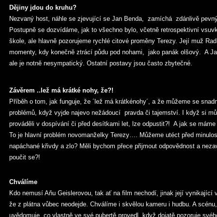
Dějiny jdou do kruhu?
Nezvaný host, náhle se zjevující se Jan Benda, zamíchá zdánlivě pevn
Postupně se dozvídáme, jak to všechno bylo, včetně retrospektivní vsuvky
škole, ale hlavně pozorujeme rychlé citové proměny Terezy. Její muž Ra
momenty, kdy konečně ztrácí půdu pod nohami, jako panák olšový. A Jan
ale je notně nesympatický. Ostatní postavy jsou často zbytečné.
Závěrem ..lež má krátké nohy, že?!
Příběh o tom, jak funguje, že ´lež má krátkénohy´, a že můžeme se snad
problémů, když vyjde najevo nežádoucí pravda či tajemství. I když si m
prováděli v dospívání či před desítkami let, lze odpustit?! A jak se máme 
To je hlavní problém novomanželky Terezy…. Můžeme utéct před minul
napáchané křivdy a zlo? Měli bychom přece přijmout odpovědnost a nezavír
poučit se?!
Chválíme
Kdo nemusí Aňu Geislerovou, tak ať na film nechodí, jinak její vynikajíc
že z plátna vůbec neodejde. Chválíme i skvělou kameru i hudbu. A scénu
uvědomuje, co vlastně ve své pubertě provedl, když dojatě pozoruje své