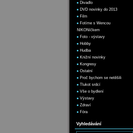
Divadlo
DVD novinky do 2013
Film
Fotíme s Wencou
NIKONíčkem
Foto - výstavy
Hobby
Hudba
Knižní novinky
Kongresy
Ostatní
Proč bychom se netěšili
Tlukot srdcí
Vše o bydlení
Výstavy
Zdraví
Fóra
Vyhledávání