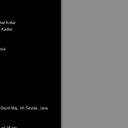
hal Kollár
n Kadlec
hová
, David Máj, Jiří Šesták, Jana
 od 18 let)