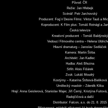
Původ: ČR
Režie: Jan Hřebejk
Scénář: Petr Jarchovský
Producent: Fog´n´Desire Films: Viktor Tauš a Mic
Koproducent: K Film plus: Tomáš Rotnágl a Ja
Česká televize
Kreativní producent - Tomáš Baldýnský
Vedoucí Filmového centra – Helena Uldric
Hlavní dramaturg – Jaroslav Sedláček
Kamera: Martin Štrba
Architekt: Jan Kadlec
Hudba: Aleš Březina
Střih: Alois Fišárek
Zvuk: Lukáš Moudrý
Kostýmy – Katarína Štrbová-Bieliková
Umělecký maskér – Zdeněk Klika
Hrají: Anna Geislerová, Stanislav Majer, Jiří Černý, Kristýna Fuitová
Radojčičová a další
Distributor: Falcon, a.s. do 21. 8. 2015
Přístupnost: mládeži přístupné (já bych doporučila