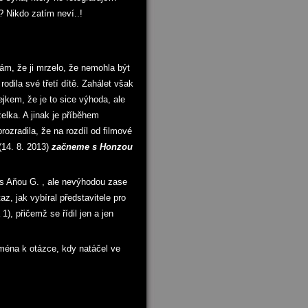
 Nikdo zatím neví..!
 nám, že ji mrzelo, že nemohla být
dila své třetí dítě. Zahálet však
ejkem, že je to sice výhoda, ale
lka. A jinak je příběhem
prozradila, že na rozdíl od filmové
(14. 8. 2013)
začneme s Honzou
t s Aňou G. , ale nevýhodou zase
z, jak vybíral představitele pro
), přičemž se řídil jen a jen
jména k otázce, kdy natáčel ve