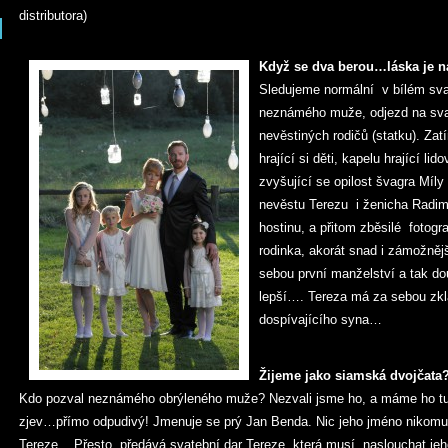
distributora)
Když se dva berou…láska je n
Sledujeme normální v bílém svatb
neznámého muže, odjezd na svat
nevěstiných rodičů (statku). Za
hrající si děti, kapelu hrající li
zvyšující se opilost švagra Míly 
nevěstu Terezu i ženicha Radima,
hostinu, a přitom zběsilé fotogr
rodinka, akorát snad i zámožně
sebou první manželství a tak dou
lepší…. Tereza má za sebou zk
dospívajícího syna…
Žijeme jako siamská dvojčata
Kdo pozval neznámého obrýleného muže? Nezvali jsme ho, a máme ho tu
zjev…přímo odpudivý! Jmenuje se prý Jan Benda. Nic jeho jméno nikomu 
Tereze. Přesto předává svatební dar Tereze, která musí naslouchat je