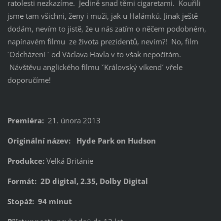
ratolesti nezkazíme. Jedině snad těmi cigaretami. Kouřili
jsme tam všichni, ženy i muži, jak u Halámků. Jinak ještě
dodám, nevím to jistě, že u nás zatím o něčem podobném,
napínavém filmu ze života prezidentů, nevím?! No, film
´Odcházení ´ od Václava Havla v to však nepočítám.
Návštěvu anglického filmu ˇKrálovský víkend´ vřele
doporučíme!
Premiéra:
21. února 2013
Originální název: Hyde Park on Hudson
Produkce:
Velká Británie
Formát: 2D digital, 2.35, Dolby Digital
Stopáž: 94 minut