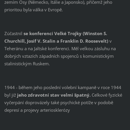
zemím Osy (Německo, Itálie a Japonsko), přičemž jeho
prioritou byla válka v Evropě.
Zúčastnil
se konferencí Velké Trojky (Winston S.
Churchill, Josif V. Stalin a Franklin D. Roosevelt)
v
Teheránu a na Jaltské konferenci. Měl velkou zásluhu na
dobrých vztazích západních spojenců s komunistickým
stalinistickým Ruskem.
1944 - během jeho poslední volební kampaně v roce 1944
byl již
jeho zdravotní stav velmi špatný.
Celkové fyzické
vyčerpání doprovázely také psychické potíže v podobě
depresí a projevy arteriosklerózy