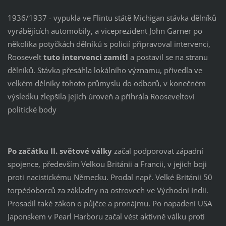
1936/1937 - vypukla ve Flintu státě Michigan stávka dělníků
vyrábějících automobily, a viceprezident John Garner po
několika potyčkách dělníků s policií připravoval intervenci,
Roosevelt
tuto intervenci zamítl
a postavil se na stranu
dělníků. Stávka přesáhla lokálního významu, přivedla ve
velkém dělníky tohoto průmyslu do odborů, v konečném
výsledku zlepšila jejich úroveň a přihrála Rooseveltovi
politické body
Po začátku II. světové války
začal podporovat západní
spojence, především Velkou Británii a Francii, v jejich boji
proti nacistickému Německu. Prodal např. Velké Británii 50
torpédoborců za základny na ostrovech ve Východní Indii.
Prosadil také zákon o půjčce a pronájmu. Po napadení USA
Japonskem v Pearl Harboru začal vést aktivně válku proti