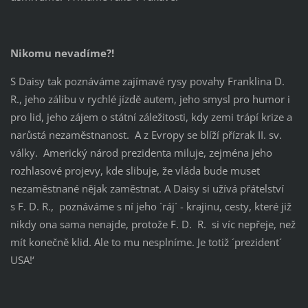
Nikomu nevadíme?!
S Daisy tak poznáváme zajímavé rysy povahy Franklina D.
R., jeho zálibu v rychlé jízdě autem, jeho smysl pro humor i
pro lid, jeho zájem o státní záležitosti, kdy zemi trápí krize a
narůstá nezaměstnanost. A z Evropy se blíží přízrak II. sv.
války. Americký národ prezidenta miluje, zejména jeho
rozhlasové projevy, kde slibuje, že vláda bude muset
nezaměstnané nějak zaměstnat. A Daisy si užívá přátelství
s F. D. R., poznáváme s ní jeho ´ráj´ - krajinu, cesty, které již
nikdy ona sama nenajde, protože F. D. R. si víc nepřeje, než
mít konečně klid. Ale to mu nesplníme. Je totiž ´prezident´
USA!‘