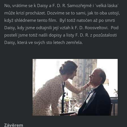
No, vrátíme se k Daisy a F. D. R. Samozřejmě i ´velká láska´
může krizí procházet. Dozvíme se to sami, jak to oba ustojí,
když shlédneme tento film. Byl totiž natočen až po smrti
Daisy, kdy jsme odtajnili její vztah k F. D. Roosveltovi. Pod
postelí jsme totiž našli dopisy a listy F. D. R. z pozůstalosti
Daisy, která ve svých sto letech zemřela.
Závěrem