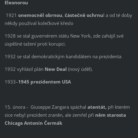
Eleonorou
1921
onemocněl obrnou
,
částečně
ochrnu
l a od té doby
někdy používal kolečkové křeslo
1928 se stal guvernérem státu New York, zde zahájil své
úspěšné tažení proti korupci.
1932 se stal demokratickým kandidátem na prezidenta
1932 vyhlásil plán
New Deal
(nový úděl).
1933–
1945 prezidentem USA
15. února - Giuseppe Zangara spáchal
atentát,
při kterém
sice nebyl prezident zraněn, ale zemřel při
něm starosta
Chicaga Antonín Čermák