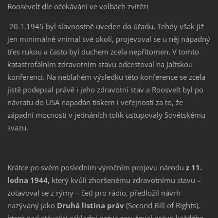
Roosevelt dle očekávání ve volbách zvítězi
20.1.1945 byl slavnostně uveden do úřadu. Tehdy však již
jen minimálně vnímal své okolí, projevoval se u něj nápadný
třes rukou a často byl duchem zcela nepřítomen. V tomto
katastrofálním zdravotním stavu odcestoval na Jaltskou
konferenci. Na neblahém výsledku této konference se zcela
jistě podepsal právě i jeho zdravotní stav a Roosvelt byl po
návratu do USA napadán tiskem i veřejností za to, že
západní mocnosti v jednáních tolik ustupovaly Sovětskému
svazu.
Krátce po svém posledním výročním projevu národu
z 11.
ledna 1944,
který kvůli zhoršenému zdravotnímu stavu –
zotavoval se z rýmy – četl pro rádio, předložil návrh
nazývaný jako
Druhá listina
práv
(Second Bill of Rights),
který nad stávající základní práva zaručoval právo každého