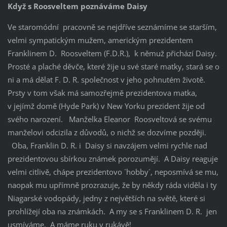
Když s Roosveltem poznáváme Daisy
Ve staromódní pracovně se nejdříve seznámíme se starším,
velmi sympatickým mužem, americkým prezidentem
Franklinem D. Roosveltem (F.D.R.), k němuž přichází Daisy.
Prosté a plaché děvče, které žije u své staré matky, stará se o
ni a má dělat F. D. R. společnost v jeho pohnutém životě.
Prsty v tom však má samozřejmě prezidentova matka,
v jejímž domě (Hyde Park) v New Yorku prezident žije od
svého narození. Manželka Eleanor Roosveltová se svému
manželovi odcizila z důvodů, o nichž se dozvíme později.
Oba, Franklin D. R. i Daisy si navzájem velmi rychle nad
prezidentovou sbírkou známek porozumějí. A Daisy reaguje
velmi citlivě, chápe prezidentovo ´hobby´, neposmívá se mu,
naopak mu upřímně prozrazuje, že by někdy ráda viděla i ty
Niagarské vodopády, jedny z největších na světě, které si
prohlížejí oba na známkách. A my se s Franklinem D. R. jen
usmíváme. A máme ruku v rukávě!