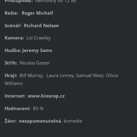
Přístupnost:
nevhodný do 12 let
Režie: Roger Michell
Scénář: Richard Nelson
Kamera:
Lol Crawley
Hudba: Jeremy Sams
Střih:
Nicolas Gaster
Hrají:
Bill Murray, Laura Linney, Samuel West, Olivia
Williams
Internet: www.bioscop.cz
Hodnocení:
85 %
Žánr: nezapomenutelná
komedie