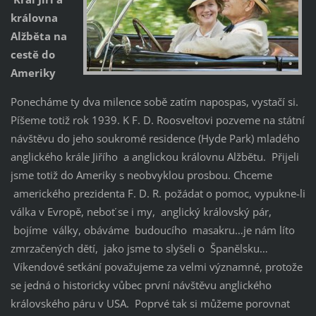
královna
Alžběta na
cestě do
Ameriky
Ponecháme ty dva milence sobě zatím napospas, vystačí si.
Píšeme totiž rok 1939. K F. D. Roosveltovi pozveme na státní
návštěvu do jeho soukromé residence (Hyde Park) mladého
anglického krále Jiřího a anglickou královnu Alžbětu. Přijeli
jsme totiž do Ameriky s neobvyklou prosbou. Chceme
amerického prezidenta F. D. R. požádat o pomoc, vypukne-li
válka v Evropě, neboť se i my, anglický královský pár,
bojíme války, obáváme budoucího masakru…je nám líto
zmrzačených dětí, jako jsme to slyšeli o Španělsku…
Víkendové setkání považujeme za velmi významné, protože
se jedná o historicky vůbec první návštěvu anglického
královského páru v USA. Poprvé tak si můžeme porovnat