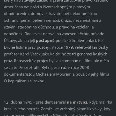
Američana na: práci s životaschopným platovým
ohodnocením, domov, zdravotní péči, ekonomickou
ochranu (penzi) během nemoci, úrazu, nezaměstnání a
užívání starobního důchodu, a právo na vzdělání a
odpočinek. Roosevelt netrval na zanesení těchto práv do
Ústavy, ale na její
postupné
politické implementaci. Ke
Druhé listině práv později, v roce 1979, referoval též český
profesor Karel Vašák jako ke druhé ze tří generací lidských
práv. Rooseveltův projev byl zaznamenán na film, ale mělo
se za to, že se ztratil. Byl nalezen až v roce 2008
dokumentaristou Michaelem Moorem a použit v jeho filmu
O kapitalismu s láskou.
12. dubna 1945 - prezident zemřel
na mrtvici,
když malířka
kreslila jeho portrét. Zemřel ve vrcholný okamžik války, kdy
se zhroucení hitlerovského Německa očekávalo každou