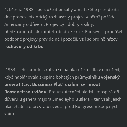
4. března 1933 - po složení přísahy amerického prezidenta
dne pronesl historický rozhlasový projev, v němž požádal
Američany o důvěru. Projev byl dobrý a silný,
předznamenal tak začátek obratu z krize. Roosevelt pronášel
podobné projevy pravidelně i později, vžil se pro ně název
rozhovory od krbu
1934 - jeho administrativa se na okamžik ocitla v ohrožení,
když naplánovala skupina bohatých průmyslníků
vojenský
převrat (tzv. Bussiness Plot) s cílem svrhnout
Rooseveltovu vládu
. Pro uskutečnění hledali konspirátoři
důvěru u generálmajora Smedleyho Butlera – ten však jejich
plán zhatil a o převratu svědčil před Kongresem Spojených
států.