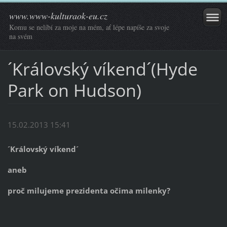
www.www-kulturaok-eu.cz
Komu se nelíbí za moje na mém, ať lépe napíše za svoje
na svém
´Královský víkend´(Hyde
Park on Hudson)
15.02.2013 15:41
´Královský víkend´
aneb
proč milujeme prezidenta očima milenky?