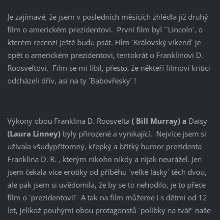
Je zajímavé, že jsem v posledních měsících zhlédla již druhý
film o americkém prezidentovi. První film byl ´´Lincoln´, o
kterém recenzi ještě budu psát. Film ´Královský víkend´ je
opět o americkém prezidentovi, tentokrát o Franklinovi D.
Roosveltovi. Film se mi líbil, přesto, že někteří filmoví kritici
odcházeli dřív, asi na ty ´Babovřesky´ !
Výkony obou Franklina D. Roosvelta
( Bill Murray) a
Daisy
(Laura Linney)
byly přirozené a vynikající. Nejvíce jsem si
užívala všudypřítomný, křepký a břitký humor prezidenta
Franklina D. R. , kterým nikoho nikdy a nijak neurážel. Jen
jsem čekala více erotiky od příběhu ´velké lásky´ těch dvou,
ale pak jsem si uvědomila, že by se to nehodilo, je to přece
film o ´prezidentovi!´ A tak na film můžeme i s dětmi od 12
let, jelikož pouhými obou protagonstů ´polibky na tvář´ naše