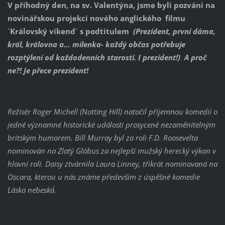
V příhodný den, na sv. Valentýna, jsme byli pozváni na
novinářskou projekci nového anglického filmu
´Královský víkend´ s podtitulem
(Prezident, první dáma,
král, královna a… milenka- každý občas potřebuje
rozptýlení od každodenních starostí. I prezident!) A proč
ne?! Je přece prezident!
Režisér Roger Michell (Notting Hill) natočil příjemnou komedii o
jedné významné historické události prosycené nezaměnitelným
britským humorem. Bill Murray byl za roli F.D. Roosevelta
nominován na Zlatý Glóbus za nejlepší mužský herecký výkon v
hlavní roli. Daisy ztvárnila Laura Linney, třikrát nominovaná na
Oscara, kterou u nás známe především z úspěšné komedie
´Láska nebeská´.