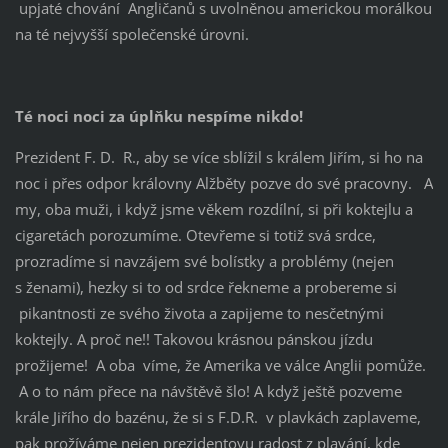
upjaté chování Angličanů s uvolněnou americkou morálkou
na té nejvyšší společenské úrovni.
Té noci noci za úplňku nespíme nikdo!
Prezident F. D. R., aby se více sblížil s králem Jiřím, si ho na
noc i přes odpor královny Alžběty pozve do své pracovny. A
my, oba muži, i když jsme věkem rozdílní, si při koktejlu a
cigaretách porozumíme. Otevřeme si totiž svá srdce,
prozradíme si navzájem své bolístky a problémy (nejen
s ženami), hezky si to od srdce řekneme a probereme si
pikantnosti ze svého života a zapijeme to nesčetnými
koktejly. A proč ne!! Takovou krásnou pánskou jízdu
prožijeme! A oba víme, že Amerika ve válce Anglii pomůže.
A o to nám přece na návštěvě šlo! A když ještě pozveme
krále Jiřího do bazénu, že si s F.D.R. v plavkách zaplaveme,
pak prožíváme nejen prezidentovu radost z plavání, kde