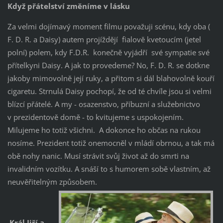
Když přátelství změníme v lásku
Za velmi dojímavý moment filmu považuji scénu, kdy oba (
F. D. R. a Daisy) autem projíždějí fialově kvetoucím (jetel
polní) polem, kdy F.D.R. konečně vyjádří své sympatie své
přítelkyni Daisy. A jak to provedeme? No, F. D. R. se dotkne
jakoby mimovolně její ruky, a přitom si dál blahovolně kouří
cigaretu. Strnulá Daisy pochopí, že od té chvíle jsou si velmi
blízcí přátelé. A my - osazenstvo, příbuzní a služebnictvo
v prezidentově domě - to kvitujeme s uspokojením.
Milujeme ho totiž všichni. A dokonce ho občas na rukou
nosíme. Prezident totiž onemocněl v mládí obrnou, a tak má
obě nohy nanic. Musí strávit svůj život až do smrti na
invalidním vozítku. A snáší to s humorem sobě vlastním, až
neuvěřitelným způsobem.
Král Jiří a