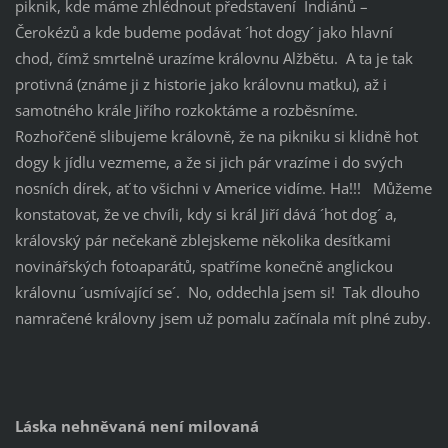
piknik, kde máme zhlédnout představení Indiánů –
Čerokézů a kde budeme podávat ´hot dogy´ jako hlavní
chod, čímž smrtelně urazíme královnu Alžbětu. A ta je tak
protivná (známe ji z historie jako královnu matku), až i
samotného krále Jiřího rozkoktáme a rozběsníme.
Rozhořčeně slibujeme královně, že na pikniku si klidně hot
dogy k jídlu vezmeme, a že si jich pár vrazíme i do svých
nosních dírek, ať to všichni v Americe vidíme. Ha!!! Můžeme
konstatovat, že ve chvíli, kdy si král Jiří dává ´hot dog´ a,
královský pár nečekaně zblejskeme několika desítkami
novinářských fotoaparátů, spatříme konečně anglickou
královnu ´usmívající se´. No, oddechla jsem si! Tak dlouho
namračené královny jsem už pomalu začínala mít plné zuby.
Láska nehněvaná není milovaná