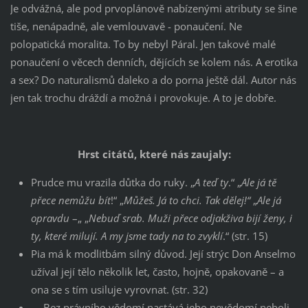
Je odvážná, ale pod prvoplánově nabízenými atributy se šine
tiše, nenápadně, ale vemlouvavě - ponaučení. Ne
polopatická moralita. To by nebyl Páral. Jen takové malé
ponaučení o věcech denních, dějících se kolem nás. A erotika
a sex? Do naturalismů daleko a do porna ještě dál. Autor nás
jen tak trochu dráždí a možná i provokuje. A to je dobře.
Hrst citátů, které nás zaujaly:
Prudce mu vrazila důtka do ruky. „
A teď ty
.“ „
Ale já tě
přece nemůžu bít
!“ „
Můžeš. Já
to chci. Tak dělej!“
„
Ale já
opravdu
–„ „
Nebuď srab. Muži přece odjakživa bijí ženy, i
ty, které milují. A my jsme tady na to zvyklí
.“ (str. 15)
Pia má k modlitbám silný důvod. Její strýc Don Anselmo
užíval její tělo několik let, často, hojně, opakovaně – a
ona se s tím usiluje vyrovnat. (str. 32)
„…Bez právního vědomí nastává jeho nevědomí neboli