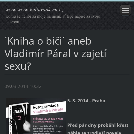
www.www-kulturaok-eu.cz
Komu se nelíbí za moje na mém, ať lépe napíše za svoje
na svém
´Kniha o biči´ aneb
Vladimír Páral v zajetí
sexu?
09.03.2014 10:32
5. 3. 2014 - Praha
Před pár dny proběhl křest
náhle se zrodivší novely