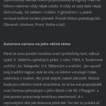
lidstvo nakonec vždy nějak ustálo. A vždy se zase dalo nějak
dohromady. Ve velkém i malém. V globálním i v jedné
mrňavé kotlině na této planetě. Prostě lidstvo potřebuje bič.
Obrazně i doslova. Proto ´Kniha o biči´.
Autorova variace na jeho věčné téma
Páral se svou pozdní novelou vrací symbolicky tam, odkud
vyšel. K ´Veletrhu splněných přání´ z roku 1964, k ´Soukromé
vichřici´, ke ´Katapultu´ či k ´Milencům a vrahům´. Jen opustil
svůj tradiční region, kde se vše, co lidstvo vzrušuje i trápí,
odehrává v malém. Ale jinak stejně, neboť zákonitě. Možná
bude pro někoho méně stravitelné, že se ke své prapodstatě
vrací formou převažující v jeho dílech z let 90. (´Playgirls´ a
jiné pozdní práce) tedy erotickou otevřeností. A v
nejnovějším díle jde dokonce ještě dál. Ten bič tu práská až