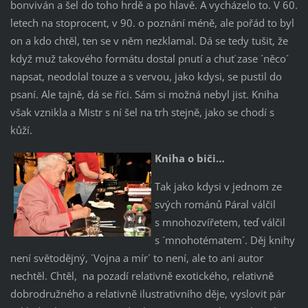
bonviván a šel do toho hrdě a po hlavě. A vycházelo to. V 60.
letech na stoprocent, v 90. o poznání méně, ale pořád to byl
on a kdo chtěl, ten se v něm nezklamal. Dá se tedy tušit, že
když muž takového formátu dostal pnutí a chuť zase ´něco´
napsat, neodolal touze a s vervou, jako kdysi, se pustil do
psaní. Ale tajně, dá se říci. Sám si možná nebyl jist. Kniha
však vznikla a Mistr s ní šel na trh stejně, jako se chodí s
kůží.
Kniha o biči…
Tak jako kdysi v jednom ze
svých románů Páral válčil
s mnohozvířetem, teď válčil
s ´mnohotématem´. Děj knihy
není světodějný, ´Vojna a mír´ to není, ale to ani autor
nechtěl. Chtěl, na pozadí relativně exotického, relativně
dobrodružného a relativně ilustrativního děje, vyslovit pár