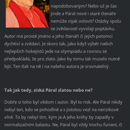
napodobovaným? Nebo už je čas
jinde a Páral nové i staré čtenáře
nemůže nijak oslovit? Otázky spolu
se zvědavostí vyvolají poptávku.
Autor má prostě jméno a jeho čtenáři či jejich potomci
dychtiví a zvědaví. Je skoro tak, jako když výběr našich
nejlepších hokejistů jede na olympiádu a rovnou se
předpokládá, že pro zlato. Jako by tomu tak muselo nutně
být. Ten tlak na ně i na našeho autora je srovnatelný.
Tak jak tedy, získá Páral zlatou nebo ne?
Dobře si toho byl vědom i autor. Byl to risk. Ale Páral nikdy
nebyl ten, kdo se pohodlně a s jistotou vezl na nerizikové
vlně. To by nebyl tím, kým je.A jeho knihy by zapadly v
normalizačním balastu. Ne, Páral byl vždy trochu furiant, či