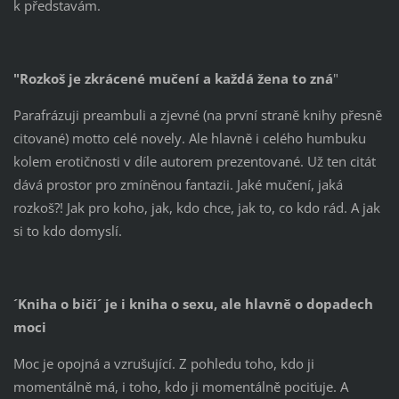
k představám.
"Rozkoš je zkrácené mučení a každá žena to zná
"
Parafrázuji preambuli a zjevné (na první straně knihy přesně
citované) motto celé novely. Ale hlavně i celého humbuku
kolem erotičnosti v díle autorem prezentované. Už ten citát
dává prostor pro zmíněnou fantazii. Jaké mučení, jaká
rozkoš?! Jak pro koho, jak, kdo chce, jak to, co kdo rád. A jak
si to kdo domyslí.
´Kniha o biči´ je i kniha o sexu, ale hlavně o dopadech
moci
Moc je opojná a vzrušující. Z pohledu toho, kdo ji
momentálně má, i toho, kdo ji momentálně pociťuje. A