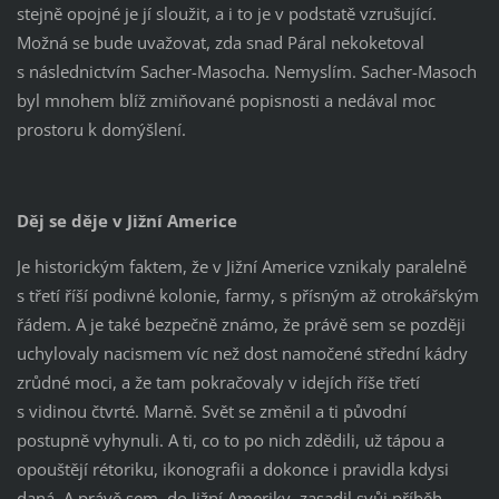
stejně opojné je jí sloužit, a i to je v podstatě vzrušující.
Možná se bude uvažovat, zda snad Páral nekoketoval
s následnictvím Sacher-Masocha. Nemyslím. Sacher-Masoch
byl mnohem blíž zmiňované popisnosti a nedával moc
prostoru k domýšlení.
Děj se děje v Jižní Americe
Je historickým faktem, že v Jižní Americe vznikaly paralelně
s třetí říší podivné kolonie, farmy, s přísným až otrokářským
řádem. A je také bezpečně známo, že právě sem se později
uchylovaly nacismem víc než dost namočené střední kádry
zrůdné moci, a že tam pokračovaly v idejích říše třetí
s vidinou čtvrté. Marně. Svět se změnil a ti původní
postupně vyhynuli. A ti, co to po nich zdědili, už tápou a
opouštějí rétoriku, ikonografii a dokonce i pravidla kdysi
daná. A právě sem, do Jižní Ameriky, zasadil svůj příběh