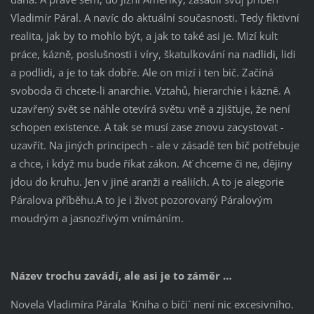
Vladimír Páral. A navíc do aktuální současnosti. Tedy fiktivní
realita, jak by to mohlo být, a jak to také asi je. Mizí kult
práce, kázně, poslušnosti i víry, škatulkování na nadlidi, lidi
a podlidi, a je to tak dobře. Ale on mizí i ten bič. Začíná
svoboda či chcete-li anarchie. Vztahů, hierarchie i kázně. A
uzavřený svět se náhle otevírá světu vně a zjišťuje, že není
schopen existence. A tak se musí zase znovu zacystovat -
uzavřít. Na jiných principech - ale v zásadě ten bič potřebuje
a chce, i když mu bude říkat zákon. Ať chceme či ne, dějiny
jdou do kruhu. Jen v jiné aranži a reáliích. A to je alegorie
Páralova příběhu.A to je i život pozorovaný Páralovým
moudrým a jasnozřivým vnímáním.
Název trochu zavádí, ale asi je to záměr …
Novela Vladimíra Párala ´Kniha o biči´ není nic excesivního.