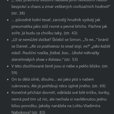
bezpráví a chaos a zmar veškerých civilizačních hodnot!“
(str. 38)
… původně lodní tesař, zarostlý hrudník vydutý jak
pneumatika jako stůl rovné a pevné břicho. Páchne jak
zvíře. Já budu za chvilku taky. (str. 43)
„
Už se nemůžeš dočkat
? Šklebil se Simon. „
To ne…“
bránil
se Daniel. „
Ale za
podívanou to snad stojí, ne
?“ „
jako každé
násilí. Pouliční rvačka, fotbal, box… Ubohé
náhražky
starořímských show v Koloseu
.“ (str. 53)
V této zbožňované ženě jsou si nebe a peklo blízko. (str.
59)
On to dělá silně, dlouho… asi jako píst v našem
cukrovaru. Ale já potřebuji něco úplně jiného. (str. 69)
Konečně přichází dovnitř, odkládá své bílé tričko, šortky,
nemá pod tím už nic, ale nechala si navléknutou jednu
bílou ponožku. Jakoby narážela na Lolitu Vladimíra
Nabokova? (str. 83)