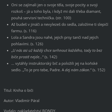
Oni se zajímali jen o svoje těla, svoje pocity a svoji
rozkoš – já u toho byla, i když mi dali třeba diamant,
pouhá servisní technička. (str. 100)
Až budeš v jináči a nevylezeš do sedla, založíme ti slepičí
farmu. (s. 116)
Lola a Sandra jsou nahé, jejich prsy tančí nad jejich
pohlavími. (s. 126)
„
U nás asi už každý chce svrhnout každého, tady to bez
biče prostě nejde
…“ (s. 142)
… vytáhly instruktorský bič a položili jej na koňské
sedlo. „To je pro tebe, Padre. A
dej nám zákon
.“ (s. 152)
Titul: Kniha o biči
Autor: Vladimír Páral
Vydalo: nakladatelství BONDY,