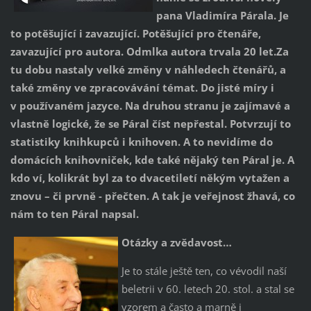
pana Vladimíra Párala. Je
to potěšující i zavazující. Potěšující pro čtenáře,
zavazující pro autora. Odmlka autora trvala 20 let.Za
tu dobu nastaly velké změny v náhledech čtenářů, a
také změny ve zpracovávání témat. Do jisté míry i
v používaném jazyce. Na druhou stranu je zajímavé a
vlastně logické, že se Páral číst nepřestal. Potvrzují to
statistiky knihkupců i knihoven. A to nevidíme do
domácích knihovniček, kde také nějaký ten Páral je. A
kdo ví, kolikrát byl za to dvacetiletí někým vytažen a
znovu – či prvně - přečten. A tak je veřejnost žhavá, co
nám to ten Páral napsal.
Otázky a zvědavost…
Je to stále ještě ten, co vévodil naší
beletrii v 60. letech 20. stol. a stal se
vzorem a často a marně i