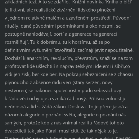
základních tezí. A to se zdařilo. Knižní novinka ´Kniha o biči´
je fiktivní, ale realistické ztvárnění lidského pinožení
v jednom relativně malém a uzavřeném prostředí. Původní
rituály, dané původními podmínkami a okolnostmi, se
postupně nahlodávají, bortí a z generace na generaci
rozmělňují. Tu k dobrému, tu k horšímu, až se po
definitivním vyšumění ´stvořitelů´ začínají jevit nepoužitelné.
Dochází k anarchiím, revolucím, převratům, snaží se na tom
profitovat lidé ušlechtilí s napravitelskými idejemi i šíbři,co
vidí jen zisk, ber kde ber. Na pokraji sebezničení se z chaosu
plynoucího z absence řádu věcí (starý svržen, nový
nestvořen) se nakonec společnost v pudu sebezáchovy
k řádu věcí uchyluje a vzniká řád nový. Přílišná volnost je
neúnosná a lid si žádá zákon. Doslova. To je přece jasná a
názorná alegorie o poznání světa, alegorie o poznání nás
samých, protože kdo z nás vnímal realitu řádově tohoto
dvacetiletí tak jako Páral, musí cítit, že tak nějak to je.
Optimistický náznak řešení je povzbudivý a logický. Pád říší