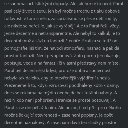
se sadomasochistickými dopady. Ale tak horké to není. Páral
psal celý život o sexu. Jen byl možná trochu z tlaku dobové
tutlavosti v tom směru, za socialismu se přece děti rodily,
ale nikde se neřešilo, jak se vyrábějí. Ale to Páral řešil vždy.
Jenže decentně a netransparentně. Ale nebyl to kalkul, je to
decentní muž a sází na fantazii čtenáře. Erotika se totiž od
pornografie liší tím, že navodí atmosféru, naznačí a pak dá
prostor fantazii. Není prvoplánová. Zato porno jen ukazuje,
popisuje, vede a na fantazii či vlastní představy není místo.
Páral byl decentnější kdysi, protože doba a společnost
nebyla tak daleko, aby to otevřenější vyjádření unesla.
Přeženeme-li to, kdysi vzrušoval poodhalený kotník dámy,
dnes se reklama na mýdlo neobejde bez totální nahoty. A
nic! Nikdo není pohoršen. Hranice se prostě posouvají. A
Páral zase dospěl až k nim. Ale pozor, i teď při - pro někoho
možná šokující otevřenosti – zase není popisný. Je opět
decentně náznakový. A zase nám dává ten sladký prostor