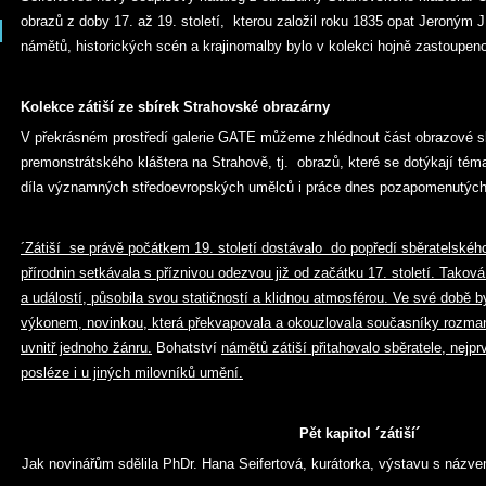
obrazů z doby 17. až 19. století, kterou založil roku 1835 opat Jeroným J.
námětů, historických scén a krajinomalby bylo v kolekci hojně zastoupeno
Kolekce zátiší ze sbírek Strahovské obrazárny
V překrásném prostředí galerie GATE můžeme zhlédnout část obrazové sbí
premonstrátského kláštera na Strahově, tj. obrazů, které se dotýkají tém
díla významných středoevropských umělců i práce dnes pozapomenutých
´Zátiší se právě počátkem 19. století dostávalo do popředí sběratelskéh
přírodnin setkávala s příznivou odezvou již od začátku 17. století. Takov
a událostí, působila svou statičností a klidnou atmosférou. Ve své době
výkonem, novinkou, která překvapovala a okouzlovala současníky rozma
uvnitř jednoho žánru.
Bohatství
námětů zátiší přitahovalo sběratele, nejpr
posléze i u jiných milovníků umění.
Pět kapitol ´zátiší´
Jak novinářům sdělila PhDr. Hana Seifertová, kurátorka, výstavu s názvem