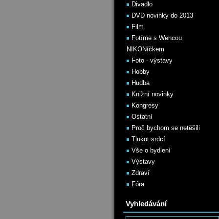
Divadlo
DVD novinky do 2013
Film
Fotíme s Wencou
NIKONíčkem
Foto - výstavy
Hobby
Hudba
Knižní novinky
Kongresy
Ostatní
Proč bychom se netěšili
Tlukot srdcí
Vše o bydlení
Výstavy
Zdraví
Fóra
Vyhledávání