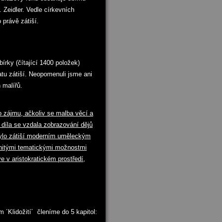
 Zeidler. Vedle církevních
 právě zátiší.
rky (čítající 1400 položek)
atu zátiší. Neopomenuli jsme ani
 malířů.
o zájmu, ačkoliv se malba věcí a
á díla se vzdala zobrazování dějů
 bylo zátiší moderním uměleckým
nitými tematickými možnostmi
ve v aristokratickém prostředí,
 ´Klidožití´ členíme do 5 kapitol: