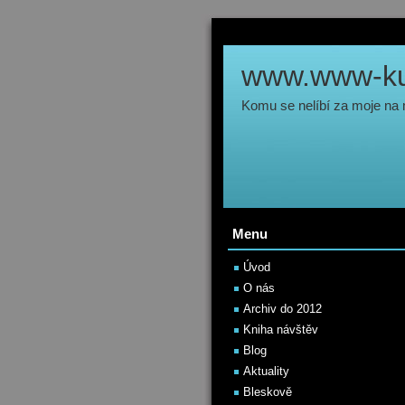
www.www-kul
Komu se nelíbí za moje na
Menu
Úvod
O nás
Archiv do 2012
Kniha návštěv
Blog
Aktuality
Bleskově