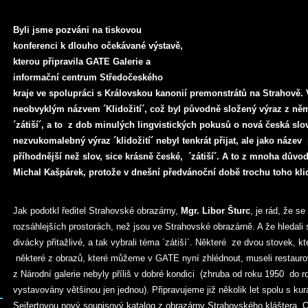
Byli jsme pozváni na tiskovou
konferenci k dlouho očekávané výstavě,
kterou připravila GATE Galerie a
informační centrum Středočeského
kraje ve spolupráci s Královskou kanonií premonstrátů na Strahově.
neobvyklým názvem ´Klidožití´, což byl původně složený výraz z němč
´zátiší´, a to z dob minulých lingvistických pokusů o nová česká sl
nezvukomalebný výraz ´klidožití´ nebyl tenkrát přijat, ale jako náze
příhodnější než slov, sice krásně české, ´zátiší´. A to z mnoha důvod
Michal Kašpárek, protože v dnešní předvánoční době trochu toho kli
Jak podotkl ředitel Strahovské obrazárny,
Mgr. Libor Šturc
, je rád, že s
rozsáhlejších prostorách, než jsou ve Strahovské obrazárně. A že hledali
divácky přitažlivé, a tak vybrali téma ´zátiší´. Některé ze dvou stovek, k
některé z obrazů, které můžeme v GATE nyní zhlédnout, museli restaurovat
z Národní galerie nebyly příliš v dobré kondici (zhruba od roku 1950 do r
vystavovány většinou jen jednou). Připravujeme již několik let spolu s k
Seifertovou nový soupisový katalog z obrazárny Strahovského kláštera. 