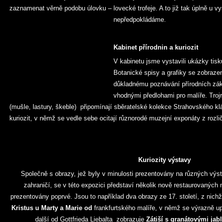
zaznamenat věrně podobu úlovku – lovecké trofeje. A to již tak úplně u 
nepředpokládáme.
Kabinet přírodnin a kuriozit
V kabinetu jsme vystavili ukázky tis
Botanické spisy a grafiky se zobrazen
důkladnému poznávání přírodních zák
vhodnými předlohami pro malíře. Troj
(mušle, lastury, škeble) připomínají sběratelské kolekce Strahovského kl
kuriozit, v němž se vedle sebe ocitají různorodé muzejní exponáty z rozli
Kuriozity výstavy
Společně s obrazy, jež byly v minulosti prezentovány na různých výst
zahraničí, se v této expozici představí několik nově restaurovaných 
prezentovány poprvé. Jsou to například dva obrazy ze 17. století, z nich
Kristus u Marty a Marie od
frankfurtského malíře, v němž se výrazně up
další od Gottfrieda Liebalta zobrazuje
Zátiší s granátovými jab