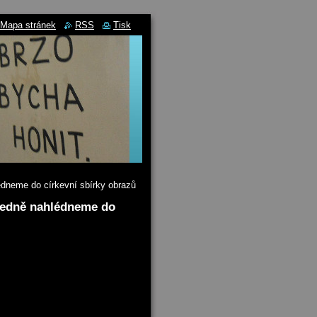
Mapa stránek
RSS
Tisk
lédneme do církevní sbírky obrazů
všedně nahlédneme do