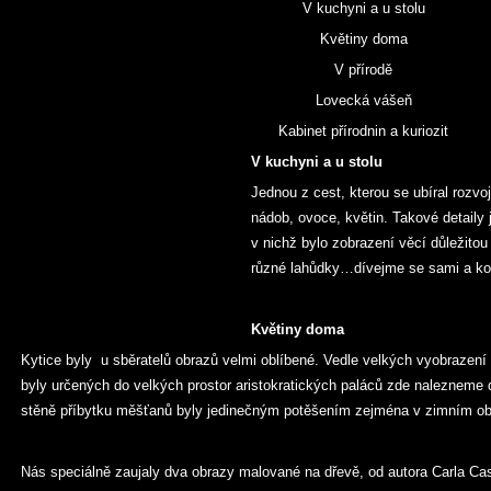
V kuchyni a u stolu
Květiny doma
V přírodě
Lovecká vášeň
Kabinet přírodnin a kuriozit
V kuchyni a u stolu
Jednou z cest, kterou se ubíral rozvo
nádob, ovoce, květin. Takové detaily j
v nichž bylo zobrazení věcí důležito
různé lahůdky…dívejme se sami a k
Květiny doma
Kytice byly u sběratelů obrazů velmi oblíbené. Vedle velkých vyobrazení 
byly určených do velkých prostor aristokratických paláců zde nalezneme
stěně příbytku měšťanů byly jedinečným potěšením zejména v zimním ob
Nás speciálně zaujaly dva obrazy malované na dřevě, od autora Carla Cas