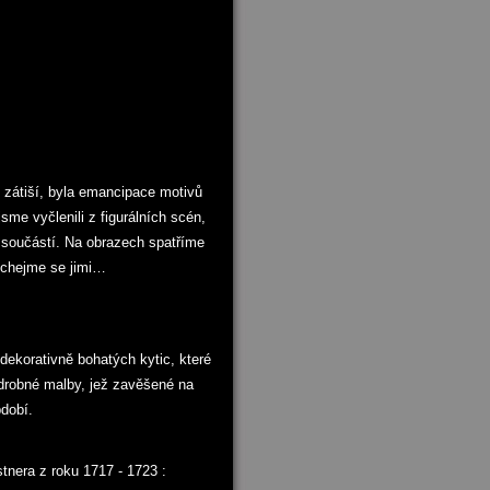
j zátiší, byla emancipace motivů
sme vyčlenili z figurálních scén,
u součástí. Na obrazech spatříme
ochejme se jimi…
dekorativně bohatých kytic, které
 drobné malby, jež zavěšené na
dobí.
tnera z roku 1717 - 1723 :