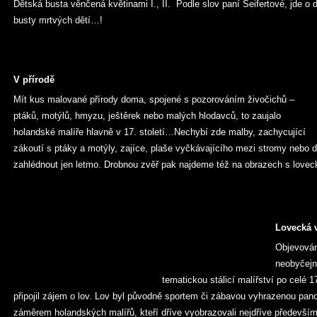
Dětská busta věnčená květinami I., II. Podle slov paní Seifertové, jde o d
busty mrtvých dětí…!
V přírodě
Mít kus malované přírody doma, spojené s pozorováním živočichů –
ptáků, motýlů, hmyzu, ještěrek nebo malých hlodavců, to zaujalo
holandské malíře hlavně v 17. století…Nechybí zde malby, zachycující
zákoutí s ptáky a motýly, zajíce, plaše vyčkávajícího mezi stromy nebo dr
zahlédnout jen letmo. Drobnou zvěř pak najdeme též na obrazech s loveck
Lovecká 
Objevování
neobyčejn
tematickou stálicí malířství po celé 
připojil zájem o lov. Lov byl původně sportem či zábavou vyhrazenou pa
záměrem holandských malířů, kteří dříve vyobrazovali nejdříve především 