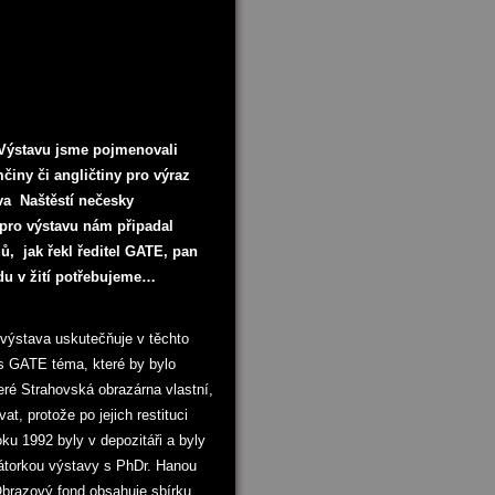
 Výstavu jsme pojmenovali
iny či angličtiny pro výraz
ova Naštěstí nečesky
v pro výstavu nám připadal
ů, jak řekl ředitel GATE, pan
du v žití potřebujeme…
e výstava uskutečňuje v těchto
 s GATE téma, které by bylo
teré Strahovská obrazárna vlastní,
, protože po jejich restituci
oku 1992 byly v depozitáři a byly
urátorkou výstavy s PhDr. Hanou
Obrazový fond obsahuje sbírku