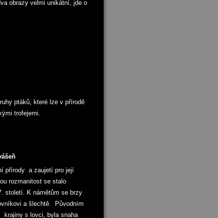
va obrazy velmi unikátní, jde o
uhy ptáků, které lze v přírodě
ými trofejemi.
vášeň
 přírody a zaujetí pro její
ou rozmanitost se stalo
17. století. K námětům se brzy
novníkovi a šlechtě. Původním
krajiny s lovci, byla snaha