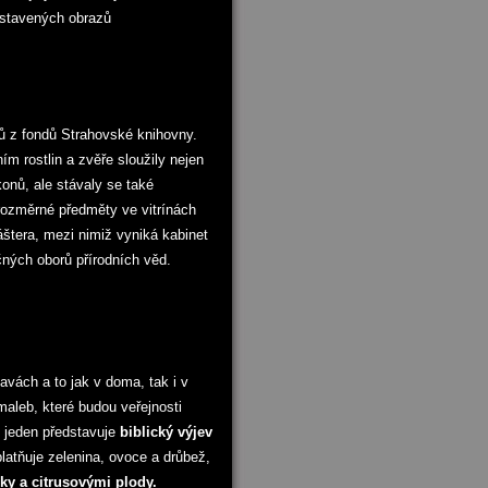
vystavených obrazů
ků z fondů Strahovské knihovny.
ím rostlin a zvěře sloužily nejen
onů, ale stávaly se také
rozměrné předměty ve vitrínách
áštera, mezi nimiž vyniká kabinet
čných oborů přírodních věd.
avách a to jak v doma, tak i v
maleb, které budou veřejnosti
ž jeden představuje
biblický výjev
latňuje zelenina, ovoce a drůbež,
lky a citrusovými plody.