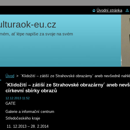
Úvodní stránka
turaok-eu.cz
 mém, ať lépe napíše za svoje na svém
Úvod
>
´Klidožití – zátiší ze Strahovské obrazárny´ aneb nevšedně nah
´Klidožití – zátiší ze Strahovské obrazárny´ aneb ne
církevní sbírky obrazů
12.12.2013 11:52
GATE
Galerie a informační centrum
Středočeského kraje
11. 12.2013 – 28. 2.2014