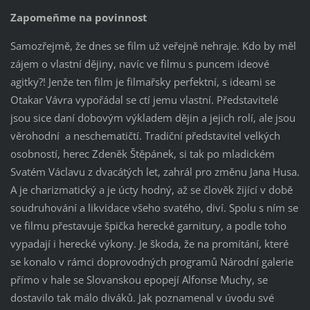
Zapomeňme na povinnost
Samozřejmě, že dnes se film už veřejně nehraje. Kdo by měl
zájem o vlastní dějiny, navíc ve filmu s puncem ideové
agitky?! Jenže ten film je filmařsky perfektní, s ideami se
Otakar Vávra vypořádal se ctí jemu vlastní. Představitelé
jsou sice daní dobovým výkladem dějin a jejich rolí, ale jsou
věrohodní a neschematičtí. Tradiční představitel velkých
osobností, herec Zdeněk Štěpánek, si tak po mladickém
Svatém Václavu z dvacátých let, zahrál pro změnu Jana Husa.
A je charizmatický a je úcty hodný, až se člověk žijící v době
soudruhování a likvidace všeho svatého, diví. Spolu s ním se
ve filmu přestavuje špička herecké garnitury, a podle toho
vypadají i herecké výkony. Je škoda, že na promítání, které
se konalo v rámci doprovodných programů Národní galerie
přímo v hale se Slovanskou epopejí Alfonse Muchy, se
dostavilo tak málo diváků. Jak poznamenal v úvodu své