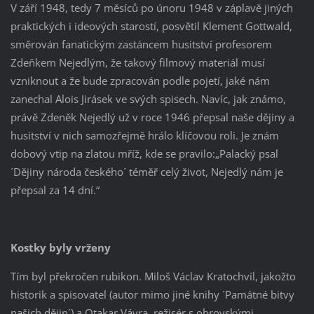
V září 1948, tedy 7 měsíců po únoru 1948 v záplavě jiných
praktických i ideových starostí, posvětil Klement Gottwald,
směrován fanatickým zastáncem husitství profesorem
Zdeňkem Nejedlým, že takový filmový materiál musí
vzniknout a že bude zpracován podle pojetí, jaké nám
zanechal Alois Jirásek ve svých spisech. Navíc, jak známo,
právě Zdeněk Nejedlý už v roce 1946 přepsal naše dějiny a
husitství v nich samozřejmě hrálo klíčovou roli. Je znám
dobový vtip na zlatou mříž, kde se pravilo:„Palacký psal
´Dějiny národa českého´ téměř celý život, Nejedlý nám je
přepsal za 14 dní.“
Kostky byly vrženy
Tím byl překročen rubikon. Miloš Václav Kratochvíl, jakožto
historik a spisovatel (autor mimo jiné knihy ´Památné bitvy
našich dějin´) a Otakar Vávra, režisér s obrovskými