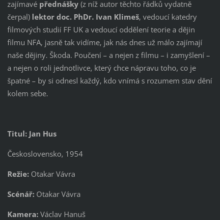
zajímavé
přednášky
(z níž autor těchto řádků vydatně
čerpal)
lektor doc. PhDr. Ivan Klimeš
, vedoucí katedry
filmových studií FF UK a vedoucí oddělení teorie a dějin
filmu NFA, jasně tak vidíme, jak nás dnes už málo zajímají
naše dějiny. Škoda. Poučení – a nejen z filmu – i zamyšlení –
a nejen o roli jednotlivce, který chce nápravu toho, co je
špatné – by si odnesl každý, kdo vnímá s rozumem stav dění
kolem sebe.
Titul: Jan Hus
Československo, 1954
Režie:
Otakar Vávra
Scénář:
Otakar Vávra
Kamera:
Václav Hanuš