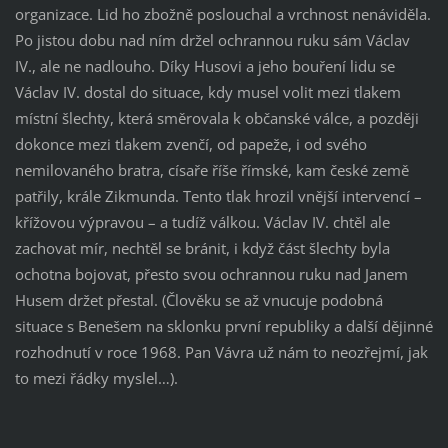
organizace. Lid ho zbožně poslouchal a vrchnost nenáviděla.
Po jistou dobu nad ním držel ochrannou ruku sám Václav
IV., ale ne nadlouho. Díky Husovi a jeho bouření lidu se
Václav IV. dostal do situace, kdy musel volit mezi tlakem
místní šlechty, která směrovala k občanské válce, a později
dokonce mezi tlakem zvenčí, od papeže, i od svého
nemilovaného bratra, císaře říše římské, kam české země
patřily, krále Zikmunda. Tento tlak hrozil vnější intervencí –
křížovou výpravou – a tudíž válkou. Václav IV. chtěl ale
zachovat mír, nechtěl se bránit, i když část šlechty byla
ochotna bojovat, přesto svou ochrannou ruku nad Janem
Husem držet přestal. (Člověku se až vnucuje podobná
situace s Benešem na sklonku první republiky a další dějinné
rozhodnutí v roce 1968. Pan Vávra už nám to neozřejmí, jak
to mezi řádky myslel…).