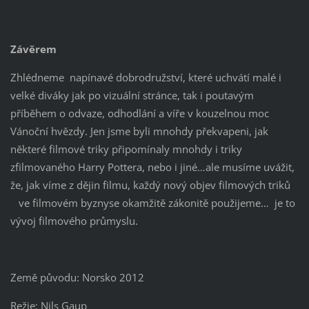
Závěrem
Zhlédneme napínavé dobrodružství, které uchvátí malé i
velké diváky jak po vizuální stránce, tak i poutavým
příběhem o odvaze, odhodlání a víře v kouzelnou moc
Vánoční hvězdy. Jen jsme byli mnohdy překvapeni, jak
některé filmové triky připomínaly mnohdy i triky
zfilmovaného Harry Pottera, nebo i jiné…ale musíme uvážit,
že, jak víme z dějin filmu, každý nový objev filmových triků
ve filmovém byznyse okamžitě zákonitě použijeme… je to
vývoj filmového průmyslu.
Země původu: Norsko 2012
Režie: Nils Gaup