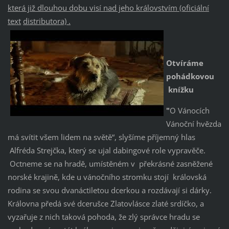
která již dlouhou dobu visí nad jeho královstvím (oficiální
text
distributora) .
Otvíráme
pohádkovou
knížku
"
O Vánocích
Vánoční hvězda
má svítit všem lidem na světě“, slyšíme příjemný hlas
Alfréda Strejčka, který se ujal dabingové role vypravěče.
Octneme se na hradě, umístěném v překrásné zasněžené
norské krajině, kde u vánočního stromku stojí královská
rodina se svou dvanáctiletou dcerkou a rozdávají si dárky.
Královna předá své dcerušce Zlatovlásce zlaté srdíčko, a
vyzařuje z nich taková pohoda, že zlý správce hradu se