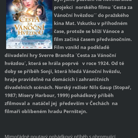
projekci norského filmu ´Cesta za
Vánoční hvězdou´´ do pražského
kina Mat. Vskutku v příhodném
čase, protože se blíží Vánoce a
film začíná časem předvánočním.
Film vznikl na podkladě
diivadelní hry Sverre Brandta ´Cesta za Vánoční
hvězdou´, která se hrála poprvé v roce 1924. Od té
doby se příběh Sonji, která hledá Vánoční hvězdu,
hraje pravidelně na domácích i zahraničních
divadelních scénách. Norský režisér Nils Gaup (Stopař,
1987; Misery Harbour, 1999) pohádkový příběh
zfilmoval a natáčel jej především v Čechách na
filmaři oblíbeném hradu Pernštejn.
Mimořádně poutavý pohádkový příběh s ohromující