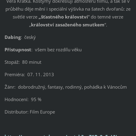
Věra Krátká. Kostýmy dokreslují atmosféru filmu, a tak se v
průběhu děje mění i speciální výšivka na šatech dvořanů: ze
světlé verze
„šťastného království
“ do temné verze
„
království zasaženého smutkem
“.
Dabing
: český
Přístupnost
: všem bez rozdílu věku
Stopáž: 80 minut
Premiéra: 07. 11. 2013
Žánr: dobrodružný, fantasy, rodinný, pohádka k Vánocům
Hodnocení: 95 %
Distributor: Film Europe