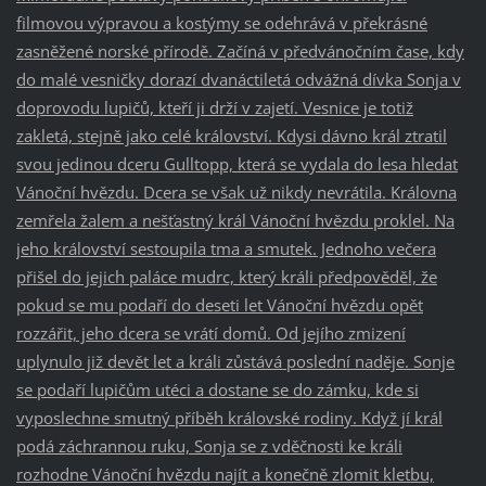
filmovou výpravou a kostýmy se odehrává v překrásné
zasněžené norské přírodě. Začíná v předvánočním čase, kdy
do malé vesničky dorazí dvanáctiletá odvážná dívka Sonja v
doprovodu lupičů, kteří ji drží v zajetí. Vesnice je totiž
zakletá, stejně jako celé království. Kdysi dávno král ztratil
svou jedinou dceru Gulltopp, která se vydala do lesa hledat
Vánoční hvězdu. Dcera se však už nikdy nevrátila. Královna
zemřela žalem a nešťastný král Vánoční hvězdu proklel. Na
jeho království sestoupila tma a smutek. Jednoho večera
přišel do jejich paláce mudrc, který králi předpověděl, že
pokud se mu podaří do deseti let Vánoční hvězdu opět
rozzářit, jeho dcera se vrátí domů. Od jejího zmizení
uplynulo již devět let a králi zůstává poslední naděje. Sonje
se podaří lupičům utéci a dostane se do zámku, kde si
vyposlechne smutný příběh královské rodiny. Když jí král
podá záchrannou ruku, Sonja se z vděčnosti ke králi
rozhodne Vánoční hvězdu najít a konečně zlomit kletbu,