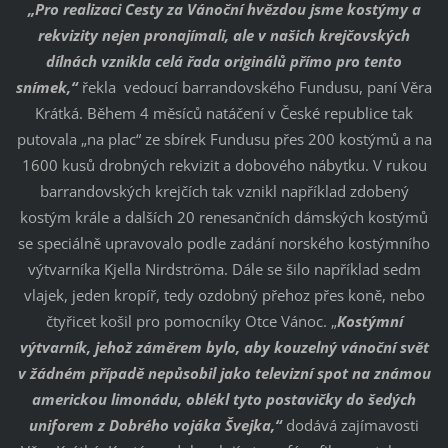
„Pro realizaci Cesty za Vánoční hvězdou jsme kostýmy a
rekvizity nejen pronajímali, ale v našich krejčovských
dílnách vznikla celá řada originálů přímo pro tento
snímek,“
řekla vedoucí barrandovského Fundusu, paní Věra
Krátká. Během 4 měsíců natáčení v České republice tak
putovala „na plac“ ze sbírek Fundusu přes 200 kostýmů a na
1600 kusů drobných rekvizit a dobového nábytku. V rukou
barrandovských krejčích tak vznikl například zdobený
kostým krále a dalších 20 renesančních dámských kostýmů
se speciálně upravovalo podle zadání norského kostýmního
výtvarníka Kjella Nirdströma. Dále se šilo například sedm
vlajek, jeden kropíř, tedy ozdobný přehoz přes koně, nebo
čtyřicet košil pro pomocníky Otce Vánoc. „
Kostýmní
výtvarník, jehož záměrem bylo, aby kouzelný vánoční svět
v žádném případě nepůsobil jako televizní spot na známou
americkou limonádu, oblékl tyto postavičky do šedých
uniforem z Dobrého vojáka Švejka,“
dodává zajímavosti