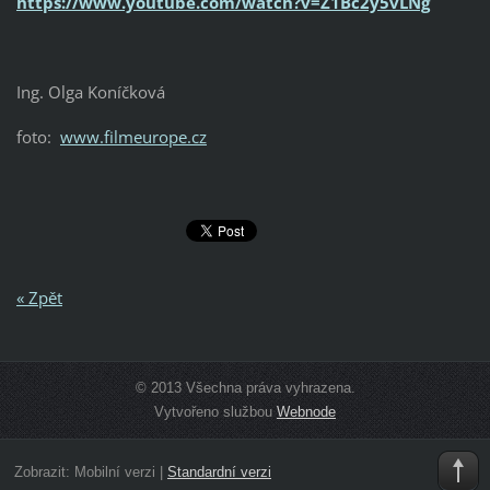
https://www.youtube.com/watch?v=Z1Bc2y5vLNg
Ing. Olga Koníčková
foto:
www.filmeurope.cz
« Zpět
© 2013 Všechna práva vyhrazena.
Vytvořeno službou
Webnode
Zobrazit:
Mobilní verzi
|
Standardní verzi