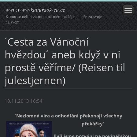
www.www-kulturaok-eu.cz
Komu se nelíbí za moje na mém, ať lépe napíše za svoje
na svém
´Cesta za Vánoční
hvězdou´ aneb když v ni
prostě věříme/ (Reisen til
julestjernen)
10.11.2013 16:54
´Nezlomná víra a odhodlání překonají všechny
překážky´
Byli jsme pozváni na novinářskou