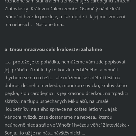
rozhodne sám stát králem a zinscenuje s čarodějnicí zmizení
Zlatovlásky. Královna žalem zemře. Osamělý náhle král
Vánoční hvězdu prokleje, a tak dojde i k jejímu zmizení
na nebesích. Nastane tma…
a tmou mrazivou celé království zahalíme
…a protože je to pohádka, nemůžeme vám zde popisovat
její průběh. Ztratilo by to kouzlo nechtěného a neměli
bychom se na co těšit… ale můžeme se s dětmi těšit na
dobrosrdečného medvěda, moudrou sovičku, královského
pejska, zlou čarodějnici i s její krásnou dcerkou, na trpaslíčí
skřítky, na tlupu uspěchaných Mikulášů, na…malé
loupežníky, na zlého správce na koštěti letícím, ..a jak
Vánoční hvězdu zase dostaneme na nebesa…kterou
neúnavně hledá stále ve Vánoční hvězdu věřící Zlatovláska -
Sonja…to už je na nás…návštěvnících…